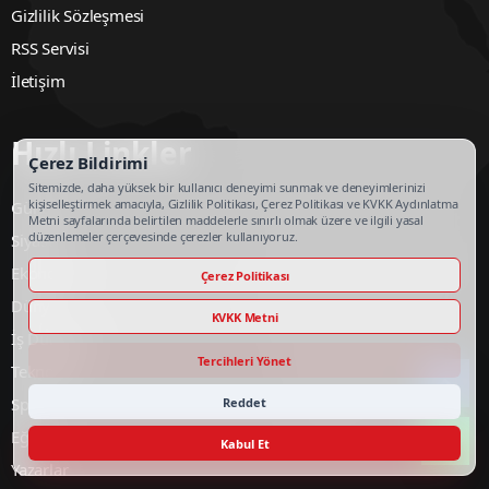
Gizlilik Sözleşmesi
RSS Servisi
İletişim
Hızlı Linkler
Çerez Bildirimi
Sitemizde, daha yüksek bir kullanıcı deneyimi sunmak ve deneyimlerinizi
kişiselleştirmek amacıyla, Gizlilik Politikası, Çerez Politikası ve KVKK Aydınlatma
Gündem
Metni sayfalarında belirtilen maddelerle sınırlı olmak üzere ve ilgili yasal
düzenlemeler çerçevesinde çerezler kullanıyoruz.
Siyaset
Ekonomi
Çerez Politikası
Dünya
KVKK Metni
İş Dünyası
Tercihleri Yönet
Teknoloji
Spor
Reddet
Eğitim
Kabul Et
Yazarlar