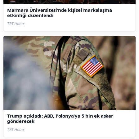
Marmara Üniversitesi’nde kişisel markalaşma
etkinliği düzenlendi
TRT Haber
Trump açıkladı: ABD, Polonya'ya 5 bin ek asker
gönderecek
TRT Haber