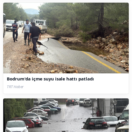
Bodrum'da içme suyu isale hattı patladı
TRT Haber