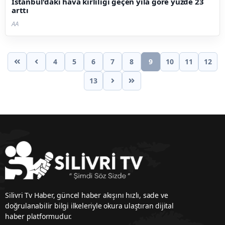
İstanbul'daki hava kirliliği geçen yıla göre yüzde 23
arttı
AA
4
5
6
7
8
9
10
11
12
13
Silivri Tv Haber, güncel haber akışını hızlı, sade ve
doğrulanabilir bilgi ilkeleriyle okura ulaştıran dijital
haber platformudur.