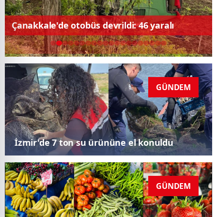
Çanakkale'de otobüs devrildi: 46 yaralı
GÜNDEM
İzmir'de 7 ton su ürününe el konuldu
GÜNDEM