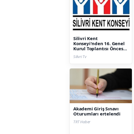
Silivri Kent
Konseyi'nden 16. Genel
Kurul Toplantısı Öncesi
Temsilci Bildirimi
Silivri Tv
Duyurusu
Akademi Giriş Sınavı
Oturumları ertelendi
TRT Haber