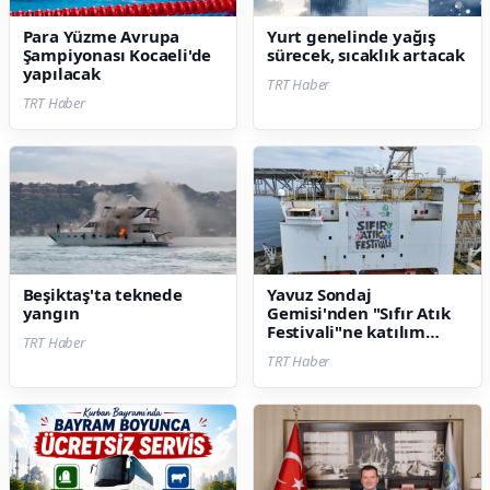
Para Yüzme Avrupa
Yurt genelinde yağış
Şampiyonası Kocaeli'de
sürecek, sıcaklık artacak
yapılacak
TRT Haber
TRT Haber
Beşiktaş'ta teknede
Yavuz Sondaj
yangın
Gemisi'nden "Sıfır Atık
Festivali"ne katılım
TRT Haber
çağrısı
TRT Haber