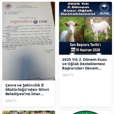
2025 Yılı 2. Dönem Kuzu
ve Oğlak Desteklemesi
Başvuruları Devam
Ediyor
Silivri Tv
Çevre ve Şehircilik İl
Müdürlüğü'nden Silivri
Belediyesi'ne İmar
Dosyaları Talebi
Silivri Tv