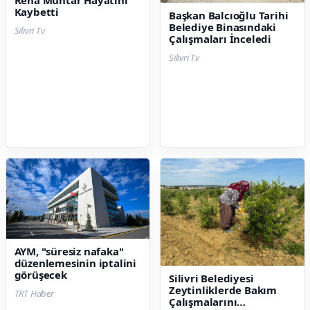
Reha Muhtar Hayatını
Kaybetti
Başkan Balcıoğlu Tarihi
Belediye Binasındaki
Silivri Tv
Çalışmaları İnceledi
Silivri Tv
AYM, "süresiz nafaka"
düzenlemesinin iptalini
görüşecek
Silivri Belediyesi
Zeytinliklerde Bakım
TRT Haber
Çalışmalarını