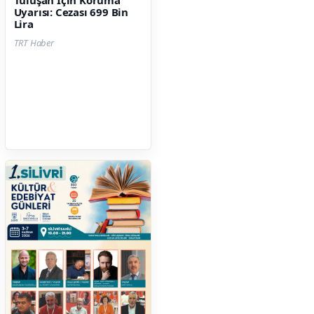
Tülüşah İçin Koruma
Uyarısı: Cezası 699 Bin
Lira
TRT Haber