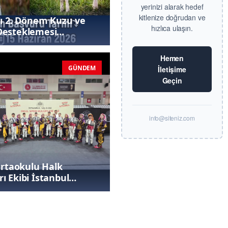
yerinizi alarak hedef
kitlenize doğrudan ve
lı 2. Dönem Kuzu ve
hızlıca ulaşın.
Desteklemesi
uları Devam Ediyor
Hemen
GÜNDEM
İletişime
Geçin
info@siteniz.com
 Ortaokulu Halk
ı Ekibi İstanbul
onu Oldu