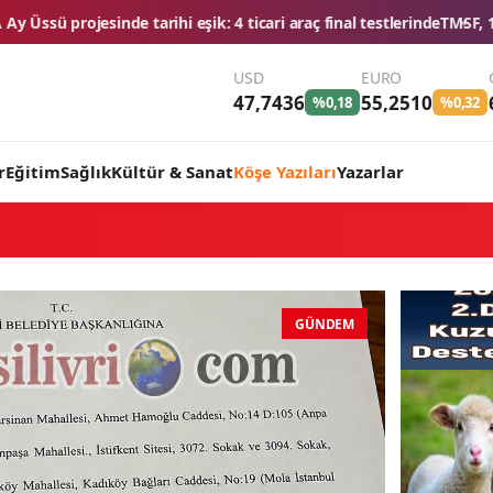
ari araç final testlerinde
TMSF, 106 aracı ihaleyle satışa sunacak
Düğ
USD
EURO
47,7436
55,2510
%0,18
%0,32
r
Eğitim
Sağlık
Kültür & Sanat
Köşe Yazıları
Yazarlar
GÜNDEM