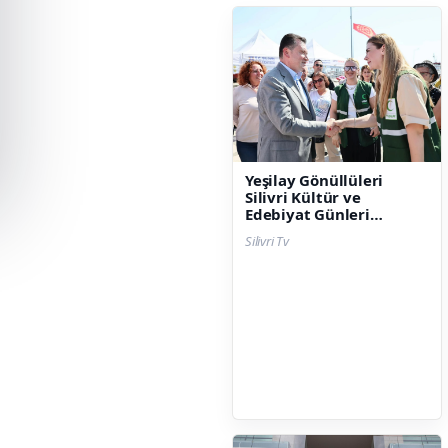
Yeşilay Gönüllüleri
Silivri Kültür ve
Edebiyat Günleri
Açılışına Katıldı
Silivri Tv