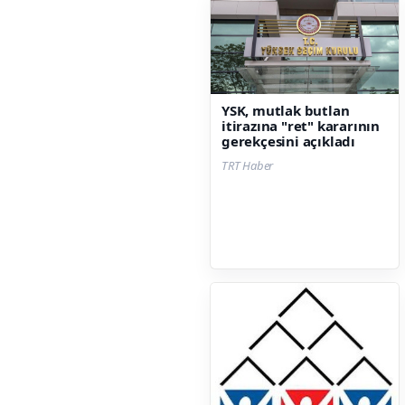
YSK, mutlak butlan
itirazına "ret" kararının
gerekçesini açıkladı
TRT Haber