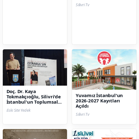
Sürdürüyor
Silivri Tv
Doç. Dr. Kaya
Yuvamız İstanbul'un
Tokmakçıoğlu, Silivri'de
2026-2027 Kayıtları
İstanbul'un Toplumsal
Açıldı
Tarihini Anlattı
Eski Site Yedek
Silivri Tv