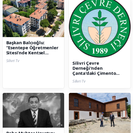
Başkan Balcıoğlu:
“Esentepe Öğretmenler
Sitesi’nde Kentsel
Dönüşüm Başlıyor”
Silivri Tv
Silivri Çevre
Derneği'nden
Çanta'daki Çimento
Fabrikası ve Beton
Silivri Tv
Santrali Projesine Tepki