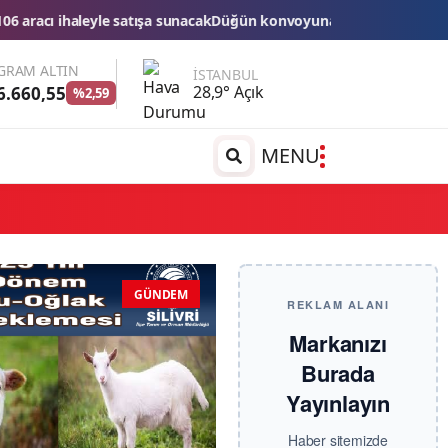
ün konvoyuna ağır fatura: 540 bin lira ceza, 6 araç trafikten men e
GRAM ALTIN
İSTANBUL
28,9° Açık
6.660,55
%2,59
MENU
GÜNDEM
REKLAM ALANI
Markanızı
Burada
Yayınlayın
Haber sitemizde