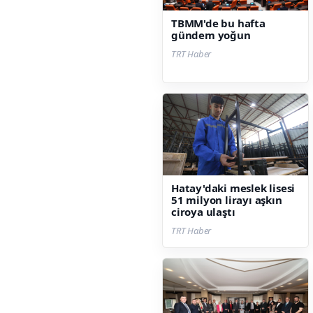
TBMM'de bu hafta
gündem yoğun
TRT Haber
Hatay'daki meslek lisesi
51 milyon lirayı aşkın
ciroya ulaştı
TRT Haber