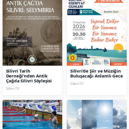
Silivri Tarih
Silivri’de Şiir ve Müziğin
Derneği’nden Antik
Buluşacağı Anlamlı Gece
Çağda Silivri Söyleşisi
Silivri TV
Silivri TV