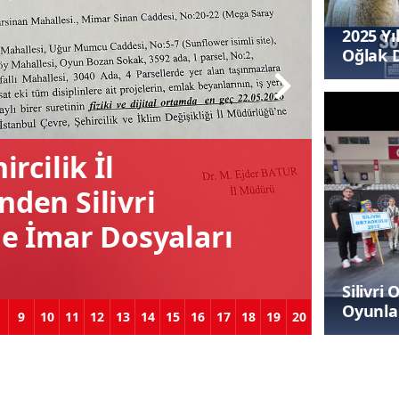
2025 Yı
Oğlak 
Başvur
rcilik İl
den Silivri
ne İmar Dosyaları
Silivri
Oyunlar
9
10
11
12
13
14
15
16
17
18
19
20
Şampiy