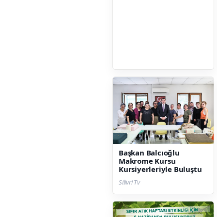
Başkan Balcıoğlu
Makrome Kursu
Kursiyerleriyle Buluştu
Silivri Tv