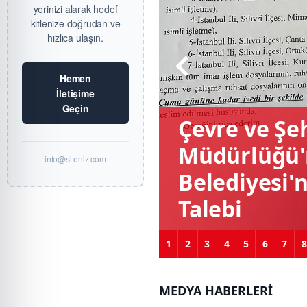
yerinizi alarak hedef
kitlenize doğrudan ve
hızlıca ulaşın.
Hemen
İletişime
Geçin
Çevre ve Şehi
Müdürlüğü'n
info@siteniz.com
Belediyesi'
Talebi
1
2
3
4
5
6
7
8
MEDYA HABERLERİ