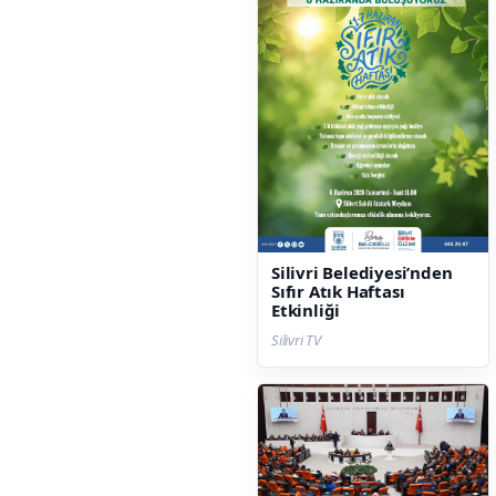
Silivri Belediyesi’nden
Sıfır Atık Haftası
Etkinliği
Silivri TV