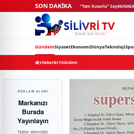
SON DAKİKA
mada "Tam Kusurlu" Sayıldı
NASA Ay Üssü projesinde tarihi eşik: 4 tic
Gündem
Siyaset
Ekonomi
Dünya
Teknoloji
Spo
Haberler
Gündem
REKLAM ALANI
Markanızı
Burada
Yayınlayın
Haber sitemizde