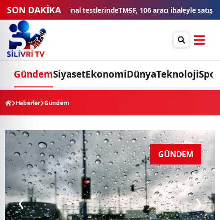
SON DAKİKA
le satışa sunacak
Düğün konvoyuna ağır fatura: 540 bin lira ceza, 6 a
Gündem
Siyaset
Ekonomi
Dünya
Teknoloji
Spor
Haberler
Gündem
GÜNDEM