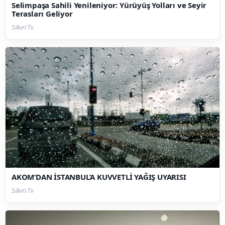
Selimpaşa Sahili Yenileniyor: Yürüyüş Yolları ve Seyir
Terasları Geliyor
Silivri Tv
AKOM’DAN İSTANBUL’A KUVVETLİ YAĞIŞ UYARISI
Silivri Tv