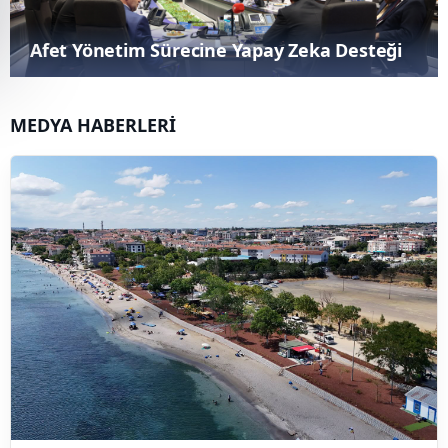
Silivri'de Tarımsal Destek Ödemeleri Askı
İcmalleri Yayımlandı: İtirazlar İçin Son Gün
24 Temmuz
MEDYA HABERLERİ