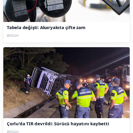
Tabela değişti: Akaryakıta çifte zam
BirGün
Çorlu'da TIR devrildi: Sürücü hayatını kaybetti
BirGün