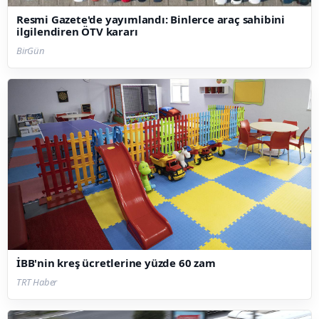
Resmi Gazete'de yayımlandı: Binlerce araç sahibini
ilgilendiren ÖTV kararı
BirGün
İBB'nin kreş ücretlerine yüzde 60 zam
TRT Haber