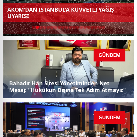
Bahadır Han Sitesi Yönetiminden Net Mesaj:
"Hukukun Dışına Tek Adım Atmayız"
GÜNDEM
Afet Yönetim Sürecine Yapay Zeka Desteği
GÜNDEM