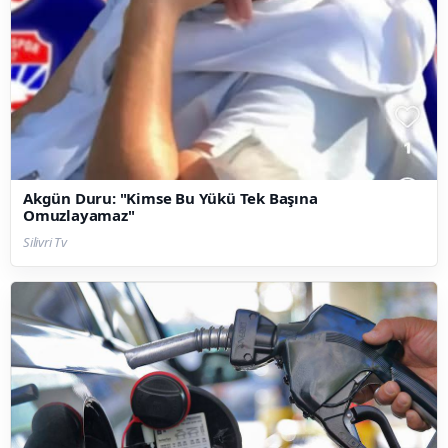
Akgün Duru: "Kimse Bu Yükü Tek Başına
Omuzlayamaz"
Silivri Tv