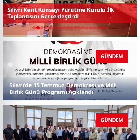
Silivri'de 15 Temmuz Demokrasi ve Milli Birlik
Günü Programı Açıklandı
GÜNDEM
Kaymakam Murat Eren, Silivri Mahalle
Muhtarlarıyla Bir Araya Geldi
GÜNDEM