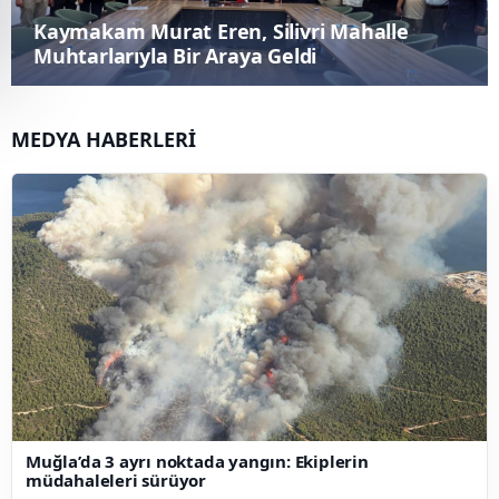
Rumeli Üniversitesi'nde 15 Temmuz İçin
Anma Programı Düzenlendi
MEDYA HABERLERİ
Muğla’da 3 ayrı noktada yangın: Ekiplerin
müdahaleleri sürüyor