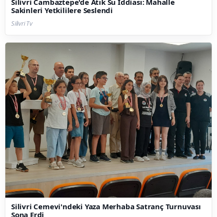
Silivri Cambaztepe'de Atık Su İddiası: Mahalle
Sakinleri Yetkililere Seslendi
Silivri Tv
Silivri Cemevi'ndeki Yaza Merhaba Satranç Turnuvası
Sona Erdi