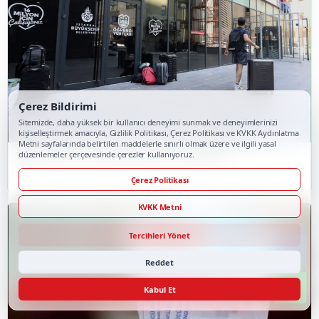
Çerez Bildirimi
Sitemizde, daha yüksek bir kullanıcı deneyimi sunmak ve deneyimlerinizi
kişiselleştirmek amacıyla, Gizlilik Politikası, Çerez Politikası ve KVKK Aydınlatma
Metni sayfalarında belirtilen maddelerle sınırlı olmak üzere ve ilgili yasal
İBB Yurtları Yaz Döneminde De Hizmette
düzenlemeler çerçevesinde çerezler kullanıyoruz.
Silivri Tv
Çerez Politikası
KVKK Metni
Tercihleri Yönet
Reddet
Kabul Et