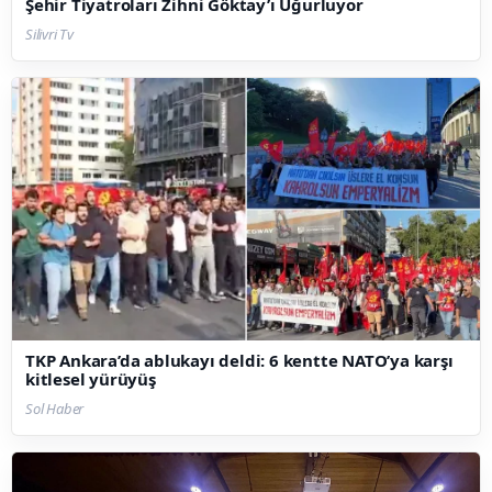
Şehir Tiyatroları Zihni Göktay’ı Uğurluyor
Silivri Tv
TKP Ankara’da ablukayı deldi: 6 kentte NATO’ya karşı
kitlesel yürüyüş
Sol Haber