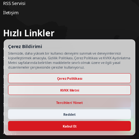
RSS Servisi
İletişim
Hızlı Linkler
Çerez Bildirimi
Gündem
Sitemizde, daha yüksek bir kullanıcı deneyimi sunmak ve deneyimlerinizi
Siyaset
kişiselleştirmek amacıyla, Gizlilik Politikası, Çerez Politikası ve KVKK Aydınlatma
Metni sayfalarında belirtilen maddelerle sınırlı olmak üzere ve ilgili yasal
Ekonomi
düzenlemeler çerçevesinde çerezler kullanıyoruz.
Dünya
Çerez Politikası
İş Dünyası
KVKK Metni
Teknoloji
Tercihleri Yönet
Spor
Eğitim
Reddet
Yazarlar
Kabul Et
Asayiş