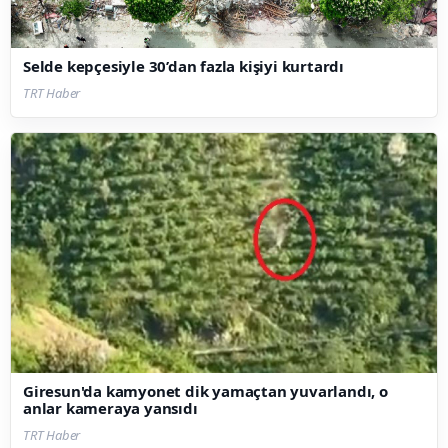
Selde kepçesiyle 30’dan fazla kişiyi kurtardı
TRT Haber
Giresun'da kamyonet dik yamaçtan yuvarlandı, o
anlar kameraya yansıdı
TRT Haber