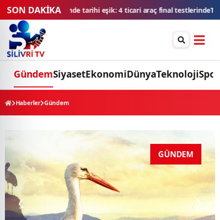
SON DAKİKA
estlerinde
TMSF, 106 aracı ihaleyle satışa sunacak
Düğün konvoyuna ağı
Gündem
Siyaset
Ekonomi
Dünya
Teknoloji
Spor
Haberler
Gündem
GÜNDEM