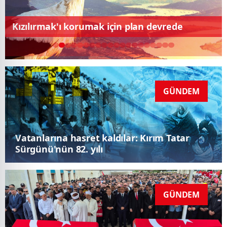
Vatanlarına hasret kaldılar: Kırım Tatar
Sürgünü'nün 82. yılı
GÜNDEM
Tekirdağ'da şehitlerimizin cenaze namazı
kılındı
GÜNDEM