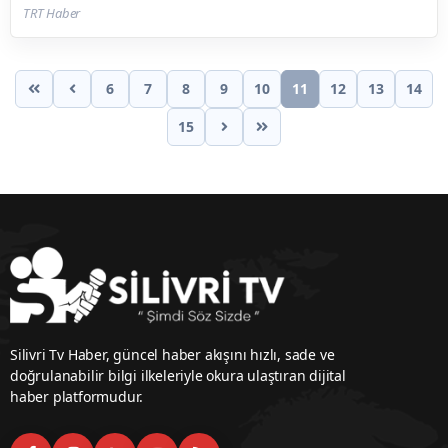
TRT Haber
6
7
8
9
10
11
12
13
14
15
Silivri Tv Haber, güncel haber akışını hızlı, sade ve
doğrulanabilir bilgi ilkeleriyle okura ulaştıran dijital
haber platformudur.