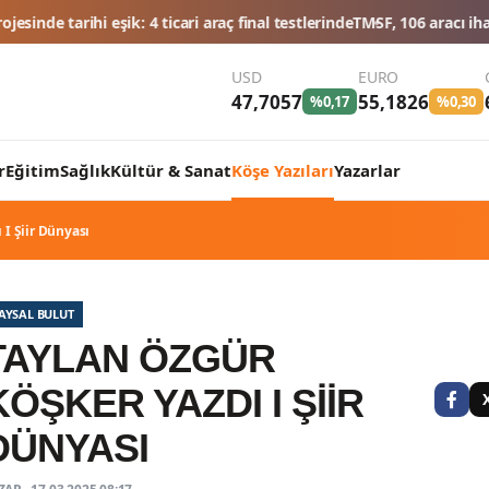
icari araç final testlerinde
TMSF, 106 aracı ihaleyle satışa sunacak
D
USD
EURO
47,7057
55,1826
%0,17
%0,30
r
Eğitim
Sağlık
Kültür & Sanat
Köşe Yazıları
Yazarlar
 I Şiir Dünyası
AYSAL BULUT
TAYLAN ÖZGÜR
KÖŞKER YAZDI I ŞIIR
DÜNYASI