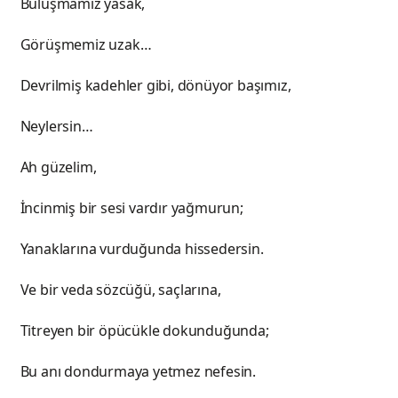
ız yasak,
miz uzak…
ehler gibi, dönüyor başımız,
rsin…
elim,
 sesi vardır yağmurun;
vurduğunda hissedersin.
 sözcüğü, saçlarına,
r öpücükle dokunduğunda;
urmaya yetmez nefesin.