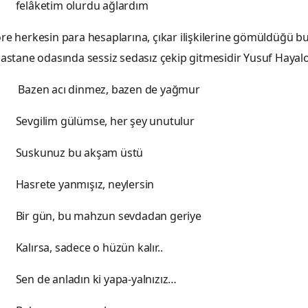
olurdu ağlardım
re herkesin para hesaplarına, çıkar ilişkilerine gömüldüğü b
hastane odasında sessiz sedasız çekip gitmesidir Yusuf Haya
inmez, bazen de yağmur
ümse, her şey unutulur
bu akşam üstü
mışız, neylersin
 mahzun sevdadan geriye
ece o hüzün kalır..
ın ki yapa-yalnızız…