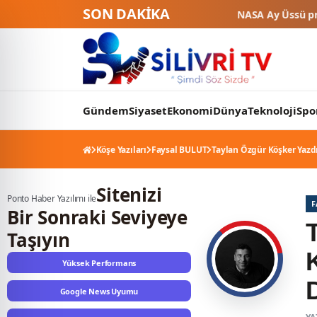
SON DAKİKA
NASA Ay Üssü projesinde tarihi eşik: 4 t
Gündem
Siyaset
Ekonomi
Dünya
Teknoloji
Spo
Köşe Yazıları
Faysal BULUT
Taylan Özgür Köşker Yazdı
Sitenizi
Ponto Haber Yazılımı ile
F
Bir Sonraki Seviyeye
Taşıyın
Yüksek Performans
Google News Uyumu