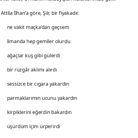
Attila İlhan’a göre, Şiir, bir fiyakadır.
açka’dan geçsem
p gemiler olurdu
ş gibi gülerdi
 aklımı alırdı
r cıgara yakardın
mın ucunu yakardın
i eğerdin bakardın
çim ürperirdi