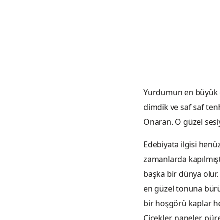
Atom bahçele
Yalnız merakl
Şiirin aynas
Nazı
Yurdumun en büyük değ
dimdik ve saf saf ten
Onaran. O güzel sesi
Edebiyata ilgisi hen
zamanlarda kapılmıştır
başka bir dünya olur.
en güzel tonuna bürün
bir hoşgörü kaplar her 
Çiçekler, naneler, pür