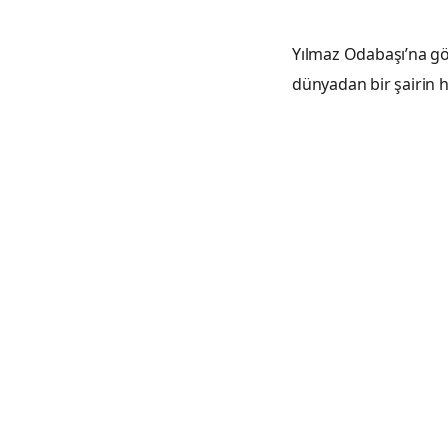
felâketim 
Yılmaz Odabaşı’na gö
dünyadan bir şairin 
Bazen acı d
Sevgilim gül
Suskunuz 
Hasrete yan
Bir gün, bu
Kalırsa, sad
Sen de anlad