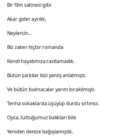
ahnesi gibi
r ayrılık,
rsin…
hiçbir romanda
ımıza rastlamadık.
r bizi yanlış anlatmıştı.
acalar yarım bırakılmıştı.
arda üşüyüp durdu sırtımız.
ğumuz balıkları bile
ize bağışlamıştık.