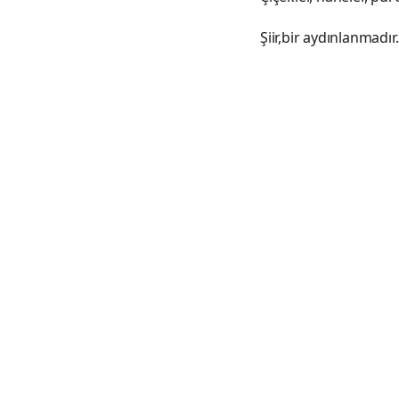
Şiir,bir aydınlanmadır. 
ne vakit m
limanda he
ağaçlar ku
bir rüzgâr
sessizce bi
parmakları
kirpiklerin
üşürdüm i