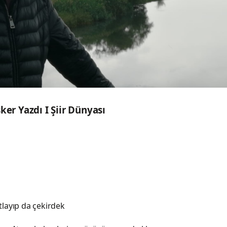
er Yazdı I Şiir Dünyası
atlayıp da çekirdek