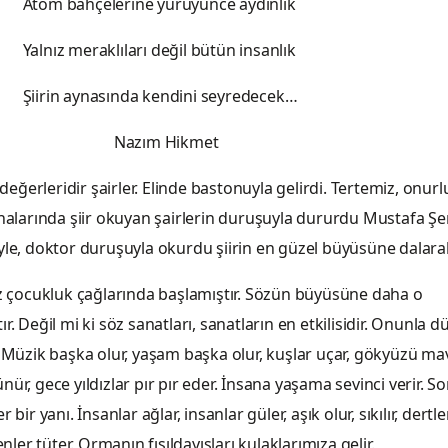
rine yürüyünce aydınlık
ıları değil bütün insanlık
ında kendini seyredecek…
m Hikmet
erleridir şairler. Elinde bastonuyla gelirdi. Tertemiz, onurl
halarında şiir okuyan şairlerin duruşuyla dururdu Mustafa Şer
yle, doktor duruşuyla okurdu şiirin en güzel büyüsüne dalara
üz çocukluk çağlarında başlamıştır. Sözün büyüsüne daha o
. Değil mi ki söz sanatları, sanatların en etkilisidir. Onunla d
 Müzik başka olur, yaşam başka olur, kuşlar uçar, gökyüzü ma
ür, gece yıldızlar pır pır eder. İnsana yaşama sevinci verir. S
bir yanı. İnsanlar ağlar, insanlar güler, aşık olur, sıkılır, dertlen
enler tüter. Ormanın fısıldayışları kulaklarımıza gelir.