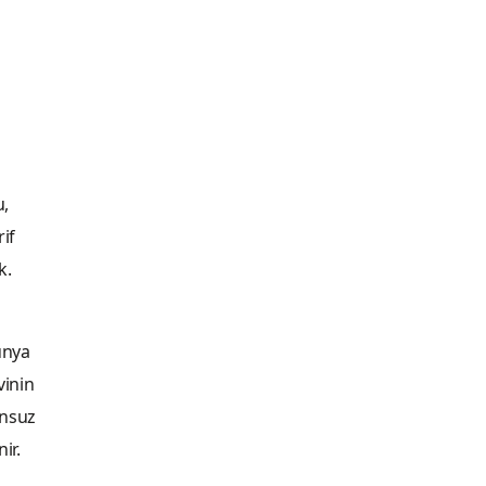
u,
if
k.
ünya
vinin
onsuz
ir.