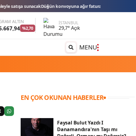
üğün konvoyuna ağır fatura: 540 bin lira ceza, 6 araç trafikten men 
GRAM ALTIN
İSTANBUL
29,7° Açık
6.667,94
%2,70
MENU
EN ÇOK OKUNAN HABERLER
X
Faysal Bulut Yazdı I
Danamandıra'nın Taşı mı