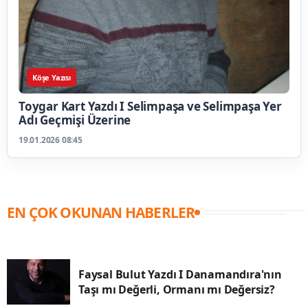
Köşe Yazısı
Toygar Kart Yazdı I Selimpaşa ve Selimpaşa Yer
Adı Geçmişi Üzerine
19.01.2026 08:45
EN ÇOK OKUNAN HABERLER
Faysal Bulut Yazdı I Danamandıra'nın
Taşı mı Değerli, Ormanı mı Değersiz?