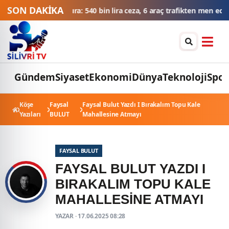
SON DAKİKA
tura: 540 bin lira ceza, 6 araç trafikten men edildi
THY'den tüm za
Gündem
Siyaset
Ekonomi
Dünya
Teknoloji
Spor
Köşe
Faysal
Faysal Bulut Yazdı I Bırakalım Topu Kale
Yazıları
BULUT
Mahallesine Atmayı
FAYSAL BULUT
FAYSAL BULUT YAZDI I
BIRAKALIM TOPU KALE
MAHALLESINE ATMAYI
YAZAR · 17.06.2025 08:28