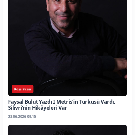
Köşe Yazısı
Faysal Bulut Yazdı I Metris’in Türküsü Vardı,
Silivri’nin Hikâyeleri Var
23.06.2026 09:15