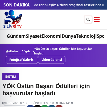
SON DAKİKA
 araç final testlerinde
TMSF, 106 aracı ihaleyle satışa sunacak
Düğün 
Gündem
Siyaset
Ekonomi
Dünya
Teknoloji
Spor
YÖK Üstün Başarı Ödülleri için başvurular
Haberler
Eğitim
başladı
Fotoğraf Galerisi
Video Galerisi
EĞITIM
YÖK Üstün Başarı Ödülleri için
başvurular başladı
03.05.2026 00:52
GÜNCELLEME:08.08.2026 14:58