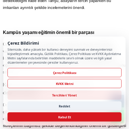
desteklediğini ifade eden Tanşu, adayların tercih yaparken bu
imkanları ayrıntılı şekilde incelemelerini önerdi.
Kampüs yaşamı eğitimin önemli bir parçası
Çerez Bildirimi
Üniversite deneyiminin yalnızca dersliklerden ibaret olmadığını
Sitemizde, daha yüksek bir kullanıcı deneyimi sunmak ve deneyimlerinizi
vurgulayan Tanşu, laboratuvarlar, uygulama merkezleri, atölyeler,
kişiselleştirmek amacıyla, Gizlilik Politikası, Çerez Politikası ve KVKK Aydınlatma
kütüphaneler, öğrenci kulüpleri ile sosyal ve kültürel faaliyetlerin
Metni sayfalarında belirtilen maddelerle sınırlı olmak üzere ve ilgili yasal
düzenlemeler çerçevesinde çerezler kullanıyoruz.
öğrencilerin kişisel ve mesleki gelişimlerine önemli katkılar sunduğunu
söyledi.
Çerez Politikası
KVKK Metni
Kalite güvencesi tercih sürecinde mutlaka
değerlendirilmeli
Tercihleri Yönet
Dr. Öğr. Üyesi Ayşe Tanşu, üniversite seçiminde kalite güvencesinin
Reddet
göz ardı edilmemesi gerektiğini belirterek, kurumsal akreditasyonun
Kabul Et
eğitim-öğretim, araştırma-geliştirme, toplumsal katkı ve yönetişim
süreçlerinin bağımsız şekilde değerlendirildiğinin önemli bir göstergesi