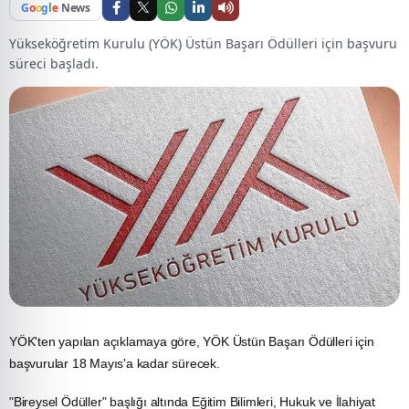
G
o
o
g
l
e
News
Yükseköğretim Kurulu (YÖK) Üstün Başarı Ödülleri için başvuru
süreci başladı.
YÖK'ten yapılan açıklamaya göre,
YÖK
Üstün Başarı Ödülleri için
başvurular 18 Mayıs'a kadar sürecek.
"Bireysel Ödüller" başlığı altında
Eğitim
Bilimleri,
Hukuk
ve İlahiyat