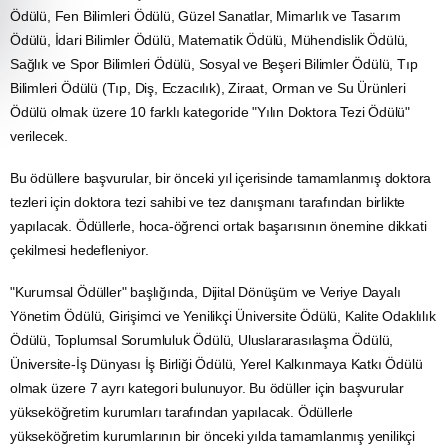
Ödülü, Fen Bilimleri Ödülü, Güzel Sanatlar, Mimarlık ve
Tasarım
Ödülü, İdari Bilimler Ödülü,
Matematik
Ödülü, Mühendislik Ödülü,
Sağlık ve Spor Bilimleri Ödülü, Sosyal ve Beşeri Bilimler Ödülü, Tıp
Bilimleri Ödülü (Tıp, Diş, Eczacılık), Ziraat,
Orman
ve
Su
Ürünleri
Ödülü olmak üzere 10 farklı kategoride "Yılın Doktora Tezi Ödülü"
verilecek.
Bu ödüllere başvurular, bir önceki yıl içerisinde tamamlanmış doktora
tezleri için doktora tezi sahibi ve tez danışmanı tarafından birlikte
yapılacak. Ödüllerle, hoca-öğrenci ortak başarısının önemine dikkati
çekilmesi hedefleniyor.
"Kurumsal Ödüller" başlığında,
Dijital Dönüşüm
ve Veriye Dayalı
Yönetim Ödülü,
Girişimci
ve Yenilikçi Üniversite Ödülü, Kalite Odaklılık
Ödülü, Toplumsal Sorumluluk Ödülü, Uluslararasılaşma Ödülü,
Üniversite-İş Dünyası İş Birliği Ödülü, Yerel Kalkınmaya Katkı Ödülü
olmak üzere 7 ayrı kategori bulunuyor. Bu ödüller için başvurular
yükseköğretim kurumları tarafından yapılacak. Ödüllerle
yükseköğretim kurumlarının bir önceki yılda tamamlanmış yenilikçi