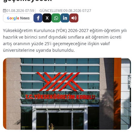
01.08.2026 07:59
GÜNCELLEME:09.08.2026 07:27
X
G
o
o
g
l
e
News
Yükseköğretim Kurulunca (YÖK) 2026-2027 eğitim-öğretim yılı
hazırlık ve birinci sınıf dışındaki sınıflara ait öğrenim ücreti
artış oranının yüzde 25'i geçemeyeceğine ilişkin vakıf
üniversitelerine uyarıda bulunuldu.