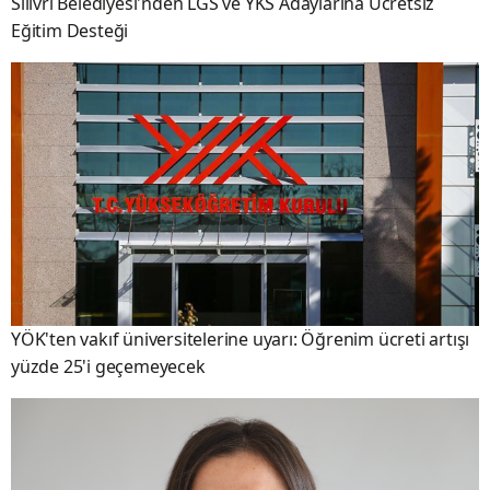
Silivri Belediyesi'nden LGS ve YKS Adaylarına Ücretsiz
Eğitim Desteği
YÖK'ten vakıf üniversitelerine uyarı: Öğrenim ücreti artışı
yüzde 25'i geçemeyecek