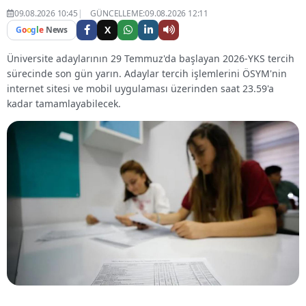
09.08.2026 10:45
GÜNCELLEME:09.08.2026 12:11
X
G
o
o
g
l
e
News
Üniversite adaylarının 29 Temmuz'da başlayan 2026-YKS tercih
sürecinde son gün yarın. Adaylar tercih işlemlerini ÖSYM'nin
internet sitesi ve mobil uygulaması üzerinden saat 23.59'a
kadar tamamlayabilecek.