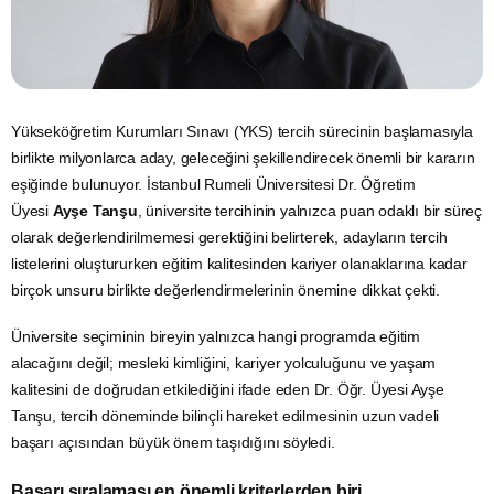
Yükseköğretim Kurumları Sınavı (YKS) tercih sürecinin başlamasıyla
birlikte milyonlarca aday, geleceğini şekillendirecek önemli bir kararın
eşiğinde bulunuyor. İstanbul Rumeli Üniversitesi Dr. Öğretim
Üyesi
Ayşe Tanşu
, üniversite tercihinin yalnızca puan odaklı bir süreç
olarak değerlendirilmemesi gerektiğini belirterek, adayların tercih
listelerini oluştururken eğitim kalitesinden kariyer olanaklarına kadar
birçok unsuru birlikte değerlendirmelerinin önemine dikkat çekti.
Üniversite seçiminin bireyin yalnızca hangi programda eğitim
alacağını değil; mesleki kimliğini, kariyer yolculuğunu ve yaşam
kalitesini de doğrudan etkilediğini ifade eden Dr. Öğr. Üyesi Ayşe
Tanşu, tercih döneminde bilinçli hareket edilmesinin uzun vadeli
başarı açısından büyük önem taşıdığını söyledi.
Başarı sıralaması en önemli kriterlerden biri