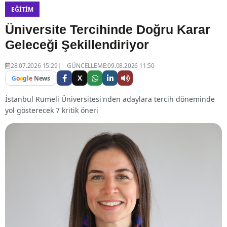
EĞITIM
Üniversite Tercihinde Doğru Karar
Geleceği Şekillendiriyor
28.07.2026 15:29
GÜNCELLEME:09.08.2026 11:50
X
G
o
o
g
l
e
News
İstanbul Rumeli Üniversitesi'nden adaylara tercih döneminde
yol gösterecek 7 kritik öneri