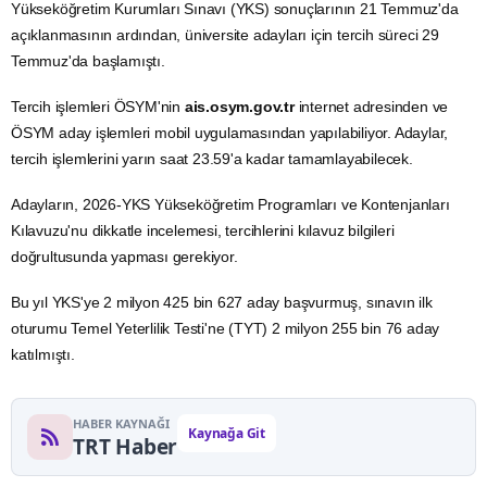
Yükseköğretim Kurumları Sınavı (YKS) sonuçlarının 21 Temmuz'da
açıklanmasının ardından, üniversite adayları için tercih süreci 29
Temmuz'da başlamıştı.
Tercih işlemleri ÖSYM'nin
ais.osym.gov.tr
internet adresinden ve
ÖSYM
aday işlemleri mobil uygulamasından yapılabiliyor. Adaylar,
tercih işlemlerini yarın saat 23.59'a kadar tamamlayabilecek.
Adayların, 2026-YKS Yükseköğretim Programları ve Kontenjanları
Kılavuzu'nu dikkatle incelemesi, tercihlerini kılavuz bilgileri
doğrultusunda yapması gerekiyor.
Bu yıl YKS'ye 2 milyon 425 bin 627 aday başvurmuş, sınavın ilk
oturumu Temel Yeterlilik Testi'ne (TYT) 2 milyon 255 bin 76 aday
katılmıştı.
HABER KAYNAĞI
Kaynağa Git
TRT Haber