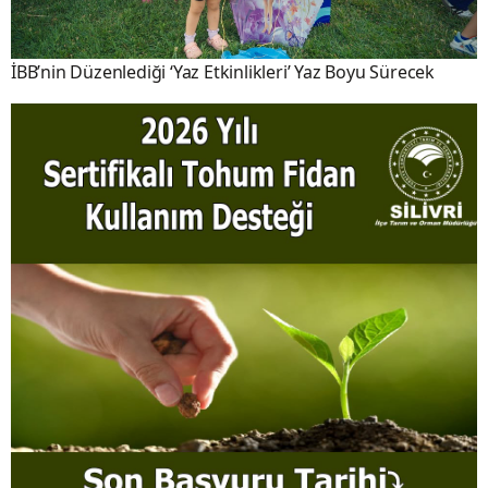
İBB’nin Düzenlediği ‘Yaz Etkinlikleri’ Yaz Boyu Sürecek