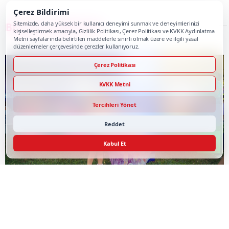
Çerez Bildirimi
Sitemizde, daha yüksek bir kullanıcı deneyimi sunmak ve deneyimlerinizi
BENZER HABERLER
kişiselleştirmek amacıyla, Gizlilik Politikası, Çerez Politikası ve KVKK Aydınlatma
Metni sayfalarında belirtilen maddelerle sınırlı olmak üzere ve ilgili yasal
düzenlemeler çerçevesinde çerezler kullanıyoruz.
Çerez Politikası
KVKK Metni
Tercihleri Yönet
Reddet
Kabul Et
İBB’nin Düzenlediği ‘Yaz Etkinlikleri’ Yaz Boyu Sürecek