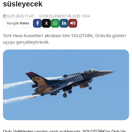
süsleyecek
16.05.2026 11:47
GÜNCELLEME:07.08.2026 13:54
X
G
o
o
g
l
e
News
Türk Hava Kuvvetleri akrobasi timi SOLOTÜRK, Ordu'da gösteri
uçuşu gerçekleştirecek.
Ordu
Valiliğinden yapılan yazılı açıklamada, SOLOTÜRK'ün Ordu'da