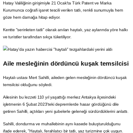
Hatay
Valiliğinin girişimiyle 21 Ocak'ta Türk
Patent
ve Marka
Kurumunca coğrafi işaret tescili verilen tatlı, renkli sunumuyla hem
göze hem damağa hitap ediyor.
Kentte "serinleten tatlı" olarak anılan haytalı, yaz aylarında yöre halkı
ve turistler tarafından sıkça tüketiliyor.
Aile
mesleğinin dördüncü kuşak temsilcisi
Haytalı ustası Mert Sahilli, aileden gelen mesleğinin dördüncü kuşak
temsilcisi olduğunu söyledi.
Ailesinin bu lezzeti 110 yıl yaşattığı merkez Antakya ilçesindeki
işletmenin
6 Şubat
2023'teki depremlerde hasar gördüğünü dile
getiren Sahilli, açtıkları yeni şubelerle geleneği sürdürdüklerini anlattı.
Sahilli, dondurma ve muhallebinin aynı kasede buluşturulduğunu
ifade ederek, "Haytalı, ferahlatıcı bir tatlı, yaz turizmine çok uygun.