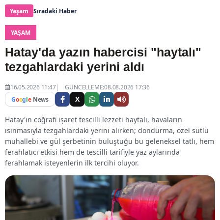
Yaşam
Sıradaki Haber
YAŞAM
Hatay'da yazın habercisi "haytalı"
tezgahlardaki yerini aldı
16.05.2026 11:47
GÜNCELLEME:08.08.2026 17:36
X
G
o
o
g
l
e
News
Hatay'ın coğrafi işaret tescilli lezzeti haytalı, havaların
ısınmasıyla tezgahlardaki yerini alırken; dondurma, özel sütlü
muhallebi ve gül şerbetinin buluştuğu bu geleneksel tatlı, hem
ferahlatıcı etkisi hem de tescilli tarifiyle yaz aylarında
ferahlamak isteyenlerin ilk tercihi oluyor.