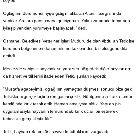
söyledi.
Oğlağının durumunun iyiye gittiğini aktaran Altan, "Sargısını da
yaptılar. Ara ara pansumana getiriyorum. Yakın zamanda tamamen
iyileşip yeniden yürümeye başlayacak." dedi.
Osmaneli Belediyesi Veteriner İşleri Müdürü de olan Abdullah Tetik ise
kurumun bölgenin en donanımlı merkezlerinden biri olduğunu dile
getirdi.
Merkezde sahipsiz hayvanların yanı sıra bölgedeki diğer hayvanlara
da hizmet verdiklerini ifade eden Tetik, şunları kaydetti:
"Mustafa ağabeyimiz, oğlağının yamaçtan düşmesi sonucu bize geldi.
Tetkiklerini gerçekleştirip röntgenini çektik. Röntgende sol arka femur
kemiğinde kırık tespit ettik. Hemen ameliyata aldık. Yapılan pin
uygulamasıyla hayvanın femurundaki kırık uçları birleştirerek
tedavisini gerçekleştirdik."
Tetik, hayvan refahını üst seviyede tuttuklarını vurguladı.