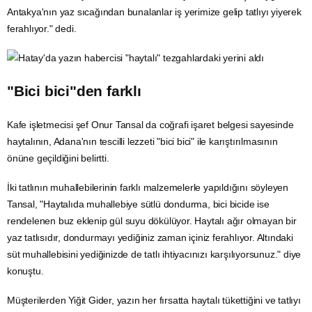
Antakya'nın yaz sıcağından bunalanlar iş yerimize gelip tatlıyı yiyerek
ferahlıyor." dedi.
"Bici bici"den farklı
Kafe işletmecisi şef Onur Tansal da coğrafi işaret belgesi sayesinde
haytalının, Adana'nın tescilli lezzeti "bici bici" ile karıştırılmasının
önüne geçildiğini belirtti.
İki tatlının muhallebilerinin farklı malzemelerle yapıldığını söyleyen
Tansal, "Haytalıda muhallebiye sütlü dondurma, bici bicide ise
rendelenen buz eklenip gül suyu dökülüyor. Haytalı ağır olmayan bir
yaz tatlısıdır, dondurmayı yediğiniz zaman içiniz ferahlıyor. Altındaki
süt muhallebisini yediğinizde de tatlı ihtiyacınızı karşılıyorsunuz." diye
konuştu.
Müşterilerden Yiğit Gider, yazın her fırsatta haytalı tükettiğini ve tatlıyı