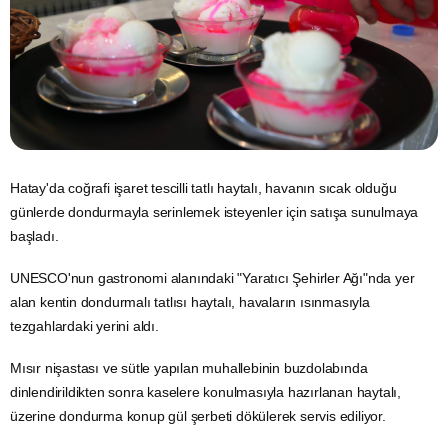
Hatay'da coğrafi işaret tescilli tatlı haytalı, havanın sıcak olduğu
günlerde dondurmayla serinlemek isteyenler için satışa sunulmaya
başladı.
UNESCO'nun
gastronomi
alanındaki "Yaratıcı Şehirler Ağı"nda yer
alan kentin dondurmalı tatlısı haytalı, havaların ısınmasıyla
tezgahlardaki yerini aldı.
Mısır
nişastası ve sütle yapılan muhallebinin buzdolabında
dinlendirildikten sonra kaselere konulmasıyla hazırlanan haytalı,
üzerine dondurma konup gül şerbeti dökülerek servis ediliyor.