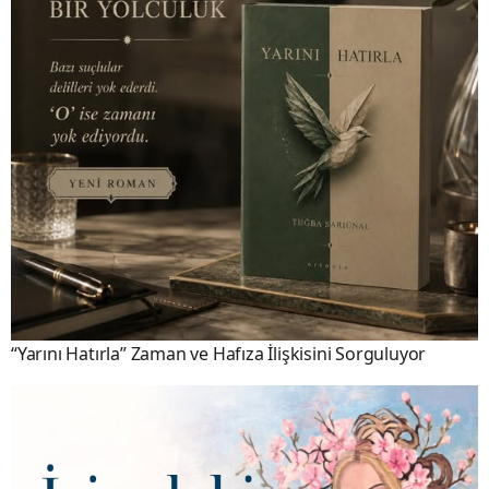
“Yarını Hatırla” Zaman ve Hafıza İlişkisini Sorguluyor