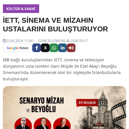
KÜLTÜR & SANAT
İETT, SİNEMA VE MİZAHIN
USTALARINI BULUŞTURUYOR
23.06.2026 11:06
GÜNCELLEME:06.08.2026 05:17
X
G
o
o
g
l
e
News
İBB bağlı kuruluşlarından İETT, sinema ve televizyon
dünyasının usta isimleri Gani Müjde ile Ezel Akay’ı Beyoğlu
Sineması’nda düzenlenecek özel bir söyleşide İstanbullularla
buluşturuyor.