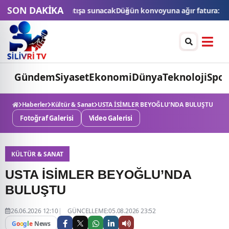
SON DAKİKA
voyuna ağır fatura: 540 bin lira ceza, 6 araç trafikten men edildi
T
Gündem
Siyaset
Ekonomi
Dünya
Teknoloji
Spor
Haberler
Kültür & Sanat
USTA İSİMLER BEYOĞLU’NDA BULUŞTU
Fotoğraf Galerisi
Video Galerisi
KÜLTÜR & SANAT
USTA İSİMLER BEYOĞLU’NDA
BULUŞTU
26.06.2026 12:10
GÜNCELLEME:05.08.2026 23:52
G
o
o
g
l
e
News