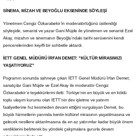
SİNEMA, MİZAH VE BEYOĞLU EKSENİNDE SÖYLEŞİ
Yönetmen Cengiz Özkarabekir’in moderatörlüğünü üstlendiği
söyleşide, senarist ve yazar Gani Müjde ile yönetmen ve senarist Ezel
Akay, mizahın ve sinemanın Beyoğlu’ndaki tarihi serüvenini kendi
pencerelerinden keyifli bir sohbetle aktardı.
İETT GENEL MÜDÜRÜ İRFAN DEMET: "KÜLTÜR MİRASIMIZI
YAŞATIYORUZ"
Pogramın sonunda sahneye çıkan İETT Genel Müdürü İrfan Demet;
sanatçılar Gani Müjde ve Ezel Akay ile moderatör Cengiz
Özkarabekir’e teşekkürlerini iletti. Türkiye’nin en büyük ve en köklü
toplu ulaşım kurumu olan İETT’nin dev işletme ve yatırım
faaliyetlerine hız kesmeden devam ettiğini vurgulayan Demet, bu
büyük hizmetlerin yanında kentin kültürel mirasının yaşatılmasına ve
gelecek nesillere aktarılmasına da en az yatırımlar kadar büyük önem
verdiklerini belirterek bu yöndeki çalışmalara gururla devam