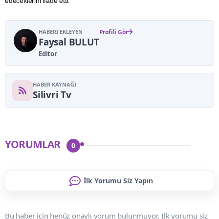
edeceklerini ifade etti.
HABERI EKLEYEN
Profili Gör
Faysal BULUT
Editor
HABER KAYNAĞI
Silivri Tv
YORUMLAR
0
İlk Yorumu Siz Yapın
Bu haber için henüz onaylı yorum bulunmuyor. İlk yorumu siz