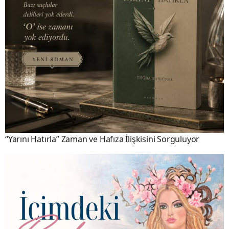
“Yarını Hatırla” Zaman ve Hafıza İlişkisini Sorguluyor