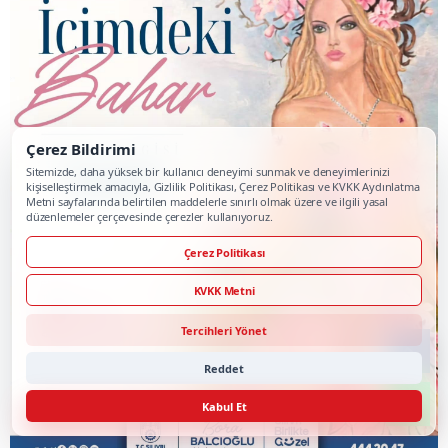
Çerez Bildirimi
Sitemizde, daha yüksek bir kullanıcı deneyimi sunmak ve deneyimlerinizi
kişiselleştirmek amacıyla, Gizlilik Politikası, Çerez Politikası ve KVKK Aydınlatma
Metni sayfalarında belirtilen maddelerle sınırlı olmak üzere ve ilgili yasal
düzenlemeler çerçevesinde çerezler kullanıyoruz.
Çerez Politikası
KVKK Metni
Tercihleri Yönet
Reddet
Kabul Et