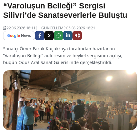
“Varoluşun Belleği” Sergisi
Silivri’de Sanatseverlerle Buluştu
22.06.2026 18:11
GÜNCELLEME:05.08.2026 18:21
X
G
o
o
g
l
e
News
Sanatçı Ömer Faruk Küçükkaya tarafından hazırlanan
“Varoluşun Belleği” adlı resim ve heykel sergisinin açılışı,
bugün Oğuz Aral Sanat Galerisi'nde gerçekleştirildi.