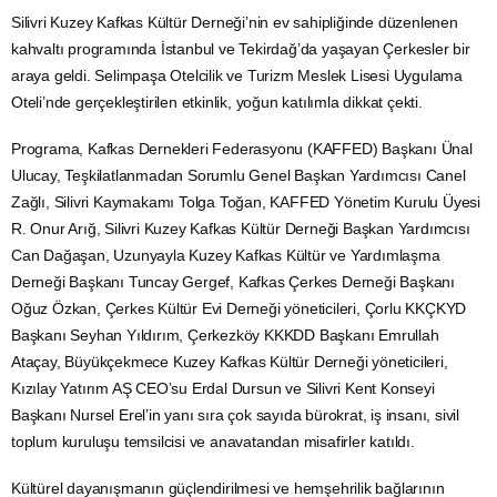
Silivri Kuzey Kafkas Kültür Derneği’nin ev sahipliğinde düzenlenen
kahvaltı programında İstanbul ve Tekirdağ’da yaşayan Çerkesler bir
araya geldi. Selimpaşa Otelcilik ve Turizm Meslek Lisesi Uygulama
Oteli’nde gerçekleştirilen etkinlik, yoğun katılımla dikkat çekti.
Programa, Kafkas Dernekleri Federasyonu (KAFFED) Başkanı Ünal
Ulucay, Teşkilatlanmadan Sorumlu Genel Başkan Yardımcısı Canel
Zağlı, Silivri Kaymakamı Tolga Toğan, KAFFED Yönetim Kurulu Üyesi
R. Onur Arığ, Silivri Kuzey Kafkas Kültür Derneği Başkan Yardımcısı
Can Dağaşan, Uzunyayla Kuzey Kafkas Kültür ve Yardımlaşma
Derneği Başkanı Tuncay Gergef, Kafkas Çerkes Derneği Başkanı
Oğuz Özkan, Çerkes Kültür Evi Derneği yöneticileri, Çorlu KKÇKYD
Başkanı Seyhan Yıldırım, Çerkezköy KKKDD Başkanı Emrullah
Ataçay, Büyükçekmece Kuzey Kafkas Kültür Derneği yöneticileri,
Kızılay Yatırım AŞ CEO’su Erdal Dursun ve Silivri Kent Konseyi
Başkanı Nursel Erel’in yanı sıra çok sayıda bürokrat, iş insanı, sivil
toplum kuruluşu temsilcisi ve anavatandan misafirler katıldı.
Kültürel dayanışmanın güçlendirilmesi ve hemşehrilik bağlarının