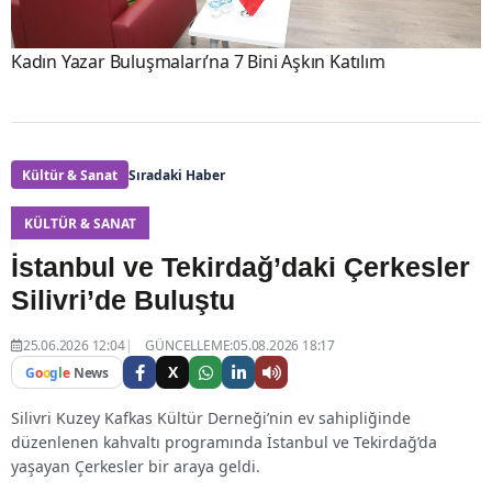
Kadın Yazar Buluşmaları’na 7 Bini Aşkın Katılım
Kültür & Sanat
Sıradaki Haber
KÜLTÜR & SANAT
İstanbul ve Tekirdağ’daki Çerkesler
Silivri’de Buluştu
25.06.2026 12:04
GÜNCELLEME:05.08.2026 18:17
X
G
o
o
g
l
e
News
Silivri Kuzey Kafkas Kültür Derneği’nin ev sahipliğinde
düzenlenen kahvaltı programında İstanbul ve Tekirdağ’da
yaşayan Çerkesler bir araya geldi.