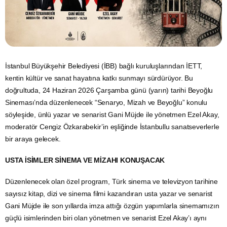
İstanbul Büyükşehir Belediyesi (İBB) bağlı kuruluşlarından İETT,
kentin kültür ve sanat hayatına katkı sunmayı sürdürüyor. Bu
doğrultuda, 24 Haziran 2026 Çarşamba günü (yarın) tarihi Beyoğlu
Sineması’nda düzenlenecek “Senaryo, Mizah ve Beyoğlu” konulu
söyleşide, ünlü yazar ve senarist Gani Müjde ile yönetmen Ezel Akay,
moderatör Cengiz Özkarabekir’in eşliğinde İstanbullu sanatseverlerle
bir araya gelecek.
USTA İSİMLER SİNEMA VE MİZAHI KONUŞACAK
Düzenlenecek olan özel program, Türk sinema ve televizyon tarihine
sayısız kitap, dizi ve sinema filmi kazandıran usta yazar ve senarist
Gani Müjde ile son yıllarda imza attığı özgün yapımlarla sinemamızın
güçlü isimlerinden biri olan yönetmen ve senarist Ezel Akay’ı aynı