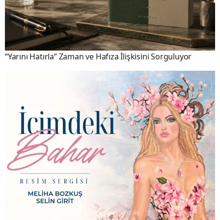
“Yarını Hatırla” Zaman ve Hafıza İlişkisini Sorguluyor