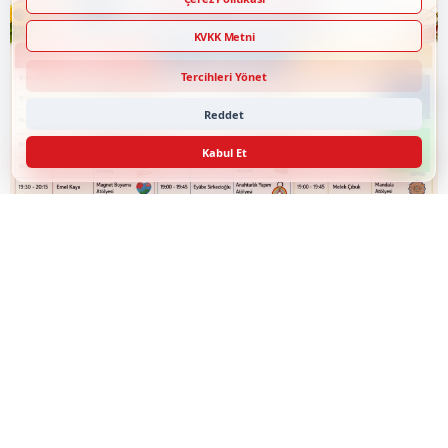
KVKK Metni
Tercihleri Yönet
Reddet
Kabul Et
5. Silivri Panayırı'nda Ücretsiz Atölyeler Katılımcıları
Bekliyor