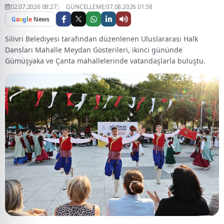
02.07.2026 08:27
GÜNCELLEME:07.08.2026 01:38
G
o
o
g
l
e
News
Silivri Belediyesi tarafından düzenlenen Uluslararası Halk
Dansları Mahalle Meydan Gösterileri, ikinci gününde
Gümüşyaka ve Çanta mahallelerinde vatandaşlarla buluştu.