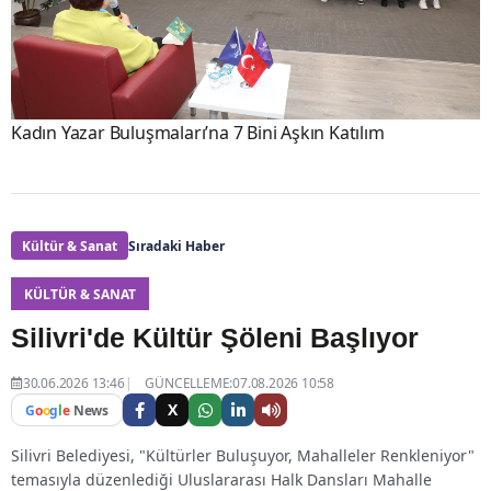
Kadın Yazar Buluşmaları’na 7 Bini Aşkın Katılım
Kültür & Sanat
Sıradaki Haber
KÜLTÜR & SANAT
Silivri'de Kültür Şöleni Başlıyor
30.06.2026 13:46
GÜNCELLEME:07.08.2026 10:58
X
G
o
o
g
l
e
News
Silivri Belediyesi, "Kültürler Buluşuyor, Mahalleler Renkleniyor"
temasıyla düzenlediği Uluslararası Halk Dansları Mahalle