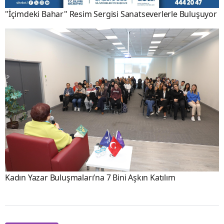
"İçimdeki Bahar" Resim Sergisi Sanatseverlerle Buluşuyor
Kadın Yazar Buluşmaları’na 7 Bini Aşkın Katılım