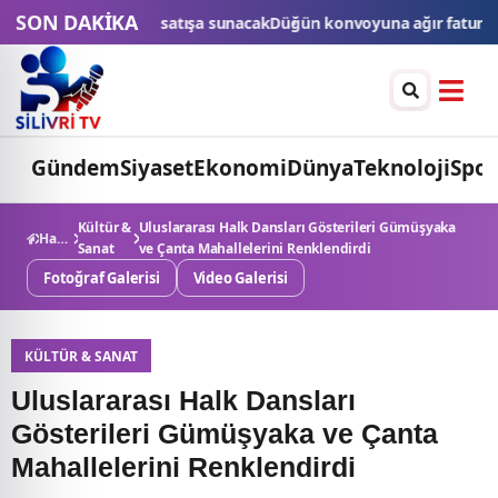
SON DAKİKA
ışa sunacak
Düğün konvoyuna ağır fatura: 540 bin lira ceza, 6 araç t
Gündem
Siyaset
Ekonomi
Dünya
Teknoloji
Spor
Kültür &
Uluslararası Halk Dansları Gösterileri Gümüşyaka
Haberler
Sanat
ve Çanta Mahallelerini Renklendirdi
Fotoğraf Galerisi
Video Galerisi
KÜLTÜR & SANAT
Uluslararası Halk Dansları
Gösterileri Gümüşyaka ve Çanta
Mahallelerini Renklendirdi