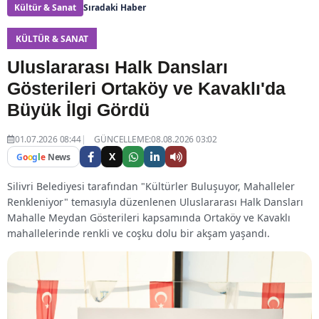
Kültür & Sanat
Sıradaki Haber
KÜLTÜR & SANAT
Uluslararası Halk Dansları
Gösterileri Ortaköy ve Kavaklı'da
Büyük İlgi Gördü
01.07.2026 08:44
GÜNCELLEME:08.08.2026 03:02
X
G
o
o
g
l
e
News
Silivri Belediyesi tarafından "Kültürler Buluşuyor, Mahalleler
Renkleniyor" temasıyla düzenlenen Uluslararası Halk Dansları
Mahalle Meydan Gösterileri kapsamında Ortaköy ve Kavaklı
mahallelerinde renkli ve coşku dolu bir akşam yaşandı.