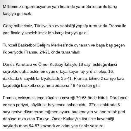
Millilerimiz organizasyonun yarı finalinde yarın
Sırbistan
ile karşı
karşıya gelecek.
Genç millilerimiz, Türkiye'nin ev sahipliği yaptığı turnuvada
Fransa
ile
yarı finale yükselebilmek için karşı karşıya geldi.
Turkcell Basketbol Gelişim Merkezi'nde oynanan ve başa baş geçen
ilk periyodu Fransa, 24-21 önde tamamladı.
Darius Karutasu ve Ömer Kutluay ikilisiyle 18 sayı bulduğu ikinci
çeyrekte daha üstün bir
oyun
ortaya koyan ay-yıldızlı ekip, 16.
dakikada 6 sayılık fark yakaladı: 35-41. Fransa, bitime 2 saniye kala
kaydettiği basketle soyunma odasına 46-45 üstün gitti.
Fransa, çekişmeli geçen üçüncü çeyreği 70-68 önde bitirdi. Dördüncü
ve son periyot, büyük bir heyecana sahne oldu. 37'nci dakikada 6
sayı geriye düşmesine rağmen oyunu bırakmayan ve önemli bir geri
dönüşe imza atan Türkiye, Ömer Kutluay'ın üst üste kaydettiği
sayılarla maçı 94-87 kazandı ve adını yarı finale yazdırdı.