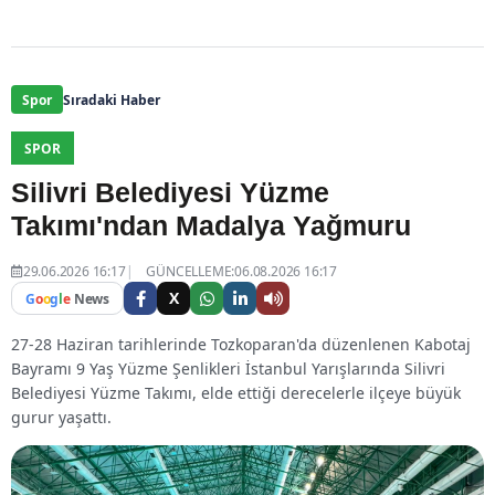
Spor
Sıradaki Haber
SPOR
Silivri Belediyesi Yüzme
Takımı'ndan Madalya Yağmuru
29.06.2026 16:17
GÜNCELLEME:06.08.2026 16:17
X
G
o
o
g
l
e
News
27-28 Haziran tarihlerinde Tozkoparan'da düzenlenen Kabotaj
Bayramı 9 Yaş Yüzme Şenlikleri İstanbul Yarışlarında Silivri
Belediyesi Yüzme Takımı, elde ettiği derecelerle ilçeye büyük
gurur yaşattı.