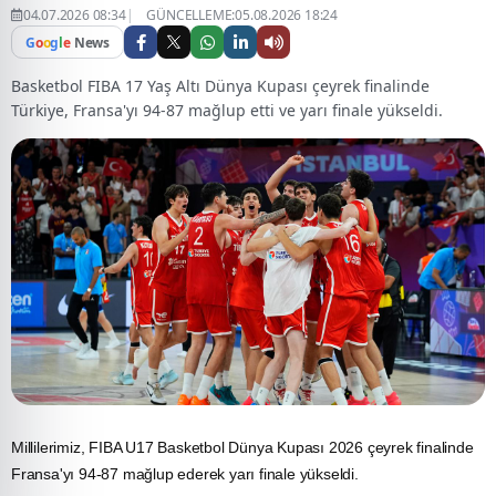
04.07.2026 08:34
GÜNCELLEME:05.08.2026 18:24
G
o
o
g
l
e
News
Basketbol FIBA 17 Yaş Altı Dünya Kupası çeyrek finalinde
Türkiye, Fransa'yı 94-87 mağlup etti ve yarı finale yükseldi.
Millilerimiz, FIBA U17
Basketbol
Dünya Kupası
2026 çeyrek finalinde
Fransa'yı 94-87 mağlup ederek yarı finale yükseldi.