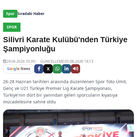
Spor
Sıradaki Haber
SPOR
Silivri Karate Kulübü'nden Türkiye
Şampiyonluğu
29.06.2026 10:39
GÜNCELLEME:05.08.2026 18:13
X
G
o
o
g
l
e
News
26-28 Haziran tarihleri arasında düzenlenen Spor Toto Ümit,
Genç ve U21 Türkiye Premier Lig Karate Şampiyonası,
Türkiye'nin dört bir yanından gelen sporcuların kıyasıya
mücadelesine sahne oldu