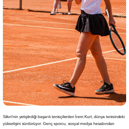
Silivri'nin yetiştirdiği başarılı tenisçilerden İrem Kurt, dünya tenisindeki
yükselişini sürdürüyor. Genç sporcu, sosyal medya hesabından