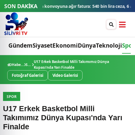
SON DAKİKA
tura: 540 bin lira ceza, 6 araç trafikten men edildi
THY'den tüm za
Gündem
Siyaset
Ekonomi
Dünya
Teknoloji
Spor
U17 Erkek Basketbol Milli Takımımız Dünya
Haberler
Spor
Kupası'nda Yarı Finalde
Fotoğraf Galerisi
Video Galerisi
SPOR
U17 Erkek Basketbol Milli
Takımımız Dünya Kupası'nda Yarı
Finalde