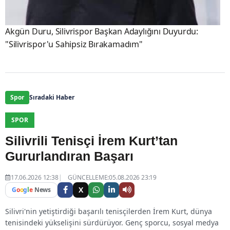
Akgün Duru, Silivrispor Başkan Adaylığını Duyurdu:
"Silivrispor'u Sahipsiz Bırakamadım"
Spor
Sıradaki Haber
SPOR
Silivrili Tenisçi İrem Kurt’tan
Gururlandıran Başarı
17.06.2026 12:38
GÜNCELLEME:05.08.2026 23:19
X
G
o
o
g
l
e
News
Silivri'nin yetiştirdiği başarılı tenisçilerden İrem Kurt, dünya
tenisindeki yükselişini sürdürüyor. Genç sporcu, sosyal medya