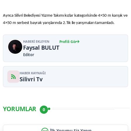
Ayrıca Silivri Belediyesi Yüzme Takımı kızlar kategorisinde 4×50 m karışık ve
4×50 m serbest bayrak yarışlarında 2.'lik ile yarışmaları tamamladı.
HABERI EKLEYEN
Profili Gör
Faysal BULUT
Editor
HABER KAYNAĞI
Silivri Tv
YORUMLAR
0
İlk Yorumu Siz Yapın