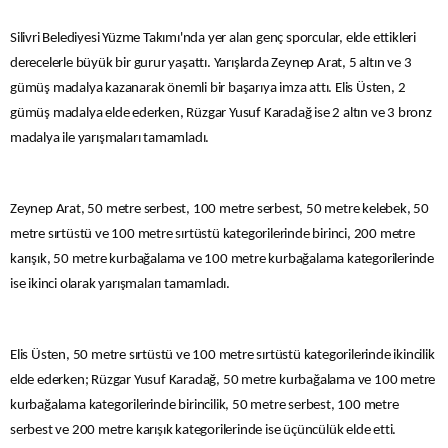
Silivri Belediyesi Yüzme Takımı'nda yer alan genç sporcular, elde ettikleri
derecelerle büyük bir gurur yaşattı. Yarışlarda Zeynep Arat, 5 altın ve 3
gümüş madalya kazanarak önemli bir başarıya imza attı. Elis Üsten, 2
gümüş madalya elde ederken, Rüzgar Yusuf Karadağ ise 2 altın ve 3 bronz
madalya ile yarışmaları tamamladı.
Zeynep Arat, 50 metre serbest, 100 metre serbest, 50 metre kelebek, 50
metre sırtüstü ve 100 metre sırtüstü kategorilerinde birinci, 200 metre
karışık, 50 metre kurbağalama ve 100 metre kurbağalama kategorilerinde
ise ikinci olarak yarışmaları tamamladı.
Elis Üsten, 50 metre sırtüstü ve 100 metre sırtüstü kategorilerinde ikincilik
elde ederken; Rüzgar Yusuf Karadağ, 50 metre kurbağalama ve 100 metre
kurbağalama kategorilerinde birincilik, 50 metre serbest, 100 metre
serbest ve 200 metre karışık kategorilerinde ise üçüncülük elde etti.