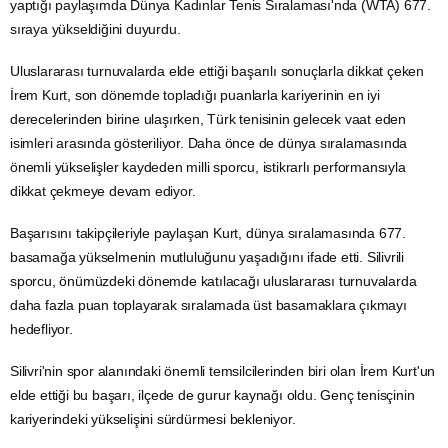
yaptığı paylaşımda Dünya Kadınlar Tenis Sıralaması'nda (WTA) 677.
sıraya yükseldiğini duyurdu.
Uluslararası turnuvalarda elde ettiği başarılı sonuçlarla dikkat çeken
İrem Kurt, son dönemde topladığı puanlarla kariyerinin en iyi
derecelerinden birine ulaşırken, Türk tenisinin gelecek vaat eden
isimleri arasında gösteriliyor. Daha önce de dünya sıralamasında
önemli yükselişler kaydeden milli sporcu, istikrarlı performansıyla
dikkat çekmeye devam ediyor.
Başarısını takipçileriyle paylaşan Kurt, dünya sıralamasında 677.
basamağa yükselmenin mutluluğunu yaşadığını ifade etti. Silivrili
sporcu, önümüzdeki dönemde katılacağı uluslararası turnuvalarda
daha fazla puan toplayarak sıralamada üst basamaklara çıkmayı
hedefliyor.
Silivri'nin spor alanındaki önemli temsilcilerinden biri olan İrem Kurt'un
elde ettiği bu başarı, ilçede de gurur kaynağı oldu. Genç tenisçinin
kariyerindeki yükselişini sürdürmesi bekleniyor.