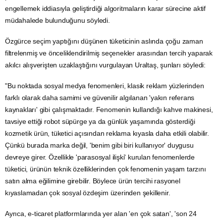
engellemek iddiasıyla geliştirdiği algoritmaların karar sürecine aktif
müdahalede bulunduğunu söyledi.
Özgürce
seçim
yaptığını düşünen tüketicinin aslında çoğu zaman
filtrelenmiş ve önceliklendirilmiş seçenekler arasından tercih yaparak
akılcı alışverişten uzaklaştığını vurgulayan Uraltaş, şunları söyledi:
"Bu noktada sosyal medya fenomenleri, klasik reklam yüzlerinden
farklı olarak daha samimi ve güvenilir algılanan 'yakın referans
kaynakları' gibi çalışmaktadır. Fenomenin kullandığı
kahve
makinesi,
tavsiye ettiği
robot
süpürge ya da günlük yaşamında gösterdiği
kozmetik ürün, tüketici açısından reklama kıyasla daha etkili olabilir.
Çünkü burada marka değil, 'benim gibi biri kullanıyor' duygusu
devreye girer. Özellikle 'parasosyal ilişki' kurulan fenomenlerde
tüketici, ürünün teknik özelliklerinden çok fenomenin yaşam tarzını
satın alma eğilimine girebilir. Böylece ürün tercihi rasyonel
kıyaslamadan çok sosyal özdeşim üzerinden şekillenir.
Ayrıca, e-ticaret platformlarında yer alan 'en çok satan', 'son 24