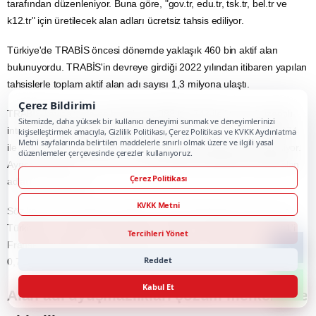
tarafından düzenleniyor. Buna göre, "gov.tr, edu.tr, tsk.tr, bel.tr ve
k12.tr" için üretilecek alan adları ücretsiz tahsis ediliyor.
Türkiye'de TRABİS öncesi dönemde yaklaşık 460 bin aktif alan
bulunuyordu. TRABİS'in devreye girdiği 2022 yılından itibaren yapılan
tahsislerle toplam aktif alan adı sayısı 1,3 milyona ulaştı.
Çerez Bildirimi
TRABİS kayıtlarında en büyük pay 988 bin 743 ile "com.tr" uzantılı
Sitemizde, daha yüksek bir kullanıcı deneyimi sunmak ve deneyimlerinizi
internet sitelerine ait bulunuyor. Bunu 180 bin 62 ile ".tr", 29 bin 974
kişiselleştirmek amacıyla, Gizlilik Politikası, Çerez Politikası ve KVKK Aydınlatma
Metni sayfalarında belirtilen maddelerle sınırlı olmak üzere ve ilgili yasal
ile "org.tr", 27 bin 386 ile "net.tr" uzantısına sahip siteler takip ediyor.
düzenlemeler çerçevesinde çerezler kullanıyoruz.
Ayrıca, ".web", ".av", ".bel", ".edu" gibi çeşitli mesleklere yönelik alan
Çerez Politikası
adları da yer alıyor.
KVKK Metni
Söz konusu alan adlarını kullanan internet sitelerinin yüzde 81,2'si
Türkiye'de, yüzde 6'sı Almanya'da, yüzde 5,3'ü ABD'de, yüzde 2,1'i
Tercihleri Yönet
Fransa'da, yüzde 1,6'sı Hollanda'da, yüzde 0,9'u Kanada'da, yüzde
Reddet
0,7'si İngiltere'de ve yüzde 2,2'si diğer ülkelerde barındırılıyor.
Kabul Et
Alan adı uyuşmazlıkları çözüm merkezinde