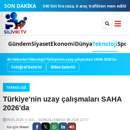
SON DAKİKA
6 araç trafikten men edildi
THY'den tüm zamanların yolcu ve uçuş 
Gündem
Siyaset
Ekonomi
Dünya
Teknoloji
Spor
Haberler
Teknoloji
Türkiye'nin uzay çalışmaları SAHA 2026'da
Fotoğraf Galerisi
Video Galerisi
TEKNOLOJI
Türkiye'nin uzay çalışmaları SAHA
2026'da
09.05.2026 11:43
GÜNCELLEME:01.08.2026 22:17
G
o
o
g
l
e
News