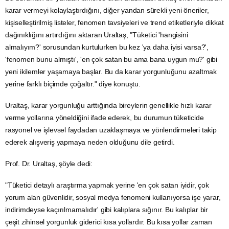
karar vermeyi kolaylaştırdığını, diğer yandan sürekli yeni öneriler,
kişiselleştirilmiş listeler, fenomen tavsiyeleri ve trend etiketleriyle dikkat
dağınıklığını artırdığını aktaran Uraltaş, "Tüketici 'hangisini
almalıyım?' sorusundan kurtulurken bu kez 'ya daha iyisi varsa?',
'fenomen bunu almıştı', 'en çok satan bu ama bana uygun mu?' gibi
yeni ikilemler yaşamaya başlar. Bu da karar yorgunluğunu azaltmak
yerine farklı biçimde çoğaltır." diye konuştu.
Uraltaş, karar yorgunluğu arttığında bireylerin genellikle hızlı karar
verme yollarına yöneldiğini ifade ederek, bu durumun tüketicide
rasyonel ve işlevsel faydadan uzaklaşmaya ve yönlendirmeleri takip
ederek
alışveriş
yapmaya neden olduğunu dile getirdi.
Prof. Dr. Uraltaş, şöyle dedi:
"Tüketici detaylı
araştırma
yapmak yerine 'en çok satan iyidir, çok
yorum alan güvenlidir, sosyal medya fenomeni kullanıyorsa işe yarar,
indirimdeyse kaçırılmamalıdır' gibi kalıplara sığınır. Bu kalıplar bir
çeşit zihinsel yorgunluk giderici kısa yollardır. Bu kısa yollar zaman