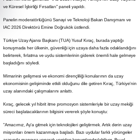
ve Küresel İşbirliği Fırsatları" paneli yapıldı.
Panelin moderatörlüğünü Sanayi ve Teknoloji Bakan Danışmanı ve
IAC 2026 Direktörü Emine Doğrukök üstlendi.
Türkiye Uzay Ajansı
Başkanı (TUA) Yusuf Kıraç, burada yaptığı
konuşmada her ülkenin, güvenliği için uzaya daha fazla odaklandığını
belirterek, fırlatma ve
uydu
sistemlerinin giderek önemli hale gelmeye
başladığını söyledi.
Mimarinin gelişmesi ve ekonomi dirençliliği konularının da uzay
ekonomisinin gelişiminde etkili olduğunu dile getiren Kıraç, Türkiye'nin
uzay alanındaki çalışmalarını anlattı.
Kıraç, gelecek yıl hibrit itme promosyon sistemleriyle bir uzay mekiği
süreci başlatacaklarının bilgisini vererek şöyle konuştu:
"Amacımız, Ay'a gitmek için teknolojileri geliştirmek. Artık derin uzay
misyonları önem kazanmaya başladı. Bazı uydular farklı yörüngeler
arasında manevra yaparak yeniden konumlandırılabiliyor. Bu yıl