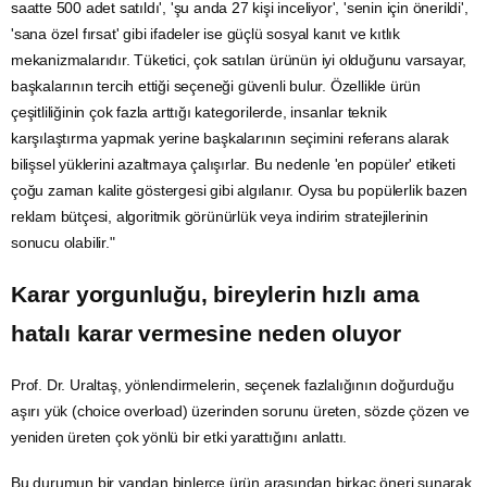
saatte 500 adet satıldı', 'şu anda 27 kişi inceliyor', 'senin için önerildi',
'sana özel fırsat' gibi ifadeler ise güçlü sosyal kanıt ve kıtlık
mekanizmalarıdır. Tüketici, çok satılan ürünün iyi olduğunu varsayar,
başkalarının tercih ettiği seçeneği güvenli bulur. Özellikle ürün
çeşitliliğinin çok fazla arttığı kategorilerde, insanlar teknik
karşılaştırma yapmak yerine başkalarının seçimini referans alarak
bilişsel yüklerini azaltmaya çalışırlar. Bu nedenle 'en popüler' etiketi
çoğu zaman kalite göstergesi gibi algılanır. Oysa bu popülerlik bazen
reklam bütçesi, algoritmik görünürlük veya indirim stratejilerinin
sonucu olabilir."
Karar yorgunluğu, bireylerin hızlı ama
hatalı karar vermesine neden oluyor
Prof. Dr. Uraltaş, yönlendirmelerin, seçenek fazlalığının doğurduğu
aşırı yük (choice overload) üzerinden sorunu üreten, sözde çözen ve
yeniden üreten çok yönlü bir etki yarattığını anlattı.
Bu durumun bir yandan binlerce ürün arasından birkaç öneri sunarak