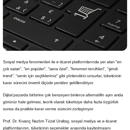
Sosyal
medya
fenomenleri ile
e-ticaret
platformlarında yer alan "en
çok satan", "en popüler", "sana özel", "fenomen tercihleri", "şimdi
trend", "senin için seçtiklerimiz" gibi yönlendirici unsurlar, tüketicinin
karar sürecini önemli ölçüde yeniden şekillendiriyor.
Dijital pazarda birbirine çok benzeyen binlerce alternatifin aynı anda
görünür hale gelmesi, teorik olarak tüketiciye daha fazla özgürlük
sunsa da pratikte karar verme sürecini zorlaştırıyor.
Prof. Dr. Kıvanç Nazlım Tüzel Uraltaş​​​​​​​,
sosyal medya
ve e-ticaret
platformlarının, tüketicinin seçenekler arasında kaybolmasını