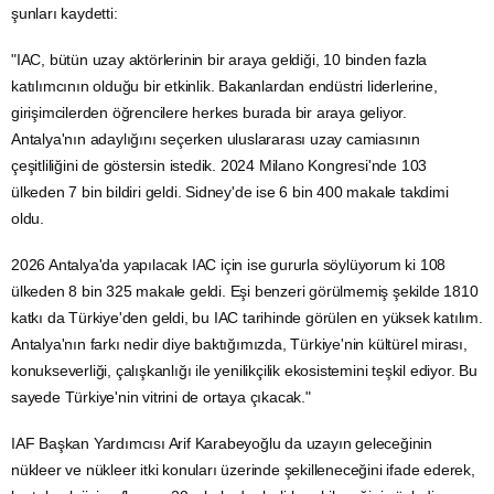
şunları kaydetti:
"IAC, bütün uzay aktörlerinin bir araya geldiği, 10 binden fazla
katılımcının olduğu bir etkinlik. Bakanlardan endüstri liderlerine,
girişimcilerden öğrencilere herkes burada bir araya geliyor.
Antalya'nın adaylığını seçerken uluslararası uzay camiasının
çeşitliliğini de göstersin istedik. 2024 Milano Kongresi'nde 103
ülkeden 7 bin bildiri geldi. Sidney'de ise 6 bin 400 makale takdimi
oldu.
2026 Antalya'da yapılacak IAC için ise gururla söylüyorum ki 108
ülkeden 8 bin 325 makale geldi. Eşi benzeri görülmemiş şekilde 1810
katkı da Türkiye'den geldi, bu IAC tarihinde görülen en yüksek katılım.
Antalya'nın farkı nedir diye baktığımızda, Türkiye'nin kültürel mirası,
konukseverliği, çalışkanlığı ile yenilikçilik ekosistemini teşkil ediyor. Bu
sayede Türkiye'nin vitrini de ortaya çıkacak."
IAF Başkan Yardımcısı Arif Karabeyoğlu da uzayın geleceğinin
nükleer ve nükleer itki konuları üzerinde şekilleneceğini ifade ederek,