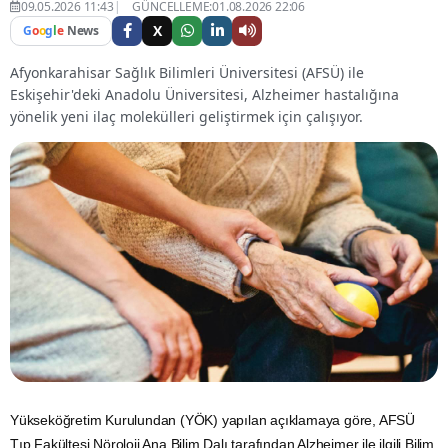
09.05.2026 11:43
GÜNCELLEME:01.08.2026 22:06
X
G
o
o
g
l
e
News
Afyonkarahisar Sağlık Bilimleri Üniversitesi (AFSÜ) ile
Eskişehir'deki Anadolu Üniversitesi, Alzheimer hastalığına
yönelik yeni ilaç molekülleri geliştirmek için çalışıyor.
Yükseköğretim Kurulundan (YÖK) yapılan açıklamaya göre, AFSÜ
Tıp Fakültesi
Nöroloji
Ana Bilim Dalı tarafından
Alzheimer
ile ilgili Bilim