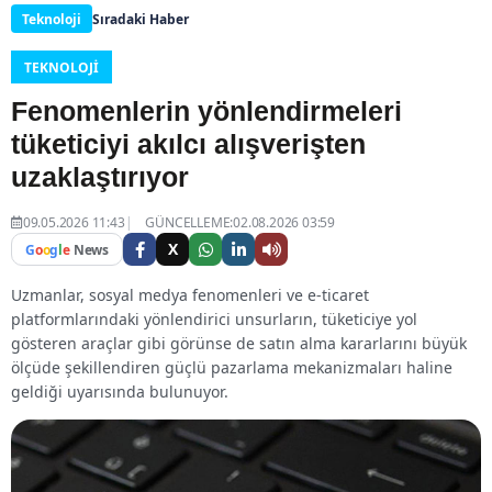
Teknoloji
Sıradaki Haber
TEKNOLOJI
Fenomenlerin yönlendirmeleri
tüketiciyi akılcı alışverişten
uzaklaştırıyor
09.05.2026 11:43
GÜNCELLEME:02.08.2026 03:59
X
G
o
o
g
l
e
News
Uzmanlar, sosyal medya fenomenleri ve e-ticaret
platformlarındaki yönlendirici unsurların, tüketiciye yol
gösteren araçlar gibi görünse de satın alma kararlarını büyük
ölçüde şekillendiren güçlü pazarlama mekanizmaları haline
geldiği uyarısında bulunuyor.