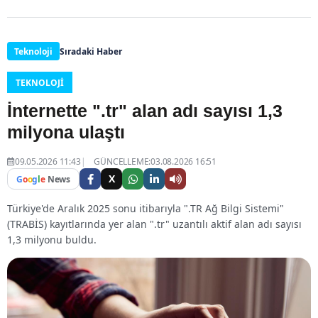
Teknoloji
Sıradaki Haber
TEKNOLOJI
İnternette ".tr" alan adı sayısı 1,3
milyona ulaştı
09.05.2026 11:43
GÜNCELLEME:03.08.2026 16:51
X
G
o
o
g
l
e
News
Türkiye'de Aralık 2025 sonu itibarıyla ".TR Ağ Bilgi Sistemi"
(TRABİS) kayıtlarında yer alan ".tr" uzantılı aktif alan adı sayısı
1,3 milyonu buldu.