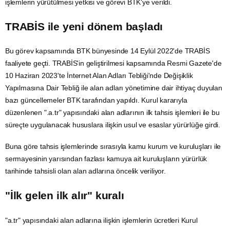
işlemlerin yürütülmesi yetkisi ve görevi BTK'ye verildi.
TRABİS ile yeni dönem başladı
Bu görev kapsamında
BTK
bünyesinde 14 Eylül 2022'de TRABİS
faaliyete geçti. TRABİS'in geliştirilmesi kapsamında Resmi Gazete'de
10 Haziran 2023'te
İnternet
Alan Adları Tebliği'nde Değişiklik
Yapılmasına Dair Tebliğ ile alan adları yönetimine dair ihtiyaç duyulan
bazı güncellemeler BTK tarafından yapıldı. Kurul kararıyla
düzenlenen ".a.tr" yapısındaki alan adlarının ilk tahsis işlemleri ile bu
süreçte uygulanacak hususlara ilişkin usul ve esaslar yürürlüğe girdi.
Buna göre tahsis işlemlerinde sırasıyla kamu kurum ve kuruluşları ile
sermayesinin yarısından fazlası kamuya ait kuruluşların yürürlük
tarihinde tahsisli olan alan adlarına öncelik veriliyor.
"İlk gelen ilk alır" kuralı
"a.tr" yapısındaki alan adlarına ilişkin işlemlerin ücretleri Kurul