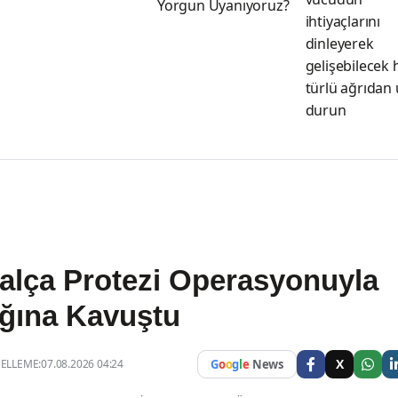
Yorgun Uyanıyoruz?
ihtiyaçlarını
dinleyerek
gelişebilecek 
türlü ağrıdan
durun
alça Protezi Operasyonuyla
ığına Kavuştu
X
LLEME:07.08.2026 04:24
G
o
o
g
l
e
News