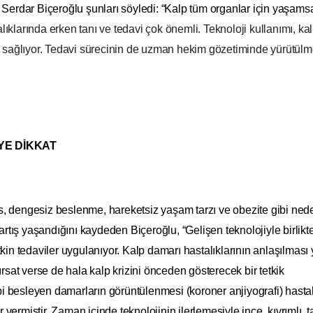
 Serdar Biçeroğlu şunları söyledi: “Kalp tüm organlar için yaşamsa
alıklarında erken tanı ve tedavi çok önemli. Teknoloji kullanımı, ka
j sağlıyor. Tedavi sürecinin de uzman hekim gözetiminde yürütülm
YE DİKKAT
, dengesiz beslenme, hareketsiz yaşam tarzı ve obezite gibi ned
 artış yaşandığını kaydeden Biçeroğlu, “Gelişen teknolojiyle birlikt
kin tedaviler uygulanıyor. Kalp damarı hastalıklarının anlaşılması 
ırsat verse de hala kalp krizini önceden gösterecek bir tetkik
lbi besleyen damarların görüntülenmesi (koroner anjiyografi) hastal
ar vermiştir. Zaman içinde teknolojinin ilerlemesiyle ince, kıvrımlı, 