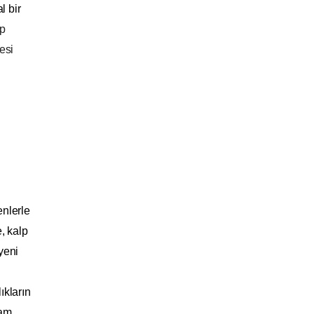
l bir
lp
esi
enlerle
e, kalp
yeni
ıkların
tam