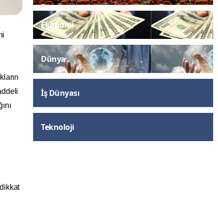
Ekonomi
ni
Dünya
kların
addeli
İş Dünyası
ğını
Teknoloji
dikkat