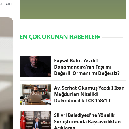
ı için
EN ÇOK OKUNAN HABERLER
Faysal Bulut Yazdı I
Danamandıra'nın Taşı mı
Değerli, Ormanı mı Değersiz?
Av. Serhat Okumuş Yazdı I Iban
Mağdurları Nitelikli
Dolandırıcılık TCK 158/1-f
Silivri Belediyesi'ne Yönelik
Soruşturmada Başsavcılıktan
Açıklama