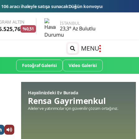
ak
Düğün konvoyuna ağır fatura: 540 bin lira ceza, 6 araç trafikten m
GRAM ALTIN
İSTANBUL
23,3° Az Bulutlu
6.525,76
%0,51
MENU
Fotoğraf Galerisi
Video Galerisi
Hayalinizdeki Ev Burada
Rensa Gayrimenkul
Aileler ve yatırımcılar için güvenilir çözüm ortağınız.