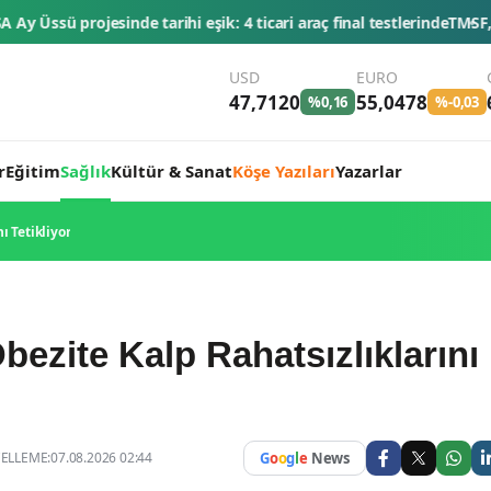
4 ticari araç final testlerinde
TMSF, 106 aracı ihaleyle satışa sunac
USD
EURO
47,7120
55,0478
%0,16
%-0,03
r
Eğitim
Sağlık
Kültür & Sanat
Köşe Yazıları
Yazarlar
ı Tetikliyor
bezite Kalp Rahatsızlıklarını
LLEME:07.08.2026 02:44
G
o
o
g
l
e
News