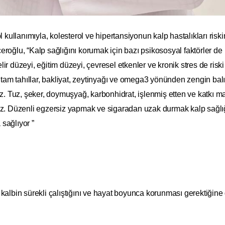
l kullanımıyla, kolesterol ve hipertansiyonun kalp hastalıkları riski
Biçeroğlu, “Kalp sağlığını korumak için bazı psikososyal faktörler de
Gelir düzeyi, eğitim düzeyi, çevresel etkenler ve kronik stres de riski
 tam tahıllar, bakliyat, zeytinyağı ve omega3 yönünden zengin balı
uz. Tuz, şeker, doymuşyağ, karbonhidrat, işlenmiş etten ve katkı m
ız. Düzenli egzersiz yapmak ve sigaradan uzak durmak kalp sağlı
sağlıyor ”
kalbin sürekli çalıştığını ve hayat boyunca korunması gerektiğine 