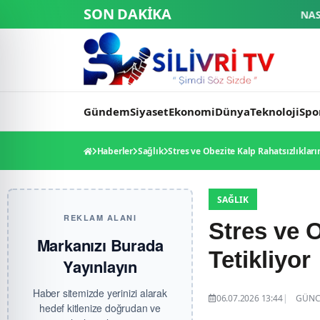
SON DAKİKA
NASA Ay Üssü projesinde tarihi eşik: 
Gündem
Siyaset
Ekonomi
Dünya
Teknoloji
Spo
Haberler
Sağlık
Stres ve Obezite Kalp Rahatsızlıkların
SAĞLIK
REKLAM ALANI
Stres ve O
Markanızı Burada
Tetikliyor
Yayınlayın
Haber sitemizde yerinizi alarak
06.07.2026 13:44
GÜNCE
hedef kitlenize doğrudan ve