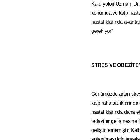
Kardiyoloji Uzmanı Dr.
konumda ve k
alp hast
hastalıklarında avanta
gerekiyor”
STRES VE OBEZİTE
Günümüzde artan stres
kalp rahatsızlıklarında
hastalıklarında daha et
tedaviler gelişmesine f
geliştirilememiştir. Ka
anlaşılması için fırsatl