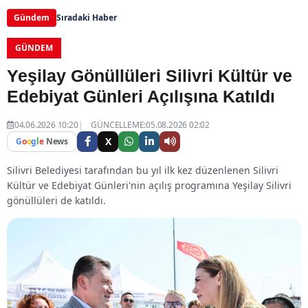
Gündem
Sıradaki Haber
GÜNDEM
Yeşilay Gönüllüleri Silivri Kültür ve
Edebiyat Günleri Açılışına Katıldı
04.06.2026 10:20
GÜNCELLEME:05.08.2026 02:02
X
G
o
o
g
l
e
News
Silivri Belediyesi tarafından bu yıl ilk kez düzenlenen Silivri
Kültür ve Edebiyat Günleri'nin açılış programına Yeşilay Silivri
gönüllüleri de katıldı.