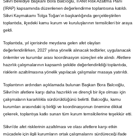
Silivri Belediye Başkanı Bora Balcıoğlu, İl Afet Risk Azaltma Planı
(İRAP) kapsamında düzenlenen değerlendirme toplantısına katıldı.
Silivri Kaymakamı Tolga Toğan’ın başkanlığında gerçekleştirilen
toplantıda, ilçedeki kamu kurum ve kuruluşlarının temsilcileri bir araya
geldi.
Toplantıda, yıl içerisinde meydana gelen afet olayları
değerlendirilirken, 2027 yılına yönelik alınacak tedbirler, uygulanacak
önlemler ve kurumlar arası koordinasyon süreçleri ele alındı. Afetlere
hazırlık çalışmalarının kapsamlı şekilde değerlendirildiği toplantıda,
risklerin azaltılmasına yönelik yapılacak çalışmalar masaya yatırıldı.
Toplantının ardından açıklamada bulunan Başkan Bora Balcıoğlu,
Silivri’nin afetlere karşı daha hazırlıklı ve dirençli bir ilçe olması için
çalışmaların kararlılıkla sürdürüldüğünü belirtti. Balcıoğlu, kamu
kurumları arasındaki iş birliği ve koordinasyonun önemine dikkat
çekerek, toplantıya katkı sunan tüm kurum temsilcilerine teşekkür etti.
Silivri’de afet risklerinin azaltılması ve olası afetlere karşı etkin
mücadele için ilgili kurumların ortak çalışmalarını sürdüreceği ifade