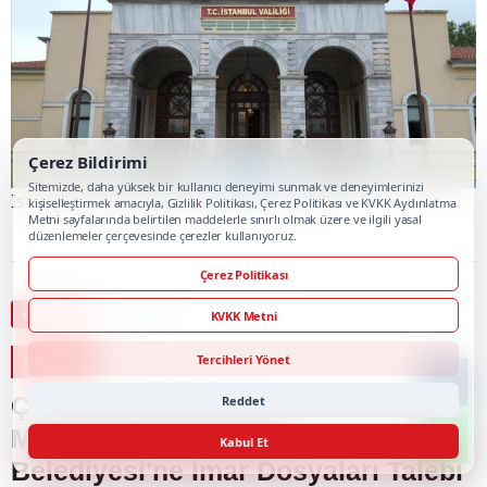
Çerez Bildirimi
Sitemizde, daha yüksek bir kullanıcı deneyimi sunmak ve deneyimlerinizi
İstanbul Valiliğinden dolandırıcılık uyarısı
kişiselleştirmek amacıyla, Gizlilik Politikası, Çerez Politikası ve KVKK Aydınlatma
Metni sayfalarında belirtilen maddelerle sınırlı olmak üzere ve ilgili yasal
düzenlemeler çerçevesinde çerezler kullanıyoruz.
Çerez Politikası
Gündem
Sıradaki Haber
KVKK Metni
Tercihleri Yönet
GÜNDEM
Çevre ve Şehircilik İl
Reddet
Müdürlüğü'nden Silivri
Kabul Et
Belediyesi'ne İmar Dosyaları Talebi