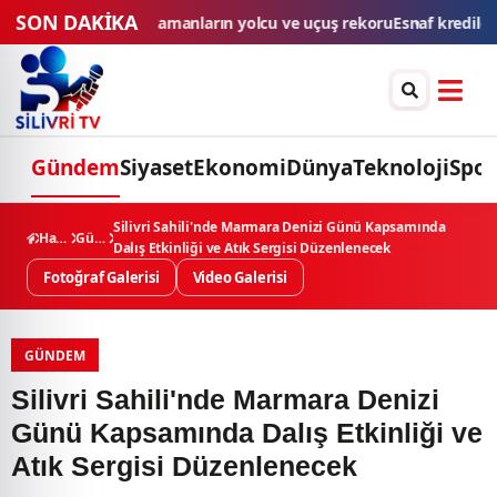
SON DAKİKA
rekoru
Esnaf kredilerinde limit ve vadeler yükseltildi
İstanbul'da bazı
Gündem
Siyaset
Ekonomi
Dünya
Teknoloji
Spor
Silivri Sahili'nde Marmara Denizi Günü Kapsamında
Haberler
Gündem
Dalış Etkinliği ve Atık Sergisi Düzenlenecek
Fotoğraf Galerisi
Video Galerisi
GÜNDEM
Silivri Sahili'nde Marmara Denizi
Günü Kapsamında Dalış Etkinliği ve
Atık Sergisi Düzenlenecek