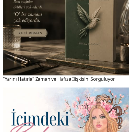
“Yarını Hatırla” Zaman ve Hafıza İlişkisini Sorguluyor