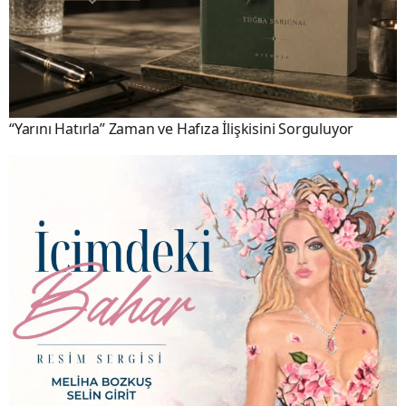
“Yarını Hatırla” Zaman ve Hafıza İlişkisini Sorguluyor