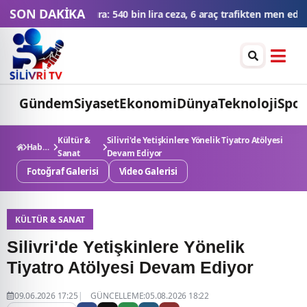
SON DAKİKA
 araç trafikten men edildi
THY'den tüm zamanların yolcu ve uçuş r
Gündem
Siyaset
Ekonomi
Dünya
Teknoloji
Spor
Kültür &
Silivri'de Yetişkinlere Yönelik Tiyatro Atölyesi
Haberler
Sanat
Devam Ediyor
Fotoğraf Galerisi
Video Galerisi
KÜLTÜR & SANAT
Silivri'de Yetişkinlere Yönelik
Tiyatro Atölyesi Devam Ediyor
09.06.2026 17:25
GÜNCELLEME:05.08.2026 18:22