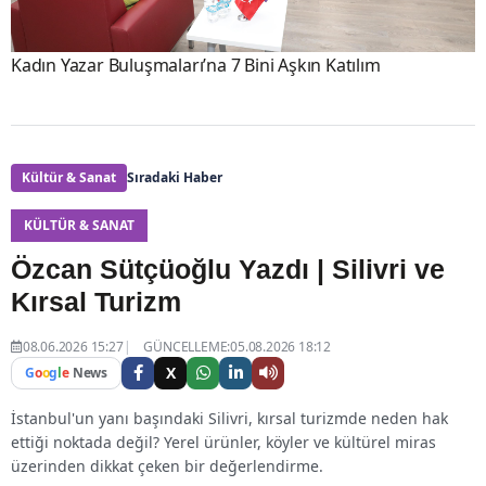
Kadın Yazar Buluşmaları’na 7 Bini Aşkın Katılım
Kültür & Sanat
Sıradaki Haber
KÜLTÜR & SANAT
Özcan Sütçüoğlu Yazdı | Silivri ve
Kırsal Turizm
08.06.2026 15:27
GÜNCELLEME:05.08.2026 18:12
X
G
o
o
g
l
e
News
İstanbul'un yanı başındaki Silivri, kırsal turizmde neden hak
ettiği noktada değil? Yerel ürünler, köyler ve kültürel miras
üzerinden dikkat çeken bir değerlendirme.