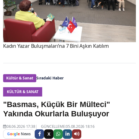
Kadın Yazar Buluşmaları’na 7 Bini Aşkın Katılım
Kültür & Sanat
Sıradaki Haber
KÜLTÜR & SANAT
"Basmas, Küçük Bir Mülteci"
Yakında Okurlarla Buluşuyor
08.06.2026 17:38
GÜNCELLEME:05.08.2026 18:16
X
G
o
o
g
l
e
News