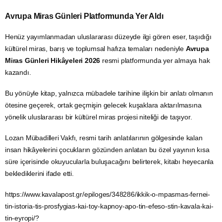
Avrupa Miras Günleri Platformunda Yer Aldı
Henüz yayımlanmadan uluslararası düzeyde ilgi gören eser, taşıdığı
kültürel miras, barış ve toplumsal hafıza temaları nedeniyle
Avrupa
Miras Günleri Hikâyeleri 2026
resmi platformunda yer almaya hak
kazandı.
Bu yönüyle kitap, yalnızca mübadele tarihine ilişkin bir anlatı olmanın
ötesine geçerek, ortak geçmişin gelecek kuşaklara aktarılmasına
yönelik uluslararası bir kültürel miras projesi niteliği de taşıyor.
Lozan Mübadilleri Vakfı, resmi tarih anlatılarının gölgesinde kalan
insan hikâyelerini çocukların gözünden anlatan bu özel yayının kısa
süre içerisinde okuyucularla buluşacağını belirterek, kitabı heyecanla
beklediklerini ifade etti.
https://www.kavalapost.gr/epiloges/348286/ikkik-o-mpasmas-fernei-
tin-istoria-tis-prosfygias-kai-toy-kapnoy-apo-tin-efeso-stin-kavala-kai-
tin-eyropi/?