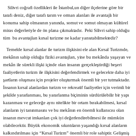
Silivri coğrafi
ö
zellikleri ile İstanbul,un diğer il
ç
elerine g
ö
re bir
tarafı deniz, diğer tarafı tarım ve orman alanları ile avantajlı bir
konuma sahip olmasının yanında, somut ve somut olmayan k
ü
lt
ü
rel
miras değerleriyle de
ö
n plana
ç
ıkmaktadır. Peki Silivri sahip olduğu
tüm bu avantajları kırsal turizme ne kadar yansıtabilmektedir?
Temelde kırsal alanlar ile turizm ilişkisini ele alan Kırsal Turizmde,
mekânın sahip olduğu fiziki avantajları, yine bu mekânda yaşayan ve
mekân ile sürekli ilişki içinde olan insanın gerçekleştirdiği beşeri
faaliyetlerin turizm ile ilişkisini değerlendirmek ve gelecekte daha iyi
şartların oluşması için projeler oluşturmak önemli bir yer tutmaktadır.
İnsanın kırsal alanlardan turizm ve rekreatif faaliyetler için verimli bir
şekilde yararlanması, bu yararlanma biçiminin sürdürülebilir bir yapı
kazanması ve geleceğe aynı nitelikte bir ortam bırakabilmesi, kırsal
alanların iyi tanınmasını ve bu mekânın en önemli kullanıcısı olan
insanın mevcut imkanları çok iyi değerlendirebilmesi ile mümkün
olabilecektir. Büyük ekonomik sıkıntıların yaşandığı kırsal alanların
kalkındırılması için “Kırsal Turizm” önemli bir role sahiptir. Gelişmiş