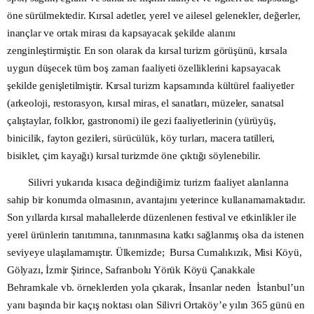
öne sürülmektedir. Kırsal adetler, yerel ve ailesel gelenekler, değerler,
inançlar ve ortak mirası da kapsayacak şekilde alanını
zenginleştirmiştir. En son olarak da kırsal turizm görüşünü, kırsala
uygun düşecek tüm boş zaman faaliyeti özelliklerini kapsayacak
şekilde genişletilmiştir. Kırsal turizm kapsamında kültürel faaliyetler
(arkeoloji, restorasyon, kırsal miras, el sanatları, müzeler, sanatsal
çalıştaylar, folklor, gastronomi) ile gezi faaliyetlerinin (yürüyüş,
binicilik, fayton gezileri, sürücülük, köy turları, macera tatilleri,
bisiklet, çim kayağı) kırsal turizmde öne çıktığı söylenebilir.
Silivri yukarıda kısaca değindiğimiz turizm faaliyet alanlarına
sahip bir konumda olmasının, avantajını yeterince kullanamamaktadır.
Son yıllarda kırsal mahallelerde düzenlenen festival ve etkinlikler ile
yerel ürünlerin tanıtımına, tanınmasına katkı sağlanmış olsa da istenen
seviyeye ulaşılamamıştır. Ülkemizde; Bursa Cumalıkızık, Misi Köyü,
Gölyazı, İzmir Şirince, Safranbolu Yörük Köyü Çanakkale
Behramkale vb. örneklerden yola çıkarak, İnsanlar neden İstanbul’un
yanı başında bir kaçış noktası olan Silivri Ortaköy’e yılın 365 günü en