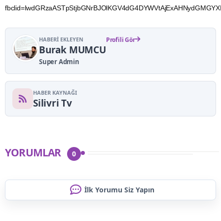
fbclid=IwdGRzaASTpStjbGNrBJOlKGV4dG4DYWVtAjExAHNydGMG
HABERI EKLEYEN
Profili Gör
Burak MUMCU
Super Admin
HABER KAYNAĞI
Silivri Tv
YORUMLAR
0
İlk Yorumu Siz Yapın