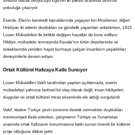
tohumu olarak okuyucuyu Ege'nin iki yakası arasında tarihi bir
yolculuğa çıkarıyor.
Eserde, Efes'in bereketli topraklarında yaşayan biri Müslüman, diğeri
Hristiyan iki ailenin dostlukları ve gündelik yaşamları anlatılırken, 1923
Lozan Mübadelesi ile birlikte değişen hayatlar da konu ediliyor.
Hikâye, mübadele sonrasında Kavala'nın tütün depolarında ve
sokaklarında yeniden hayat kurmaya çalışan insanların yaşadıkları
deneyimlerle devam ediyor.
Ortak Kültürel Hafızaya Katkı Sunuyor
Lozan Mübadilleri Vakfı tarafından yapılan açıklamada, eserin
mübadeleyi yalnızca tarihsel bir olay olarak değil; insan hikâyeleri,
duygular ve ortak kültürel miras ekseninde ele aldığı vurgulandı.
Vakıf, kitabın Türkçe çeviri sürecine destek vermekten duydukları
memnuniyeti ifade ederken, çalışmanın Türkiye ve Yunanistan
arasında ortak hafızanın korunmasına katkı sunan önemli bir kültürel
proje olduğuna dikkat çekti.