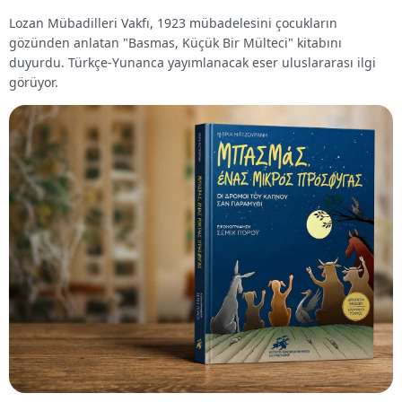
Lozan Mübadilleri Vakfı, 1923 mübadelesini çocukların
gözünden anlatan "Basmas, Küçük Bir Mülteci" kitabını
duyurdu. Türkçe-Yunanca yayımlanacak eser uluslararası ilgi
görüyor.