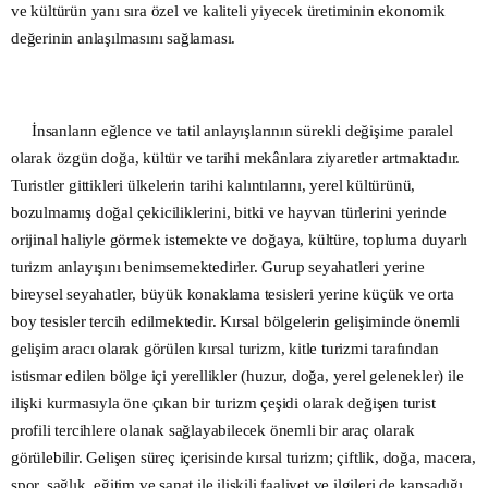
ve kültürün yanı sıra özel ve kaliteli yiyecek üretiminin ekonomik
değerinin anlaşılmasını sağlaması.
İnsanların eğlence ve tatil anlayışlarının sürekli değişime paralel
olarak özgün doğa, kültür ve tarihi mekânlara ziyaretler artmaktadır.
Turistler gittikleri ülkelerin tarihi kalıntılarını, yerel kültürünü,
bozulmamış doğal çekiciliklerini, bitki ve hayvan türlerini yerinde
orijinal haliyle görmek istemekte ve doğaya, kültüre, topluma duyarlı
turizm anlayışını benimsemektedirler. Gurup seyahatleri yerine
bireysel seyahatler, büyük konaklama tesisleri yerine küçük ve orta
boy tesisler tercih edilmektedir. Kırsal bölgelerin gelişiminde önemli
gelişim aracı olarak görülen kırsal turizm, kitle turizmi tarafından
istismar edilen bölge içi yerellikler (huzur, doğa, yerel gelenekler) ile
ilişki kurmasıyla öne çıkan bir turizm çeşidi olarak değişen turist
profili tercihlere olanak sağlayabilecek önemli bir araç olarak
görülebilir. Gelişen süreç içerisinde kırsal turizm; çiftlik, doğa, macera,
spor, sağlık, eğitim ve sanat ile ilişkili faaliyet ve ilgileri de kapsadığı