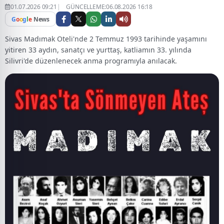
01.07.2026 09:21
GÜNCELLEME:06.08.2026 16:18
G
o
o
g
l
e
News
Sivas Madımak Oteli'nde 2 Temmuz 1993 tarihinde yaşamını
yitiren 33 aydın, sanatçı ve yurttaş, katliamın 33. yılında
Silivri'de düzenlenecek anma programıyla anılacak.