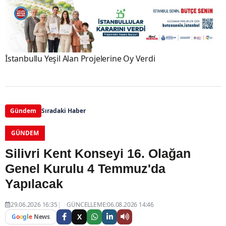
İstanbullu Yeşil Alan Projelerine Oy Verdi
Gündem
Sıradaki Haber
GÜNDEM
Silivri Kent Konseyi 16. Olağan
Genel Kurulu 4 Temmuz'da
Yapılacak
29.06.2026 16:35
GÜNCELLEME:06.08.2026 14:46
X
G
o
o
g
l
e
News