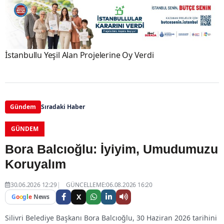
İstanbullu Yeşil Alan Projelerine Oy Verdi
Gündem
Sıradaki Haber
GÜNDEM
Bora Balcıoğlu: İyiyim, Umudumuzu
Koruyalım
30.06.2026 12:29
GÜNCELLEME:06.08.2026 16:20
X
G
o
o
g
l
e
News
Silivri Belediye Başkanı Bora Balcıoğlu, 30 Haziran 2026 tarihini