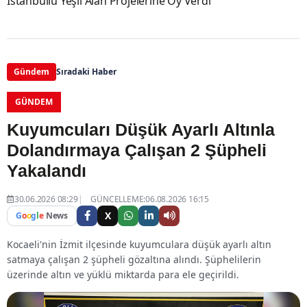
İstanbullu Yeşil Alan Projelerine Oy Verdi
Gündem
Sıradaki Haber
GÜNDEM
Kuyumcuları Düşük Ayarlı Altınla
Dolandırmaya Çalışan 2 Şüpheli
Yakalandı
30.06.2026 08:29
GÜNCELLEME:06.08.2026 16:15
X
G
o
o
g
l
e
News
Kocaeli'nin İzmit ilçesinde kuyumculara düşük ayarlı altın
satmaya çalışan 2 şüpheli gözaltına alındı. Şüphelilerin
üzerinde altın ve yüklü miktarda para ele geçirildi.