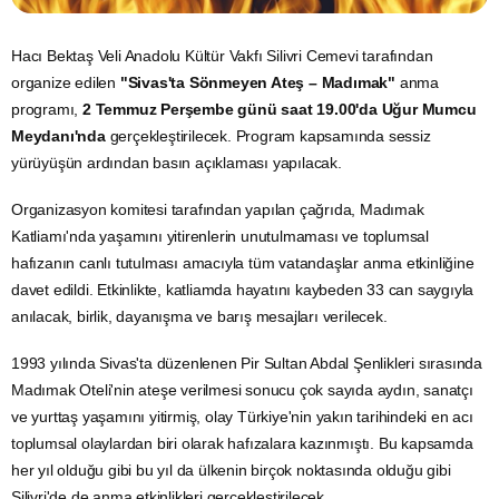
Hacı Bektaş Veli Anadolu Kültür Vakfı Silivri Cemevi tarafından
organize edilen
"Sivas'ta Sönmeyen Ateş – Madımak"
anma
programı,
2 Temmuz Perşembe günü saat 19.00'da Uğur Mumcu
Meydanı'nda
gerçekleştirilecek. Program kapsamında sessiz
yürüyüşün ardından basın açıklaması yapılacak.
Organizasyon komitesi tarafından yapılan çağrıda, Madımak
Katliamı'nda yaşamını yitirenlerin unutulmaması ve toplumsal
hafızanın canlı tutulması amacıyla tüm vatandaşlar anma etkinliğine
davet edildi. Etkinlikte, katliamda hayatını kaybeden 33 can saygıyla
anılacak, birlik, dayanışma ve barış mesajları verilecek.
1993 yılında Sivas'ta düzenlenen Pir Sultan Abdal Şenlikleri sırasında
Madımak Oteli'nin ateşe verilmesi sonucu çok sayıda aydın, sanatçı
ve yurttaş yaşamını yitirmiş, olay Türkiye'nin yakın tarihindeki en acı
toplumsal olaylardan biri olarak hafızalara kazınmıştı. Bu kapsamda
her yıl olduğu gibi bu yıl da ülkenin birçok noktasında olduğu gibi
Silivri'de de anma etkinlikleri gerçekleştirilecek.