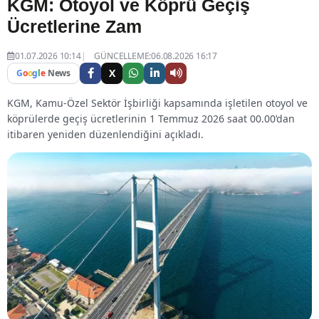
KGM: Otoyol ve Köprü Geçiş
Ücretlerine Zam
01.07.2026 10:14
GÜNCELLEME:06.08.2026 16:17
X
G
o
o
g
l
e
News
KGM, Kamu-Özel Sektör İşbirliği kapsamında işletilen otoyol ve
köprülerde geçiş ücretlerinin 1 Temmuz 2026 saat 00.00’dan
itibaren yeniden düzenlendiğini açıkladı.