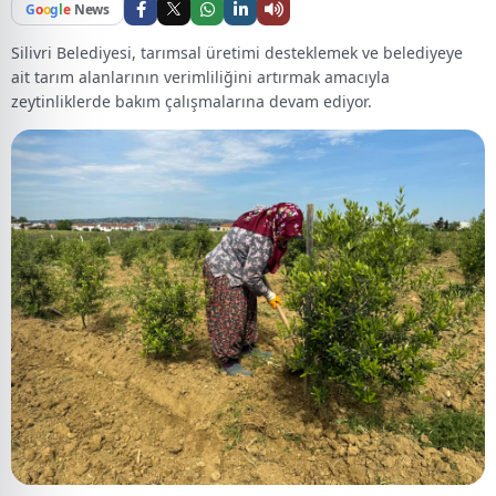
G
o
o
g
l
e
News
Silivri Belediyesi, tarımsal üretimi desteklemek ve belediyeye
ait tarım alanlarının verimliliğini artırmak amacıyla
zeytinliklerde bakım çalışmalarına devam ediyor.