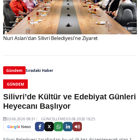
Nuri Aslan'dan Silivri Belediyesi'ne Ziyaret
Gündem
Sıradaki Haber
GÜNDEM
Silivri’de Kültür ve Edebiyat Günleri
Heyecanı Başlıyor
03.06.2026 09:31
GÜNCELLEME:03.08.2026 18:25
X
G
o
o
g
l
e
News
Silivri Belediyesi tarafından bu yıl ilk kez düzenlenecek olan 1.