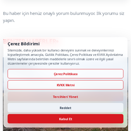
Bu haber için henüz onaylı yorum bulunmuyor. İlk yorumu siz
yapın.
BENZER HABERLER
Çerez Bildirimi
Sitemizde, daha yüksek bir kullanıcı deneyimi sunmak ve deneyimlerinizi
kişiselleştirmek amacıyla, Gizlilik Politikası, Çerez Politikası ve KVKK Aydınlatma
Metni sayfalarında belirtilen maddelerle sınırlı olmak üzere ve ilgili yasal
düzenlemeler çerçevesinde çerezler kullanıyoruz.
Çerez Politikası
KVKK Metni
Tercihleri Yönet
Reddet
Kabul Et