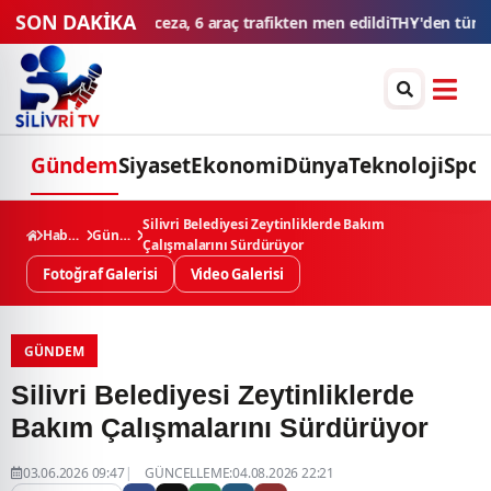
SON DAKİKA
n tüm zamanların yolcu ve uçuş rekoru
Esnaf kredilerinde limit ve 
Gündem
Siyaset
Ekonomi
Dünya
Teknoloji
Spor
Silivri Belediyesi Zeytinliklerde Bakım
Haberler
Gündem
Çalışmalarını Sürdürüyor
Fotoğraf Galerisi
Video Galerisi
GÜNDEM
Silivri Belediyesi Zeytinliklerde
Bakım Çalışmalarını Sürdürüyor
03.06.2026 09:47
GÜNCELLEME:04.08.2026 22:21