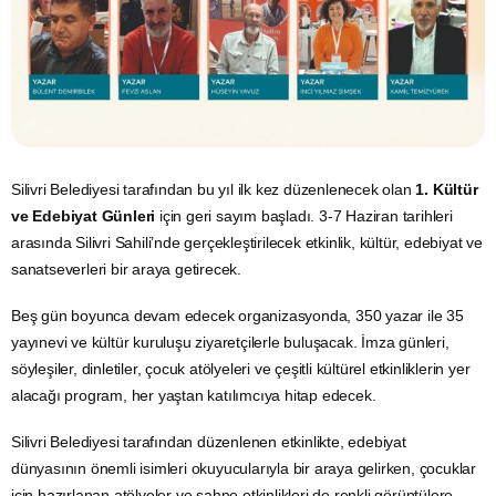
Silivri Belediyesi tarafından bu yıl ilk kez düzenlenecek olan
1. Kültür
ve Edebiyat Günleri
için geri sayım başladı. 3-7 Haziran tarihleri
arasında Silivri Sahili’nde gerçekleştirilecek etkinlik, kültür, edebiyat ve
sanatseverleri bir araya getirecek.
Beş gün boyunca devam edecek organizasyonda, 350 yazar ile 35
yayınevi ve kültür kuruluşu ziyaretçilerle buluşacak. İmza günleri,
söyleşiler, dinletiler, çocuk atölyeleri ve çeşitli kültürel etkinliklerin yer
alacağı program, her yaştan katılımcıya hitap edecek.
Silivri Belediyesi tarafından düzenlenen etkinlikte, edebiyat
dünyasının önemli isimleri okuyucularıyla bir araya gelirken, çocuklar
için hazırlanan atölyeler ve sahne etkinlikleri de renkli görüntülere