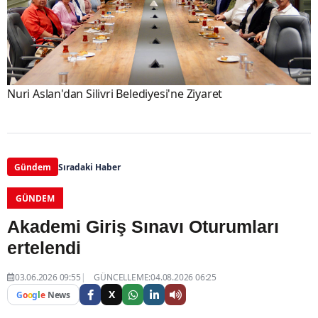
Nuri Aslan'dan Silivri Belediyesi'ne Ziyaret
Gündem
Sıradaki Haber
GÜNDEM
Akademi Giriş Sınavı Oturumları
ertelendi
03.06.2026 09:55
GÜNCELLEME:04.08.2026 06:25
X
G
o
o
g
l
e
News