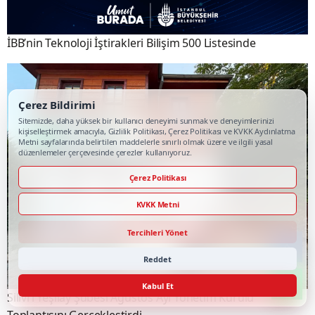
İBB’nin Teknoloji İştirakleri Bilişim 500 Listesinde
Çerez Bildirimi
Sitemizde, daha yüksek bir kullanıcı deneyimi sunmak ve deneyimlerinizi
kişiselleştirmek amacıyla, Gizlilik Politikası, Çerez Politikası ve KVKK Aydınlatma
Metni sayfalarında belirtilen maddelerle sınırlı olmak üzere ve ilgili yasal
düzenlemeler çerçevesinde çerezler kullanıyoruz.
Çerez Politikası
KVKK Metni
Tercihleri Yönet
Reddet
Kabul Et
Silivri Yeşilay Şubesi Ağustos Ayı Yönetim Kurulu
Toplantısını Gerçekleştirdi