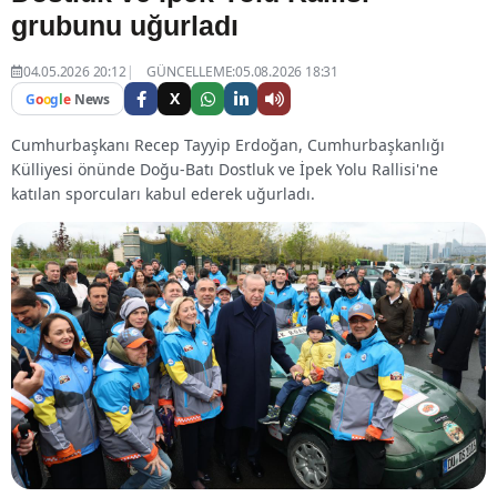
grubunu uğurladı
04.05.2026 20:12
GÜNCELLEME:05.08.2026 18:31
X
G
o
o
g
l
e
News
Cumhurbaşkanı Recep Tayyip Erdoğan, Cumhurbaşkanlığı
Külliyesi önünde Doğu-Batı Dostluk ve İpek Yolu Rallisi'ne
katılan sporcuları kabul ederek uğurladı.