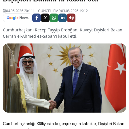
04.05.2026 20:11
GÜNCELLEME:03.08.2026 19:12
X
G
o
o
g
l
e
News
Cumhurbaşkanı Recep Tayyip Erdoğan, Kuveyt Dışişleri Bakanı
Cerrah el-Ahmed es-Sabah'ı kabul etti.
Cumhurbaşkanlığı
Külliyesi'nde gerçekleşen kabulde, Dışişleri Bakanı