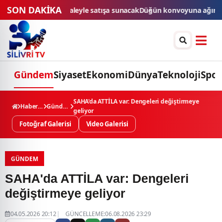
SON DAKİKA
unacak
Düğün konvoyuna ağır fatura: 540 bin lira ceza, 6 araç trafikt
Gündem
Siyaset
Ekonomi
Dünya
Teknoloji
Spor
SAHA'da ATTİLA var: Dengeleri değiştirmeye
Haberler
Gündem
geliyor
Fotoğraf Galerisi
Video Galerisi
GÜNDEM
SAHA'da ATTİLA var: Dengeleri
değiştirmeye geliyor
04.05.2026 20:12
GÜNCELLEME:06.08.2026 23:29