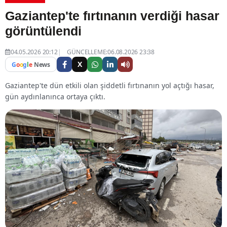
Gaziantep'te fırtınanın verdiği hasar
görüntülendi
04.05.2026 20:12
GÜNCELLEME:06.08.2026 23:38
X
G
o
o
g
l
e
News
Gaziantep'te dün etkili olan şiddetli fırtınanın yol açtığı hasar,
gün aydınlanınca ortaya çıktı.