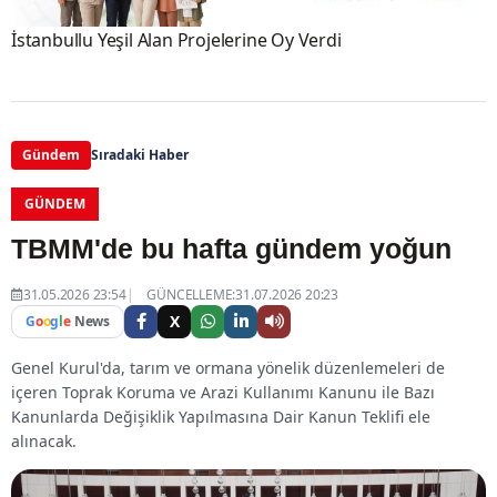
İstanbullu Yeşil Alan Projelerine Oy Verdi
Gündem
Sıradaki Haber
GÜNDEM
TBMM'de bu hafta gündem yoğun
31.05.2026 23:54
GÜNCELLEME:31.07.2026 20:23
X
G
o
o
g
l
e
News
Genel Kurul'da, tarım ve ormana yönelik düzenlemeleri de
içeren Toprak Koruma ve Arazi Kullanımı Kanunu ile Bazı
Kanunlarda Değişiklik Yapılmasına Dair Kanun Teklifi ele
alınacak.