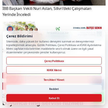
Çerez Bildirimi
Sitemizde, daha yüksek bir kullanıcı deneyimi sunmak ve deneyimlerinizi
kişiselleştirmek amacıyla, Gizlilik Politikası, Çerez Politikası ve KVKK Aydınlatma
Metni sayfalarında belirtilen maddelerle sınırlı olmak üzere ve ilgili yasal
düzenlemeler çerçevesinde çerezler kullanıyoruz.
Çerez Politikası
KVKK Metni
Tercihleri Yönet
Reddet
Kabul Et
Selimpaşa’nın Coğrafi Lezzetleri Tezgâhlarda: Topatan