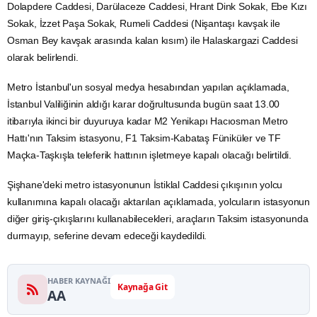
Dolapdere Caddesi, Darülaceze Caddesi,
Hrant Dink
Sokak, Ebe Kızı
Sokak, İzzet Paşa Sokak, Rumeli Caddesi (Nişantaşı kavşak ile
Osman Bey kavşak arasında kalan kısım) ile Halaskargazi Caddesi
olarak belirlendi.
Metro
İstanbul'un sosyal
medya
hesabından yapılan açıklamada,
İstanbul
Valiliğinin aldığı karar doğrultusunda bugün saat 13.00
itibarıyla ikinci bir duyuruya kadar M2 Yenikapı Hacıosman Metro
Hattı'nın Taksim istasyonu, F1 Taksim-Kabataş Füniküler ve TF
Maçka-Taşkışla teleferik hattının işletmeye kapalı olacağı belirtildi.
Şişhane'deki metro istasyonunun İstiklal Caddesi çıkışının yolcu
kullanımına kapalı olacağı aktarılan açıklamada, yolcuların istasyonun
diğer giriş-çıkışlarını kullanabilecekleri, araçların Taksim istasyonunda
durmayıp, seferine devam edeceği kaydedildi.
HABER KAYNAĞI
Kaynağa Git
AA