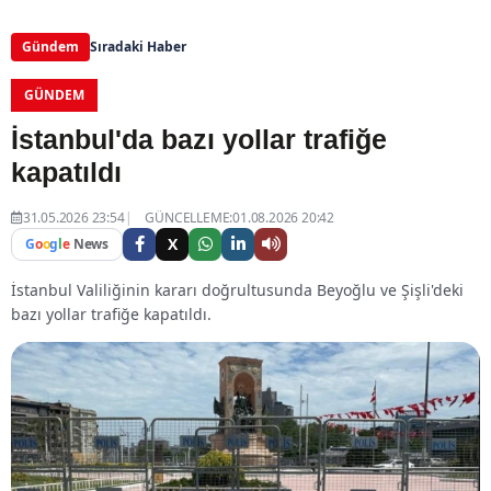
Gündem
Sıradaki Haber
GÜNDEM
İstanbul'da bazı yollar trafiğe
kapatıldı
31.05.2026 23:54
GÜNCELLEME:01.08.2026 20:42
X
G
o
o
g
l
e
News
İstanbul Valiliğinin kararı doğrultusunda Beyoğlu ve Şişli'deki
bazı yollar trafiğe kapatıldı.