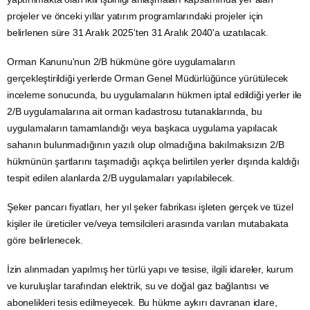
projeler ve önceki yıllar
yatırım
programlarındaki projeler için
belirlenen süre 31 Aralık 2025'ten 31 Aralık 2040'a uzatılacak.
Orman Kanunu'nun 2/B hükmüne göre uygulamaların
gerçekleştirildiği yerlerde Orman Genel Müdürlüğünce yürütülecek
inceleme sonucunda, bu uygulamaların hükmen iptal edildiği yerler ile
2/B uygulamalarına ait orman kadastrosu tutanaklarında, bu
uygulamaların tamamlandığı veya başkaca uygulama yapılacak
sahanın bulunmadığının yazılı olup olmadığına bakılmaksızın 2/B
hükmünün şartlarını taşımadığı açıkça belirtilen yerler dışında kaldığı
tespit edilen alanlarda 2/B uygulamaları yapılabilecek.
Şeker pancarı fiyatları, her yıl şeker fabrikası işleten gerçek ve tüzel
kişiler ile üreticiler ve/veya temsilcileri arasında varılan mutabakata
göre belirlenecek.
İzin alınmadan yapılmış her türlü yapı ve tesise, ilgili idareler, kurum
ve kuruluşlar tarafından elektrik, su ve
doğal gaz
bağlantısı ve
abonelikleri tesis edilmeyecek. Bu hükme aykırı davranan idare,