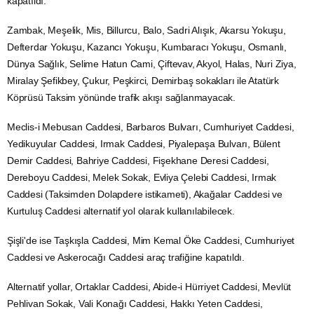
kapatıldı.
Zambak, Meşelik, Mis, Billurcu, Balo, Sadri Alışık, Akarsu Yokuşu,
Defterdar Yokuşu, Kazancı Yokuşu, Kumbaracı Yokuşu, Osmanlı,
Dünya Sağlık, Selime Hatun Cami, Çiftevav, Akyol, Halas, Nuri Ziya,
Miralay Şefikbey, Çukur, Peşkirci, Demirbaş sokakları ile Atatürk
Köprüsü Taksim yönünde trafik akışı sağlanmayacak.
Meclis-i Mebusan Caddesi, Barbaros Bulvarı, Cumhuriyet Caddesi,
Yedikuyular Caddesi, Irmak Caddesi, Piyalepaşa Bulvarı, Bülent
Demir Caddesi, Bahriye Caddesi, Fişekhane Deresi Caddesi,
Dereboyu Caddesi, Melek Sokak, Evliya Çelebi Caddesi, Irmak
Caddesi (Taksimden Dolapdere istikameti), Akağalar Caddesi ve
Kurtuluş Caddesi alternatif yol olarak kullanılabilecek.
Şişli'de ise Taşkışla Caddesi, Mim Kemal Öke Caddesi, Cumhuriyet
Caddesi ve Askerocağı Caddesi araç trafiğine kapatıldı.
Alternatif yollar, Ortaklar Caddesi, Abide-i Hürriyet Caddesi, Mevlüt
Pehlivan Sokak, Vali Konağı Caddesi, Hakkı Yeten Caddesi,