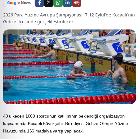
G
o
o
g
l
e
News
2026 Para Yüzme Avrupa Şampiyonası, 7-12 Eylül'de Kocaeli'nin
Gebze ilçesinde gerçekleştirilecek.
40 ülkeden 1000 sporcunun katılımının beklendiği organizasyon
kapsamında
Kocaeli
Büyükşehir Belediyesi Gebze Olimpik Yüzme
Havuzu'nda 166 madalya yarışı yapılacak.