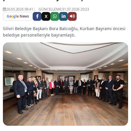
26.05.2026 09:41
GÜNCELLEME:31.07.2026 20:23
X
G
o
o
g
l
e
News
Silivri Belediye Başkanı Bora Balcıoğlu, Kurban Bayramı öncesi
belediye personelleriyle bayramlaştı.