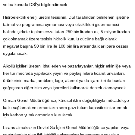
ve bu konuda DSİ'yi bilgilendirecek.
Hidroelektrik
enerji
üretim tesisinin, DSİ tarafından belirlenen işletme
talimat ve programına uymaması veya eksiklikleri gidermemesi
halinde şirkete toplam ceza tutarı 250 bin liradan az, 5 milyon liradan
çok olmamak üzere tesisin hidrolik kurulu gücüne bağlı olarak
megavat başına 50 bin lira ile 100 bin lira arasında idari para cezası
uygulanacak.
Alkollü içkileri üreten, ithal eden ve pazarlayanlar, hiçbir etkinliğe veya
her tür mecrada yapılacak yayın ve paylaşımlara
ticaret
unvanları,
ürünlerinin marka, amblem, logo, alamet ya da işaretleri ile bunları
çağrıştıran diğer isim veya işaretleri kullanarak destek olamayacak.
Orman
Genel Müdürlüğünce, küresel iklim değişikliğiyle mücadeleye
katkı sağlamak ve ormanların
sera gazı
tutum kapasitesini artırmak
için karbon yutak ormanları kurulacak.
Lisans almaksızın Devlet Su İşleri Genel Müdürlüğünce yapılan veya
yaptırılmakta olan ikili işbirliği anlaşmaları kapsamında yer alan