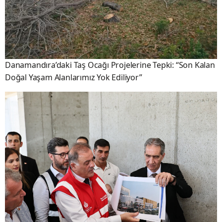
YORUMLAR
0
İlk Yorumu Siz Yapın
Bu haber için henüz onaylı yorum bulunmuyor. İlk yorumu siz
yapın.
BENZER HABERLER