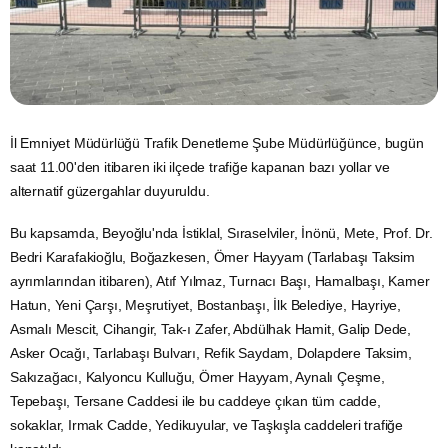
İl Emniyet Müdürlüğü
Trafik
Denetleme Şube Müdürlüğünce, bugün
saat 11.00'den itibaren iki ilçede trafiğe kapanan bazı yollar ve
alternatif güzergahlar duyuruldu.
Bu kapsamda, Beyoğlu'nda İstiklal, Sıraselviler, İnönü, Mete, Prof. Dr.
Bedri Karafakioğlu, Boğazkesen, Ömer Hayyam (Tarlabaşı Taksim
ayrımlarından itibaren), Atıf Yılmaz, Turnacı Başı, Hamalbaşı, Kamer
Hatun, Yeni Çarşı, Meşrutiyet, Bostanbaşı, İlk Belediye, Hayriye,
Asmalı Mescit, Cihangir, Tak-ı Zafer, Abdülhak Hamit, Galip Dede,
Asker Ocağı, Tarlabaşı Bulvarı, Refik Saydam, Dolapdere Taksim,
Sakızağacı, Kalyoncu Kulluğu, Ömer Hayyam, Aynalı Çeşme,
Tepebaşı,
Tersane
Caddesi ile bu caddeye çıkan tüm cadde,
sokaklar, Irmak Cadde, Yedikuyular, ve Taşkışla caddeleri trafiğe