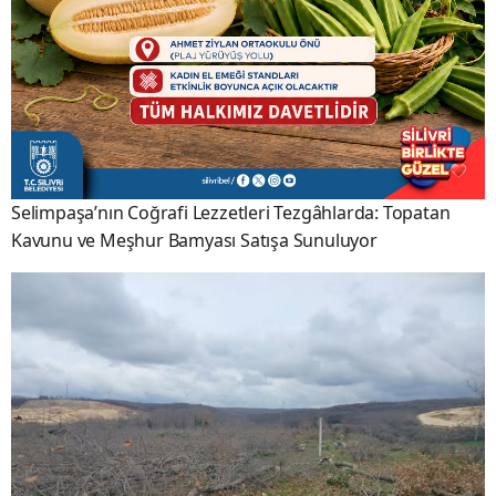
HABERI EKLEYEN
Profili Gör
Faysal BULUT
Editor
HABER KAYNAĞI
Silivri TV Haber