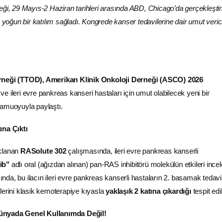
eği, 29 Mayıs-2 Haziran tarihleri arasında ABD, Chicago’da gerçekleştir
ğun bir katılım sağladı. Kongrede kanser tedavilerine dair umut veric
rneği (TTOD), Amerikan Klinik Onkoloji Derneği (ASCO) 2026
ve ileri evre pankreas kanseri hastaları için umut olabilecek yeni bir
kamuoyuyla paylaştı.
ına Çıktı
ıklanan
RASolute 302
çalışmasında, ileri evre pankreas kanserli
ib"
adlı oral (ağızdan alınan) pan-RAS inhibitörü molekülün etkileri incel
da, bu ilacın ileri evre pankreas kanserli hastaların 2. basamak tedavi
lerini klasik kemoterapiye kıyasla
yaklaşık 2 katına çıkardığı
tespit edil
ünyada Genel Kullanımda Değil!