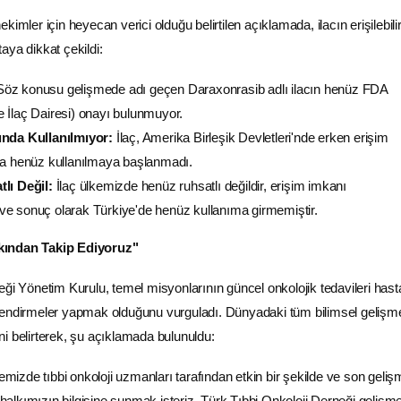
imler için heyecan verici olduğu belirtilen açıklamada, ilacın erişilebilirl
aya dikkat çekildi:
öz konusu gelişmede adı geçen Daraxonrasib adlı ilacın henüz FDA
 İlaç Dairesi) onayı bulunmuyor.
ında Kullanılmıyor:
İlaç, Amerika Birleşik Devletleri'nde erken erişim
da henüz kullanılmaya başlanmadı.
lı Değil:
İlaç ülkemizde henüz ruhsatlı değildir, erişim imkanı
e sonuç olarak Türkiye'de henüz kullanıma girmemiştir.
kından Takip Ediyoruz"
eği Yönetim Kurulu, temel misyonlarının güncel onkolojik tedavileri hast
lendirmeler yapmak olduğunu vurguladı. Dünyadaki tüm bilimsel gelişme
rini belirterek, şu açıklamada bulunuldu:
kemizde tıbbi onkoloji uzmanları tarafından etkin bir şekilde ve son geliş
ı halkımızın bilgisine sunmak isteriz. Türk Tıbbi Onkoloji Derneği gelişme