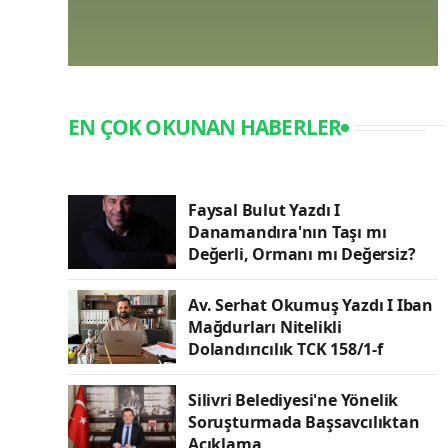
EN ÇOK OKUNAN HABERLER
Faysal Bulut Yazdı I
Danamandıra'nın Taşı mı
Değerli, Ormanı mı Değersiz?
Av. Serhat Okumuş Yazdı I Iban
Mağdurları Nitelikli
Dolandırıcılık TCK 158/1-f
Silivri Belediyesi'ne Yönelik
Soruşturmada Başsavcılıktan
Açıklama