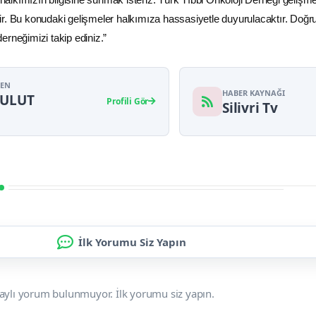
r. Bu konudaki gelişmeler halkımıza hassasiyetle duyurulacaktır. Doğr
 derneğimizi takip ediniz.”
YEN
HABER KAYNAĞI
BULUT
Profili Gör
Silivri Tv
İlk Yorumu Siz Yapın
aylı yorum bulunmuyor. İlk yorumu siz yapın.