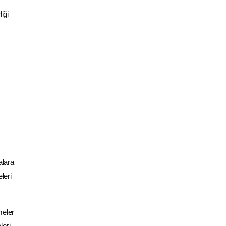
iği
alara
leri
meler
leri