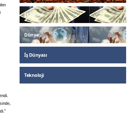
ilen
i
Ekonomi
Dünya
İş Dünyası
Teknoloji
endi.
sinde,
di.”