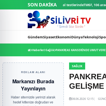
SON DAKİKA
k: 4 ticari araç final testlerinde
TMSF, 106 aracı ihaleyle satışa sun
Gündem
Siyaset
Ekonomi
Dünya
Teknoloji
Spo
Haberler
Sağlık
PANKREAS KANSERİNDE UMUT VERE
SAĞLIK
REKLAM ALANI
PANKREA
Markanızı Burada
GELİŞME
Yayınlayın
Haber sitemizde yerinizi alarak
08.06.2026 12:15
GÜNCE
hedef kitlenize doğrudan ve