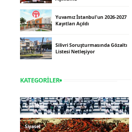
Yuvamız İstanbul'un 2026-2027
Kayıtları Açıldı
Silivri Soruşturmasında Gözaltı
Listesi Netleşiyor
KATEGORILER
Gündem
Siyaset