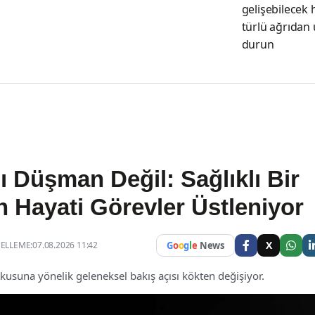
gelişebilecek 
türlü ağrıdan
durun
ı Düşman Değil: Sağlıklı Bir
n Hayati Görevler Üstleniyor
X
LLEME:07.08.2026 11:42
G
o
o
g
l
e
News
usuna yönelik geleneksel bakış açısı kökten değişiyor.