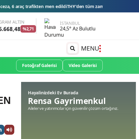
n men edildi
THY'den tüm zamanların yolcu ve uçuş rekoru
Esnaf kre
GRAM ALTIN
İSTANBUL
24,5° Az Bulutlu
6.668,48
%2,71
MENU
Fotoğraf Galerisi
Video Galerisi
Hayalinizdeki Ev Burada
EN
Rensa Gayrimenkul
Aileler ve yatırımcılar için güvenilir çözüm ortağınız.