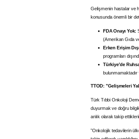
Gelişmenin hastalar ve hek
konusunda önemli bir det
FDA Onayı Yok:
S
(Amerikan Gıda ve
Erken Erişim Dış
programları dışın
Türkiye'de Ruhsat
bulunmamaktadır v
TTOD: "Gelişmeleri Ya
Türk Tıbbi Onkoloji Dern
duyurmak ve doğru bilgi
anlık olarak takip ettikle
"Onkolojik tedavilerin ül
takip edilerek yapıldığın