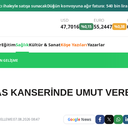
acak
Düğün konvoyuna ağır fatura: 540 bin lira ceza, 6 araç trafikte
USD
EURO
47,7016
55,2447
%0,15
%0,38
r
Eğitim
Sağlık
Kültür & Sanat
Köşe Yazıları
Yazarlar
N GELİŞME
S KANSERİNDE UMUT VER
LLEME:07.08.2026 08:47
G
o
o
g
l
e
News