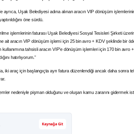
de ayrıca, Uşak Belediyesi adına alınan aracın VIP dönüşüm işlemlerini
yaptırıldığını öne sürdü.
rilme işlemlerinin faturası Uşak Belediyesi Sosyal Tesisleri Şirketi üzer
e ait aracın VIP dönüşüm işlemi için 25 bin avro +
KDV
şeklinde bir ö
in kullanımına tahsisli aracın VIP’e dönüşüm işlemleri için 170 bin avro
ığını hatırlıyorum."
da, iki araç için başlangıçta ayrı fatura düzenlendiği ancak daha sonra te
var.
emler nedeniyle pişman olduğunu ve oluşan kamu zararını gidermek ist
Kaynağa Git
r