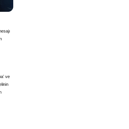
mesajı
n
ma' ve
linin
n