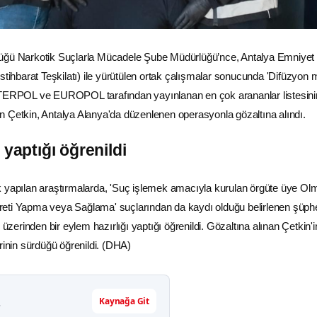
lüğü
Narkotik
Suçlarla Mücadele Şube Müdürlüğü’nce,
Antalya
Emniyet
İstihbarat
Teşkilatı) ile yürütülen ortak çalışmalar sonucunda 'Difüzyon 
TERPOL
ve EUROPOL tarafından yayınlanan en çok arananlar listesini
 Çetkin, Antalya Alanya'da düzenlenen operasyonla gözaltına alındı.
 yaptığı öğrenildi
k yapılan araştırmalarda, 'Suç işlemek amacıyla kurulan örgüte üye Ol
eti Yapma veya Sağlama' suçlarından da kaydı olduğu belirlenen şüphe
erinden bir eylem hazırlığı yaptığı öğrenildi. Gözaltına alınan Çetkin'i
rinin sürdüğü öğrenildi. (DHA)
Kaynağa Git
r