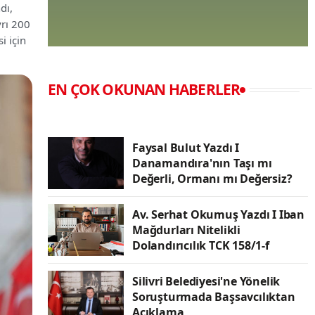
dı,
yrı 200
i için
EN ÇOK OKUNAN HABERLER
Faysal Bulut Yazdı I
Danamandıra'nın Taşı mı
Değerli, Ormanı mı Değersiz?
Av. Serhat Okumuş Yazdı I Iban
Mağdurları Nitelikli
Dolandırıcılık TCK 158/1-f
Silivri Belediyesi'ne Yönelik
Soruşturmada Başsavcılıktan
Açıklama