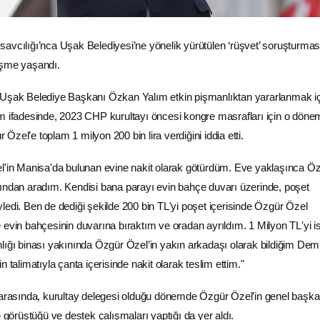
avcılığı’nca
Uşak
Belediyesi’ne yönelik yürütülen ‘rüşvet’ soruşturmas
işme yaşandı.
 Uşak Belediye Başkanı Özkan Yalım etkin pişmanlıktan yararlanmak i
ım ifadesinde, 2023
CHP
kurultayı öncesi kongre masrafları için o dö
zel’e toplam 1 milyon 200 bin lira verdiğini iddia etti.
el'in Manisa'da bulunan evine nakit olarak götürdüm. Eve yaklaşınca Ö
ından aradım. Kendisi bana parayı evin bahçe duvarı üzerinde, poşet
ledi. Ben de dediği şekilde 200 bin TL'yi poşet içerisinde
Özgür Özel
 evin bahçesinin duvarına bıraktım ve oradan ayrıldım. 1 Milyon TL'yi i
lığı binası yakınında Özgür Özel’in yakın arkadaşı olarak bildiğim Dem
 talimatıyla çanta içerisinde nakit olarak teslim ettim."
ı arasında, kurultay delegesi olduğu dönemde Özgür Özel’in genel başk
e görüştüğü ve destek çalışmaları yaptığı da yer aldı.