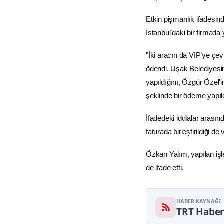
Etkin pişmanlık ifadesin
İstanbul’daki bir firmada 
"İki aracın da VIP’ye çev
ödendi. Uşak Belediyesin
yapıldığını, Özgür Özel'
şeklinde bir ödeme yapıld
İfadedeki iddialar arasın
faturada birleştirildiği de 
Özkan Yalım, yapılan işl
de ifade etti.
HABER KAYNAĞI
TRT Habe