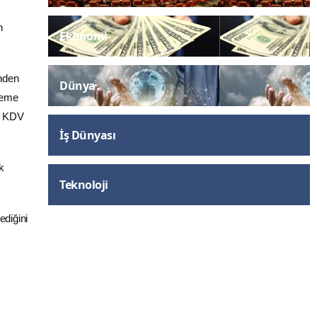
n
Ekonomi
inden
Dünya
deme
 + KDV
İş Dünyası
k
Teknoloji
ediğini