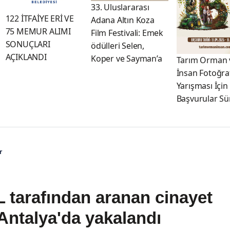
33. Uluslararası
122 İTFAİYE ERİ VE
Adana Altın Koza
75 MEMUR ALIMI
Film Festivali: Emek
SONUÇLARI
ödülleri Selen,
AÇIKLANDI
Koper ve Sayman’a
Tarım Orman 
İnsan Fotoğra
Yarışması İçin
Başvurular Sü
r
tarafından aranan cinayet
 Antalya'da yakalandı