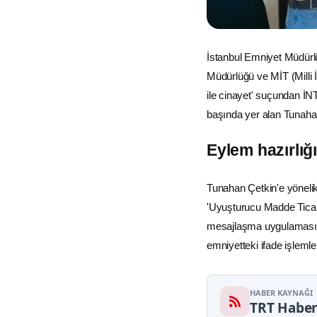
İstanbul
Emniyet Müdür
Müdürlüğü ve
MİT
(Milli
ile cinayet' suçundan
İN
başında yer alan Tunahan
Eylem hazırlığı
Tunahan Çetkin'e yöneli
'Uyuşturucu Madde Ticar
mesajlaşma uygulaması üz
emniyetteki ifade işlemle
HABER KAYNAĞI
TRT Habe