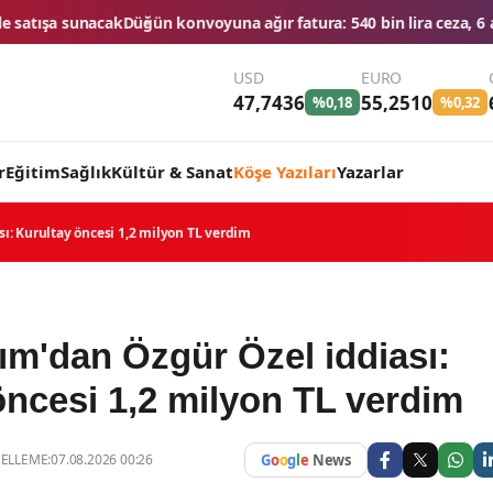
onvoyuna ağır fatura: 540 bin lira ceza, 6 araç trafikten men edildi
USD
EURO
47,7436
55,2510
%0,18
%0,32
r
Eğitim
Sağlık
Kültür & Sanat
Köşe Yazıları
Yazarlar
ı: Kurultay öncesi 1,2 milyon TL verdim
ım'dan Özgür Özel iddiası:
öncesi 1,2 milyon TL verdim
LLEME:07.08.2026 00:26
G
o
o
g
l
e
News