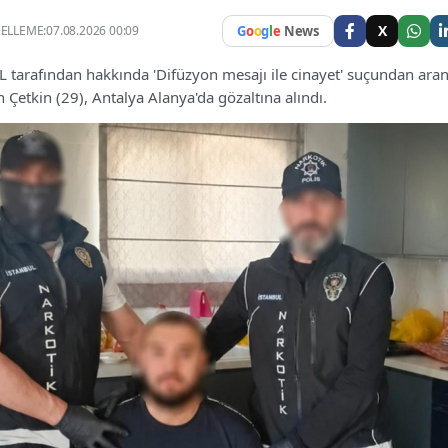
X
LLEME:07.08.2026 00:09
G
o
o
g
l
e
News
arafından hakkında 'Difüzyon mesajı ile cinayet' suçundan ar
Çetkin (29), Antalya Alanya'da gözaltına alındı.