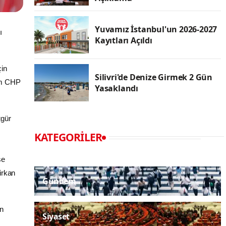
Yuvamız İstanbul'un 2026-2027
ı
Kayıtları Açıldı
çin
Silivri'de Denize Girmek 2 Gün
nem CHP
Yasaklandı
zgür
KATEGORILER
se
irkan
Gündem
an
Siyaset