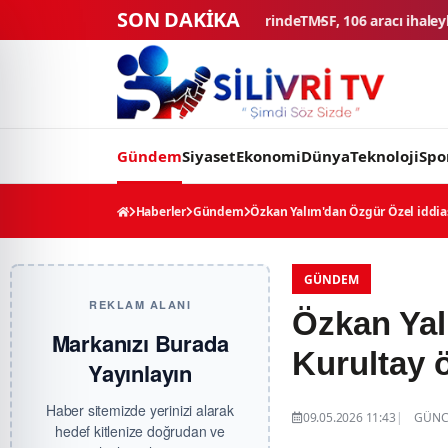
SON DAKİKA
araç final testlerinde
TMSF, 106 aracı ihaleyle satışa sunacak
Düğün k
Gündem
Siyaset
Ekonomi
Dünya
Teknoloji
Spo
Haberler
Gündem
Özkan Yalım'dan Özgür Özel iddias
GÜNDEM
REKLAM ALANI
Özkan Yal
Markanızı Burada
Kurultay 
Yayınlayın
Haber sitemizde yerinizi alarak
09.05.2026 11:43
GÜNCE
hedef kitlenize doğrudan ve