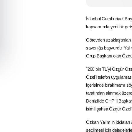
İstanbul
Cumhuriyet Başs
kapsamında yeni bir gel
Görevden uzaklaştırılan
savcılığa başvurdu. Yal
Grup Başkanı olan Özgür Ö
"200 bin TL'yi Özgür Öz
Özel'i telefon uygulamas
içerisinde bırakmamı söy
tarafından alınmak üzere
Denizli'de CHP İl Başkan
isimli şahsa Özgür Özel'in
Özkan Yalım’ın iddialar
seçilmesi için delegelerl