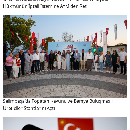
Hükmünün İptali İstemine AYM'den Ret
Selimpaşa’da Topatan Kavunu ve Bamya Buluşması:
Üreticiler Stantlarını Açtı