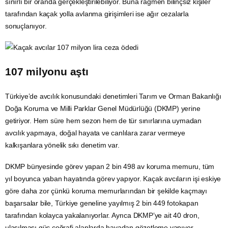
sınırlı bir oranda gerçekleştirilebiliyor. Buna rağmen bilinçsiz kişiler
tarafından kaçak yolla avlanma girişimleri ise ağır cezalarla
sonuçlanıyor.
107 milyonu aştı
Türkiye’de avcılık konusundaki denetimleri Tarım ve
Orman
Bakanlığı
Doğa Koruma ve
Milli Parklar
Genel Müdürlüğü (DKMP) yerine
getiriyor. Hem süre hem sezon hem de tür sınırlarına uymadan
avcılık yapmaya, doğal hayata ve canlılara zarar vermeye
kalkışanlara yönelik sıkı
denetim
var.
DKMP
bünyesinde görev yapan 2 bin 498 av koruma memuru, tüm
yıl boyunca yaban hayatında görev yapıyor. Kaçak avcıların işi eskiye
göre daha zor çünkü koruma memurlarından bir şekilde kaçmayı
başarsalar bile, Türkiye geneline yayılmış 2 bin 449 fotokapan
tarafından kolayca yakalanıyorlar. Ayrıca DKMP’ye ait 40 dron,
ulaşılması güç coğrafi alanlarda havadan gözetleme yapıyor.