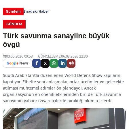
Gündem
Sıradaki Haber
GÜNDEM
Türk savunma sanayiine büyük
övgü
03.05.2026 00:53
GÜNCELLEME:06.08.2026 22:30
X
G
o
o
g
l
e
News
Suudi Arabistan’da düzenlenen World Defens Show kapılarını
kapatıyor. Elbette yeni anlaşmalar, ortak üretimler ve gelecekte
atılması muhtemel adımlar ön plandaydı. Ancak
organizasyonun en önemli etkilerinden biri de Türk savunma
sanayiinin yabancı ziyaretçilerde bıraktığı olumlu izlerdi.