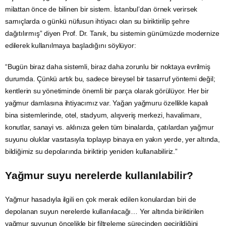
milattan önce de bilinen bir sistem. İstanbul’dan örnek verirsek
sarnıçlarda o günkü nüfusun ihtiyacı olan su biriktirilip şehre
dağıtılırmış” diyen Prof. Dr. Tanık, bu sistemin günümüzde modernize
edilerek kullanılmaya başladığını söylüyor:
“Bugün biraz daha sistemli, biraz daha zorunlu bir noktaya evrilmiş
durumda. Çünkü artık bu, sadece bireysel bir tasarruf yöntemi değil;
kentlerin su yönetiminde önemli bir parça olarak görülüyor. Her bir
yağmur damlasına ihtiyacımız var. Yağan yağmuru özellikle kapalı
bina sistemlerinde, otel, stadyum,
alışveriş
merkezi, havalimanı,
konutlar, sanayi vs. aklınıza gelen tüm binalarda, çatılardan yağmur
suyunu oluklar vasıtasıyla toplayıp binaya en yakın yerde, yer altında,
bildiğimiz su depolarında biriktirip yeniden kullanabiliriz.”
Yağmur suyu nerelerde kullanılabilir?
Yağmur hasadıyla ilgili en çok merak edilen konulardan biri de
depolanan suyun nerelerde kullanılacağı… Yer altında biriktirilen
yağmur suyunun öncelikle bir filtreleme sürecinden geçirildiğini