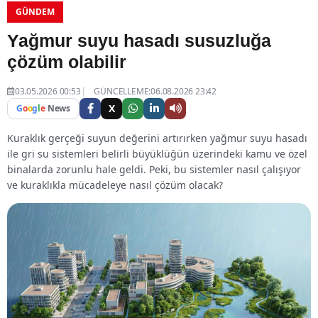
GÜNDEM
Yağmur suyu hasadı susuzluğa
çözüm olabilir
03.05.2026 00:53
GÜNCELLEME:06.08.2026 23:42
X
G
o
o
g
l
e
News
Kuraklık gerçeği suyun değerini artırırken yağmur suyu hasadı
ile gri su sistemleri belirli büyüklüğün üzerindeki kamu ve özel
binalarda zorunlu hale geldi. Peki, bu sistemler nasıl çalışıyor
ve kuraklıkla mücadeleye nasıl çözüm olacak?