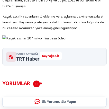
uygulanırken, 2025’te 7 bin 73 kişiye düştü. 2023’te bu rakam 6 bin
368’e düşmüştü.
Kaçak avcılık yapanların tüfeklerine ve araçlarına da yine yasayla el
konuluyor. Hayvanın postu ya da doldurulmuş hali bulunduğunda da
bu cezalar avlanırken yakalanmış gibi uygulanıyor.
HABER KAYNAĞI
Kaynağa Git
TRT Haber
YORUMLAR
0
İlk Yorumu Siz Yapın