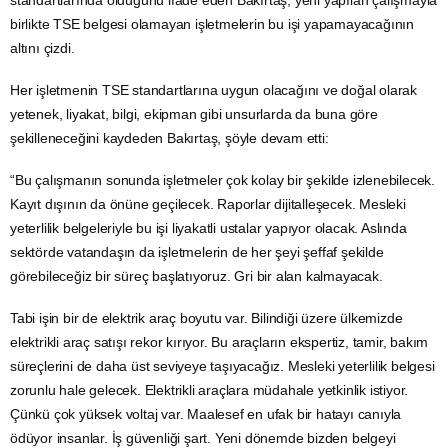
birlikte TSE belgesi olamayan işletmelerin bu işi yapamayacağının
altını çizdi.
Her işletmenin TSE standartlarına uygun olacağını ve doğal olarak
yetenek, liyakat, bilgi, ekipman gibi unsurlarda da buna göre
şekilleneceğini kaydeden Bakırtaş, şöyle devam etti:
“Bu çalışmanın sonunda işletmeler çok kolay bir şekilde izlenebilecek.
Kayıt dışının da önüne geçilecek. Raporlar dijitalleşecek. Mesleki
yeterlilik belgeleriyle bu işi liyakatli ustalar yapıyor olacak. Aslında
sektörde vatandaşın da işletmelerin de her şeyi şeffaf şekilde
görebileceğiz bir süreç başlatıyoruz. Gri bir alan kalmayacak.
Tabi işin bir de
elektrik
araç boyutu var. Bilindiği üzere ülkemizde
elektrikli araç
satışı rekor kırıyor. Bu araçların ekspertiz, tamir, bakım
süreçlerini de daha üst seviyeye taşıyacağız. Mesleki yeterlilik belgesi
zorunlu hale gelecek. Elektrikli araçlara müdahale yetkinlik istiyor.
Çünkü çok yüksek voltaj var. Maalesef en ufak bir hatayı canıyla
ödüyor insanlar. İş güvenliği şart. Yeni dönemde bizden belgeyi