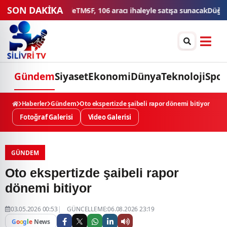
SON DAKİKA
haleyle satışa sunacak
Düğün konvoyuna ağır fatura: 540 bin lira ceza
Gündem
Siyaset
Ekonomi
Dünya
Teknoloji
Spor
Haberler
Gündem
Oto ekspertizde şaibeli rapor dönemi bitiyor
Fotoğraf Galerisi
Video Galerisi
GÜNDEM
Oto ekspertizde şaibeli rapor
dönemi bitiyor
03.05.2026 00:53
GÜNCELLEME:06.08.2026 23:19
G
o
o
g
l
e
News