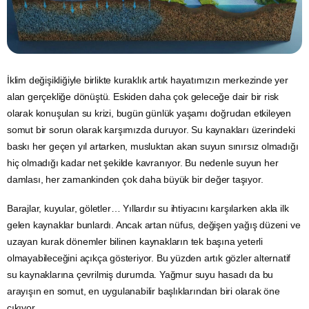
İklim değişikliğiyle birlikte
kuraklık
artık hayatımızın merkezinde yer
alan gerçekliğe dönüştü. Eskiden daha çok geleceğe dair bir risk
olarak konuşulan
su
krizi, bugün günlük yaşamı doğrudan etkileyen
somut bir sorun olarak karşımızda duruyor.
Su kaynakları
üzerindeki
baskı her geçen yıl artarken, musluktan akan suyun sınırsız olmadığı
hiç olmadığı kadar net şekilde kavranıyor. Bu nedenle suyun her
damlası, her zamankinden çok daha büyük bir değer taşıyor.
Barajlar, kuyular, göletler… Yıllardır su ihtiyacını karşılarken akla ilk
gelen kaynaklar bunlardı. Ancak artan nüfus, değişen
yağış
düzeni ve
uzayan kurak dönemler bilinen kaynakların tek başına yeterli
olmayabileceğini açıkça gösteriyor. Bu yüzden artık gözler alternatif
su kaynaklarına çevrilmiş durumda. Yağmur suyu hasadı da bu
arayışın en somut, en uygulanabilir başlıklarından biri olarak öne
çıkıyor.