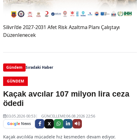
Silivri’de 2027-2031 Afet Risk Azaltma Planı Çalıştayı
Düzenlenecek
Gündem
Sıradaki Haber
GÜNDEM
Kaçak avcılar 107 milyon lira ceza
ödedi
03.05.2026 00:53
GÜNCELLEME:06.08.2026 22:56
X
G
o
o
g
l
e
News
Kaçak avcılıkla mücadele hız kesmeden devam ediyor.