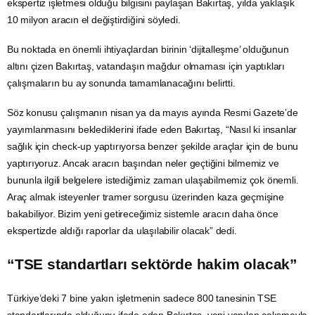
ekspertiz işletmesi olduğu bilgisini paylaşan Bakırtaş, yılda yaklaşık
10 milyon aracın el değiştirdiğini söyledi.
Bu noktada en önemli ihtiyaçlardan birinin ‘dijitalleşme’ olduğunun
altını çizen Bakırtaş, vatandaşın mağdur olmaması için yaptıkları
çalışmaların bu ay sonunda tamamlanacağını belirtti.
Söz konusu çalışmanın nisan ya da mayıs ayında Resmi Gazete’de
yayımlanmasını beklediklerini ifade eden Bakırtaş, “Nasıl ki insanlar
sağlık için check-up yaptırıyorsa benzer şekilde araçlar için de bunu
yaptırıyoruz. Ancak aracın başından neler geçtiğini bilmemiz ve
bununla ilgili belgelere istediğimiz zaman ulaşabilmemiz çok önemli.
Araç almak isteyenler tramer sorgusu üzerinden kaza geçmişine
bakabiliyor. Bizim yeni getireceğimiz sistemle aracın daha önce
ekspertizde aldığı raporlar da ulaşılabilir olacak” dedi.
“TSE standartları sektörde hakim olacak”
Türkiye’deki 7 bine yakın işletmenin sadece 800 tanesinin
TSE
standartlarında olduğunu ifade eden Bakırtaş, yeni yapılan çalışmayla