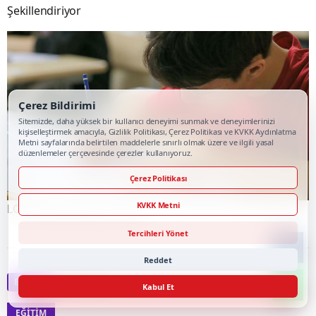
Şekillendiriyor
Çerez Bildirimi
Sitemizde, daha yüksek bir kullanıcı deneyimi sunmak ve deneyimlerinizi
kişiselleştirmek amacıyla, Gizlilik Politikası, Çerez Politikası ve KVKK Aydınlatma
Metni sayfalarında belirtilen maddelerle sınırlı olmak üzere ve ilgili yasal
düzenlemeler çerçevesinde çerezler kullanıyoruz.
Çerez Politikası
KVKK Metni
LGS Tercihleri İçin Son Gün
Tercihleri Yönet
Reddet
Eğitim
Sıradaki Haber
Kabul Et
EĞITIM