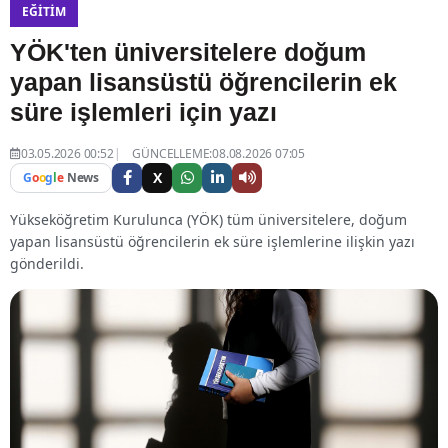
EĞITIM
YÖK'ten üniversitelere doğum
yapan lisansüstü öğrencilerin ek
süre işlemleri için yazı
03.05.2026 00:52
GÜNCELLEME:08.08.2026 07:05
X
G
o
o
g
l
e
News
Yükseköğretim Kurulunca (YÖK) tüm üniversitelere, doğum
yapan lisansüstü öğrencilerin ek süre işlemlerine ilişkin yazı
gönderildi.