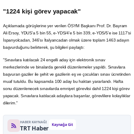
"1224 kişi görev yapacak"
Açıklamada görüşlerine yer verilen ÖSYM Başkanı Prof. Dr. Bayram
Ali Ersoy, YDUS'a 5 bin 55, e-YDS/4'e 5 bin 339, e-YDS/5'e ise 1117'si
İspanyolcadan, 346'sı İtalyancadan olmak üzere toplam 1463 adayın
başvurduğunu belirterek, şu bilgileri paylaştı:
"Sınavlara katılacak 24 engelli aday için elektronik sınav
merkezlerinde ve binalarda gerekli düzenlemeler yapıldı. Sınavlara
başvuran gaziler ile şehit ve gazilerin eş ve çocukları sınav ücretinden
muaf tutuldu. Bu kapsamda 100 aday bu haktan yararlandı. Hafta
sonu düzenlenecek sınavlarda emniyet görevlisi dahil 1224 kişi görev
yapacak. Sınavlara katılacak adaylara başarılar, görevlilere kolaylıklar
dilerim."
HABER KAYNAĞI
Kaynağa Git
TRT Haber