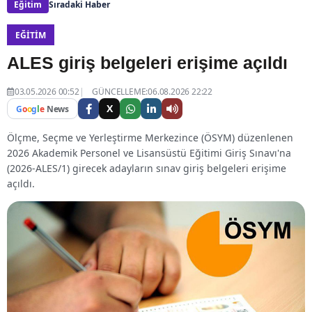
Eğitim
Sıradaki Haber
EĞITIM
ALES giriş belgeleri erişime açıldı
03.05.2026 00:52
GÜNCELLEME:06.08.2026 22:22
X
G
o
o
g
l
e
News
Ölçme, Seçme ve Yerleştirme Merkezince (ÖSYM) düzenlenen
2026 Akademik Personel ve Lisansüstü Eğitimi Giriş Sınavı'na
(2026-ALES/1) girecek adayların sınav giriş belgeleri erişime
açıldı.