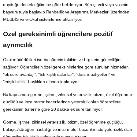
duyduğu destek eğitimine göre belirleniyor. Süreç, veli veya vasinin
başvurusuyla başlayıp Rehberlik ve
Araştırma
Merkezleri üzerinden
MEBBİS ve e-Okul sistemlerine aktarılıyor.
Özel gereksinimli öğrencilere pozitif
ayrımcılık
Okul müdürlükleri ise bu sürecin takibini ve bilgilerin güncelliğini
sağlıyor. Öğrencilerin özel gereksinimlerine göre sunulan hizmetler,
"ek süre avantajı", "tek kişilik salonlar", "ders muafiyetleri" ve
"erişilebilirlik" başlıkları altında toplanıyor.
Bu kapsamda görme, işitme, zihinsel yetersizlik, otizm, özel öğrenme
güçlüğü ve ince motor becerilerinde yetersizlik olan öğrencilere
gereksinim türlerine göre 20 dakika ek süre tanınıyor.
Görme, işitme, zihinsel yetersizlik, otizm, özel öğrenme güçlüğü,
bulaşıcı/süreğen hastalığı ve ince motor becerilerinde yetersizlik olan
öğrenciler tek kişilik salonlarda sınava giriyor.