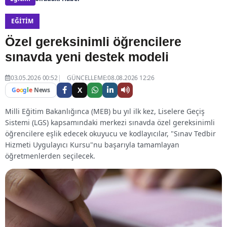
EĞITIM
Özel gereksinimli öğrencilere
sınavda yeni destek modeli
03.05.2026 00:52
GÜNCELLEME:08.08.2026 12:26
X
G
o
o
g
l
e
News
Milli Eğitim Bakanlığınca (MEB) bu yıl ilk kez, Liselere Geçiş
Sistemi (LGS) kapsamındaki merkezi sınavda özel gereksinimli
öğrencilere eşlik edecek okuyucu ve kodlayıcılar, "Sınav Tedbir
Hizmeti Uygulayıcı Kursu"nu başarıyla tamamlayan
öğretmenlerden seçilecek.