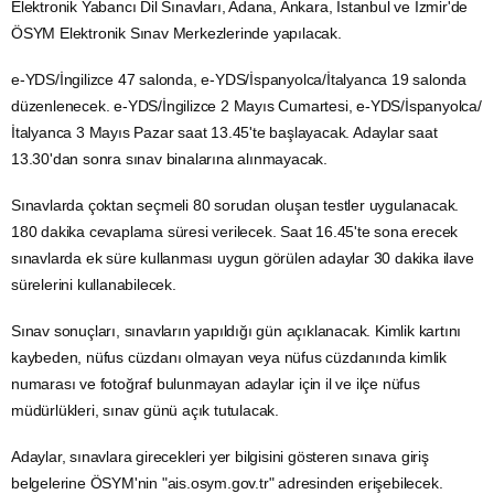
Elektronik Yabancı Dil Sınavları, Adana, Ankara,
İstanbul
ve İzmir'de
ÖSYM
Elektronik Sınav Merkezlerinde yapılacak.
e-YDS/İngilizce 47 salonda, e-YDS/İspanyolca/İtalyanca 19 salonda
düzenlenecek. e-YDS/İngilizce 2 Mayıs Cumartesi, e-YDS/İspanyolca/
İtalyanca 3 Mayıs Pazar saat 13.45'te başlayacak. Adaylar saat
13.30'dan sonra sınav binalarına alınmayacak.
Sınavlarda çoktan seçmeli 80 sorudan oluşan testler uygulanacak.
180 dakika cevaplama süresi verilecek. Saat 16.45'te sona erecek
sınavlarda ek süre kullanması uygun görülen adaylar 30 dakika ilave
sürelerini kullanabilecek.
Sınav sonuçları, sınavların yapıldığı gün açıklanacak.
Kimlik
kartını
kaybeden,
nüfus
cüzdanı olmayan veya nüfus cüzdanında kimlik
numarası ve fotoğraf bulunmayan adaylar için il ve ilçe nüfus
müdürlükleri, sınav günü açık tutulacak.
Adaylar, sınavlara girecekleri yer bilgisini gösteren sınava giriş
belgelerine ÖSYM'nin "ais.osym.gov.tr" adresinden erişebilecek.