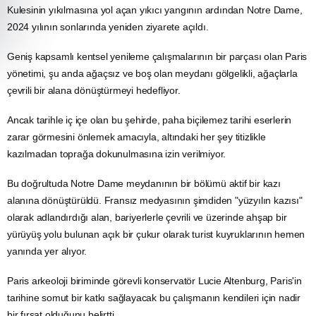
Kulesinin yıkılmasına yol açan yıkıcı yangının ardından Notre Dame,
2024 yılının sonlarında yeniden ziyarete açıldı.
Geniş kapsamlı kentsel yenileme çalışmalarının bir parçası olan Paris
yönetimi, şu anda ağaçsız ve boş olan meydanı gölgelikli, ağaçlarla
çevrili bir alana dönüştürmeyi hedefliyor.
Ancak tarihle iç içe olan bu şehirde, paha biçilemez tarihi eserlerin
zarar görmesini önlemek amacıyla, altındaki her şey titizlikle
kazılmadan toprağa dokunulmasına izin verilmiyor.
Bu doğrultuda Notre Dame meydanının bir bölümü aktif bir kazı
alanına dönüştürüldü. Fransız medyasının şimdiden "yüzyılın kazısı"
olarak adlandırdığı alan, bariyerlerle çevrili ve üzerinde ahşap bir
yürüyüş yolu bulunan açık bir çukur olarak
turist
kuyruklarının hemen
yanında yer alıyor.
Paris
arkeoloji
biriminde görevli konservatör Lucie Altenburg, Paris'in
tarihine somut bir katkı sağlayacak bu çalışmanın kendileri için nadir
bir fırsat olduğunu belirtti.