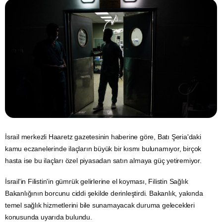
İsrail
merkezli Haaretz gazetesinin haberine göre, Batı Şeria'daki
kamu eczanelerinde ilaçların büyük bir kısmı bulunamıyor, birçok
hasta ise bu ilaçları özel piyasadan satın almaya güç yetiremiyor.
İsrail'in Filistin'in
gümrük
gelirlerine el koyması, Filistin Sağlık
Bakanlığının borcunu ciddi şekilde derinleştirdi. Bakanlık, yakında
temel sağlık hizmetlerini bile sunamayacak duruma gelecekleri
konusunda uyarıda bulundu.