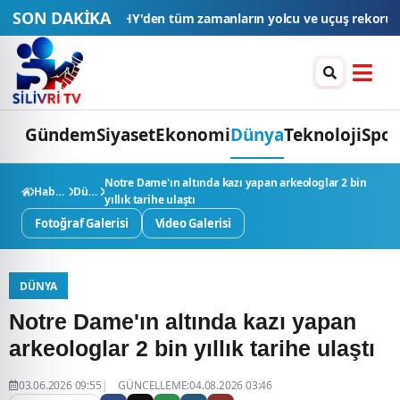
SON DAKİKA
tüm zamanların yolcu ve uçuş rekoru
Esnaf kredilerinde limit ve vad
Gündem
Siyaset
Ekonomi
Dünya
Teknoloji
Spor
Notre Dame'ın altında kazı yapan arkeologlar 2 bin
Haberler
Dünya
yıllık tarihe ulaştı
Fotoğraf Galerisi
Video Galerisi
DÜNYA
Notre Dame'ın altında kazı yapan
arkeologlar 2 bin yıllık tarihe ulaştı
03.06.2026 09:55
GÜNCELLEME:04.08.2026 03:46