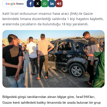
X
G
o
o
g
l
e
News
Katil İsrail ordusunun insansız hava aracı (İHA) ile Gazze
kentindeki limana düzenlediği saldırıda 1 kişi hayatını kaybetti,
aralarında çocukların da bulunduğu 18 kişi yaralandı.
Bölgedeki görgü tanıklarından alınan bilgiye göre,
İsrail
İHA'ları,
Gazze
kenti sahilindeki balıkçı limanında bir arada bulunan bir grup