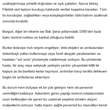
uzaklaştırmaya yönelik doğrudan ve açık çabaları. Ayrıca birkaç
Filistinli sivil toplum kuruluşu hakkında verilen kapatma kararları. Tüm
bu kuruluşlar, sağladıkları veya kolaylaştırdıkları tıbbi bakımı azaltmak
zorunda bırakıldı.
Barguti, diğer bir etkenin ise Batı Şeria yollarındaki 1000'den fazla
kalıcı kontrol noktası ve barikat olduğunu belirtti.
Bunlar tedaviye hızlı erişimi engelliyor; tıbbi ekipleri ve ambulansları
dolambaçlı yolları kullanmaya veya İsrail ateşiyle yaralananları ve
hastaları "sırt sırta" yöntemiyle nakletmeye zorluyor. Bu yöntemde
hasta, bir araç veya sedyeyle yerleşim yerinin çıkışındaki kilitli bir
kapıya ya da barikata kadar taşınıyor, ardından karşı tarafta bekleyen
başka bir ambulansa aktarılıyor.
Bu durum hem bütçeye ek bir yük getiriyor hem de personel
verimliliğini baltalıyor. Askerlerin görev yaptığı kontrol noktalarındaki
uzun bekleyişleri de içeren bu uzatmalı seyahat süreleri
ulaşım
maliyetlerini artırıyor, hatta bazen sağlık personeli bu masrafları kendi