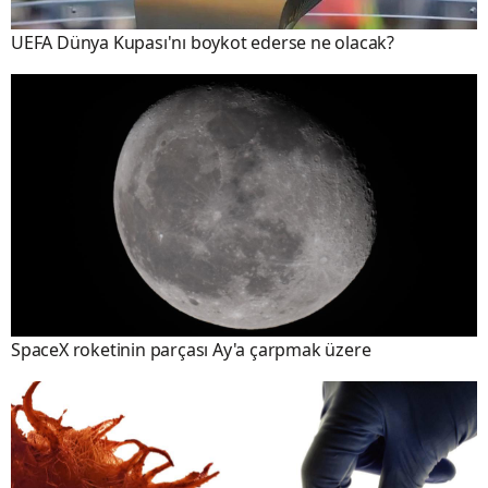
UEFA Dünya Kupası'nı boykot ederse ne olacak?
SpaceX roketinin parçası Ay'a çarpmak üzere