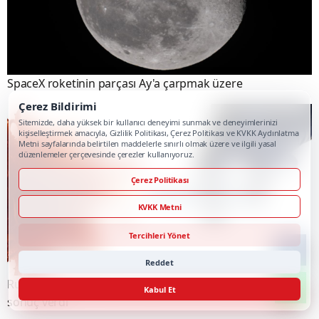
SpaceX roketinin parçası Ay'a çarpmak üzere
Çerez Bildirimi
Sitemizde, daha yüksek bir kullanıcı deneyimi sunmak ve deneyimlerinizi
kişiselleştirmek amacıyla, Gizlilik Politikası, Çerez Politikası ve KVKK Aydınlatma
Metni sayfalarında belirtilen maddelerle sınırlı olmak üzere ve ilgili yasal
düzenlemeler çerçevesinde çerezler kullanıyoruz.
Çerez Politikası
KVKK Metni
Tercihleri Yönet
Reddet
Rusya'nın ürettiği kanser aşısı ilk klinik testlerde olumlu
Kabul Et
sonuç verdi