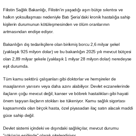
Filistin Sağlık Bakanlığı, Filistin'in yaşadığı aşırı
bütçe
sıkıntısı ve
halkın yoksullaşması nedeniyle Batı Şeria'daki kronik hastalığa sahip
kişilerin durumunun kötüleşmesinden ve ölüm oranlarının
artmasından
endişe
ediyor.
Bakanlığın dış tedarikçilere olan birikmiş borcu 2,6 milyar şekel
(yaklaşık 925 milyon dolar) ve bu bakanlığın 2025 yılı mevcut bütçesi
olan 2,89 milyar şekele (yaklaşık 1 milyar 28 milyon dolar) neredeyse
eşit durumda.
Tüm kamu sektörü çalışanları gibi doktorlar ve hemşireler de
maaşlarının yarısını veya daha azını alabiliyor. Devlet eczanelerinde
ilaçların çoğu mevcut değil,
kanser
ve böbrek hastalıkları gibi hayati
önem taşıyan ilaçların stokları ise tükeniyor. Kamu sağlık sigortası
kapsamında olan birçok hasta, özel piyasadan ilaç satın alacak maddi
güce sahip değil.
Devlet sistemi içindeki ve dışındaki sağlıkçılar, mevcut durumu
"çöküşün eşiğinde" olarak nitelendiriyor.