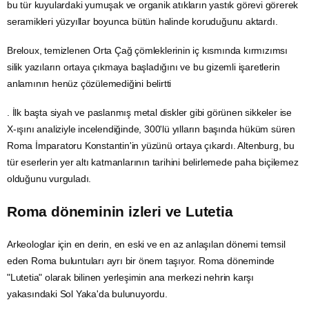
bu tür kuyulardaki yumuşak ve organik atıkların yastık görevi görerek
seramikleri yüzyıllar boyunca bütün halinde koruduğunu aktardı.
Breloux, temizlenen Orta Çağ çömleklerinin iç kısmında kırmızımsı
silik yazıların ortaya çıkmaya başladığını ve bu gizemli işaretlerin
anlamının henüz çözülemediğini belirtti
. İlk başta siyah ve paslanmış metal diskler gibi görünen sikkeler ise
X-ışını analiziyle incelendiğinde, 300'lü yılların başında hüküm süren
Roma İmparatoru Konstantin'in yüzünü ortaya çıkardı. Altenburg, bu
tür eserlerin yer altı katmanlarının tarihini belirlemede paha biçilemez
olduğunu vurguladı.
Roma döneminin izleri ve Lutetia
Arkeologlar için en derin, en eski ve en az anlaşılan dönemi temsil
eden Roma buluntuları ayrı bir önem taşıyor. Roma döneminde
"Lutetia" olarak bilinen yerleşimin ana merkezi nehrin karşı
yakasındaki Sol Yaka'da bulunuyordu.