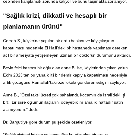
cebinden karşılamak zorunda kalıyor ve bunu taşımakta zorlanıyor.
"Sağlık krizi, dikkatli ve hesaplı bir
planlamanın ürünü"
Cerrah S., köylerine yapılan bir
ordu
baskını ve köy çıkışının
kapatılması nedeniyle El Halil'deki bir hastanede yapılması gereken
acil bir ameliyata yetişemeyen uzman bir doktorun durumunu aktardı.
Beyin felci hastası bir oğlu olan
anne
B. ise, köylerinden çıkan yolun
Ekim 2023'ten bu yana kilitli bir demir kapıyla kapatılması nedeniyle
artık çocuğunu Ramallah'taki özel okula gönderemediğini söylüyor.
Anne B., "Özel
taksi
ücreti çok pahalandı, kocamın da İsrail'deki işi
bitti. Bir süre oğlumun ilaçlarını ödeyebildim ama iki haftadır satın
alamıyorum." dedi.
Dr. Barguti'ye göre durum şu şekilde özetleniyor:
"Sağlık sistemi krizine yol açan tüm bu etkenleri bir araya