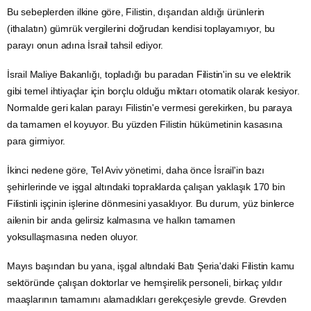
Bu sebeplerden ilkine göre, Filistin, dışarıdan aldığı ürünlerin
(ithalatın) gümrük vergilerini doğrudan kendisi toplayamıyor, bu
parayı onun adına İsrail tahsil ediyor.
İsrail Maliye Bakanlığı, topladığı bu paradan Filistin'in
su
ve
elektrik
gibi temel ihtiyaçlar için borçlu olduğu miktarı otomatik olarak kesiyor.
Normalde geri kalan parayı Filistin'e vermesi gerekirken, bu paraya
da tamamen el koyuyor. Bu yüzden Filistin hükümetinin kasasına
para girmiyor.
İkinci nedene göre, Tel Aviv yönetimi, daha önce İsrail'in bazı
şehirlerinde ve işgal altındaki topraklarda çalışan yaklaşık 170 bin
Filistinli işçinin işlerine dönmesini yasaklıyor. Bu durum, yüz binlerce
ailenin bir anda gelirsiz kalmasına ve halkın tamamen
yoksullaşmasına neden oluyor.
Mayıs başından bu yana, işgal altındaki Batı Şeria'daki Filistin kamu
sektöründe çalışan doktorlar ve hemşirelik personeli, birkaç yıldır
maaşlarının tamamını alamadıkları gerekçesiyle grevde. Grevden