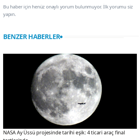
Bu haber için henüz onaylı yorum bulunmuyor. İlk yorumu siz
yapın.
BENZER HABERLER
NASA Ay Üssü projesinde tarihi eşik: 4 ticari araç final