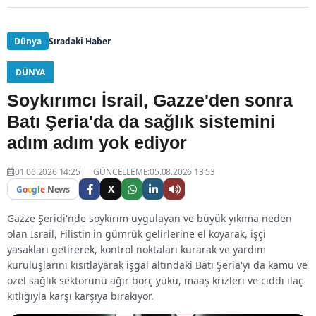
Dünya
Sıradaki Haber
DÜNYA
Soykırımcı İsrail, Gazze'den sonra
Batı Şeria'da da sağlık sistemini
adım adım yok ediyor
01.06.2026 14:25
GÜNCELLEME:05.08.2026 13:53
X
G
o
o
g
l
e
News
Gazze Şeridi'nde soykırım uygulayan ve büyük yıkıma neden
olan İsrail, Filistin'in gümrük gelirlerine el koyarak, işçi
yasakları getirerek, kontrol noktaları kurarak ve yardım
kuruluşlarını kısıtlayarak işgal altındaki Batı Şeria'yı da kamu ve
özel sağlık sektörünü ağır borç yükü, maaş krizleri ve ciddi ilaç
kıtlığıyla karşı karşıya bırakıyor.