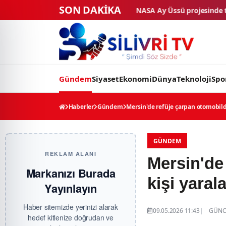
SON DAKİKA
NASA Ay Üssü projesinde tarihi eşik: 4 ticari araç fin
Gündem
Siyaset
Ekonomi
Dünya
Teknoloji
Spo
Haberler
Gündem
Mersin'de refüje çarpan otomobilde
GÜNDEM
REKLAM ALANI
Mersin'de
Markanızı Burada
kişi yaral
Yayınlayın
Haber sitemizde yerinizi alarak
09.05.2026 11:43
GÜNCE
hedef kitlenize doğrudan ve