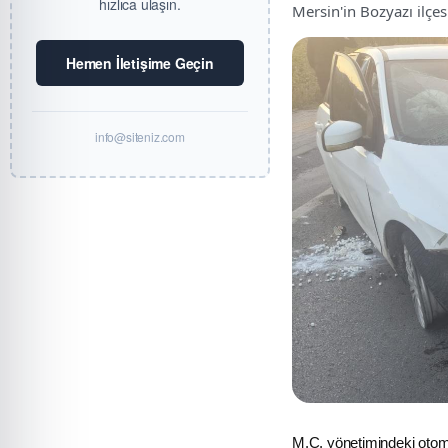
hızlıca ulaşın.
Mersin'in Bozyazı ilçe
Hemen İletişime Geçin
info@siteniz.com
M.Ç. yönetimindeki otomo