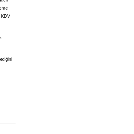
deme
 + KDV
k
ediğini