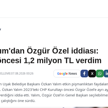
r
ım'dan Özgür Özel iddiası:
öncesi 1,2 milyon TL verdim
X
LLEME:07.08.2026 00:26
G
o
o
g
l
e
News
n Uşak Belediye Başkanı Özkan Yalım etkin pişmanlıktan faydalan
di. Özkan Yalım 2023’teki CHP Kurultayı öncesi Özgür Özel’e ayrı a
erdiğini iddia etti. Yalım, Özgür Özel’in Genel Başkan seçilebilmes
çalıştığını öne sürdü.