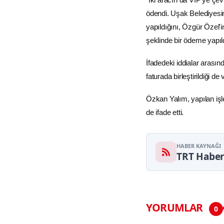
ödendi. Uşak Belediyesin
yapıldığını, Özgür Özel'
şeklinde bir ödeme yapıld
İfadedeki iddialar arasın
faturada birleştirildiği de 
Özkan Yalım, yapılan işl
de ifade etti.
HABER KAYNAĞI
TRT Habe
YORUMLAR
0