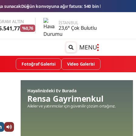
 ağır fatura: 540 bin lira ceza, 6 araç trafikten men edildi
THY'den
GRAM ALTIN
İSTANBUL
23,6° Çok Bulutlu
6.541,77
%0,76
MENU
Fotoğraf Galerisi
Video Galerisi
Hayalinizdeki Ev Burada
Rensa Gayrimenkul
Aileler ve yatırımcılar için güvenilir çözüm ortağınız.