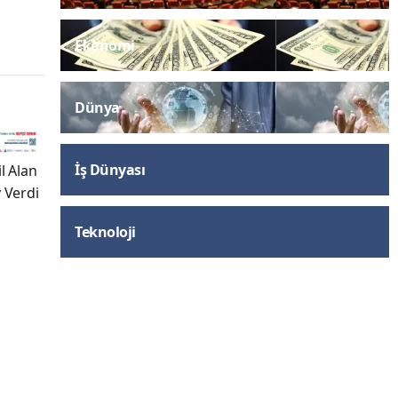
Ekonomi
Dünya
İş Dünyası
l Alan
 Verdi
Teknoloji