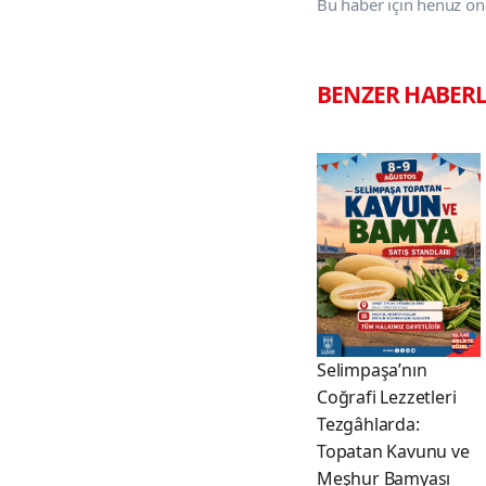
Bu haber için henüz on
BENZER HABER
Selimpaşa’nın
Coğrafi Lezzetleri
Tezgâhlarda:
Topatan Kavunu ve
Meşhur Bamyası