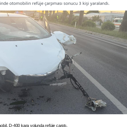
sinde otomobilin refüje çarpması sonucu 3 kişi yaralandı.
bil, D-400 kara yolunda refüje çarptı.