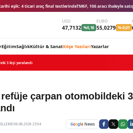
al testlerinde
TMSF, 106 aracı ihaleyle satışa sunacak
Düğün konvoyuna
USD
EURO
47,7132
55,0279
%0,16
%-0,01
r
Eğitim
Sağlık
Kültür & Sanat
Köşe Yazıları
Yazarlar
ki 3 kişi yaralandı
 refüje çarpan otomobildeki 3
andı
LLEME:06.08.2026 23:54
G
o
o
g
l
e
News