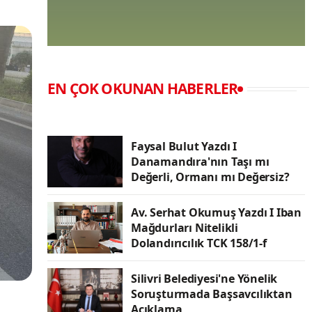
EN ÇOK OKUNAN HABERLER
Faysal Bulut Yazdı I
Danamandıra'nın Taşı mı
Değerli, Ormanı mı Değersiz?
Av. Serhat Okumuş Yazdı I Iban
Mağdurları Nitelikli
Dolandırıcılık TCK 158/1-f
Silivri Belediyesi'ne Yönelik
Soruşturmada Başsavcılıktan
Açıklama