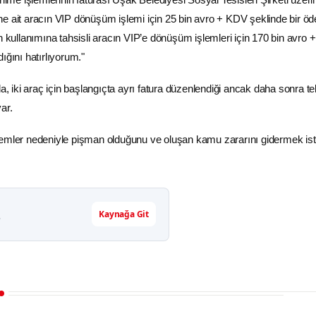
e ait aracın VIP dönüşüm işlemi için 25 bin avro +
KDV
şeklinde bir ö
in kullanımına tahsisli aracın VIP’e dönüşüm işlemleri için 170 bin avro
ığını hatırlıyorum."
da, iki araç için başlangıçta ayrı fatura düzenlendiği ancak daha sonra te
var.
emler nedeniyle pişman olduğunu ve oluşan kamu zararını gidermek ist
Kaynağa Git
r