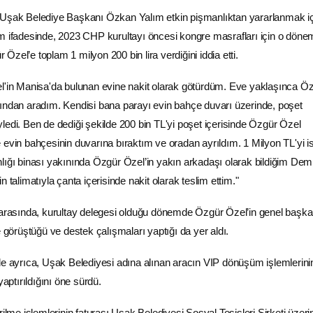
 Uşak Belediye Başkanı Özkan Yalım etkin pişmanlıktan yararlanmak i
ım ifadesinde, 2023
CHP
kurultayı öncesi kongre masrafları için o dö
zel’e toplam 1 milyon 200 bin lira verdiğini iddia etti.
el'in Manisa'da bulunan evine nakit olarak götürdüm. Eve yaklaşınca Ö
ından aradım. Kendisi bana parayı evin bahçe duvarı üzerinde, poşet
ledi. Ben de dediği şekilde 200 bin TL'yi poşet içerisinde
Özgür Özel
 evin bahçesinin duvarına bıraktım ve oradan ayrıldım. 1 Milyon TL'yi i
lığı binası yakınında Özgür Özel’in yakın arkadaşı olarak bildiğim Dem
 talimatıyla çanta içerisinde nakit olarak teslim ettim."
ı arasında, kurultay delegesi olduğu dönemde Özgür Özel’in genel başk
e görüştüğü ve destek çalışmaları yaptığı da yer aldı.
de ayrıca, Uşak Belediyesi adına alınan aracın VIP dönüşüm işlemlerini
yaptırıldığını öne sürdü.
rilme işlemlerinin faturası Uşak Belediyesi Sosyal Tesisleri Şirketi üzer