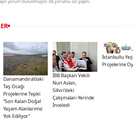
aylı yorum bulunmuyor. İlk yorumu siz yapın.
LER
İstanbullu Yeşi
Projelerine Oy
İBB Başkan Vekili
Danamandıra’daki
Nuri Aslan,
Taş Ocağı
Silivri'deki
Projelerine Tepki:
Çalışmaları Yerinde
“Son Kalan Doğal
İnceledi
Yaşam Alanlarımız
Yok Ediliyor”