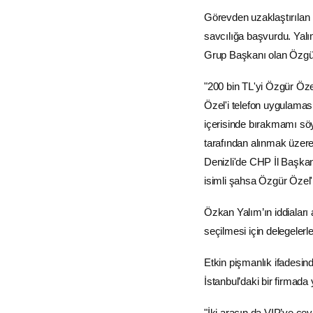
Görevden uzaklaştırılan
savcılığa başvurdu. Yal
Grup Başkanı olan Özgür Ö
"200 bin TL'yi Özgür Öz
Özel'i telefon uygulamas
içerisinde bırakmamı söy
tarafından alınmak üzere
Denizli'de CHP İl Başkan
isimli şahsa Özgür Özel'in
Özkan Yalım’ın iddialar
seçilmesi için delegelerl
Etkin pişmanlık ifadesin
İstanbul’daki bir firmada 
"İki aracın da VIP’ye çev