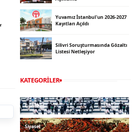
Yuvamız İstanbul'un 2026-2027
Kayıtları Açıldı
ur
Silivri Soruşturmasında Gözaltı
Listesi Netleşiyor
KATEGORILER
Gündem
Siyaset