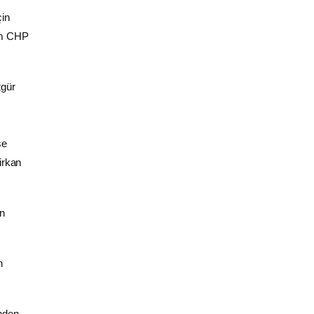
çin
nem CHP
zgür
se
irkan
an
n
inden