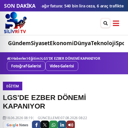
SON DAKİKA
 lira ceza, 6 araç trafikten men edildi
THY'den tüm zamanların yol
Gündem
Siyaset
Ekonomi
Dünya
Teknoloji
Spor
Haberler
Eğitim
LGS'DE EZBER DÖNEMİ KAPANIYOR
Fotoğraf Galerisi
Video Galerisi
EĞITIM
LGS'DE EZBER DÖNEMİ
KAPANIYOR
18.06.2026 08:19
GÜNCELLEME:07.08.2026 08:22
G
o
o
g
l
e
News