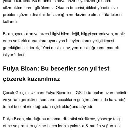
yolunu kuracak. Bu nedenle sınava hazırlık yalnızca çok soru
çözmekten ibaret görülemez. Okuma becerisi, dikkat yönetimi ve
problem çözme disiplini de hazırlığın merkezinde olmalı.” ifadelerini
kullandı.
Bican, çocukların yalnızca bilgiyi bilen değil, bilgiyi yorumlayan, analiz
eden ve farklı durumlara uyarlayan bireyler olarak yetiştirilmesi
gerektiğini belirterek, “Yeni nesil sınav, yeni nesil öğrenme modeli
istiyor.” dedi.
Fulya Bican: Bu beceriler son yıl test
çözerek kazanılmaz
Çocuk Gelişimi Uzmanı Fulya Bican ise LGS’de tartışılan uzun metinli
ve yorum gerektiren soruların, çocukların gelişim sürecinde kazandığı
temel becerilerle doğrudan ilişkili olduğunu söyledi.
Fulya Bican, okuduğunu anlama, dikkatini sürdürme, yönerge takip
etme ve problem çözme becerilerinin yalnızca 8. sınıfta yoğun test