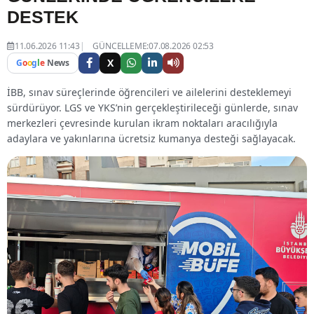
DESTEK
11.06.2026 11:43
GÜNCELLEME:07.08.2026 02:53
X
G
o
o
g
l
e
News
İBB, sınav süreçlerinde öğrencileri ve ailelerini desteklemeyi
sürdürüyor. LGS ve YKS’nin gerçekleştirileceği günlerde, sınav
merkezleri çevresinde kurulan ikram noktaları aracılığıyla
adaylara ve yakınlarına ücretsiz kumanya desteği sağlayacak.