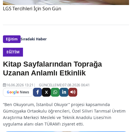
LGS Tercihleri İçin Son Gün
Eğitim
Sıradaki Haber
EĞITIM
Kitap Sayfalarından Toprağa
Uzanan Anlamlı Etkinlik
16.06.2026 13:21
GÜNCELLEME:07.08.2026 06:41
X
G
o
o
g
l
e
News
“Ben Okuyorum, İstanbul Okuyor” projesi kapsamında
Gümüşyaka Ortaokulu öğrencileri, Özel Silivri Tarımsal Üretim
Araştırma Merkezi Mesleki ve Teknik Anadolu Lisesi’nin
uygulama alanı olan TÜRAM’ı ziyaret etti.