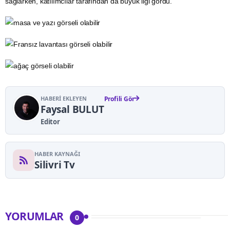
sağlarken, katılımcılar tarafından da büyük ilgi gördü.
HABERI EKLEYEN
Profili Gör
Faysal BULUT
Editor
HABER KAYNAĞI
Silivri Tv
YORUMLAR
0