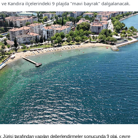
 ve Kandıra ilçelerindeki 9 plajda "mavi bayrak" dalgalanacak.
 Jürisi tarafından yapılan değerlendirmeler sonucunda 9 plaj, çevre