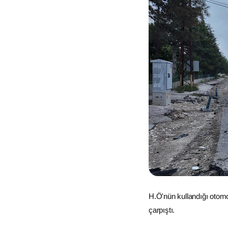
H.Ö'nün kullandığı otomo
çarpıştı.