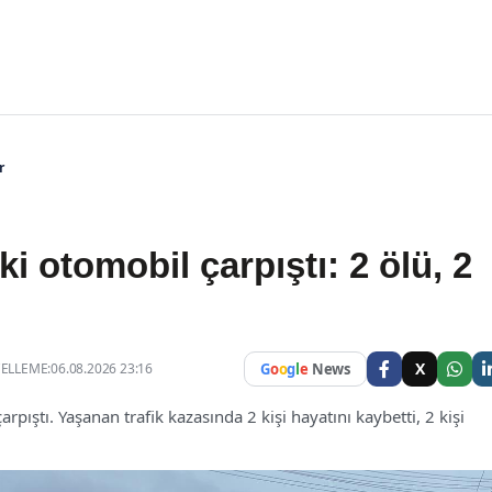
r
ki otomobil çarpıştı: 2 ölü, 2
X
LLEME:06.08.2026 23:16
G
o
o
g
l
e
News
arpıştı. Yaşanan trafik kazasında 2 kişi hayatını kaybetti, 2 kişi