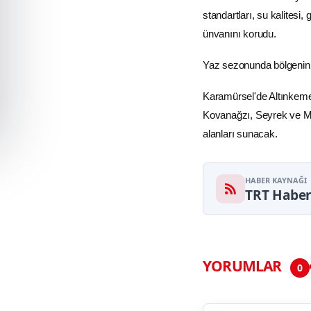
standartları,
su
kalitesi, 
ünvanını korudu.
Yaz sezonunda bölgenin en 
Karamürsel'de Altınkeme
Kovanağzı, Seyrek ve Miç
alanları sunacak.
HABER KAYNAĞI
TRT Habe
YORUMLAR
0