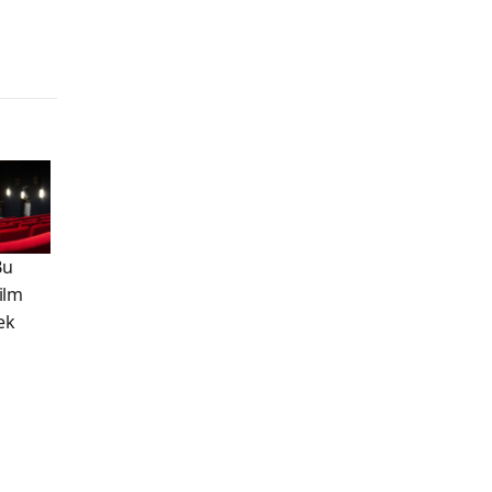
Bu
Film
ek