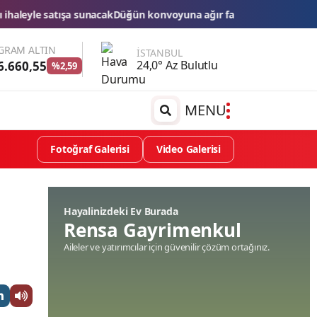
 konvoyuna ağır fatura: 540 bin lira ceza, 6 araç trafikten men edi
GRAM ALTIN
İSTANBUL
24,0° Az Bulutlu
6.660,55
%2,59
MENU
Fotoğraf Galerisi
Video Galerisi
Hayalinizdeki Ev Burada
Rensa Gayrimenkul
Aileler ve yatırımcılar için güvenilir çözüm ortağınız.