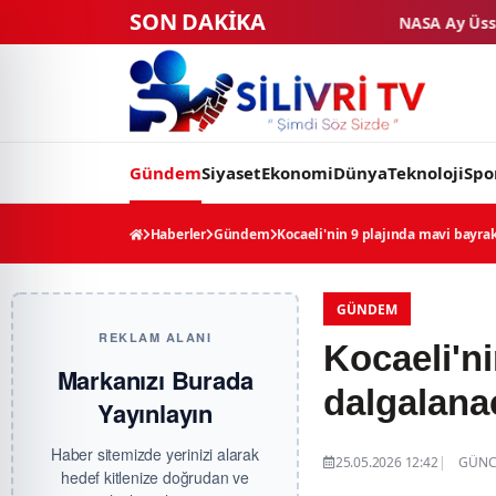
SON DAKİKA
NASA Ay Üssü projesinde tarihi eşik: 4 ticar
Gündem
Siyaset
Ekonomi
Dünya
Teknoloji
Spo
Haberler
Gündem
Kocaeli'nin 9 plajında mavi bayra
GÜNDEM
REKLAM ALANI
Kocaeli'ni
Markanızı Burada
dalgalana
Yayınlayın
Haber sitemizde yerinizi alarak
25.05.2026 12:42
GÜNCE
hedef kitlenize doğrudan ve