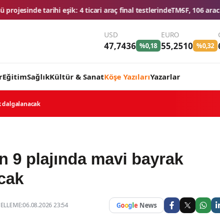
i araç final testlerinde
TMSF, 106 aracı ihaleyle satışa sunacak
Düğün
USD
EURO
47,7436
55,2510
%0,18
%0,32
r
Eğitim
Sağlık
Kültür & Sanat
Köşe Yazıları
Yazarlar
k dalgalanacak
n 9 plajında mavi bayrak
cak
LLEME:06.08.2026 23:54
G
o
o
g
l
e
News