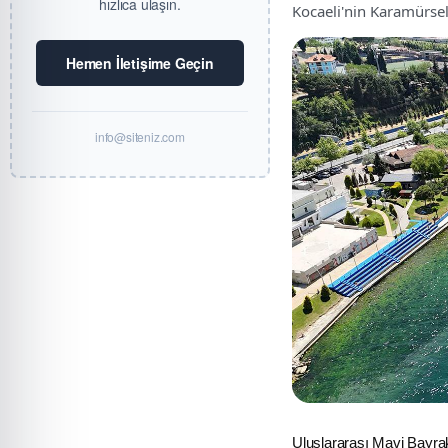
hızlıca ulaşın.
Kocaeli'nin Karamürsel
Hemen İletişime Geçin
info@siteniz.com
Uluslararası Mavi Bayrak