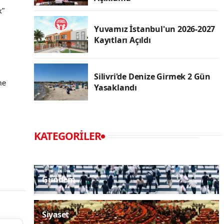
k"
Yuvamız İstanbul'un 2026-2027
Kayıtları Açıldı
Silivri'de Denize Girmek 2 Gün
me
Yasaklandı
KATEGORILER
Gündem
Siyaset