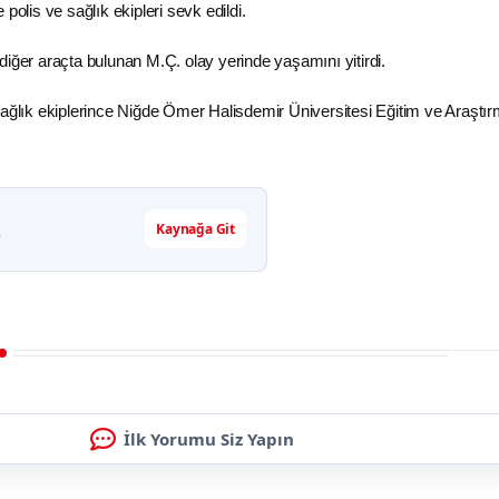
ne
polis
ve sağlık ekipleri sevk edildi.
diğer araçta bulunan M.Ç. olay yerinde yaşamını yitirdi.
ağlık ekiplerince
Niğde
Ömer Halisdemir
Üniversitesi
Eğitim
ve
Araştı
Kaynağa Git
r
İlk Yorumu Siz Yapın