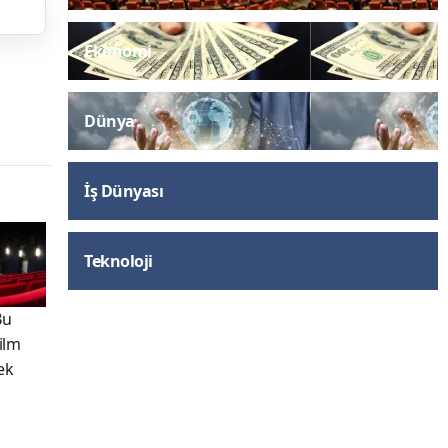
Ekonomi
Dünya
İş Dünyası
Teknoloji
Bu
Film
ek