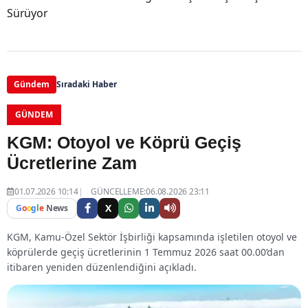
Sürüyor
Gündem
Sıradaki Haber
GÜNDEM
KGM: Otoyol ve Köprü Geçiş
Ücretlerine Zam
01.07.2026 10:14
GÜNCELLEME:06.08.2026 23:11
X
G
o
o
g
l
e
News
KGM, Kamu-Özel Sektör İşbirliği kapsamında işletilen otoyol ve
köprülerde geçiş ücretlerinin 1 Temmuz 2026 saat 00.00’dan
itibaren yeniden düzenlendiğini açıkladı.