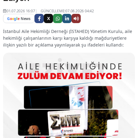
01.07.2026 16:07
GÜNCELLEME:07.08.2026 04:42
X
G
o
o
g
l
e
News
İstanbul Aile Hekimliği Derneği (İSTAHED) Yönetim Kurulu, aile
hekimliği çalışanlarının karşı karşıya kaldığı mağduriyetlere
ilişkin yazılı bir açıklama yayınlayarak şu ifadeleri kullandı: