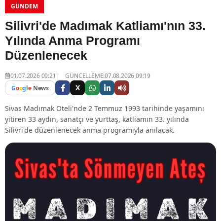
GÜNDEM
Silivri'de Madımak Katliamı'nın 33.
Yılında Anma Programı
Düzenlenecek
01.07.2026 09:21
GÜNCELLEME:07.08.2026 09:19
X
G
o
o
g
l
e
News
Sivas Madımak Oteli'nde 2 Temmuz 1993 tarihinde yaşamını
yitiren 33 aydın, sanatçı ve yurttaş, katliamın 33. yılında
Silivri'de düzenlenecek anma programıyla anılacak.