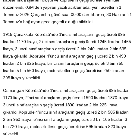
kapsamında işletilen otoyol ve köprülerin geçiş ücretleri yeniden
düzenlendi.KGM’den yapılan yazılı açıklamada, yeni ücretlerin 1
Temmuz 2026 Çarşamba günü saat 00.00’dan itibaren, 30 Haziran’ı 1
Temmuz’a bağlayan gece geçerli olduğu bildirildi.
1915 Çanakkale Köprüsü’nde 1’inci sınıf araçların geçiş ücreti 995
liradan 1170 liraya, 2’nci sınıf araçların geçiş ücreti 1245 liradan 1465
liraya, 3’üncü sınıf araçların geçiş ücreti 2 bin 240 liradan 2 bin 635
liraya çıkarıldı.Köprüde 4’üncü sınıf araçların geçiş ücreti 2 bin 490
liradan 2 bin 925 liraya, 5’inci sınıf araçların geçiş ücreti 3 bin 755
liradan 5 bin 560 liraya, motosikletlerin geçiş ücreti ise 250 liradan
295 liraya yükseltildi.
Osmangazi Köprüsü’nde 1’inci sınıf araçların geçiş ücreti 995 liradan
1170 liraya, 2’nci sınıf araçların geçiş ücreti 1590 liradan 1870 liraya,
3’üncü sınıf araçların geçiş ücreti 1890 liradan 2 bin 225 liraya
çıkarıldı.Köprüde 4’üncü sınıf araçların geçiş ücreti 2 bin 505 liradan
2 bin 950 liraya, 5’inci sınıf araçların geçiş ücreti 3 bin 165 liradan 3
bin 720 liraya, motosikletlerin geçiş ücreti ise 695 liradan 820 liraya
yükseldi.