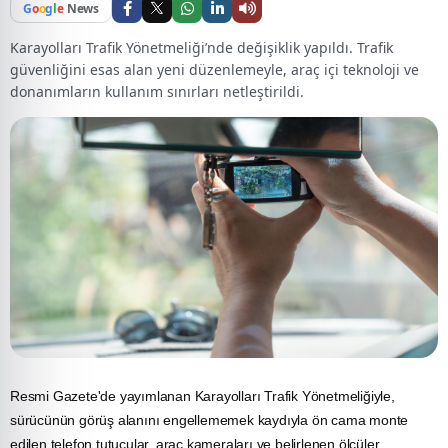
G
o
o
g
l
e
News
Karayolları Trafik Yönetmeliği’nde değişiklik yapıldı. Trafik
güvenliğini esas alan yeni düzenlemeyle, araç içi teknoloji ve
donanımların kullanım sınırları netleştirildi.
Resmi Gazete'de yayımlanan Karayolları
Trafik
Yönetmeliğiyle,
sürücünün görüş alanını engellememek kaydıyla ön cama monte
edilen telefon tutucular, araç kameraları ve belirlenen ölçüler