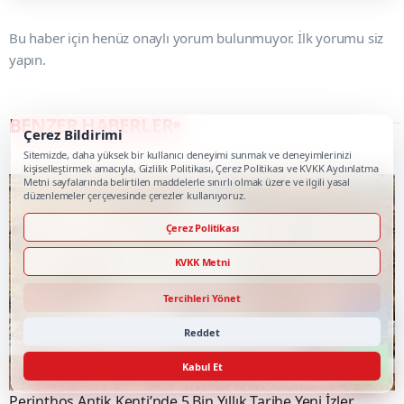
Bu haber için henüz onaylı yorum bulunmuyor. İlk yorumu siz
yapın.
BENZER HABERLER
Çerez Bildirimi
Sitemizde, daha yüksek bir kullanıcı deneyimi sunmak ve deneyimlerinizi
kişiselleştirmek amacıyla, Gizlilik Politikası, Çerez Politikası ve KVKK Aydınlatma
Metni sayfalarında belirtilen maddelerle sınırlı olmak üzere ve ilgili yasal
düzenlemeler çerçevesinde çerezler kullanıyoruz.
Çerez Politikası
KVKK Metni
Tercihleri Yönet
Reddet
Kabul Et
Perinthos Antik Kenti’nde 5 Bin Yıllık Tarihe Yeni İzler