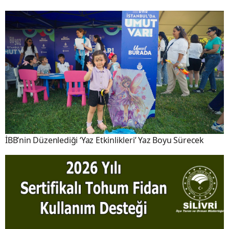
İBB’nin Düzenlediği ‘Yaz Etkinlikleri’ Yaz Boyu Sürecek