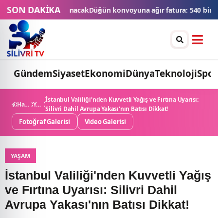
SON DAKİKA
nvoyuna ağır fatura: 540 bin lira ceza, 6 araç trafikten men edildi
Gündem
Siyaset
Ekonomi
Dünya
Teknoloji
Spor
İstanbul Valiliği'nden Kuvvetli Yağış ve Fırtına Uyarısı:
Haberler
Yaşam
Silivri Dahil Avrupa Yakası'nın Batısı Dikkat!
Fotoğraf Galerisi
Video Galerisi
YAŞAM
İstanbul Valiliği'nden Kuvvetli Yağış
ve Fırtına Uyarısı: Silivri Dahil
Avrupa Yakası'nın Batısı Dikkat!