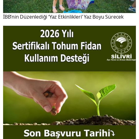
İBB’nin Düzenlediği ‘Yaz Etkinlikleri’ Yaz Boyu Sürecek