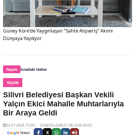
Güney Kore’de Yaygınlaşan “Sahte Alışveriş” Akımı
Dünyaya Yayılıyor
Yaşam
Sıradaki Haber
YAŞAM
Silivri Belediyesi Başkan Vekili
Yalçın Ekici Mahalle Muhtarlarıyla
Bir Araya Geldi
02.07.2026 15:09
GÜNCELLEME:07.08.2026 05:03
X
G
o
o
g
l
e
News