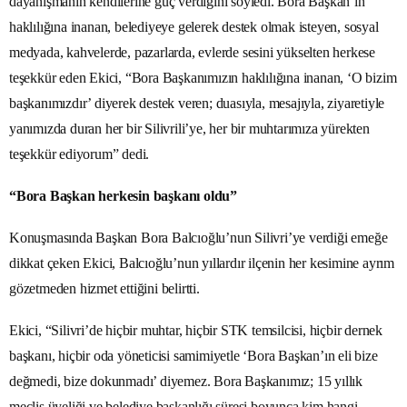
dayanışmanın kendilerine güç verdiğini söyledi. Bora Başkan’ın
haklılığına inanan, belediyeye gelerek destek olmak isteyen, sosyal
medyada, kahvelerde, pazarlarda, evlerde sesini yükselten herkese
teşekkür eden Ekici, “Bora Başkanımızın haklılığına inanan, ‘O bizim
başkanımızdır’ diyerek destek veren; duasıyla, mesajıyla, ziyaretiyle
yanımızda duran her bir Silivrili’ye, her bir muhtarımıza yürekten
teşekkür ediyorum” dedi.
“Bora Başkan herkesin başkanı oldu”
Konuşmasında Başkan Bora Balcıoğlu’nun Silivri’ye verdiği emeğe
dikkat çeken Ekici, Balcıoğlu’nun yıllardır ilçenin her kesimine ayrım
gözetmeden hizmet ettiğini belirtti.
Ekici, “Silivri’de hiçbir muhtar, hiçbir STK temsilcisi, hiçbir dernek
başkanı, hiçbir oda yöneticisi samimiyetle ‘Bora Başkan’ın eli bize
değmedi, bize dokunmadı’ diyemez. Bora Başkanımız; 15 yıllık
meclis üyeliği ve belediye başkanlığı süresi boyunca kim hangi