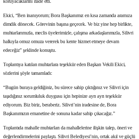
koruyacaklarını ifade etti.
Ekici, “Ben inanıyorum; Bora Başkanımız en kısa zamanda aramıza
dimdik dönecek. Görevinin başına geçecek. Ve biz yine hep birlikte,
muhtarlarımızla, meclis üyelerimizle, çalışma arkadaşlarımızla, Silivri
halkıyla omuz omuza vererek bu kente hizmet etmeye devam
edeceğiz” şeklinde konuştu.
Toplantıya katılan muhtarlara teşekkür eden Başkan Vekili Ekici,
sözlerini şöyle tamamladı:
“Bugün buraya geldiğiniz, bu sürece sahip çıktığınız ve Silivri için
taşıdığınız sorumluluk duygusu için hepinize ayrı ayrı teşekkür
ediyorum. Biz biriz, beraberiz. Silivri’nin iradesine de, Bora
Başkanımızın emanetine de sonuna kadar sahip çıkacağız.”
Toplantıda mahalle muhtarları da mahallelerine ilişkin talep, öneri ve
değerlendirmelerini paylaştı. Silivri Belediyesi’nin, ortak akıl ve güçlü