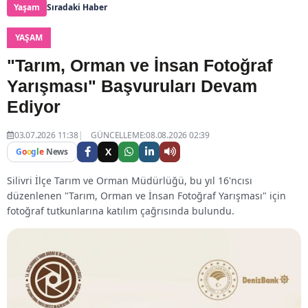
Yaşam
Sıradaki Haber
YAŞAM
"Tarım, Orman ve İnsan Fotoğraf
Yarışması" Başvuruları Devam
Ediyor
03.07.2026 11:38
GÜNCELLEME:08.08.2026 02:39
X
G
o
o
g
l
e
News
Silivri İlçe Tarım ve Orman Müdürlüğü, bu yıl 16'ncısı
düzenlenen "Tarım, Orman ve İnsan Fotoğraf Yarışması" için
fotoğraf tutkunlarına katılım çağrısında bulundu.