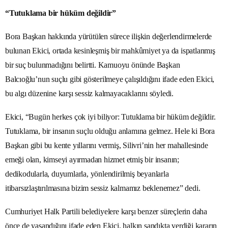
“Tutuklama bir hüküm değildir”
Bora Başkan hakkında yürütülen sürece ilişkin değerlendirmelerde
bulunan Ekici, ortada kesinleşmiş bir mahkûmiyet ya da ispatlanmış
bir suç bulunmadığını belirtti. Kamuoyu önünde Başkan
Balcıoğlu’nun suçlu gibi gösterilmeye çalışıldığını ifade eden Ekici,
bu algı düzenine karşı sessiz kalmayacaklarını söyledi.
Ekici, “Bugün herkes çok iyi biliyor: Tutuklama bir hüküm değildir.
Tutuklama, bir insanın suçlu olduğu anlamına gelmez. Hele ki Bora
Başkan gibi bu kente yıllarını vermiş, Silivri’nin her mahallesinde
emeği olan, kimseyi ayırmadan hizmet etmiş bir insanın;
dedikodularla, duyumlarla, yönlendirilmiş beyanlarla
itibarsızlaştırılmasına bizim sessiz kalmamız beklenemez” dedi.
Cumhuriyet Halk Partili belediyelere karşı benzer süreçlerin daha
önce de yaşandığını ifade eden Ekici, halkın sandıkta verdiği kararın