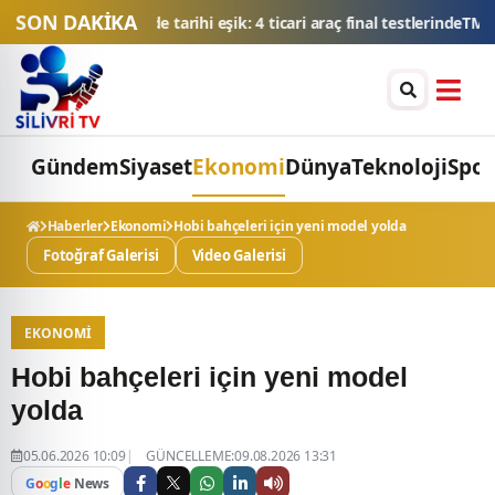
SON DAKİKA
 ticari araç final testlerinde
TMSF, 106 aracı ihaleyle satışa sunaca
Gündem
Siyaset
Ekonomi
Dünya
Teknoloji
Spor
Haberler
Ekonomi
Hobi bahçeleri için yeni model yolda
Fotoğraf Galerisi
Video Galerisi
EKONOMI
Hobi bahçeleri için yeni model
yolda
05.06.2026 10:09
GÜNCELLEME:09.08.2026 13:31
G
o
o
g
l
e
News