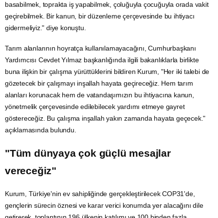
basabilmek, toprakta iş yapabilmek, çoluğuyla çocuğuyla orada vakit
geçirebilmek. Bir kanun, bir düzenleme çerçevesinde bu ihtiyacı
gidermeliyiz." diye konuştu.
Tarım alanlarının hoyratça kullanılamayacağını, Cumhurbaşkanı
Yardımcısı
Cevdet Yılmaz
başkanlığında ilgili bakanlıklarla birlikte
buna ilişkin bir çalışma yürüttüklerini bildiren Kurum, "Her iki talebi de
gözetecek bir çalışmayı inşallah hayata geçireceğiz. Hem tarım
alanları korunacak hem de vatandaşımızın bu ihtiyacına kanun,
yönetmelik çerçevesinde edilebilecek yardımı etmeye gayret
göstereceğiz. Bu çalışma inşallah yakın zamanda hayata geçecek."
açıklamasında bulundu.
"Tüm dünyaya çok güçlü mesajlar
vereceğiz"
Kurum, Türkiye'nin ev sahipliğinde gerçekleştirilecek COP31'de,
gençlerin sürecin öznesi ve karar verici konumda yer alacağını dile
getirerek, toplantının 196 ülkenin katılımı ve 100 binden fazla