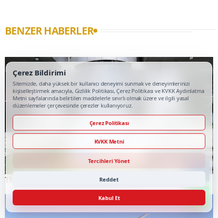
BENZER HABERLER
Çerez Bildirimi
Sitemizde, daha yüksek bir kullanıcı deneyimi sunmak ve deneyimlerinizi
kişiselleştirmek amacıyla, Gizlilik Politikası, Çerez Politikası ve KVKK Aydınlatma
Metni sayfalarında belirtilen maddelerle sınırlı olmak üzere ve ilgili yasal
düzenlemeler çerçevesinde çerezler kullanıyoruz.
Çerez Politikası
KVKK Metni
Tercihleri Yönet
TMSF, 106 aracı ihaleyle satışa sunacak
Reddet
Kabul Et