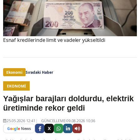
Esnaf kredilerinde limit ve vadeler yükseltildi
Ekonomi
Sıradaki Haber
EKONOMI
Yağışlar barajları doldurdu, elektrik
üretiminde rekor geldi
25.05.2026 12:41
GÜNCELLEME:09.08.2026 10:36
X
G
o
o
g
l
e
News