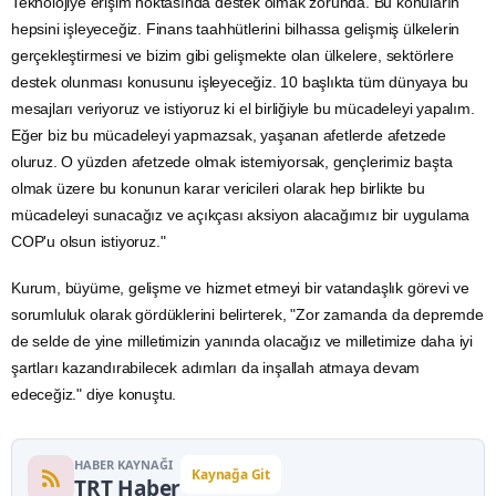
Teknolojiye erişim noktasında destek olmak zorunda. Bu konuların
hepsini işleyeceğiz. Finans taahhütlerini bilhassa gelişmiş ülkelerin
gerçekleştirmesi ve bizim gibi gelişmekte olan ülkelere, sektörlere
destek olunması konusunu işleyeceğiz. 10 başlıkta tüm dünyaya bu
mesajları veriyoruz ve istiyoruz ki el birliğiyle bu mücadeleyi yapalım.
Eğer biz bu mücadeleyi yapmazsak, yaşanan afetlerde afetzede
oluruz. O yüzden afetzede olmak istemiyorsak, gençlerimiz başta
olmak üzere bu konunun karar vericileri olarak hep birlikte bu
mücadeleyi sunacağız ve açıkçası aksiyon alacağımız bir uygulama
COP'u olsun istiyoruz."
Kurum, büyüme, gelişme ve hizmet etmeyi bir vatandaşlık görevi ve
sorumluluk olarak gördüklerini belirterek, "Zor zamanda da depremde
de selde de yine milletimizin yanında olacağız ve milletimize daha iyi
şartları kazandırabilecek adımları da inşallah atmaya devam
edeceğiz." diye konuştu.
HABER KAYNAĞI
Kaynağa Git
TRT Haber