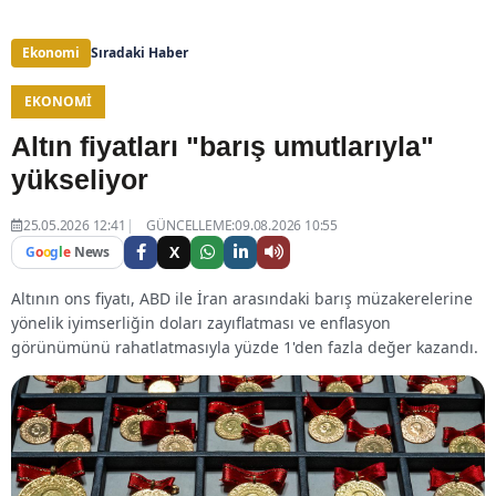
Ekonomi
Sıradaki Haber
EKONOMI
Altın fiyatları "barış umutlarıyla"
yükseliyor
25.05.2026 12:41
GÜNCELLEME:09.08.2026 10:55
X
G
o
o
g
l
e
News
Altının ons fiyatı, ABD ile İran arasındaki barış müzakerelerine
yönelik iyimserliğin doları zayıflatması ve enflasyon
görünümünü rahatlatmasıyla yüzde 1'den fazla değer kazandı.