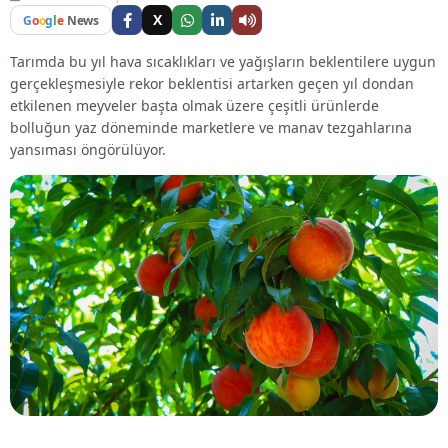
X
G
o
o
g
l
e
News
Tarımda bu yıl hava sıcaklıkları ve yağışların beklentilere uygun
gerçekleşmesiyle rekor beklentisi artarken geçen yıl dondan
etkilenen meyveler başta olmak üzere çeşitli ürünlerde
bolluğun yaz döneminde marketlere ve manav tezgahlarına
yansıması öngörülüyor.