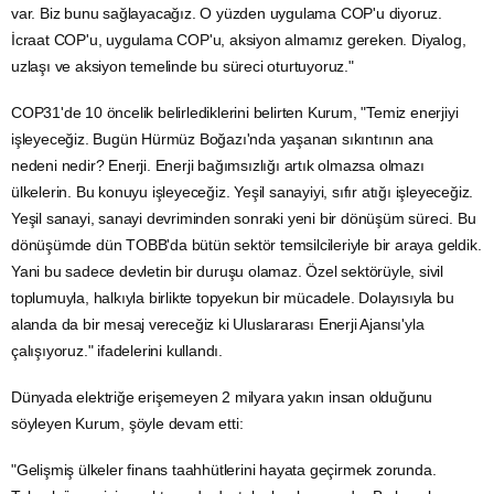
var. Biz bunu sağlayacağız. O yüzden uygulama COP'u diyoruz.
İcraat COP'u, uygulama COP'u, aksiyon almamız gereken. Diyalog,
uzlaşı ve aksiyon temelinde bu süreci oturtuyoruz."
COP31'de 10 öncelik belirlediklerini belirten Kurum, "Temiz enerjiyi
işleyeceğiz. Bugün Hürmüz Boğazı'nda yaşanan sıkıntının ana
nedeni nedir? Enerji.
Enerji
bağımsızlığı artık olmazsa olmazı
ülkelerin. Bu konuyu işleyeceğiz. Yeşil sanayiyi, sıfır atığı işleyeceğiz.
Yeşil sanayi, sanayi devriminden sonraki yeni bir dönüşüm süreci. Bu
dönüşümde dün TOBB'da bütün sektör temsilcileriyle bir araya geldik.
Yani bu sadece devletin bir duruşu olamaz. Özel sektörüyle, sivil
toplumuyla, halkıyla birlikte topyekun bir mücadele. Dolayısıyla bu
alanda da bir mesaj vereceğiz ki Uluslararası Enerji Ajansı'yla
çalışıyoruz." ifadelerini kullandı.
Dünyada elektriğe erişemeyen 2 milyara yakın insan olduğunu
söyleyen Kurum, şöyle devam etti:
"Gelişmiş ülkeler finans taahhütlerini hayata geçirmek zorunda.