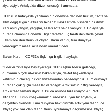
ziyaretçiyle Antalya'da düzenleneceğini anımsattı.
COP31'in Antalya'da yapılmasının önemine değinen Kurum, "Antalya
iklim değişikliğinin etkilerini Akdeniz Havzası'nda hisseden bir ilimiz.
Yani aşırı yangın, yağışlar, selleri Antalya'da yaşıyoruz. Dolayısıyla
burada olması da önemli. Diğer taraftan, üç tarafı denizlerle çevrili
ülkemizde denizlerin ve okyanusların varlığı, tüm dünyaya
vereceğimiz mesaj açısından önemli." dedi.
Bakan Kurum, COP31'e ilişkin şu bilgileri paylaştı:
"Liderler zirvesiyle başlayacağız. 100'ü aşkın liderin geleceği,
dünyanın birçok ülkesinin bakanlarıyla, devlet başkanlarıyla
katılımının olacağı bir organizasyondan bahsediyoruz. Tüm dünyaya
buradan çok güçlü mesajlar vereceğiz. Artık sözün bittiği yerdeyiz,
artık icraat zamanı diyoruz. Bu da aslında bize uyuyor,
AK Parti
iktidarına, Cumhurbaşkanımızın iradesine uyan bir söylem, ki
gerçekten tıkandık. Tüm dünyaya baktığınızda artık yeni taahhüde
ihtiyaç yok, var olan taahhütlerin uygulamaya geçirilmesine ihtiyaç