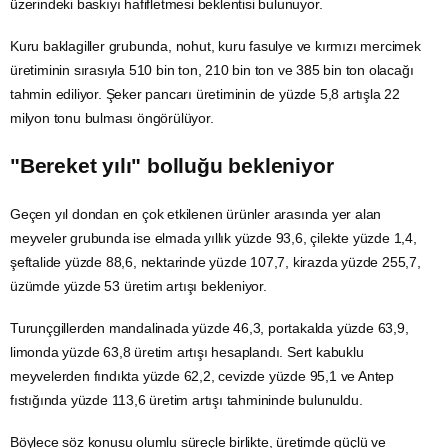
üzerindeki baskıyı hafifletmesi beklentisi bulunuyor.
Kuru baklagiller grubunda, nohut, kuru fasulye ve kırmızı mercimek
üretiminin sırasıyla 510 bin ton, 210 bin ton ve 385 bin ton olacağı
tahmin ediliyor. Şeker pancarı üretiminin de yüzde 5,8 artışla 22
milyon tonu bulması öngörülüyor.
"Bereket yılı" bolluğu bekleniyor
Geçen yıl dondan en çok etkilenen ürünler arasında yer alan
meyveler grubunda ise elmada yıllık yüzde 93,6, çilekte yüzde 1,4,
şeftalide yüzde 88,6, nektarinde yüzde 107,7, kirazda yüzde 255,7,
üzümde yüzde 53 üretim artışı bekleniyor.
Turunçgillerden mandalinada yüzde 46,3, portakalda yüzde 63,9,
limonda yüzde 63,8 üretim artışı hesaplandı. Sert kabuklu
meyvelerden fındıkta yüzde 62,2, cevizde yüzde 95,1 ve Antep
fıstığında yüzde 113,6 üretim artışı tahmininde bulunuldu.
Böylece söz konusu olumlu süreçle birlikte, üretimde güçlü ve