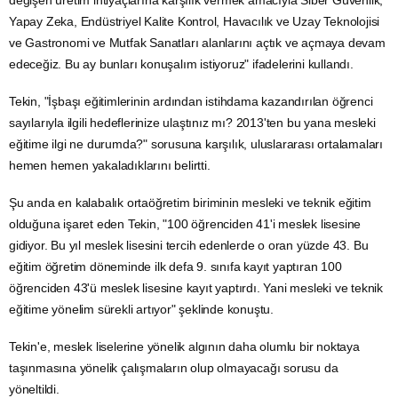
değişen üretim ihtiyaçlarına karşılık vermek amacıyla Siber Güvenlik,
Yapay Zeka, Endüstriyel Kalite Kontrol,
Havacılık
ve
Uzay
Teknolojisi
ve
Gastronomi
ve Mutfak Sanatları alanlarını açtık ve açmaya devam
edeceğiz. Bu ay bunları konuşalım istiyoruz" ifadelerini kullandı.
Tekin, "İşbaşı eğitimlerinin ardından istihdama kazandırılan öğrenci
sayılarıyla ilgili hedeflerinize ulaştınız mı? 2013'ten bu yana mesleki
eğitime ilgi ne durumda?" sorusuna karşılık, uluslararası ortalamaları
hemen hemen yakaladıklarını belirtti.
Şu anda en kalabalık ortaöğretim biriminin mesleki ve teknik eğitim
olduğuna işaret eden Tekin, "100 öğrenciden 41'i meslek lisesine
gidiyor. Bu yıl meslek lisesini tercih edenlerde o oran yüzde 43. Bu
eğitim öğretim döneminde ilk defa 9. sınıfa kayıt yaptıran 100
öğrenciden 43'ü meslek lisesine kayıt yaptırdı. Yani mesleki ve teknik
eğitime yönelim sürekli artıyor" şeklinde konuştu.
Tekin'e, meslek liselerine yönelik algının daha olumlu bir noktaya
taşınmasına yönelik çalışmaların olup olmayacağı sorusu da
yöneltildi.