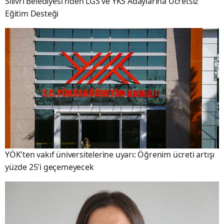
Silivri Belediyesi'nden LGS ve YKS Adaylarına Ücretsiz
Eğitim Desteği
YÖK'ten vakıf üniversitelerine uyarı: Öğrenim ücreti artışı
yüzde 25'i geçemeyecek