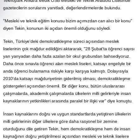
Teknopark
Ankara
İvedik
OSB
Mesleki ve Teknik
Anadolu
Lisesinde
gazetecilerin sorularını yanıtladı, değerlendirmelerde bulundu.
"Mesleki ve teknik eğitim konusu bizim açımızdan can alıcı bir konu"
diyen Tekin, konunun iki açıdan önemli olduğunu söyledi.
Tekin, Türkiye'deki demokratikleşme süreci açısından meslek
liselerinin çok mağdur edildiğini aktararak, "28 Şubat'ta öğrenci sayısı
yarı yarıyadan daha fazla azalan bir okul grubundan bahsediyoruz.
Daha önce sınavla öğrenci alan meslek liseleri, katsayı engeliyle bir
anda öğrenci bulamama riskiyle karşı karşıya kalmıştı. Dolayısıyla
2010'da katsayı mağduriyetinin giderilmiş olması, demokratikleşme
göstergeleri açısından önemli. Bir diğer konu, bütün uluslararası
çalışmalarda, akademik çalışmalarda ülkelerin milli gelirleriyle insan
kaynaklarının yetkinlikleri arasında paralel bir ilişki var" diye konuştu.
İnsan kaynaklarını doğru ve uygun standartlarda yetiştiren ülkelerin
milli gelirlerinin diğer ülkelere göre daha rasyonel bir zemine
oturduğunu dile getiren Tekin, hem demokratikleşme hem de insan
kaynağının doğru yetiştirilmesi açısından mesleki ve teknik liselere