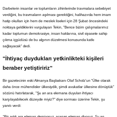
Darbelerin insanlar ve toplumların zihinlerinde travmalara sebebiyet
verdiğini, bu travmaların aşılması gerektiğini, halihazırda hem imam
hatip okulları için hem de
meslek liseleri
için
28 Şubat
öncesindeki
noktaya geldiklerini vurgulayan Tekin, "Bence bizim çalışmalarımız
kadar toplumun demokrasiye, insan haklarına, sivil siyasete sahip
çıkma içgüdüsü de bu algının düzelmesi konusunda katkı
sağlayacak" dedi.
"İhtiyaç duydukları yetkinlikteki kişileri
beraber yetiştiririz"
Bir gazetecinin eski
Almanya
Başbakanı Olaf Scholz'un "Ülke olarak
daha önce mühendisler ülkesiydik, şimdi avukatlar ülkesine dönüştük"
sözünü hatırlatarak, "Şu an ara elemana duyulan ihtiyacı
karşılayabilecek düzeyde miyiz?" diye sorması üzerine Tekin, şu
yanıtı verdi:
"Biz artık ara eleman demiyoruz, aranan eleman diyoruz. Şu an