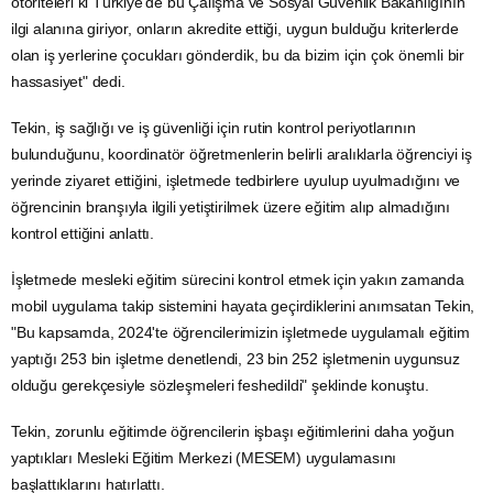
otoriteleri ki Türkiye'de bu Çalışma ve Sosyal Güvenlik Bakanlığının
ilgi alanına giriyor, onların akredite ettiği, uygun bulduğu kriterlerde
olan iş yerlerine çocukları gönderdik, bu da bizim için çok önemli bir
hassasiyet" dedi.
Tekin, iş sağlığı ve iş güvenliği için rutin kontrol periyotlarının
bulunduğunu, koordinatör öğretmenlerin belirli aralıklarla öğrenciyi iş
yerinde ziyaret ettiğini, işletmede tedbirlere uyulup uyulmadığını ve
öğrencinin branşıyla ilgili yetiştirilmek üzere eğitim alıp almadığını
kontrol ettiğini anlattı.
İşletmede mesleki eğitim sürecini kontrol etmek için yakın zamanda
mobil uygulama
takip sistemini hayata geçirdiklerini anımsatan Tekin,
"Bu kapsamda, 2024'te öğrencilerimizin işletmede uygulamalı eğitim
yaptığı 253 bin işletme denetlendi, 23 bin 252 işletmenin uygunsuz
olduğu gerekçesiyle sözleşmeleri feshedildi" şeklinde konuştu.
Tekin, zorunlu eğitimde öğrencilerin işbaşı eğitimlerini daha yoğun
yaptıkları Mesleki Eğitim Merkezi (MESEM) uygulamasını
başlattıklarını hatırlattı.