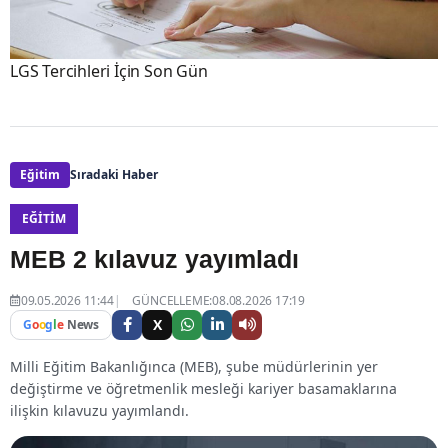
LGS Tercihleri İçin Son Gün
Eğitim
Sıradaki Haber
EĞITIM
MEB 2 kılavuz yayımladı
09.05.2026 11:44
GÜNCELLEME:08.08.2026 17:19
X
G
o
o
g
l
e
News
Milli Eğitim Bakanlığınca (MEB), şube müdürlerinin yer
değiştirme ve öğretmenlik mesleği kariyer basamaklarına
ilişkin kılavuzu yayımlandı.