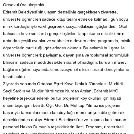
Ortaokulu’na ulaştırıldı.
Edremit Belediyesi’nin ulaşım desteğiyle gerçekleşen ziyarette,
üniversite öğrencileri sadece kitap teslim etmekle kalmadı, gün boyu
minik kardeşleriyle vakit geçirerek sosyal etkileşimi güçlendirdi. Okul
bahçesinde ve sınıflarda gerçekleştirilen kitap okuma etkinliklerinin
ardından çeşitli oyunlar ve sohbetlerle devam eden programda, minik
öğrencilerin mutluluğu gözlerinden okundu. Bu anlamlı buluşma ile
üniversite öğrencileri; paylaşma, dayanışma ve toplumsal sorumluluk
bilincinin sadece maddi destekten ibaret olmadığını, kurulan manevi
bağların eğitim hayatındaki motivasyonel etkisini bizzat deneyimleme
fırsatı buldu.
Ziyaretin sonunda Ortaoba Eşref Kaya İlkokulu/Ortaokulu Müdürü
Seçil Sarğın ve Müdür Yardımcısı Nurdan Arslan, Edremit MYO
heyetine teşekkür ederek bu tür projelerin köy okulları için hayati
önem taşıdığını belirtti. Öğr. Gör. Dr. Mehtap Yılmaz ise projenin
başarıyla tamamlanmasından duyduğu memnuniyeti dile getirerek
desteklerinden dolayı Edremit Belediyesi’ne ve ulaşıma katkı sunan
personel Hakan Dursun’a teşekkürlerini iletti. Program, üniversiteli