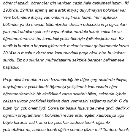
öğrenci azaldı, öğrenciler için yeniden cazip hale getirilmesi lazım'. İki,
1930'da, 1940'ta açılmış ama artık ihtiyaç duyulmayan bölümler var.
Yeni bölümlere ihtiyaç var, onların açılması lazım. Yeni açılacak
bölümler ya da mevcut bölümlerden devam edeceklerin programları
yani müfredatları çok eski veya okullarımızdaki teknik imkanlar ve
öğretmenlerimizin bu konudaki yetkinlikleriyle ilgili eleştiriler var. Biz
dedik ki bunların hepsini giderecek mekanizmalar geliştirmemiz lazım.
2014'te o meşhur dershane kanunundaki proje okul, bize bu imkanı
sundu. Biz bu okulların müfredatlarını sektörle beraber belirlemeye
başladık.
Proje okul formatının bize kazandırdığı bir diğer şey, sektörde ihtiyaç
duyduğumuz yetkinlikteki öğrenciyi yetiştirmek konusunda eğer
öğretmenlerimizin bir eksiklikleri varsa sektörü bilen, sektörün içinde
çalışan uygun profildeki kişilerin ders vermesini sağlamış olduk. O da
bizim için çok önemliydi. Sonra bir başka husus devreye girdi, dedik ki
öğretim programlarını, bölümleri revize ettik, eğitim kadrosuyla ilgili
böyle kararlar aldık ama bu çocuklar sadece teorik eğitimle
yetinebilirler mi, sadece teorik eğitim sorunu çözer mi? 'Sadece teorik