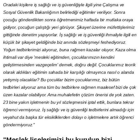
Oradaki kişilere iş sağlığı ve iş güvenliğiyle ilgili yine Çalışma ve
Sosyal Güvenlik Bakanlığının belirlediği eğitimler veriliyor. Sonra
çocuğu gönderdikten sonra öğretmenimiz haftada bir mutlaka oraya
gidiyor, çocuğun çalıştığı yeri görüyor. Şikayet üzerine müfettişlerimiz
gittiğinde
denetim
yapıyorlar. İş sağlığı ve iş güvenliği ihmaliyle ilgili en
küçük bir şikayet geldiğinde biz anında sözleşmeyi feshediyoruz.
Yoğun tedbirlerimizi alıyoruz, buna rağmen kazalar oluyor. Kaza olma
ihtimali var diye 'mesleki eğitimden, çocuklarımızın kendini
geliştirmesinden vazgeçelim' demek, doğru değil. Çocuklarımız teorik
olarak aldıkları eğitimin sahada bir karşılığı olmayınca nasıl o alanda
yetişmiş olacaklar? Bu çocuklar bizim çocuklarımız, biz bütün
tedbirleri alıyoruz ama tüm bu tedbirlere rağmen maalesef bizi de çok
üzen kazalar olabiliyor. Ama muhalefetin çözüm önerisi de yok zaten.
23 bine yakın işletmenin bu yıl sözleşmesini iptal ettik, bunlara tekrar
öğrenci vermiyoruz. İş sağlığı ve iş güvenliği tedbirlerini almadığı için
veyahut da başka tür eksikliklerden dolayı o işletmelere artık öğrenci
göndermiyoruz."
"Meslek liselerimizi bu kurulun bizi