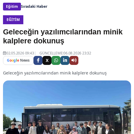
Eğitim
Sıradaki Haber
EĞITIM
Geleceğin yazılımcılarından minik
kalplere dokunuş
02.05.2026 09:43
GÜNCELLEME:06.08.2026 23:32
X
G
o
o
g
l
e
News
Geleceğin yazılımcılarından minik kalplere dokunuş