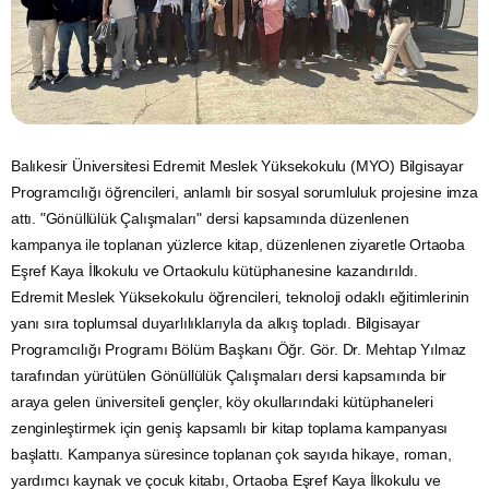
Balıkesir Üniversitesi Edremit Meslek Yüksekokulu (MYO) Bilgisayar
Programcılığı öğrencileri, anlamlı bir sosyal sorumluluk projesine imza
attı. "Gönüllülük Çalışmaları" dersi kapsamında düzenlenen
kampanya ile toplanan yüzlerce kitap, düzenlenen ziyaretle Ortaoba
Eşref Kaya İlkokulu ve Ortaokulu kütüphanesine kazandırıldı.
Edremit Meslek Yüksekokulu öğrencileri, teknoloji odaklı eğitimlerinin
yanı sıra toplumsal duyarlılıklarıyla da alkış topladı. Bilgisayar
Programcılığı Programı Bölüm Başkanı Öğr. Gör. Dr. Mehtap Yılmaz
tarafından yürütülen Gönüllülük Çalışmaları dersi kapsamında bir
araya gelen üniversiteli gençler, köy okullarındaki kütüphaneleri
zenginleştirmek için geniş kapsamlı bir kitap toplama kampanyası
başlattı. Kampanya süresince toplanan çok sayıda hikaye, roman,
yardımcı kaynak ve çocuk kitabı, Ortaoba Eşref Kaya İlkokulu ve