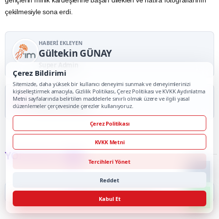
gençlerin minik kardeşlerine başarı dilekleri ve hatıra fotoğraflarının
çekilmesiyle sona erdi.
HABERI EKLEYEN
Gültekin GÜNAY
Super Admin
Çerez Bildirimi
Sitemizde, daha yüksek bir kullanıcı deneyimi sunmak ve deneyimlerinizi
kişiselleştirmek amacıyla, Gizlilik Politikası, Çerez Politikası ve KVKK Aydınlatma
HABER KAYNAĞI
Metni sayfalarında belirtilen maddelerle sınırlı olmak üzere ve ilgili yasal
Punto Haber
düzenlemeler çerçevesinde çerezler kullanıyoruz.
Çerez Politikası
KVKK Metni
YORUMLAR
0
Tercihleri Yönet
Reddet
İlk Yorumu Siz Yapın
Kabul Et