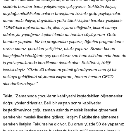
sektörle beraber bunu yetiştirmeye çalışıyoruz. Sektörün ihtiyaç
duyduğu nitelikli elemanların branşlarını bizimle gelip paylaşmaları
durumunda ihtiyaç duydukları yetkinlikteki kişileri beraber yetiştiririz.
TOBB'daki toplantılarda da, illeri ziyaret ettiğimde, ticaret sanayi
odalarıyla yaptığımız toplantılarda da bunları söylüyorum. Gelin
beraber yapalım. Biz bu programları yaparız, öğretim programlarını
revize ederiz, çocukları yetiştiririz, okulu yaparız. Sizden bunun
karşılığında istediğimiz şey çocuklarımızın hem istihdamında hem de
iş yeri açmalarında kendilerine destek olun. Sektörle iş birliği
içerisindeyiz. Yüzde 43 rakamını yeterli görmüyorum ama iyi bir
noktaya geldiğimizi söylemek istiyorum, hemen hemen
OECD
standartlarındayız."
Tekin, "Zamanında çocukların kabiliyetini keşfedebilen öğretmenler
doğru yönlendiriyorlar. Belli bir yaştan sonra kabiliyetler
keşfedilmeyince çoğu zaman aslında meslek lisesine gitmemesi
gerekenler meslek lisesine gidiyor,
İletişim
Fakültesine gitmemesi
gereken İletişim Fakültesine gidiyor. Bu oranı yüzde 50 de yapsanız
bunların ne kadarı acaba bu alanda kabiliyetli?" sorusuna karşılık,