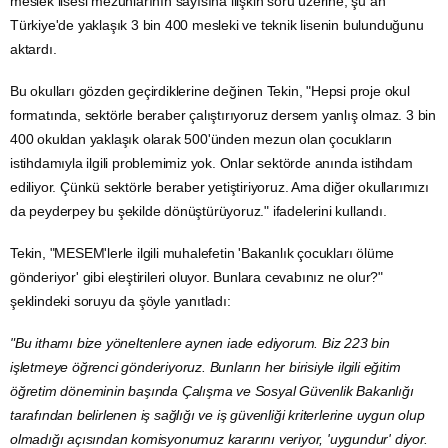
meslek lisesi mezunlarının sayısına ilişkin soru üzerine, şu an
Türkiye'de yaklaşık 3 bin 400 mesleki ve teknik lisenin bulunduğunu
aktardı.
Bu okulları gözden geçirdiklerine değinen Tekin, "Hepsi proje okul
formatında, sektörle beraber çalıştırıyoruz dersem yanlış olmaz. 3 bin
400 okuldan yaklaşık olarak 500'ünden mezun olan çocukların
istihdamıyla ilgili problemimiz yok. Onlar sektörde anında istihdam
ediliyor. Çünkü sektörle beraber yetiştiriyoruz. Ama diğer okullarımızı
da peyderpey bu şekilde dönüştürüyoruz." ifadelerini kullandı.
Tekin, "MESEM'lerle ilgili muhalefetin 'Bakanlık çocukları ölüme
gönderiyor' gibi eleştirileri oluyor. Bunlara cevabınız ne olur?"
şeklindeki soruyu da şöyle yanıtladı:
"Bu ithamı bize yöneltenlere aynen iade ediyorum. Biz 223 bin
işletmeye öğrenci gönderiyoruz. Bunların her birisiyle ilgili eğitim
öğretim döneminin başında
Çalışma ve Sosyal Güvenlik Bakanlığı
tarafından belirlenen iş sağlığı ve iş güvenliği kriterlerine uygun olup
olmadığı açısından komisyonumuz kararını veriyor, 'uygundur' diyor.