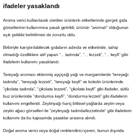
ifadeler yasaklandı
Aroma verici kullanılarak üretilen ürünlerin etiketlerinde gerçek gıda
görsellerinin kullanımına yasak getirildi, ürünün "aromalı" olduğunun
açık şekilde belirtilmesi de zorunlu oldu.
Birbiriyle karıştırılabilecek gıdaların adında ve etiketinde, sahip
olmadığı özelliklere atıf yapan “... tadında”, “... lezzeti”, “... keyfi” gibi
ifadelerin kullanımı yasaklandı.
Tereyağı aroması eklenmiş
ayçiçeği
yağı ve margarinlerde “tereyağı
tadında”, “tereyağı lezzeti”, “tereyağı keyfi” ve kokolin ürünlerinde
“çikolata tadında”, “çikolata lezzeti”, “çikolata keyfi” gibi ifadeler, sütlü
buz ürünlerinde “dondurma keyfi”, “dondurma lezzeti” gibi ifadelerin
kullanımı engellendi.
Zeytinyağı
hariç bitkisel yağlarda zeytin veya
zeytin ağacı görselleri ile “zeytinyağı tadında/lezzetinde” gibi ifadelerin
kullanımı da bu kapsamda yasaklar arasına alındı.
Doğal aroma verici veya doğal renklendirici içeren, bunun dışında