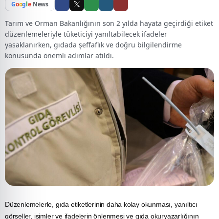
G
o
o
g
l
e
News
Tarım ve Orman Bakanlığının son 2 yılda hayata geçirdiği etiket
düzenlemeleriyle tüketiciyi yanıltabilecek ifadeler
yasaklanırken, gıdada şeffaflık ve doğru bilgilendirme
konusunda önemli adımlar atıldı.
Düzenlemelerle,
gıda
etiketlerinin daha kolay okunması, yanıltıcı
görseller, isimler ve ifadelerin önlenmesi ve gıda okuryazarlığının