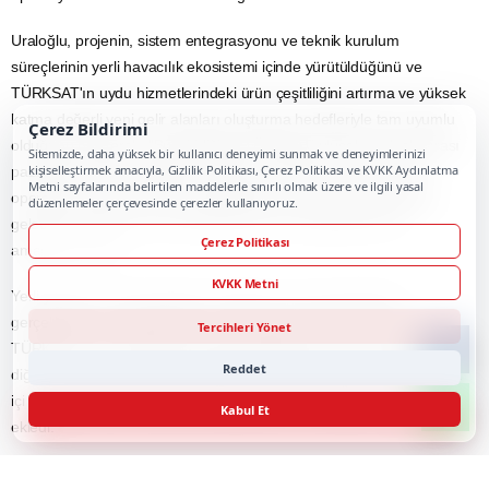
entegrasyonları tamamlandı"
Proje kapsamında kritik öneme sahip Derin Paket İncelemesi
Sistemi'nin satın alma süreçlerinin tamamlandığı bilgisini veren
Uraloğlu, "Yazılım geliştirme ve konfigürasyon hizmetlerinin kabulü ile
Çerez Bildirimi
sistem devreye alındı. Bunlara ek olarak faturalama,
Gelir İdaresi
Sitemizde, daha yüksek bir kullanıcı deneyimi sunmak ve deneyimlerinizi
kişiselleştirmek amacıyla, Gizlilik Politikası, Çerez Politikası ve KVKK Aydınlatma
Başkanlığı
(GİB), e-posta ve Bilgi Teknolojileri ve
İletişim
Kurumu
Metni sayfalarında belirtilen maddelerle sınırlı olmak üzere ve ilgili yasal
düzenlemeler çerçevesinde çerezler kullanıyoruz.
(BTK) entegrasyonları tamamlandı. Tüm paydaşların katılımıyla uçtan
uca test süreçleri ve
siber güvenlik
testleri yönetilerek, sistem
Çerez Politikası
operasyonel kullanıma hazır hale getirildi." ifadelerini kullandı.
KVKK Metni
Uraloğlu, projenin, sistem entegrasyonu ve teknik kurulum
Tercihleri Yönet
süreçlerinin yerli havacılık ekosistemi içinde yürütüldüğünü ve
TÜRKSAT'ın uydu hizmetlerindeki ürün çeşitliliğini artırma ve yüksek
Reddet
katma değerli yeni gelir alanları oluşturma hedefleriyle tam uyumlu
olduğunu belirterek, "Bu işbirliğiyle TÜRKSAT, ulusal ve uluslararası
Kabul Et
pazarlarda uçak içi bağlantı çözümleri sunabilen küresel uydu
operatörü olarak konumunu güçlendirmeyi ve benzer hizmetleri
gelecekte farklı
hava yolu
işletmelerine de yaygınlaştırmayı