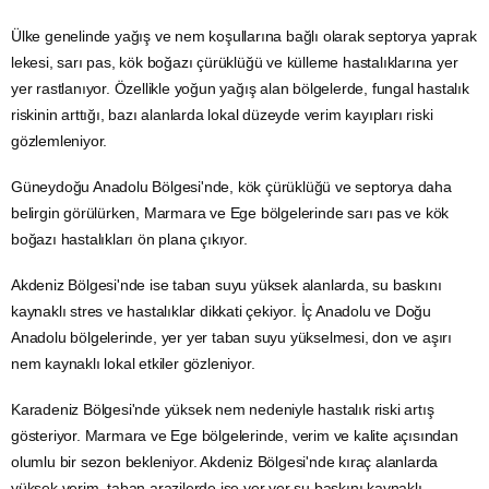
Ülke genelinde yağış ve nem koşullarına bağlı olarak septorya yaprak
lekesi, sarı pas, kök boğazı çürüklüğü ve külleme hastalıklarına yer
yer rastlanıyor. Özellikle yoğun yağış alan bölgelerde, fungal hastalık
riskinin arttığı, bazı alanlarda lokal düzeyde verim kayıpları riski
gözlemleniyor.
Güneydoğu Anadolu Bölgesi'nde, kök çürüklüğü ve septorya daha
belirgin görülürken, Marmara ve Ege bölgelerinde sarı pas ve kök
boğazı hastalıkları ön plana çıkıyor.
Akdeniz Bölgesi'nde ise taban suyu yüksek alanlarda,
su
baskını
kaynaklı stres ve hastalıklar dikkati çekiyor. İç Anadolu ve Doğu
Anadolu bölgelerinde, yer yer taban suyu yükselmesi, don ve aşırı
nem kaynaklı lokal etkiler gözleniyor.
Karadeniz Bölgesi'nde yüksek nem nedeniyle hastalık riski artış
gösteriyor. Marmara ve Ege bölgelerinde, verim ve kalite açısından
olumlu bir sezon bekleniyor. Akdeniz Bölgesi'nde kıraç alanlarda
yüksek verim, taban arazilerde ise yer yer su baskını kaynaklı