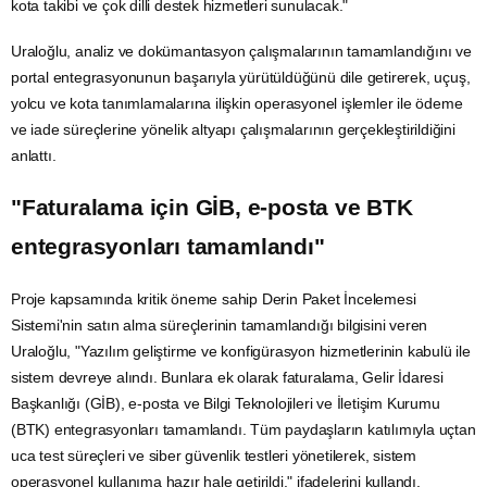
"Proje kapsamında geçen yıl analiz,
tasarım
ve uygulama süreçleri
TÜRKSAT tarafından yerli ve milli imkanlarla başarıyla tamamlandı.
Kullanıcıların etkileşimde bulunduğu ön yüz uygulamaları Turkish
Technology tarafından geliştirilirken uydu ve karasal
trafik
yönetimi,
internet paketi tanımlama, kredi kartıyla ödeme alma, faturalandırma
ve kota yönetimi gibi entegrasyon ve veri yönetimi süreçleri TÜRKSAT
mühendisleri tarafından yapıldı. Bu hizmetle birlikte yolcular,
mesajlaşma, video konferans ve bulut tabanlı iş uygulamalarına uçuş
boyunca kesintisiz erişebilecek. Türk mühendisleri tarafından
geliştirilen yerli 'Yolcu Portalı' üzerinden internet paketi satın alma,
kota takibi ve çok dilli destek hizmetleri sunulacak."
Uraloğlu, analiz ve dokümantasyon çalışmalarının tamamlandığını ve
portal entegrasyonunun başarıyla yürütüldüğünü dile getirerek, uçuş,
yolcu ve kota tanımlamalarına ilişkin operasyonel işlemler ile ödeme
ve iade süreçlerine yönelik altyapı çalışmalarının gerçekleştirildiğini
anlattı.
"Faturalama için GİB, e-posta ve
BTK