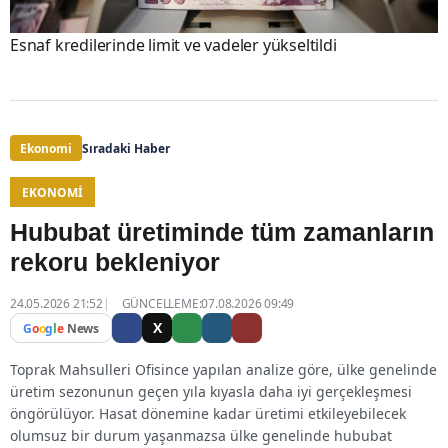
Esnaf kredilerinde limit ve vadeler yükseltildi
Ekonomi
Sıradaki Haber
EKONOMI
Hububat üretiminde tüm zamanların
rekoru bekleniyor
24.05.2026 21:52
GÜNCELLEME:07.08.2026 09:49
X
G
o
o
g
l
e
News
Toprak Mahsulleri Ofisince yapılan analize göre, ülke genelinde
üretim sezonunun geçen yıla kıyasla daha iyi gerçekleşmesi
öngörülüyor. Hasat dönemine kadar üretimi etkileyebilecek
olumsuz bir durum yaşanmazsa ülke genelinde hububat