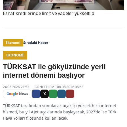
Esnaf kredilerinde limit ve vadeler yükseltildi
Ekonomi
Sıradaki Haber
EKONOMI
TÜRKSAT ile gökyüzünde yerli
internet dönemi başlıyor
24.05.2026 21:52
GÜNCELLEME:08.08.2026 06:53
X
G
o
o
g
l
e
News
TÜRKSAT tarafından sunulacak uçak içi yüksek hızlı internet
hizmeti, bu yıl AJet uçaklarında başlayacak, 2027’de ise Türk
Hava Yolları filosunda kullanılacak.