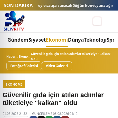
SON DAKİKA
satışa sunacak
Düğün konvoyuna ağır fatura: 540 bin lira ceza, 6 araç
Gündem
Siyaset
Ekonomi
Dünya
Teknoloji
Spor
Güvenilir gıda için atılan adımlar tüketiciye "kalkan"
Haberler
Ekonomi
oldu
Fotoğraf Galerisi
Video Galerisi
EKONOMI
Güvenilir gıda için atılan adımlar
tüketiciye "kalkan" oldu
24.05.2026 21:52
GÜNCELLEME:08.08.2026 04:12