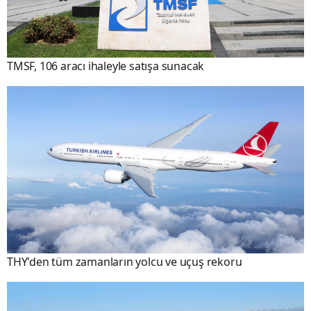
TMSF, 106 aracı ihaleyle satışa sunacak
THY'den tüm zamanların yolcu ve uçuş rekoru