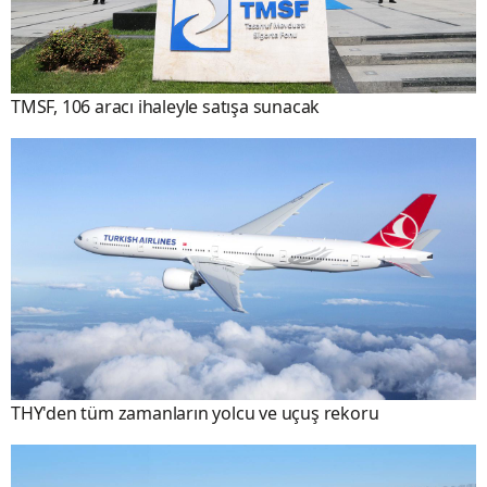
TMSF, 106 aracı ihaleyle satışa sunacak
THY'den tüm zamanların yolcu ve uçuş rekoru