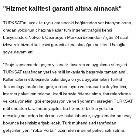
gerçekleştirildiğini anlatan Uraloğlu, bu alandaki testlerin başarıyla
tamamlandığına dikkati çekti.
Uraloğlu, altyapı kurulum süreçlerinin sürdüğünü ifade ederek, "Bu yıl
AJet uçaklarında başlayacak yüksek hızlı internet hizmetinin, 2027
yılında THY filosuna da sunulması planlanıyor. Bu girişimle
Türkiye'nin yerli
uydu
altyapısının sivil havacılıkta etkin kullanımı
mümkün hale getirilirken TÜRKSAT'ın yayıncılık dışındaki mobil ve
havacılık
tabanlı iletişim hizmetlerindeki rekabetçi konumu da
pekiştirildi." diye konuştu.
"Hizmet kalitesi garanti altına alınacak"
TÜRKSAT'ın, uçak ile uydu arasındaki bağlantıdan yer istasyonlarına,
oradan yolcunun cihazına kadar tüm internet trafiğini kendi
bünyesindeki Network Operasyon Merkezi üzerinden 7 gün 24 saat
izleyerek hizmet kalitesini garanti altına alacağını belirten Uraloğlu,
şöyle devam etti: