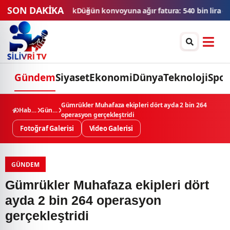
SON DAKİKA
a ağır fatura: 540 bin lira ceza, 6 araç trafikten men edildi
THY'de
Gündem
Siyaset
Ekonomi
Dünya
Teknoloji
Spor
Gümrükler Muhafaza ekipleri dört ayda 2 bin 264
Haberler
Gündem
operasyon gerçekleştridi
Fotoğraf Galerisi
Video Galerisi
GÜNDEM
Gümrükler Muhafaza ekipleri dört
ayda 2 bin 264 operasyon
gerçekleştridi