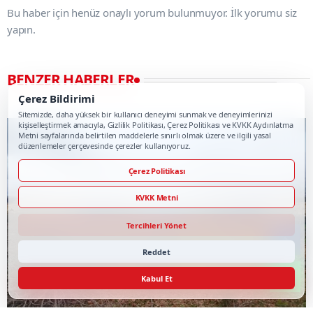
Bu haber için henüz onaylı yorum bulunmuyor. İlk yorumu siz
yapın.
BENZER HABERLER
Çerez Bildirimi
Sitemizde, daha yüksek bir kullanıcı deneyimi sunmak ve deneyimlerinizi
kişiselleştirmek amacıyla, Gizlilik Politikası, Çerez Politikası ve KVKK Aydınlatma
Metni sayfalarında belirtilen maddelerle sınırlı olmak üzere ve ilgili yasal
düzenlemeler çerçevesinde çerezler kullanıyoruz.
Çerez Politikası
KVKK Metni
Tercihleri Yönet
Reddet
Kabul Et