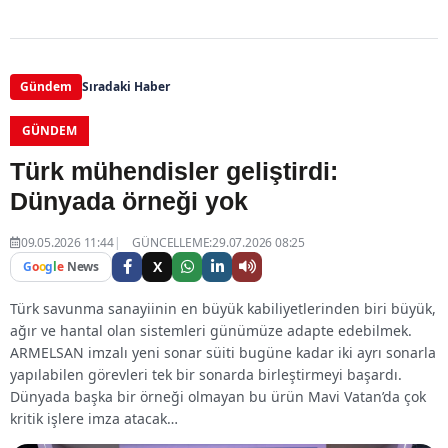
Gündem
Sıradaki Haber
GÜNDEM
Türk mühendisler geliştirdi:
Dünyada örneği yok
09.05.2026 11:44
GÜNCELLEME:29.07.2026 08:25
X
G
o
o
g
l
e
News
Türk savunma sanayiinin en büyük kabiliyetlerinden biri büyük,
ağır ve hantal olan sistemleri günümüze adapte edebilmek.
ARMELSAN imzalı yeni sonar süiti bugüne kadar iki ayrı sonarla
yapılabilen görevleri tek bir sonarda birleştirmeyi başardı.
Dünyada başka bir örneği olmayan bu ürün Mavi Vatan’da çok
kritik işlere imza atacak…