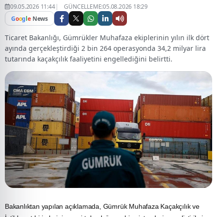
09.05.2026 11:44
GÜNCELLEME:05.08.2026 18:29
G
o
o
g
l
e
News
Ticaret Bakanlığı, Gümrükler Muhafaza ekiplerinin yılın ilk dört
ayında gerçekleştirdiği 2 bin 264 operasyonda 34,2 milyar lira
tutarında kaçakçılık faaliyetini engellediğini belirtti.
Bakanlıktan yapılan açıklamada,
Gümrük
Muhafaza
Kaçakçılık
ve