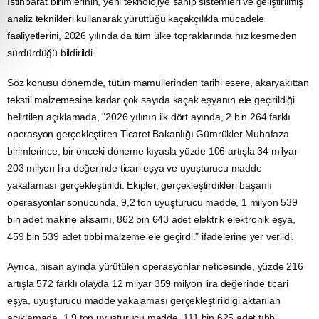
İstihbarat
birimlerinin, yeni teknolojiye sahip sistemleri ve geliştirilmiş
analiz teknikleri kullanarak yürüttüğü kaçakçılıkla mücadele
faaliyetlerini, 2026 yılında da tüm ülke topraklarında hız kesmeden
sürdürdüğü bildirildi.
Söz konusu dönemde,
tütün
mamullerinden tarihi esere, akaryakıttan
tekstil malzemesine kadar çok sayıda kaçak eşyanın ele geçirildiği
belirtilen açıklamada, "2026 yılının ilk dört ayında, 2 bin 264 farklı
operasyon gerçekleştiren
Ticaret
Bakanlığı Gümrükler Muhafaza
birimlerince, bir önceki döneme kıyasla yüzde 106 artışla 34 milyar
203 milyon lira değerinde ticari eşya ve
uyuşturucu
madde
yakalaması gerçekleştirildi. Ekipler, gerçekleştirdikleri başarılı
operasyonlar sonucunda, 9,2 ton uyuşturucu madde, 1 milyon 539
bin adet makine aksamı, 862 bin 643 adet
elektrik
elektronik eşya,
459 bin 539 adet tıbbi malzeme ele geçirdi." ifadelerine yer verildi.
Ayrıca, nisan ayında yürütülen operasyonlar neticesinde, yüzde 216
artışla 572 farklı olayda 12 milyar 359 milyon lira değerinde ticari
eşya, uyuşturucu madde yakalaması gerçekleştirildiği aktarılan
açıklamada, 1,9 ton uyuşturucu madde, 111 bin 625 adet tıbbi