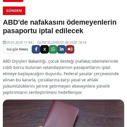
GÜNDEM
ABD'de nafakasını ödemeyenlerin
pasaportu iptal edilecek
09.05.2026 11:44
GÜNCELLEME:05.08.2026 18:18
X
G
o
o
g
l
e
News
ABD Dışişleri Bakanlığı, çocuk desteği (nafaka) ödemelerinde
ciddi borcu bulunan vatandaşlarının pasaportlarını iptal
etmeye başlayacağını duyurdu. Federal yasalar çerçevesinde
alınan bu kararla, çocuklarına karşı yasal ve ahlaki
yükümlülüklerini yerine getirmeyen ebeveynlere yönelik
yaptırımların sertleştirilmesi hedefleniyor.