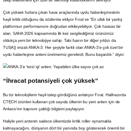
takip edebilmesi için özel bir teknoloji kullandıklarını belirtiyor.
Çok yüksek hızlara çıkan hava araçlarında uydu haberleşmesinin
hayli kritik olduğunu da sözlerine ekliyor Fırat ve “En ufak bir yanlış
platformun performansını doğrudan etkileyebiliyor. Çok hassas bir
alan.
SAHA 2026
kapsamında ilk kez sergilediğimiz ürünümüz
oldukça yeni bir teknolojiye sahip. Tabi fuarın bir diğer yıldızı da
TUSAŞ
imzalı ANKA-3. Her şeyiyle farklı olan ANKA-3’e çok özel bir
uydu haberleşme anteni üretmemiz gerekirdi. Bunu başardık.” diyor.
“İhracat potansiyeli çok yüksek”
Bu tür teknolojilerin hayli talep gördüğünü anlatıyor Fırat. Halihazırda
CTECH ürünleri kullanan çok sayıda ülkenin bu yeni anten için de
Ankara’nın kapısını çaldığı bilgisini paylaşıyor.
Haliyle yeni antenin sadece ülkemizde kritik roller oynamakla
kalmayacağını, dünyanın dört bir yanında boy gösterecek önemli bir