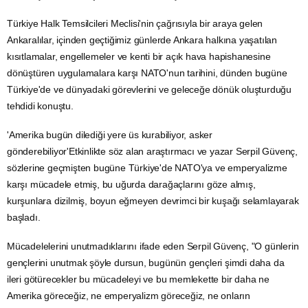
Türkiye Halk Temsilcileri Meclisi'nin çağrısıyla bir araya gelen
Ankaralılar, içinden geçtiğimiz günlerde Ankara halkına yaşatılan
kısıtlamalar, engellemeler ve kenti bir açık hava hapishanesine
dönüştüren uygulamalara karşı NATO'nun tarihini, dünden bugüne
Türkiye'de ve dünyadaki görevlerini ve geleceğe dönük oluşturduğu
tehdidi konuştu.
'Amerika bugün dilediği yere üs kurabiliyor, asker
gönderebiliyor'Etkinlikte söz alan araştırmacı ve yazar Serpil Güvenç,
sözlerine geçmişten bugüne Türkiye'de NATO'ya ve emperyalizme
karşı mücadele etmiş, bu uğurda darağaçlarını göze almış,
kurşunlara dizilmiş, boyun eğmeyen devrimci bir kuşağı selamlayarak
başladı.
Mücadelelerini unutmadıklarını ifade eden Serpil Güvenç, "O günlerin
gençlerini unutmak şöyle dursun, bugünün gençleri şimdi daha da
ileri götürecekler bu mücadeleyi ve bu memlekette bir daha ne
Amerika göreceğiz, ne emperyalizm göreceğiz, ne onların