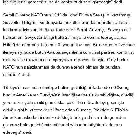
işbirlikçilerini göreceğiz, ne de kapitalist düzeni göreceğiz" dedi.
Serpil Güvenç NATO'nun 1949'da İkinci Dünya Savaşı'nı kazanmış
Sovyetler Birliği'nin ve dünyada muzaffer olan komünistleri ortadan
kaldırmak için kurulduğunu ifade eden Serpil Güvenç, "Savaşın asıl
kahramanı Sovyetler Birliği halkı 27 milyonu vermiş toprağa ama
Hitler'i de gömmüş, faşizmi dünyadan kazımış. Bir de bunun üzerinde
ilerleyen yıllarda bütün Avrupa seçimlerini komünist partiler, komünist
milletvekilleri kazanınca emperyalizmin paçası tutuştu. Olay budur.
NATO'nun palazlanması da dünyaya tehdit olması da bundan
sonradır" dedi.
Türkiye'nin aslında sömürge haline getirildiğini ifade eden Güvenç,
bugün Amerika'nın Türkiye'nin istediği yerine üs kurabildiğine, dilediği
yere asker yollayabildiğine dikkat çekti. Bu mücadeleyi geçmişte
olduğu gibi büyüteceklerini ifade eden Güvenç, "Vaktiyle 6. Filo'da
Amerikan askerlerini denize döktüğümüz ya da İzmir'de gemiden
çıkamaz hale getirdiğimiz mücadeleyi bugün büyüterek devam
edeceğiz" dedi.