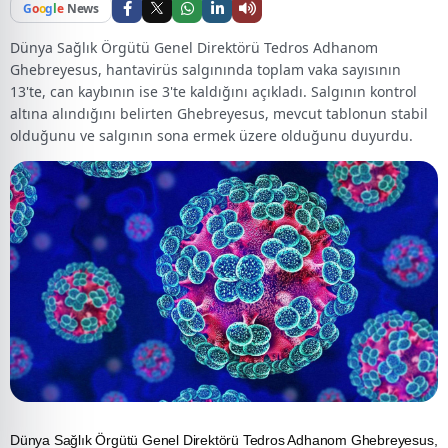
G
o
o
g
l
e
News
Dünya Sağlık Örgütü Genel Direktörü Tedros Adhanom
Ghebreyesus, hantavirüs salgınında toplam vaka sayısının
13'te, can kaybının ise 3'te kaldığını açıkladı. Salgının kontrol
altına alındığını belirten Ghebreyesus, mevcut tablonun stabil
olduğunu ve salgının sona ermek üzere olduğunu duyurdu.
Dünya Sağlık Örgütü Genel Direktörü Tedros Adhanom Ghebreyesus,