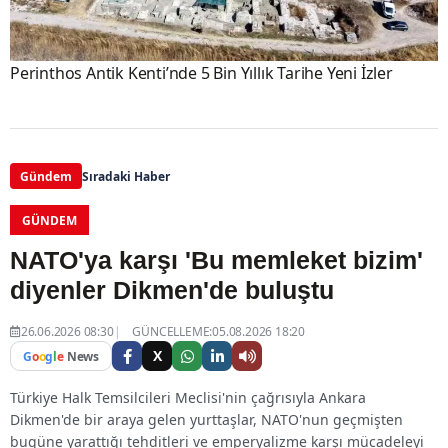
Perinthos Antik Kenti’nde 5 Bin Yıllık Tarihe Yeni İzler
Gündem
Sıradaki Haber
GÜNDEM
NATO'ya karşı 'Bu memleket bizim'
diyenler Dikmen'de buluştu
26.06.2026 08:30
GÜNCELLEME:05.08.2026 18:20
X
G
o
o
g
l
e
News
Türkiye Halk Temsilcileri Meclisi'nin çağrısıyla Ankara
Dikmen'de bir araya gelen yurttaşlar, NATO'nun geçmişten
bugüne yarattığı tehditleri ve emperyalizme karşı mücadeleyi