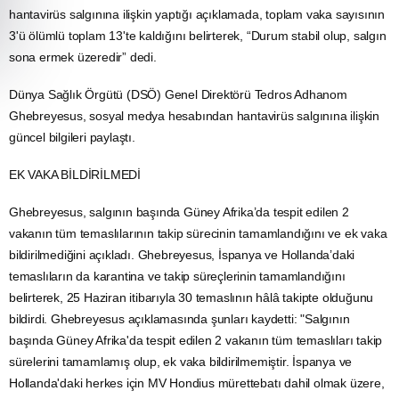
hantavirüs salgınına ilişkin yaptığı açıklamada, toplam vaka sayısının
3'ü ölümlü toplam 13'te kaldığını belirterek, “Durum stabil olup, salgın
sona ermek üzeredir” dedi.
Dünya Sağlık Örgütü (DSÖ) Genel Direktörü Tedros Adhanom
Ghebreyesus, sosyal medya hesabından hantavirüs salgınına ilişkin
güncel bilgileri paylaştı.
EK VAKA BİLDİRİLMEDİ
Ghebreyesus, salgının başında Güney Afrika’da tespit edilen 2
vakanın tüm temaslılarının takip sürecinin tamamlandığını ve ek vaka
bildirilmediğini açıkladı. Ghebreyesus, İspanya ve Hollanda’daki
temaslıların da karantina ve takip süreçlerinin tamamlandığını
belirterek, 25 Haziran itibarıyla 30 temaslının hâlâ takipte olduğunu
bildirdi. Ghebreyesus açıklamasında şunları kaydetti: "Salgının
başında Güney Afrika'da tespit edilen 2 vakanın tüm temaslıları takip
sürelerini tamamlamış olup, ek vaka bildirilmemiştir. İspanya ve
Hollanda'daki herkes için MV Hondius mürettebatı dahil olmak üzere,