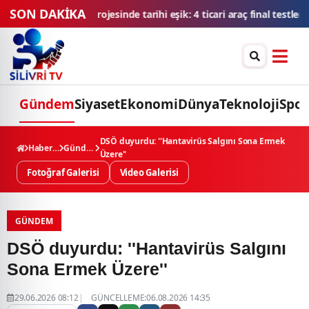
SON DAKİKA
ticari araç final testlerinde
TMSF, 106 aracı ihaleyle satışa sunacak
Gündem
Siyaset
Ekonomi
Dünya
Teknoloji
Spor
DSÖ duyurdu: ''Hantavirüs Salgını Sona Ermek
Haberler
Gündem
Üzere''
Fotoğraf Galerisi
Video Galerisi
GÜNDEM
DSÖ duyurdu: ''Hantavirüs Salgını
Sona Ermek Üzere''
29.06.2026 08:12
GÜNCELLEME:06.08.2026 14:35