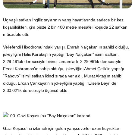
Üç yaşlı safkan İngiliz taylarının yarış hayatlarında sadece bir kez
koşabildikleri, çim pistte 2 bin 400 metre mesafeli koşuda 22 safkan
mücadele etti.
Veliefendi Hipodromu'ndaki yarışı, Emrah Nalçakan'ın sahibi olduğu,
jokeyliğini Halis Karataş'ın yaptığı "Bay Nalçakan" isimli safkan,
2.29.49'luk derecesiyle birinci tamamladı. 2.29.96'lık derecesiyle
Fedai Kahraman'ın sahip olduğu, jokeyliğini Ahmet Çelik'in yaptığı
"Rabovo" isimli safkan ikinci sırada yer aldı. Murat Aktaş'ın sahibi
olduğu, Ercan Çankaya'nın jokeyliğini yaptığı "Ersele Beyi" de
2.30.02'lik derecesiyle üçüncü oldu.
Gazi Koşusu'nu izlemek için gelen yarışseverler uzun kuyruklar