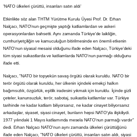
'NATO ülkeleri çürüttü, insanları satın aldı'
Etkinlikte söz alan THTM Yürütme Kurulu Üyesi Prof. Dr. Erhan
Nalçacı, NATO'nun geçmişte yaptığı katliamlardan ve askeri
operasyonlardan bahsetti. Aynı zamanda Türkiye'de laikliğin,
cumhuriyetçiliğin ve kamuculuğun bitirilmesinde en önemli etkenin
NATO'nun siyasal mesaisi olduğunu ifade eden Nalçacı, Türkiye'deki
tüm siyasi suikastlarda ve katliamlarda NATO'nun parmağı olduğunu
ifade etti.
Nalçacı, "NATO bir topyekün savaş örgütü olarak kuruldu. NATO bir
terör örgütü olarak kuruldu, her ülkenin içindeki emekçi halkın
bağımsızlık, özgürlük, eşitlik iradesini yıkmak için kuruldu. İçinde gizli
çeteler, kanunsuzluk, terör, sabotaj, suikastla katliamlar var. Türkiye
tarihinde ne kadar katliam biliyorsanız, ne kadar cinayet biliyorsanız
arkadaşlar, siyaset, siyasi cinayet, bunların hepsi NATO'yla ilişkiliydi.
1977 yılındaki 1 Mayıs katliamında mesela NATO'nun parmağı vardır"
dedi. Erhan Nalçacı NATO'nun aynı zamanda ülkeleri çürüttüğünü
ifade eden Nalçacı, "NATO ülkeleri çürüttü, insanları satın aldı, siyasi