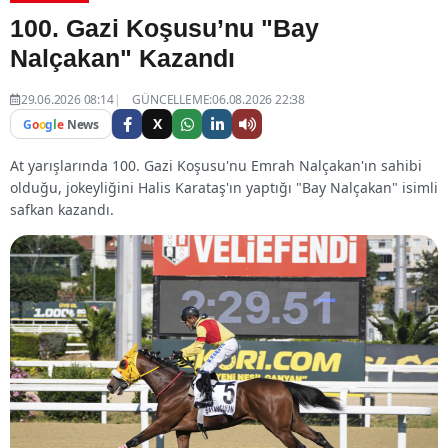
100. Gazi Koşusu’nu "Bay
Nalçakan" Kazandı
29.06.2026 08:14
GÜNCELLEME:06.08.2026 22:38
X
G
o
o
g
l
e
News
At yarışlarında 100. Gazi Koşusu'nu Emrah Nalçakan'ın sahibi
olduğu, jokeyliğini Halis Karataş'ın yaptığı "Bay Nalçakan" isimli
safkan kazandı.