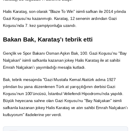
Halis Karataş, son olarak "Blaze To Win" isimli safkan ile 2014 yılında
Gazi Koşusu'nu kazanmıştı. Karataş, 12 senenin ardından Gazi
Koşusu'nda 7. kez şampiyonluğa uzandı.
Bakan Bak, Karataş’ı tebrik etti
Gençlik ve Spor Bakanı Osman Aşkın Bak, 100. Gazi Koşusu'nu "Bay
Nalçakan" isimli safkanla kazanan jokey Halis Karataş ile at sahibi
Emrah Nalçakan'ı yayımladığı mesajla kutladı.
Bak, tebrik mesajında "Gazi Mustafa Kemal Atatürk adına 1927
yılından bu yana düzenlenen Türk at yarışçılığının derbisi Gazi
Koşusu'nun 100'üncüsü, İstanbul Veliefendi Hipodromu'nda yapıldı.
Büyük heyecana sahne olan Gazi Koşusu'nu "Bay Nalçakan" isimli
safkanla kazanan jokey Halis Karataş ve atın sahibi Emrah Nalçakan'ı
kutluyorum" ifadelerine yer verdi.