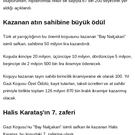
oluştururken, hipodromda rekor bir sayıyla 67 bin 200 seyircinin yer
aldığı açıklandı.
Kazanan atın sahibine büyük ödül
Türk at yarışçılığının bu önemli koşusunu kazanan "Bay Nalçakan"
isimli safkan, sahibine 50 milyon lira kazandırdı.
Koşuda ikinciye 20 milyon, üçüncüye 10 milyon, dördüncüye 5 milyon,
beşinciye de 2 milyon 500 bin lira ikramiye ödenecek.
Koşuyu kazanan tayın sahibi birincilik ikramiyesine ek olarak 100. Yıl
Gazi Koşusu Özel Ödülü, kayıt tutarları, taksit ücretleri ve at sahibi
primiyle birlikte toplam 126 milyon 870 bin liralık ikramiye kazanmış
olacak.
Halis Karataş'ın 7. zaferi
Gazi Koşusu'nu "Bay Nalçakan" isimli safkan ile kazanan Halis
Karataş, bu koşudaki 7. zaferine ulaştı.