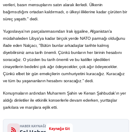
verileri, basın mensuplarını satın alarak ilerledi. Ülkenin
bağımsızlığını ortadan kaldırmadı, o ülkeyi iliklerine kadar çürüten bir
süreç yaşattı." dedi.
Yugoslavya'nın parçalanmasından Irak işgaline, Afganistan'a
müdahaleden Libya'ya kadar birçok yerde NATO parmağı olduğunu
ifade eden Nalçacı, "Bütün bunlar arkadaşlar tarihte kalmış
diyebilirsiniz ama tarih önemli. Çünkü bunların her birinin hesabını
soracağız. O yüzden bu tarih önemli ve bu katiller işledikleri
cinayetlerin bedelini çok ağır ödeyecekler, çok ağır ödeyecekler.
Çünkü elbet bir gün emekçilerin cumhuriyetini kuracağız. Kuracağız
ve tüm bu yaşananların hesabını soracağız." dedi.
Konuşmaların ardından Muharrem Şahin ve Kenan Şahbudak'ın yer
aldığı dinletiler ile etkinlik konserlerle devam ederken, yurttaşlar
şarkılara ve marşlara eşlik etti.
HABER KAYNAĞI
Kaynağa Git