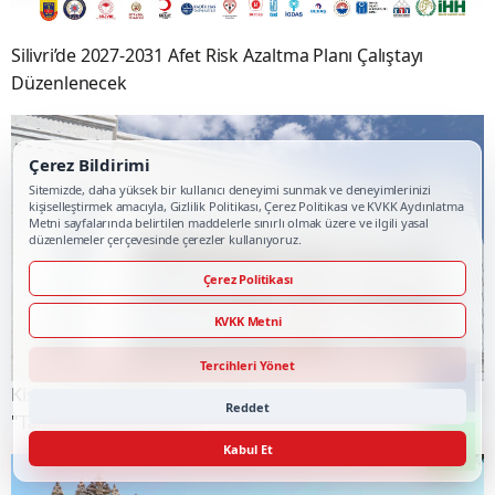
Silivri’de 2027-2031 Afet Risk Azaltma Planı Çalıştayı
Düzenlenecek
Çerez Bildirimi
Sitemizde, daha yüksek bir kullanıcı deneyimi sunmak ve deneyimlerinizi
kişiselleştirmek amacıyla, Gizlilik Politikası, Çerez Politikası ve KVKK Aydınlatma
Metni sayfalarında belirtilen maddelerle sınırlı olmak üzere ve ilgili yasal
düzenlemeler çerçevesinde çerezler kullanıyoruz.
Çerez Politikası
KVKK Metni
Tercihleri Yönet
Kişisel Temizliğine Özen Göstermeyen Eş Boşanmada
Reddet
"Tam Kusurlu" Sayıldı
Kabul Et