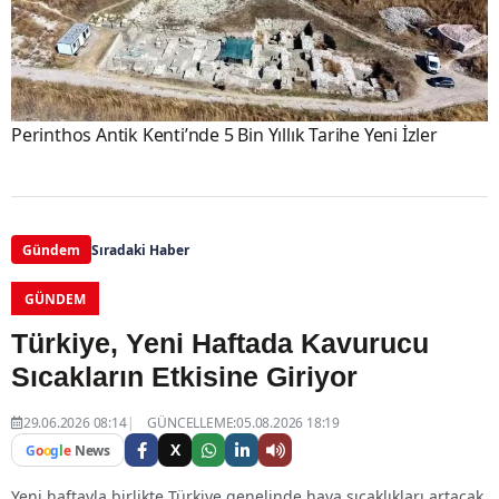
Perinthos Antik Kenti’nde 5 Bin Yıllık Tarihe Yeni İzler
Gündem
Sıradaki Haber
GÜNDEM
Türkiye, Yeni Haftada Kavurucu
Sıcakların Etkisine Giriyor
29.06.2026 08:14
GÜNCELLEME:05.08.2026 18:19
X
G
o
o
g
l
e
News
Yeni haftayla birlikte Türkiye genelinde hava sıcaklıkları artacak.