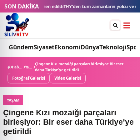
SON DAKİKA
Y'den tüm zamanların yolcu ve uçuş rekoru
Esnaf kredilerinde limi
Gündem
Siyaset
Ekonomi
Dünya
Teknoloji
Spor
Çingene Kızı mozaiği parçaları birleşiyor: Bir eser
Haberler
Yaşam
daha Türkiye’ye getirildi
Fotoğraf Galerisi
Video Galerisi
YAŞAM
Çingene Kızı mozaiği parçaları
birleşiyor: Bir eser daha Türkiye’ye
getirildi