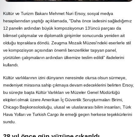
Kültür ve
Turizm
Bakanı Mehmet Nuri Ersoy, sosyal
medya
hesaplarından yaptığı açıklamada, "Daha önce iadesini sağladığımız
12 panelin ardından büyük kompozisyonun 13'üncü parçası da
bilimsel çalışmalar ve diplomatik girişimler sonucunda yeniden ait
olduğu topraklara döndü. Zeugma Mozaik Müzesi'ndeki eserlerle stil
ve kompozisyon açısından önemli benzerlikler taşıyan panel,
yürütülen çalışmaların ardından ülkemize teslim edildi" ifadelerini
kullandı.
Kültür varlıklarının izini dünyanın neresinde olursa olsun sürmeye,
medeniyet mirasına sahip çıkmaya devam edeceklerini belirten Ersoy,
bu süreçte başta Kültür Varlıkları ve Müzeler Genel Müdürlüğü
ekipleri olmak üzere Amerikan İç Güvenlik Soruşturmaları Birimi,
Chicago Başkonsolosluğu, ulusal ve uluslararası bilim insanları, Türk
Hava Yolları ve Turkish Cargo ile emeği geçen herkese teşekkürlerini
sundu.
28 yıl önce gün yüzüne çıkarıldı