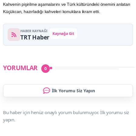
uygulamalı anlatıldı.
Misafirler, ilk olarak Hatay'ın tescilli lezzeti künefenin yapılış
aşamalarını izledi.
Daha sonra Büyükelçi Talip Küçükcan, ocak başına geçerek
konuklara geleneksel yöntemlerle
Türk kahvesi
pişirdi.
Kahvenin pişirilme aşamalarını ve Türk kültüründeki önemini anlatan
Küçükcan, hazırladığı kahveleri konuklara ikram etti.
HABER KAYNAĞI
Kaynağa Git
TRT Haber