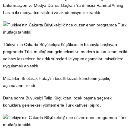
Endonezya
Dışişleri Bakanlığı
Enformasyon ve Kamu Diplomasisi
Genel Müdürü Büyükelçi R. Heru Hartanto Subolo, Endonezya
Turizm
ve Kreatif Ekonomi Bakanlığı Endüstri ve
Yatırım
Başkan
Yardımcısı Rizki Handayani, Güneydoğu Asya Uluslar Birliği (ASEAN)
Topluluk ve Kurumsal İlişkilerden Sorumlu Genel Sekreter Yardımcısı
Büyükelçi Nararya S. Soeprapto ve ASEAN Sekreteryası Dış İlişkiler
Birimi Başkanı Phanthaly Chantharathip, Endonezya Dışişleri
Bakanlığı Avrupa İşleri II. Direktörü Punjul S. Nugraha, Bakanlığın
Enformasyon ve
Medya
Direktörü Hendra Oktavianus, Bakanlığın
Kamu Diplomasisi Direktörü Ani Nigeriawati ile Bakanlığın
Enformasyon ve Medya Dairesi Başkan Yardımcısı Rahmat Aming
Lasim ile medya temsilcileri ve akademisyenler katıldı.
Türkiye'nin Cakarta Büyükelçisi Küçükcan'ın hitabıyla başlayan
programda
Türk mutfağı
nın geleneksel ve modern tatları ikram edildi
ve bazı lezzetlerin hazırlık süreçleri ile yapım aşamaları misafirlere