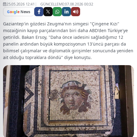
25.05.2026 12:41
GÜNCELLEME:07.08.2026 00:32
G
o
o
g
l
e
News
Gaziantep'in gözdesi Zeugma'nın simgesi "Çingene Kızı"
mozaiğinin kayıp parçalarından biri daha ABD'den Türkiye'ye
getirildi. Bakan Ersoy, "Daha önce iadesini sağladığımız 12
panelin ardından büyük kompozisyonun 13'üncü parçası da
bilimsel çalışmalar ve diplomatik girişimler sonucunda yeniden
ait olduğu topraklara döndü" diye konuştu.