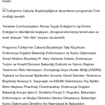
Büyükelçilikten alınan bilgiye göre, her yıl 21 ile 27 Mayıs arasında
kutlanan "
Türk Mutfağı
Haftası" dolayısıyla Cakarta'daki restoranda
resepsiyon verildi.
Cakarta
İletişim
Müşavirliğinin katkısıyla gerçekleştirilen program,
gastrodiplomasinin önemli örneklerinden birine sahne oldu ve
Türk
mutfağı
nın Endonezya'daki kültürel etkileşime sağladığı katkıyı ortaya
koydu.
Yemekte Cumhurbaşkanı Recep Tayyip Erdoğan'ın eşi Emine
Erdoğan'ın liderliğinde başlayan, döngüsel ekonomiyi temel alan ve
israfı önleyen "Sıfır Atık" vizyonu da tanıtıldı.
Programa Türkiye'nin Cakarta Büyükelçisi Talip Küçükcan,