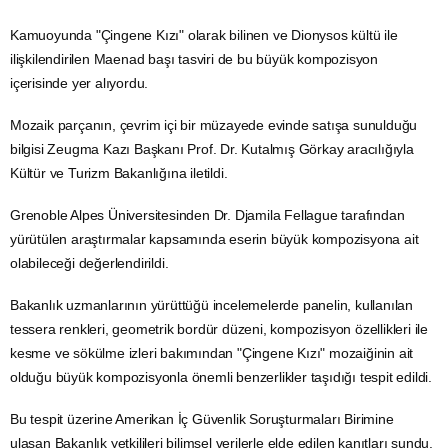
Kamuoyunda "Çingene Kızı" olarak bilinen ve Dionysos kültü ile
ilişkilendirilen Maenad başı tasviri de bu büyük kompozisyon
içerisinde yer alıyordu.
Mozaik parçanın, çevrim içi bir müzayede evinde satışa sunulduğu
bilgisi Zeugma Kazı Başkanı Prof. Dr. Kutalmış Görkay aracılığıyla
Kültür ve Turizm Bakanlığına iletildi.
Grenoble Alpes Üniversitesinden Dr. Djamila Fellague tarafından
yürütülen araştırmalar kapsamında eserin büyük kompozisyona ait
olabileceği değerlendirildi.
Bakanlık uzmanlarının yürüttüğü incelemelerde panelin, kullanılan
tessera renkleri, geometrik bordür düzeni, kompozisyon özellikleri ile
kesme ve sökülme izleri bakımından "Çingene Kızı" mozaiğinin ait
olduğu büyük kompozisyonla önemli benzerlikler taşıdığı tespit edildi.
Bu tespit üzerine Amerikan İç Güvenlik Soruşturmaları Birimine
ulaşan Bakanlık yetkilileri bilimsel verilerle elde edilen kanıtları sundu.