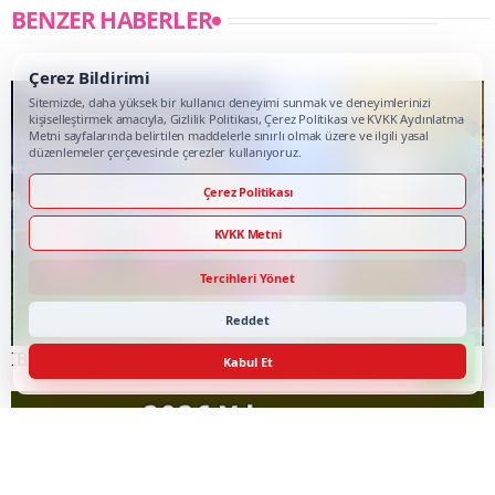
YORUMLAR
0
Çerez Bildirimi
İlk Yorumu Siz Yapın
Sitemizde, daha yüksek bir kullanıcı deneyimi sunmak ve deneyimlerinizi
kişiselleştirmek amacıyla, Gizlilik Politikası, Çerez Politikası ve KVKK Aydınlatma
Metni sayfalarında belirtilen maddelerle sınırlı olmak üzere ve ilgili yasal
düzenlemeler çerçevesinde çerezler kullanıyoruz.
Bu haber için henüz onaylı yorum bulunmuyor. İlk yorumu siz
Çerez Politikası
yapın.
KVKK Metni
Tercihleri Yönet
BENZER HABERLER
Reddet
Kabul Et