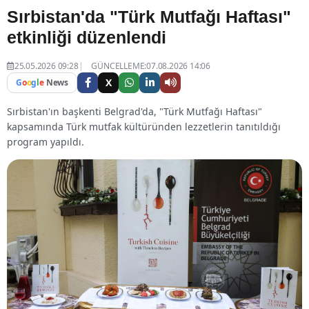
Sırbistan'da "Türk Mutfağı Haftası"
etkinliği düzenlendi
25.05.2026 09:28
GÜNCELLEME:07.08.2026 14:06
X
G
o
o
g
l
e
News
Sırbistan'ın başkenti Belgrad'da, "Türk Mutfağı Haftası"
kapsamında Türk mutfak kültüründen lezzetlerin tanıtıldığı
program yapıldı.