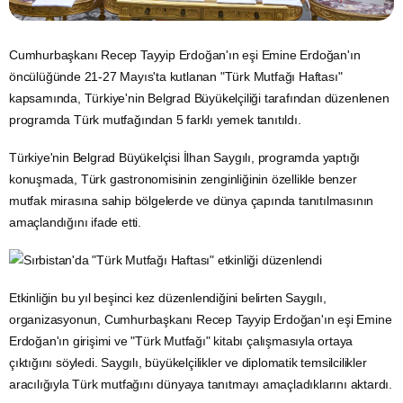
Cumhurbaşkanı Recep Tayyip Erdoğan'ın eşi Emine Erdoğan'ın
öncülüğünde 21-27 Mayıs'ta kutlanan "
Türk Mutfağı
Haftası"
kapsamında, Türkiye'nin Belgrad Büyükelçiliği tarafından düzenlenen
programda
Türk mutfağı
ndan 5 farklı yemek tanıtıldı.
Türkiye'nin Belgrad Büyükelçisi İlhan Saygılı, programda yaptığı
konuşmada, Türk gastronomisinin zenginliğinin özellikle benzer
mutfak mirasına sahip bölgelerde ve dünya çapında tanıtılmasının
amaçlandığını ifade etti.
Etkinliğin bu yıl beşinci kez düzenlendiğini belirten Saygılı,
organizasyonun, Cumhurbaşkanı Recep Tayyip Erdoğan'ın eşi Emine
Erdoğan'ın girişimi ve "
Türk Mutfağı
" kitabı çalışmasıyla ortaya
çıktığını söyledi. Saygılı, büyükelçilikler ve diplomatik temsilcilikler
aracılığıyla
Türk mutfağı
nı dünyaya tanıtmayı amaçladıklarını aktardı.