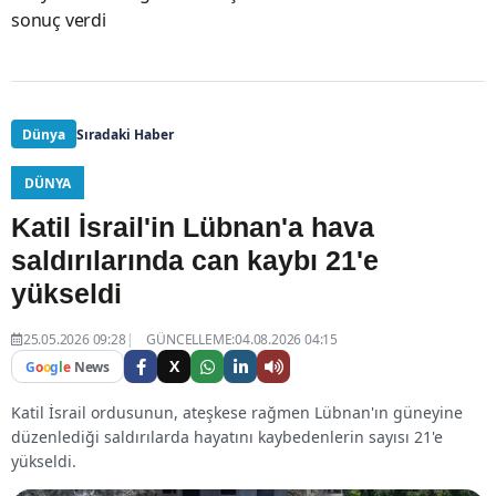
sonuç verdi
Dünya
Sıradaki Haber
DÜNYA
Katil İsrail'in Lübnan'a hava
saldırılarında can kaybı 21'e
yükseldi
25.05.2026 09:28
GÜNCELLEME:04.08.2026 04:15
X
G
o
o
g
l
e
News
Katil İsrail ordusunun, ateşkese rağmen Lübnan'ın güneyine
düzenlediği saldırılarda hayatını kaybedenlerin sayısı 21'e
yükseldi.