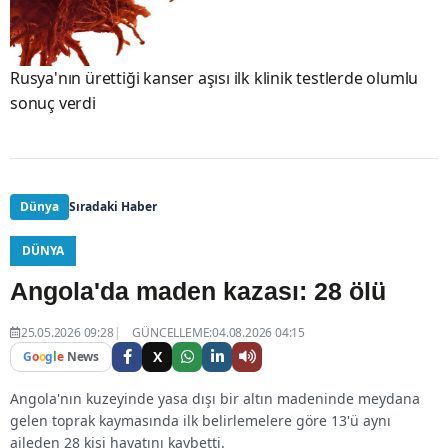
Rusya'nın ürettiği kanser aşısı ilk klinik testlerde olumlu
sonuç verdi
Dünya
Sıradaki Haber
DÜNYA
Angola'da maden kazası: 28 ölü
25.05.2026 09:28
GÜNCELLEME:04.08.2026 04:15
X
G
o
o
g
l
e
News
Angola'nın kuzeyinde yasa dışı bir altın madeninde meydana
gelen toprak kaymasında ilk belirlemelere göre 13'ü aynı
aileden 28 kişi hayatını kaybetti.