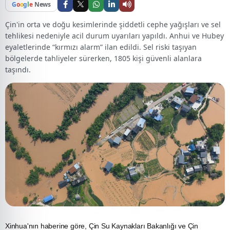
G
o
o
g
l
e
News
Çin'in orta ve doğu kesimlerinde şiddetli cephe yağışları ve sel
tehlikesi nedeniyle acil durum uyarıları yapıldı. Anhui ve Hubey
eyaletlerinde “kırmızı alarm” ilan edildi. Sel riski taşıyan
bölgelerde tahliyeler sürerken, 1805 kişi güvenli alanlara
taşındı.
​​​​​​​Xinhua'nın haberine göre,
Çin
Su
Kaynakları Bakanlığı ve Çin