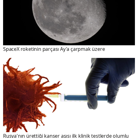
SpaceX roketinin parçası Ay'a çarpmak üzere
Rusya'nın ürettiği kanser aşısı ilk klinik testlerde olumlu