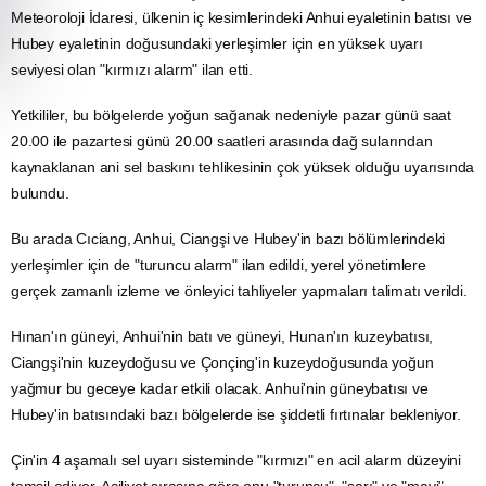
Meteoroloji
İdaresi, ülkenin iç kesimlerindeki Anhui eyaletinin batısı ve
Hubey eyaletinin doğusundaki yerleşimler için en yüksek uyarı
seviyesi olan "kırmızı alarm" ilan etti.
Yetkililer, bu bölgelerde yoğun
sağanak
nedeniyle pazar günü saat
20.00 ile pazartesi günü 20.00 saatleri arasında dağ sularından
kaynaklanan ani
sel
baskını tehlikesinin çok yüksek olduğu uyarısında
bulundu.
Bu arada Cıciang, Anhui, Ciangşi ve Hubey'in bazı bölümlerindeki
yerleşimler için de "turuncu alarm" ilan edildi, yerel yönetimlere
gerçek zamanlı izleme ve önleyici tahliyeler yapmaları talimatı verildi.
Hınan'ın güneyi, Anhui'nin batı ve güneyi, Hunan'ın kuzeybatısı,
Ciangşi'nin kuzeydoğusu ve Çonçing'in kuzeydoğusunda yoğun
yağmur bu geceye kadar etkili olacak. Anhui'nin güneybatısı ve
Hubey'in batısındaki bazı bölgelerde ise şiddetli fırtınalar bekleniyor.
Çin'in 4 aşamalı sel uyarı sisteminde "kırmızı" en acil alarm düzeyini
temsil ediyor. Aciliyet sırasına göre onu "turuncu", "sarı" ve "mavi"