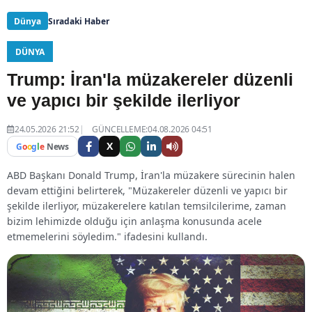
Dünya
Sıradaki Haber
DÜNYA
Trump: İran'la müzakereler düzenli
ve yapıcı bir şekilde ilerliyor
24.05.2026 21:52
GÜNCELLEME:04.08.2026 04:51
X
G
o
o
g
l
e
News
ABD Başkanı Donald Trump, İran'la müzakere sürecinin halen
devam ettiğini belirterek, "Müzakereler düzenli ve yapıcı bir
şekilde ilerliyor, müzakerelere katılan temsilcilerime, zaman
bizim lehimizde olduğu için anlaşma konusunda acele
etmemelerini söyledim." ifadesini kullandı.