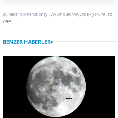
Bu haber için henüz onaylı yorum bulunmuyor. İlk yorumu siz
yapın.
BENZER HABERLER