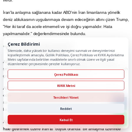
İran'la anlaşma sağlanana kadar ABD'nin İran limanlarına yönelik
deniz ablukasının uygulanmaya devam edeceğinin altını çizen Trump,
"Her iki taraf da acele etmemeli ve işi doğru yapmalıdır. Hata
yapılmamalıdır." değerlendirmesinde bulundu.
Çerez Bildirimi
"Çok daha profesyonel"
Sitemizde, daha yüksek bir kullanıcı deneyimi sunmak ve deneyimlerinizi
kişiselleştirmek amacıyla, Gizlilik Politikası, Çerez Politikası ve KVKK Aydınlatma
Metni sayfalarında belirtilen maddelerle sınırlı olmak üzere ve ilgili yasal
ABD'nin İran'la ilişkilerinin "çok daha profesyonel" ve "verimli" bir
düzenlemeler çerçevesinde çerezler kullanıyoruz.
şekilde ilerlediğini belirten Trump, bununla birlikte İran'ın
nükleer silah
Çerez Politikası
geliştiremeyeceğini anlaması gerektiğini kaydetti.
KVKK Metni
ABD-İran diplomasisinde Orta Doğu'daki ilgili ülkelere de teşekkür
eden Trump, bazı ülkelerin Abraham Anlaşmaları'na katılabileceğini
Tercihleri Yönet
savunarak "Kim bilir, belki İran İslam Cumhuriyeti de bu anlaşmaya
Reddet
katılmak isteyebilir." yorumunu yaptı.
Kabul Et
ABD Başkanı Trump, dün konuyla ilgili yaptığı son açıklamada, nihai
hale getirilmek üzere İran'la "büyük oranda" bir anlaşma üzerinde