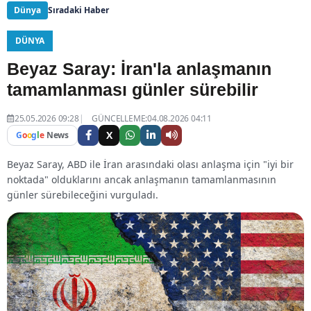
Dünya
Sıradaki Haber
DÜNYA
Beyaz Saray: İran'la anlaşmanın
tamamlanması günler sürebilir
25.05.2026 09:28
GÜNCELLEME:04.08.2026 04:11
X
G
o
o
g
l
e
News
Beyaz Saray, ABD ile İran arasındaki olası anlaşma için "iyi bir
noktada" olduklarını ancak anlaşmanın tamamlanmasının
günler sürebileceğini vurguladı.