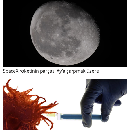
SpaceX roketinin parçası Ay'a çarpmak üzere