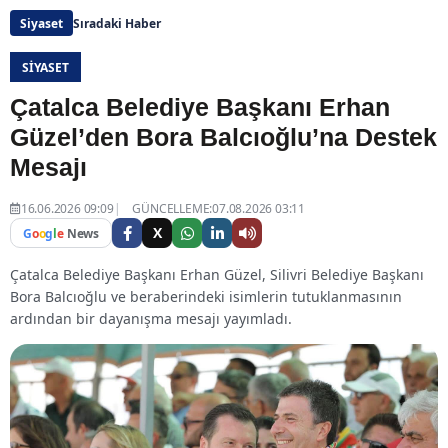
Siyaset
Sıradaki Haber
SIYASET
Çatalca Belediye Başkanı Erhan
Güzel’den Bora Balcıoğlu’na Destek
Mesajı
16.06.2026 09:09
GÜNCELLEME:07.08.2026 03:11
X
G
o
o
g
l
e
News
Çatalca Belediye Başkanı Erhan Güzel, Silivri Belediye Başkanı
Bora Balcıoğlu ve beraberindeki isimlerin tutuklanmasının
ardından bir dayanışma mesajı yayımladı.