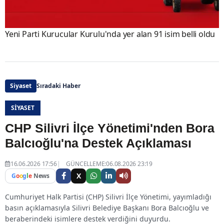
Yeni Parti Kurucular Kurulu'nda yer alan 91 isim belli oldu
Siyaset
Sıradaki Haber
SIYASET
CHP Silivri İlçe Yönetimi'nden Bora
Balcıoğlu'na Destek Açıklaması
16.06.2026 17:56
GÜNCELLEME:06.08.2026 23:19
X
G
o
o
g
l
e
News
Cumhuriyet Halk Partisi (CHP) Silivri İlçe Yönetimi, yayımladığı
basın açıklamasıyla Silivri Belediye Başkanı Bora Balcıoğlu ve
beraberindeki isimlere destek verdiğini duyurdu.