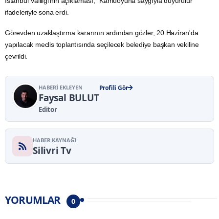
İstanbul Valiliği'nin açıklaması, "Kamuoyuna saygıyla duyurulur"
ifadeleriyle sona erdi.
Görevden uzaklaştırma kararının ardından gözler, 20 Haziran'da
yapılacak meclis toplantısında seçilecek belediye başkan vekiline
çevrildi.
HABERI EKLEYEN
Profili Gör
Faysal BULUT
Editor
HABER KAYNAĞI
Silivri Tv
YORUMLAR
0