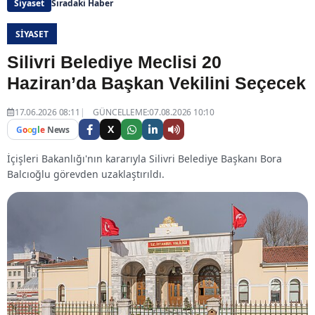
Siyaset
Sıradaki Haber
SIYASET
Silivri Belediye Meclisi 20
Haziran’da Başkan Vekilini Seçecek
17.06.2026 08:11
GÜNCELLEME:07.08.2026 10:10
X
G
o
o
g
l
e
News
İçişleri Bakanlığı'nın kararıyla Silivri Belediye Başkanı Bora
Balcıoğlu görevden uzaklaştırıldı.