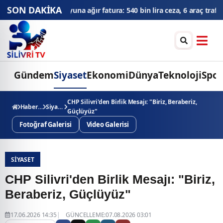
SON DAKİKA
 bin lira ceza, 6 araç trafikten men edildi
THY'den tüm zamanların
Gündem
Siyaset
Ekonomi
Dünya
Teknoloji
Spor
CHP Silivri'den Birlik Mesajı: "Biriz, Beraberiz,
Haberler
Siyaset
Güçlüyüz"
Fotoğraf Galerisi
Video Galerisi
SIYASET
CHP Silivri'den Birlik Mesajı: "Biriz,
Beraberiz, Güçlüyüz"
17.06.2026 14:35
GÜNCELLEME:07.08.2026 03:01