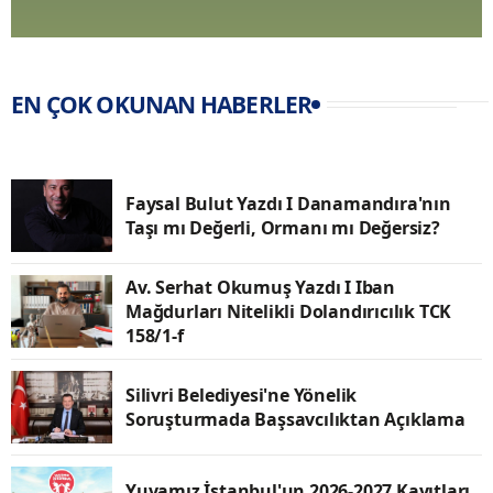
EN ÇOK OKUNAN HABERLER
Faysal Bulut Yazdı I Danamandıra'nın
Taşı mı Değerli, Ormanı mı Değersiz?
Av. Serhat Okumuş Yazdı I Iban
Mağdurları Nitelikli Dolandırıcılık TCK
158/1-f
Silivri Belediyesi'ne Yönelik
Soruşturmada Başsavcılıktan Açıklama
Yuvamız İstanbul'un 2026-2027 Kayıtları