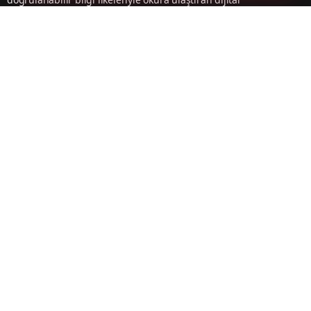
haber platformudur.
silivritvtr@gmail.com
Kurumsal
Hakkımızda
Künye
KVKK Aydınlatma Metni
Önemli Telefonlar
Çerez Politikası
Topluluk Kuralları
Yazarlar
Hizmet Şartları