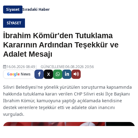
Siyaset
Sıradaki Haber
SIYASET
İbrahim Kömür'den Tutuklama
Kararının Ardından Teşekkür ve
Adalet Mesajı
16.06.2026 08:49
GÜNCELLEME:06.08.2026 20:56
X
G
o
o
g
l
e
News
Silivri Belediyesi'ne yönelik yürütülen soruşturma kapsamında
hakkında tutuklama kararı verilen CHP Silivri eski İlçe Başkanı
İbrahim Kömür, kamuoyuna yaptığı açıklamada kendisine
destek verenlere teşekkür etti ve adalete olan inancını
vurguladı.