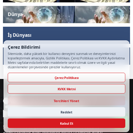
Dünya
İş Dünyası
Çerez Bildirimi
Sitemizde, daha yüksek bir kullanıcı deneyimi sunmak ve deneyimlerinizi
Teknoloji
kişiselleştirmek amacıyla, Gizlilik Politikası, Çerez Politikası ve KVKK Aydınlatma
Metni sayfalarında belirtilen maddelerle sınırlı olmak üzere ve ilgili yasal
düzenlemeler çerçevesinde çerezler kullanıyoruz.
Çerez Politikası
KVKK Metni
Tercihleri Yönet
Reddet
Kabul Et
Silivri Tv Haber, güncel haber akışını hızlı, sade ve
doğrulanabilir bilgi ilkeleriyle okura ulaştıran dijital