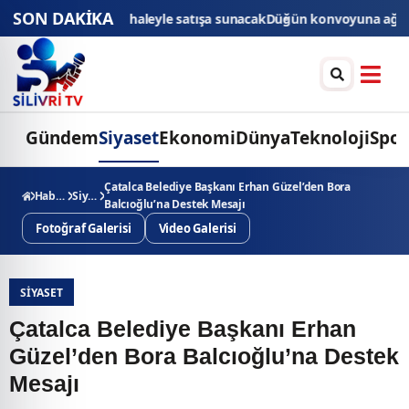
SON DAKİKA
eyle satışa sunacak
Düğün konvoyuna ağır fatura: 540 bin lira ceza, 6
Gündem
Siyaset
Ekonomi
Dünya
Teknoloji
Spor
Çatalca Belediye Başkanı Erhan Güzel’den Bora
Haberler
Siyaset
Balcıoğlu’na Destek Mesajı
Fotoğraf Galerisi
Video Galerisi
SIYASET
Çatalca Belediye Başkanı Erhan
Güzel’den Bora Balcıoğlu’na Destek
Mesajı