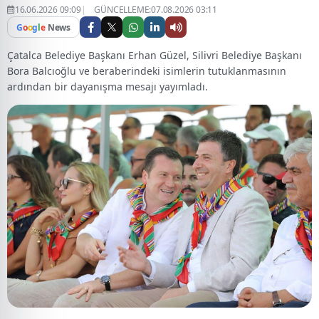
16.06.2026 09:09
GÜNCELLEME:07.08.2026 03:11
G
o
o
g
l
e
News
Çatalca Belediye Başkanı Erhan Güzel, Silivri Belediye Başkanı
Bora Balcıoğlu ve beraberindeki isimlerin tutuklanmasının
ardından bir dayanışma mesajı yayımladı.