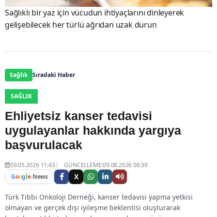
Sağlıklı bir yaz için vücudun ihtiyaçlarını dinleyerek
gelişebilecek her türlü ağrıdan uzak durun
Sağlık
Sıradaki Haber
SAĞLIK
Ehliyetsiz kanser tedavisi
uygulayanlar hakkında yargıya
başvurulacak
09.05.2026 11:43
GÜNCELLEME:09.08.2026 06:39
X
G
o
o
g
l
e
News
Türk Tıbbi Onkoloji Derneği, kanser tedavisi yapma yetkisi
olmayan ve gerçek dışı iyileşme beklentisi oluşturarak