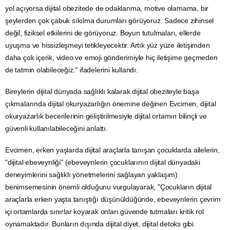
yol açıyorsa dijital obezitede de odaklanma, motive olamama, bir
şeylerden çok çabuk sıkılma durumları görüyoruz. Sadece zihinsel
değil, fiziksel etkilerini de görüyoruz. Boyun tutulmaları, ellerde
uyuşma ve hissizleşmeyi tetikleyecektir. Artık yüz yüze iletişimden
daha çok içerik, video ve emoji gönderimiyle hiç iletişime geçmeden
de tatmin olabileceğiz." ifadelerini kullandı.
Bireylerin dijital dünyada sağlıklı kalarak dijital obeziteyle başa
çıkmalarında dijital okuryazarlığın önemine değinen Evcimen, dijital
okuryazarlık becerilerinin geliştirilmesiyle dijital ortamın bilinçli ve
güvenli kullanılabileceğini anlattı.
Evcimen, erken yaşlarda dijital araçlarla tanışan çocuklarda ailelerin,
"dijital ebeveynliği" (ebeveynlerin çocuklarının dijital dünyadaki
deneyimlerini sağlıklı yönetmelerini sağlayan yaklaşım)
benimsemesinin önemli olduğunu vurgulayarak, "Çocukların dijital
araçlarla erken yaşta tanıştığı düşünüldüğünde, ebeveynlerin çevrim
içi ortamlarda sınırlar koyarak onları güvende tutmaları kritik rol
oynamaktadır. Bunların dışında dijital diyet, dijital detoks gibi