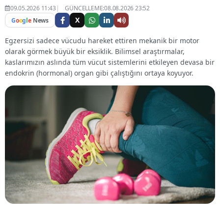
09.05.2026 11:43
GÜNCELLEME:08.08.2026 23:52
X
G
o
o
g
l
e
News
Egzersizi sadece vücudu hareket ettiren mekanik bir motor
olarak görmek büyük bir eksiklik. Bilimsel araştırmalar,
kaslarımızın aslında tüm vücut sistemlerini etkileyen devasa bir
endokrin (hormonal) organ gibi çalıştığını ortaya koyuyor.