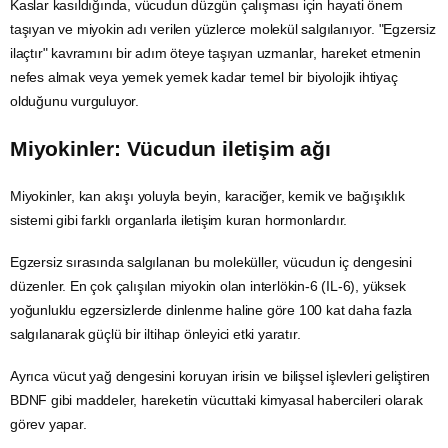
Kaslar kasıldığında, vücudun düzgün çalışması için hayati önem
taşıyan ve miyokin adı verilen yüzlerce molekül salgılanıyor. "Egzersiz
ilaçtır" kavramını bir adım öteye taşıyan uzmanlar, hareket etmenin
nefes almak veya yemek yemek kadar temel bir biyolojik ihtiyaç
olduğunu vurguluyor.
Miyokinler: Vücudun iletişim ağı
Miyokinler, kan akışı yoluyla beyin, karaciğer, kemik ve bağışıklık
sistemi gibi farklı organlarla iletişim kuran hormonlardır.
Egzersiz
sırasında salgılanan bu moleküller, vücudun iç dengesini
düzenler. En çok çalışılan miyokin olan interlökin-6 (IL-6), yüksek
yoğunluklu egzersizlerde dinlenme haline göre 100 kat daha fazla
salgılanarak güçlü bir iltihap önleyici etki yaratır.
Ayrıca vücut yağ dengesini koruyan irisin ve bilişsel işlevleri geliştiren
BDNF gibi maddeler, hareketin vücuttaki kimyasal habercileri olarak
görev yapar.