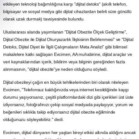
etkileyen teknoloji bağımlılığına karşı "dijital detoks" (akıllı telefon,
bilgisayar ve sosyal
medya
gibi dijital cihazlardan belirli süre gönüllü
olarak uzak durmak) tavsiyesinde bulundu.
Uluslararası alanda yayımlanan "Dijital
Obezite
Ölçek Geliştirme",
Dijital Obezite ile Dijital Okuryazarlık İlişkisinin Belirlenmesi" ve "Dijital
Detoks, Dijital Diyet ile İlgili Çalışmaların
Meta
Analizi" gibi bilimsel
makalelere katkı sağlayan Evcimen, AA muhabirine, dijital araçlar ve
veri kaynaklarından içerik, bildirim veya bilginin gereğinden fazla
alınmasının, "dijital obezite"ye neden olduğunu söyledi.
Dijital obeziteyi çağın en büyük tehlikelerinden biri olarak niteleyen
Evcimen, "Telefonsuz kaldığınızda veya internet kesildiğinde
kaygı
durumu yaşıyorsanız, çeşitli platformlardaki dizi gibi içerikleri üst üste
izliyorsanız, fotoğrafınızı çekip sosyal medyada paylaşıyor, yorum ve
beğenileri sıklıkla takip ediyorsanız dijital obezite eğiliminde
olduğunuzu söyleyebiliriz." dedi.
Evcimen, dijital dünyanın her yaştan bireyi etkisi altında aldığını ancak