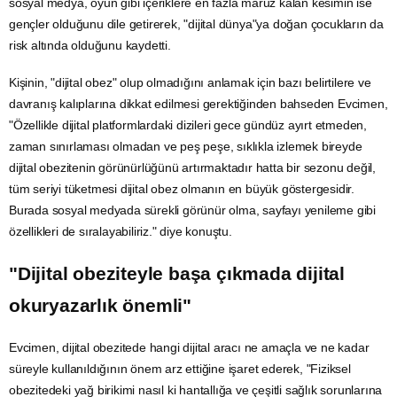
sosyal medya,
oyun
gibi içeriklere en fazla maruz kalan kesimin ise
gençler olduğunu dile getirerek, "dijital dünya"ya doğan çocukların da
risk altında olduğunu kaydetti.
Kişinin, "dijital obez" olup olmadığını anlamak için bazı belirtilere ve
davranış kalıplarına dikkat edilmesi gerektiğinden bahseden Evcimen,
"Özellikle dijital platformlardaki dizileri gece gündüz ayırt etmeden,
zaman sınırlaması olmadan ve peş peşe, sıklıkla izlemek bireyde
dijital obezitenin görünürlüğünü artırmaktadır hatta bir sezonu değil,
tüm seriyi tüketmesi dijital obez olmanın en büyük göstergesidir.
Burada sosyal medyada sürekli görünür olma, sayfayı yenileme gibi
özellikleri de sıralayabiliriz." diye konuştu.
"Dijital obeziteyle başa çıkmada dijital
okuryazarlık önemli"
Evcimen, dijital obezitede hangi dijital aracı ne amaçla ve ne kadar
süreyle kullanıldığının önem arz ettiğine işaret ederek, "Fiziksel
obezitedeki yağ birikimi nasıl ki hantallığa ve çeşitli sağlık sorunlarına