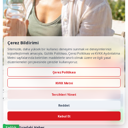
Çerez Bildirimi
Sitemizde, daha yüksek bir kullanıcı deneyimi sunmak ve deneyimlerinizi
kişiselleştirmek amacıyla, Gizlilik Politikası, Çerez Politikası ve KVKK Aydınlatma
Metni sayfalarında belirtilen maddelerle sınırlı olmak üzere ve ilgili yasal
düzenlemeler çerçevesinde çerezler kullanıyoruz.
Çerez Politikası
KVKK Metni
Sağlıklı bir yaz için vücudun ihtiyaçlarını dinleyerek
Tercihleri Yönet
gelişebilecek her türlü ağrıdan uzak durun
Reddet
Kabul Et
Sağlık
Sıradaki Haber