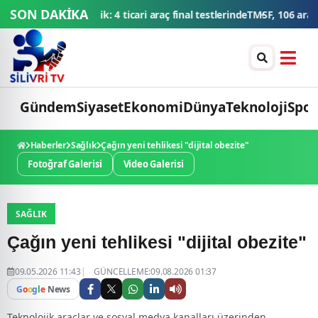
SON DAKİKA
tlerinde
TMSF, 106 aracı ihaleyle satışa sunacak
Düğün konvoyuna ağır 
Gündem
Siyaset
Ekonomi
Dünya
Teknoloji
Spor
Haberler
Sağlık
Çağın yeni tehlikesi "dijital obezite"
Fotoğraf Galerisi
Video Galerisi
SAĞLIK
Çağın yeni tehlikesi "dijital obezite"
09.05.2026 11:43
GÜNCELLEME:09.08.2026 01:37
G
o
o
g
l
e
News
Teknolojik araçlar ve sosyal medya kanalları üzerinden