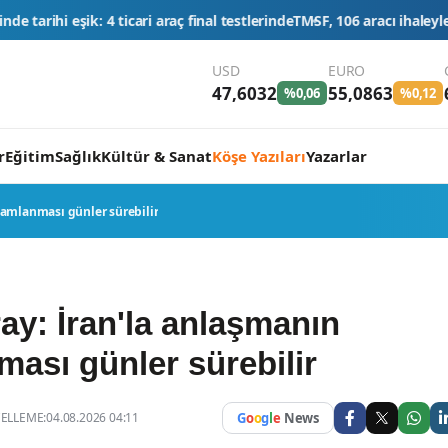
 final testlerinde
TMSF, 106 aracı ihaleyle satışa sunacak
Düğün konvo
USD
EURO
47,6032
55,0863
%0,06
%0,12
r
Eğitim
Sağlık
Kültür & Sanat
Köşe Yazıları
Yazarlar
mamlanması günler sürebilir
ay: İran'la anlaşmanın
ası günler sürebilir
LLEME:04.08.2026 04:11
G
o
o
g
l
e
News