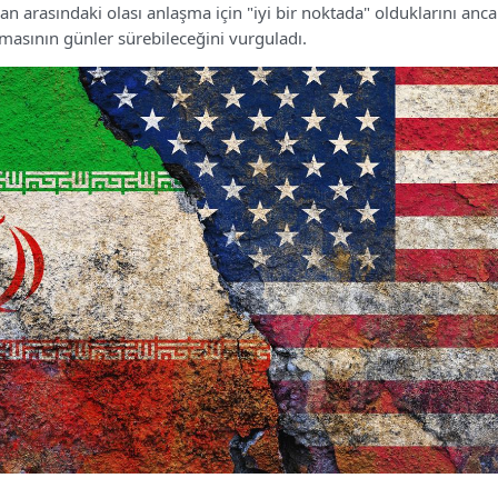
an arasındaki olası anlaşma için "iyi bir noktada" olduklarını anc
sının günler sürebileceğini vurguladı.