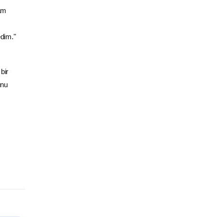
vam
dim."
bir
unu