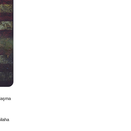
nlaşma
ilaha