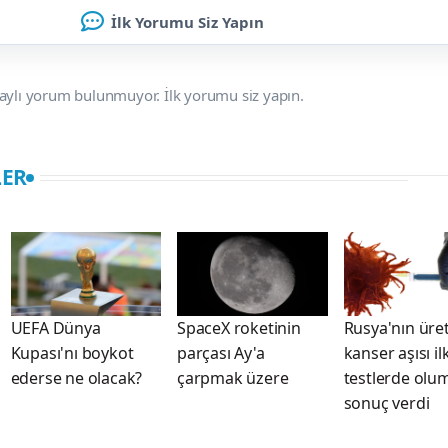
İlk Yorumu Siz Yapın
aylı yorum bulunmuyor. İlk yorumu siz yapın.
LER
UEFA Dünya
SpaceX roketinin
Rusya'nın üret
Kupası'nı boykot
parçası Ay'a
kanser aşısı ilk
ederse ne olacak?
çarpmak üzere
testlerde olu
sonuç verdi