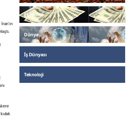
Ekonomi
 İran'ın
laştı.
Dünya
k
İş Dünyası
Teknoloji
z
ını
akere
 kulak