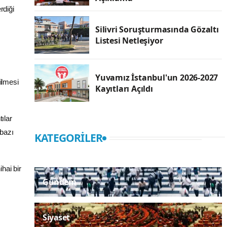
rdiği
Silivri Soruşturmasında Gözaltı
Listesi Netleşiyor
Yuvamız İstanbul'un 2026-2027
ilmesi
Kayıtları Açıldı
ılar
 bazı
KATEGORILER
hai bir
Gündem
Siyaset