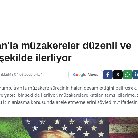
an'la müzakereler düzenli ve
şekilde ilerliyor
X
LLEME:04.08.2026 04:51
G
o
o
g
l
e
News
mp, İran'la müzakere sürecinin halen devam ettiğini belirterek,
 yapıcı bir şekilde ilerliyor, müzakerelere katılan temsilcilerime
u için anlaşma konusunda acele etmemelerini söyledim." ifadesin