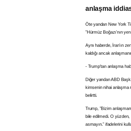
anlaşma iddias
Öte yandan
New York T
"Hürmüz Boğazı'nın yenid
Aynı haberde, İran'ın z
kaldığı ancak anlaşmanın
- Trump'tan anlaşma habe
Diğer yandan ABD Başk
kimsenin nihai anlaşma m
belirtti.
Trump, "Bizim anlaşmam
bile edilmedi. O yüzden, 
asmayın." ifadelerini kul