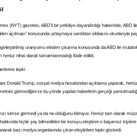
ı
imes
(NYT) gazetesi, ABD'li bir yetkiliye dayandırdığı haberinde, ABD ile
en açılması" konusunda uzlaşmaya vardıkları iddiasını okurlarıyla pay
enginleştirilmiş uranyumu elinden çıkarma konusunda da ABD ile mutabı
 henüz nihai olarak tamamlanmadığı ifade edildi.
rlerine tepki
anı Donald Trump, sosyal
medya
hesabından açıklama yaparak, henü
etnini görmediğini ve bu yönde yapılan haberlerin gerçeği yansıtmadığ
ızı kimse görmedi ya da ne olduğunu bilmiyor. Henüz tam olarak müz
hakkında hiçbir şey bilmedikleri bir konuyu eleştiren o başarısız kişilere
lanarak bazı medya organlarında çıkan eleştirilere tepki gösterdi.