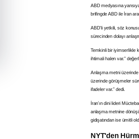
ABD
medyasına yansıyan
brifingde ABD ile
İran
ara
ABD'li yetkili, söz konu
sürecinden dolayı anlaşm
Temkinli bir iyimserlikle
ihtimali halen var." değer
Anlaşma metni üzerinde ha
üzerinde görüşmeler sürüy
ifadeler var." dedi.
İran'ın dini lideri Müct
anlaşma metnine dönüşüp
gidişatından ise ümitli ol
NYT'den Hürmü