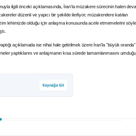
yla ilgili önceki açıklamasında, İran'la müzakere sürecinin halen de
akereler düzenli ve yapıcı bir şekilde ilerliyor; müzakerelere katılan
izim lehimizde olduğu için anlaşma konusunda acele etmemelerini söyle
tı.
ptığı açıklamada ise nihai hale getirilmek üzere İran'la "büyük oranda" 
meler yaptıklarını ve anlaşmanın kısa sürede tamamlanmasını umduğ
Kaynağa Git