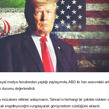
syal
medya
hesabından yaptığı paylaşımda, ABD ile
İran
arasındaki a
ik durumu değerlendirdi.
a müzakere ettikleri anlaşmanın, Tahran'ın herhangi bir şekilde nükleer s
rak engelleyeceğini vurgulayarak görüşmelerin sürdüğünü aktardı.