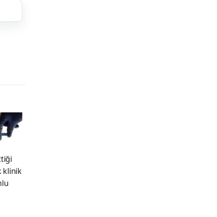
tiği
 klinik
mlu