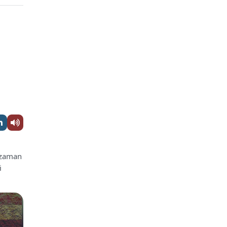
, zaman
i