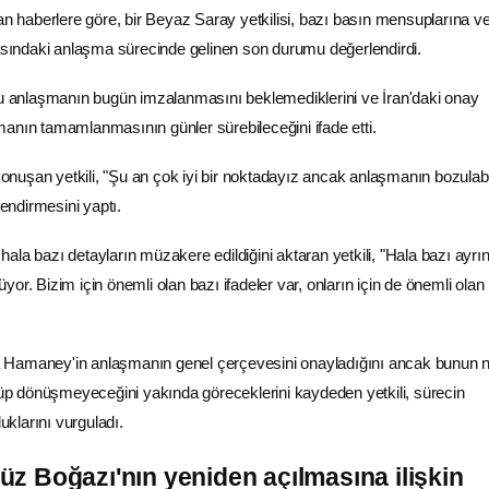
 haberlere göre, bir
Beyaz Saray
yetkilisi, bazı basın mensuplarına ve
sındaki anlaşma sürecinde gelinen son durumu değerlendirdi.
su anlaşmanın bugün imzalanmasını beklemediklerini ve İran'daki onay
anın tamamlanmasının günler sürebileceğini ifade etti.
 konuşan yetkili, "Şu an çok iyi bir noktadayız ancak anlaşmanın bozulab
lendirmesini yaptı.
la bazı detayların müzakere edildiğini aktaran yetkili, "Hala bazı ayrınt
or. Bizim için önemli olan bazı ifadeler var, onların için de önemli olan
eba Hamaney'in anlaşmanın genel çerçevesini onayladığını ancak bunun ni
 dönüşmeyeceğini yakında göreceklerini kaydeden yetkili, sürecin
duklarını vurguladı.
z Boğazı'nın yeniden açılmasına ilişkin