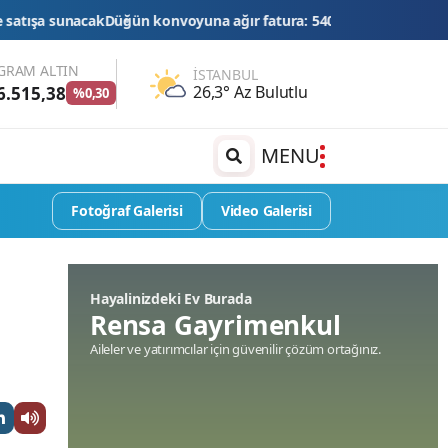
yuna ağır fatura: 540 bin lira ceza, 6 araç trafikten men edildi
THY
GRAM ALTIN
İSTANBUL
26,3° Az Bulutlu
6.515,38
%0,30
MENU
Fotoğraf Galerisi
Video Galerisi
Hayalinizdeki Ev Burada
Rensa Gayrimenkul
Aileler ve yatırımcılar için güvenilir çözüm ortağınız.