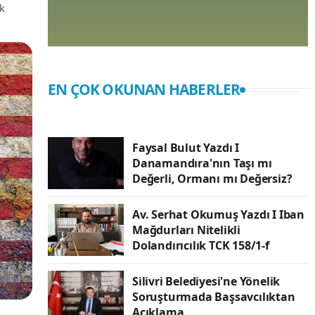
ak
EN ÇOK OKUNAN HABERLER
Faysal Bulut Yazdı I
Danamandıra'nın Taşı mı
Değerli, Ormanı mı Değersiz?
Av. Serhat Okumuş Yazdı I Iban
Mağdurları Nitelikli
Dolandırıcılık TCK 158/1-f
Silivri Belediyesi'ne Yönelik
Soruşturmada Başsavcılıktan
Açıklama