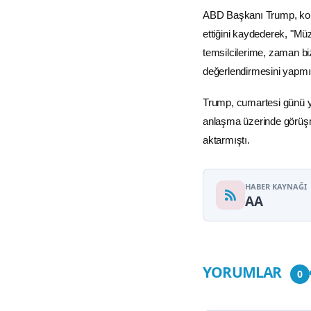
ABD Başkanı Trump, konu
ettiğini kaydederek, "Müz
temsilcilerime, zaman b
değerlendirmesini yapmış
Trump, cumartesi günü ya
anlaşma üzerinde görüş
aktarmıştı.
HABER KAYNAĞI
AA
YORUMLAR
0