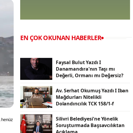
EN ÇOK OKUNAN HABERLER
Faysal Bulut Yazdı I
Danamandıra'nın Taşı mı
Değerli, Ormanı mı Değersiz?
Av. Serhat Okumuş Yazdı I Iban
Mağdurları Nitelikli
Dolandırıcılık TCK 158/1-f
Silivri Belediyesi'ne Yönelik
a henüz
Soruşturmada Başsavcılıktan
Açıklama