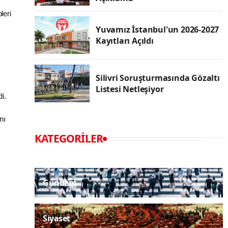
leri
Yuvamız İstanbul'un 2026-2027
Kayıtları Açıldı
Silivri Soruşturmasında Gözaltı
Listesi Netleşiyor
i.
nı
KATEGORILER
Gündem
Siyaset