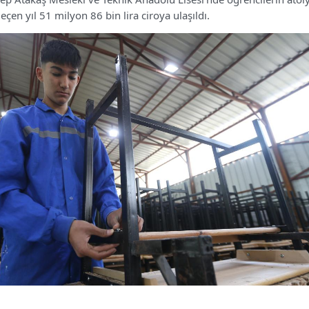
eçen yıl 51 milyon 86 bin lira ciroya ulaşıldı.