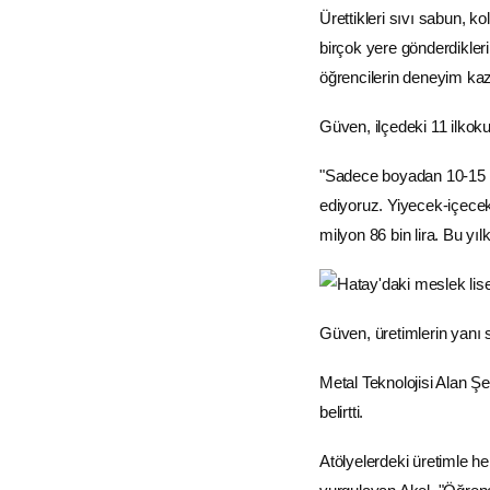
Ürettikleri sıvı sabun, 
birçok yere gönderdikleri
öğrencilerin deneyim kaza
Güven, ilçedeki 11 ilkoku
"Sadece boyadan 10-15 m
ediyoruz. Yiyecek-içecek
milyon 86 bin lira. Bu y
Güven, üretimlerin yanı sı
Metal Teknolojisi Alan Şe
belirtti.
Atölyelerdeki üretimle he