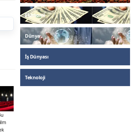
Ekonomi
Dünya
İş Dünyası
Teknoloji
Bu
Film
ek