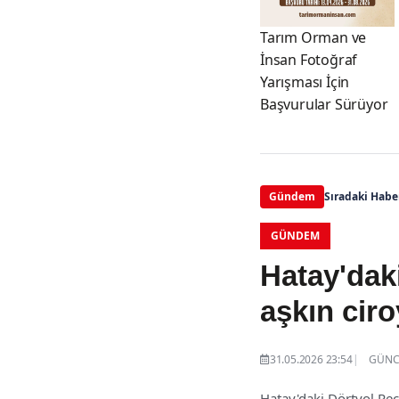
Tarım Orman ve
İnsan Fotoğraf
Yarışması İçin
Başvurular Sürüyor
Gündem
Sıradaki Habe
GÜNDEM
Hatay'daki
aşkın ciro
31.05.2026 23:54
GÜNCE
Hatay'daki Dörtyol Rec