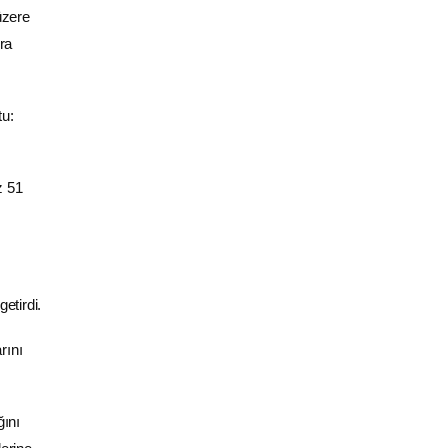
üzere
ra
tu:
z 51
etirdi.
rını
ğını