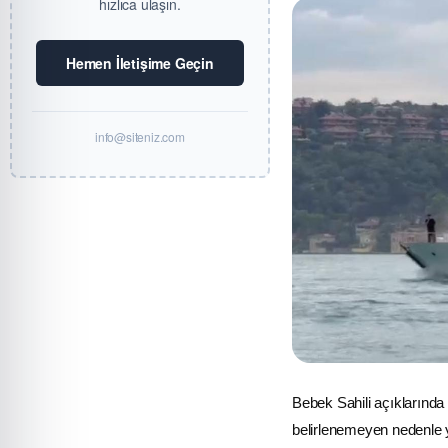
hızlıca ulaşın.
Hemen İletişime Geçin
info@siteniz.com
Bebek Sahili açıklarınd
belirlenemeyen nedenle y