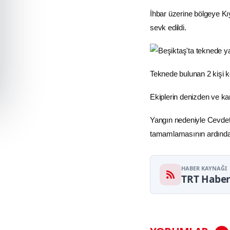
İhbar üzerine bölgeye Kıy
sevk edildi.
Teknede bulunan 2 kişi k
Ekiplerin denizden ve k
Yangın nedeniyle Cevdet 
tamamlamasının ardında
HABER KAYNAĞI
TRT Habe