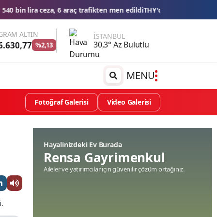
fikten men edildi
THY'den tüm zamanların yolcu ve uçuş rekoru
Esn
GRAM ALTIN
İSTANBUL
30,3° Az Bulutlu
6.630,77
%2,13
MENU
Fotoğraf Galerisi
Video Galerisi
Hayalinizdeki Ev Burada
Rensa Gayrimenkul
Aileler ve yatırımcılar için güvenilir çözüm ortağınız.
.