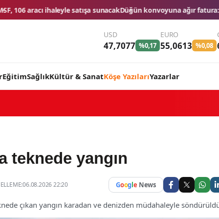
şa sunacak
Düğün konvoyuna ağır fatura: 540 bin lira ceza, 6 araç tra
USD
EURO
47,7077
55,0613
%0,17
%0,08
r
Eğitim
Sağlık
Kültür & Sanat
Köşe Yazıları
Yazarlar
ta teknede yangın
LLEME:06.08.2026 22:20
G
o
o
g
l
e
News
teknede çıkan yangın karadan ve denizden müdahaleyle söndürüldü