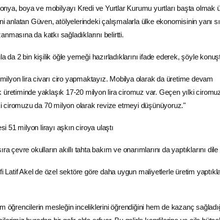
kolonya, boya ve mobilyayı Kredi ve Yurtlar Kurumu yurtları başta olmak 
ni anlatan Güven, atölyelerindeki çalışmalarla ülke ekonomisinin yanı sı
nmasına da katkı sağladıklarını belirtti.
la da 2 bin kişilik öğle yemeği hazırladıklarını ifade ederek, şöyle konuş
ilyon lira civarı ciro yapmaktayız. Mobilya olarak da üretime devam
 üretiminde yaklaşık 17-20 milyon lira ciromuz var. Geçen yılki ciromu
ılki ciromuzu da 70 milyon olarak revize etmeyi düşünüyoruz."
ra çevre okulların akıllı tahta bakım ve onarımlarını da yaptıklarını dile g
fi Latif Akel de özel sektöre göre daha uygun maliyetlerle üretim yaptıkla
m öğrencilerin mesleğin inceliklerini öğrendiğini hem de kazanç sağladı