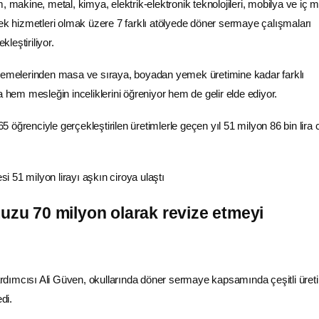
, makine, metal, kimya, elektrik-elektronik teknolojileri, mobilya ve iç
cek hizmetleri olmak üzere 7 farklı atölyede döner sermaye çalışmaları
leştiriliyor.
lzemelerinden masa ve sıraya, boyadan yemek üretimine kadar farklı
a hem mesleğin inceliklerini öğreniyor hem de gelir elde ediyor.
öğrenciyle gerçekleştirilen üretimlerle geçen yıl 51 milyon 86 bin lira 
muzu 70 milyon olarak revize etmeyi
dımcısı Ali Güven, okullarında döner sermaye kapsamında çeşitli üret
di.