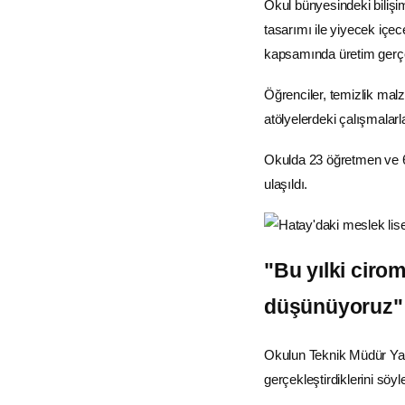
Okul bünyesindeki bilişim
tasarımı ile yiyecek içe
kapsamında üretim gerçek
Öğrenciler, temizlik ma
atölyelerdeki çalışmalarl
Okulda 23 öğretmen ve 65 
ulaşıldı.
"Bu yılki ciro
düşünüyoruz"
Okulun Teknik Müdür Yar
gerçekleştirdiklerini söyle