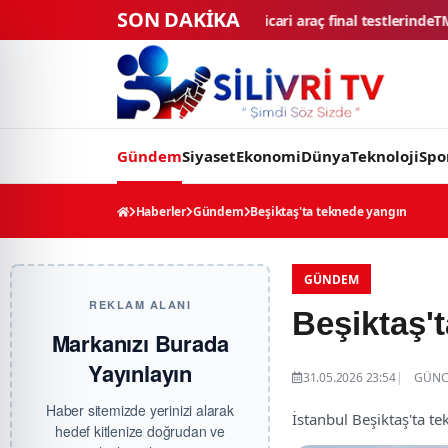
SON DAKİKA
i eşik: 4 ticari araç final testlerinde
TMSF, 106 aracı ihaleyle satı
Gündem
Siyaset
Ekonomi
Dünya
Teknoloji
Spo
Haberler
Gündem
Beşiktaş'ta teknede yangın
GÜNDEM
REKLAM ALANI
Beşiktaş'
Markanızı Burada
Yayınlayın
31.05.2026 23:54
GÜNCE
Haber sitemizde yerinizi alarak
İstanbul Beşiktaş'ta 
hedef kitlenize doğrudan ve