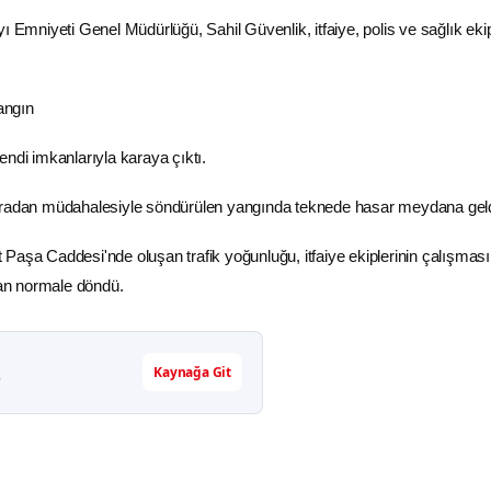
ı Emniyeti Genel Müdürlüğü, Sahil Güvenlik, itfaiye, polis ve sağlık ekip
endi imkanlarıyla karaya çıktı.
aradan müdahalesiyle söndürülen yangında teknede hasar meydana geld
Paşa Caddesi'nde oluşan trafik yoğunluğu, itfaiye ekiplerinin çalışması
n normale döndü.
Kaynağa Git
r