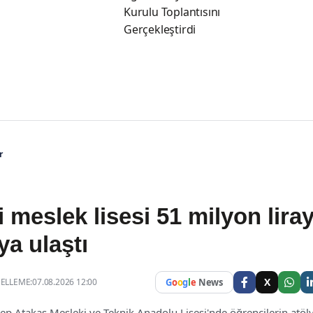
Kurulu Toplantısını
Gerçekleştirdi
r
 meslek lisesi 51 milyon liray
ya ulaştı
X
LLEME:07.08.2026 12:00
G
o
o
g
l
e
News
ep Atakaş Mesleki ve Teknik Anadolu Lisesi'nde öğrencilerin atöl