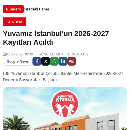
Gündem
Sıradaki Haber
GÜNDEM
Yuvamız İstanbul'un 2026-2027
Kayıtları Açıldı
02.06.2026 10:39
GÜNCELLEME:10.08.2026 03:09
X
G
o
o
g
l
e
News
İBB Yuvamız İstanbul Çocuk Etkinlik Merkezleri’nde 2026-2027
Dönemi Başvuruları Başladı