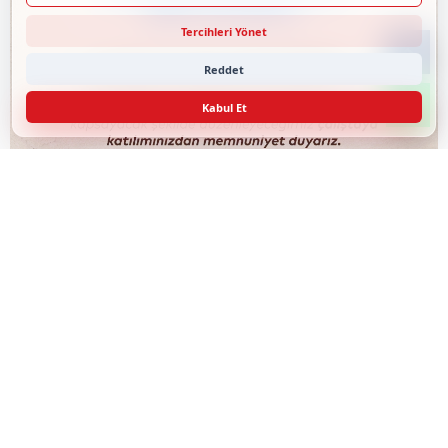
Tercihleri Yönet
Reddet
Kabul Et
Silivri’de 2027-2031 Afet Risk Azaltma Planı Çalıştayı
Düzenlenecek