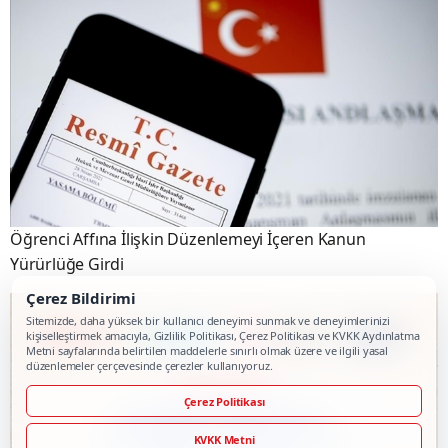
Öğrenci Affına İlişkin Düzenlemeyi İçeren Kanun
Yürürlüğe Girdi
Çerez Bildirimi
Sitemizde, daha yüksek bir kullanıcı deneyimi sunmak ve deneyimlerinizi
kişiselleştirmek amacıyla, Gizlilik Politikası, Çerez Politikası ve KVKK Aydınlatma
Metni sayfalarında belirtilen maddelerle sınırlı olmak üzere ve ilgili yasal
düzenlemeler çerçevesinde çerezler kullanıyoruz.
Çerez Politikası
KVKK Metni