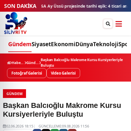
SON DAKİKA
esinde tarihi eşik: 4 ticari araç final testlerinde
TMSF, 106 aracı ih
Gündem
Siyaset
Ekonomi
Dünya
Teknoloji
Spor
Başkan Balcıoğlu Makrome Kursu Kursiyerleriyle
Haberler
Gündem
Buluştu
Fotoğraf Galerisi
Video Galerisi
GÜNDEM
Başkan Balcıoğlu Makrome Kursu
Kursiyerleriyle Buluştu
02.06.2026 18:15
GÜNCELLEME:09.08.2026 11:56