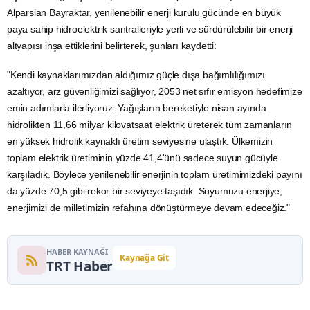
Alparslan Bayraktar,
yenilenebilir enerji
kurulu gücünde en büyük
paya sahip hidroelektrik santralleriyle yerli ve sürdürülebilir bir enerji
altyapısı inşa ettiklerini belirterek, şunları kaydetti:
"Kendi kaynaklarımızdan aldığımız güçle dışa bağımlılığımızı
azaltıyor, arz güvenliğimizi sağlıyor, 2053 net sıfır emisyon hedefimize
emin adımlarla ilerliyoruz. Yağışların bereketiyle nisan ayında
hidrolikten 11,66 milyar kilovatsaat elektrik üreterek tüm zamanların
en yüksek hidrolik kaynaklı üretim seviyesine ulaştık. Ülkemizin
toplam elektrik üretiminin yüzde 41,4'ünü sadece suyun gücüyle
karşıladık. Böylece yenilenebilir enerjinin toplam üretimimizdeki payını
da yüzde 70,5 gibi rekor bir seviyeye taşıdık. Suyumuzu enerjiye,
enerjimizi de milletimizin refahına dönüştürmeye devam edeceğiz."
HABER KAYNAĞI
Kaynağa Git
TRT Haber