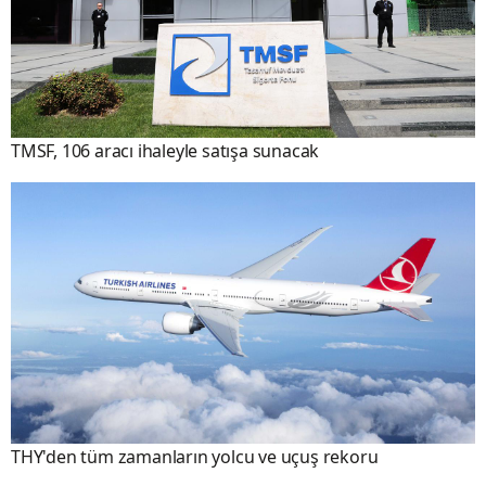
TMSF, 106 aracı ihaleyle satışa sunacak
THY'den tüm zamanların yolcu ve uçuş rekoru