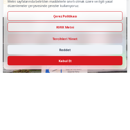
BENZER HABERLER
Metni sayfalarında belirtilen maddelerle sınırlı olmak üzere ve ilgili yasal
düzenlemeler çerçevesinde çerezler kullanıyoruz.
Çerez Politikası
KVKK Metni
Tercihleri Yönet
Reddet
Kabul Et
TMSF, 106 aracı ihaleyle satışa sunacak