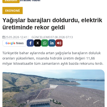
Ekonomi
Sıradaki Haber
EKONOMI
Yağışlar barajları doldurdu, elektrik
üretiminde rekor geldi
25.05.2026 12:41
GÜNCELLEME:07.08.2026 07:13
X
G
o
o
g
l
e
News
Türkiye'de bahar aylarında artan yağışlarla barajların doluluk
oranları yükselirken, nisanda hidrolik üretim değeri 11,66
milyar kilovatsaatle tüm zamanların aylık bazda rekorunu kırdı.