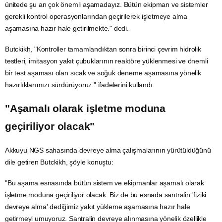
ünitede şu an çok önemli aşamadayız. Bütün ekipman ve sistemler
gerekli kontrol operasyonlarından geçirilerek işletmeye alma
aşamasına hazır hale getirilmekte." dedi.
Butckikh, "Kontroller tamamlandıktan sonra birinci çevrim hidrolik
testleri, imitasyon
yakıt
çubuklarının reaktöre yüklenmesi ve önemli
bir test aşaması olan sıcak ve soğuk deneme aşamasına yönelik
hazırlıklarımızı sürdürüyoruz." ifadelerini kullandı.
"Aşamalı olarak işletme moduna
geçiriliyor olacak"
Akkuyu NGS sahasında devreye alma çalışmalarının yürütüldüğünü
dile getiren Butckikh, şöyle konuştu:
"Bu aşama esnasında bütün sistem ve ekipmanlar aşamalı olarak
işletme moduna geçiriliyor olacak. Biz de bu esnada santralin 'fiziki
devreye alma' dediğimiz yakıt yükleme aşamasına hazır hale
getirmeyi umuyoruz. Santralin devreye alınmasına yönelik özellikle