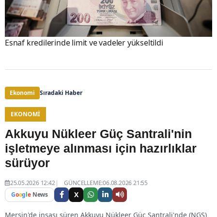
Esnaf kredilerinde limit ve vadeler yükseltildi
Ekonomi
Sıradaki Haber
EKONOMI
Akkuyu Nükleer Güç Santrali'nin
işletmeye alınması için hazırlıklar
sürüyor
25.05.2026 12:42
GÜNCELLEME:06.08.2026 21:55
X
G
o
o
g
l
e
News
Mersin'de inşası süren Akkuyu Nükleer Güç Santrali'nde (NGS)