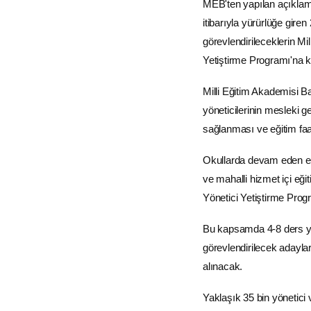
MEB'ten yapılan açıkla
itibarıyla yürürlüğe gire
görevlendirileceklerin M
Yetiştirme Programı'na kat
Milli Eğitim Akademisi 
yöneticilerinin mesleki g
sağlanması ve eğitim faali
Okullarda devam eden eğ
ve mahalli hizmet içi eği
Yönetici Yetiştirme Pro
Bu kapsamda 4-8 ders yılı
görevlendirilecek adaylar
alınacak.
Yaklaşık 35 bin yönetici