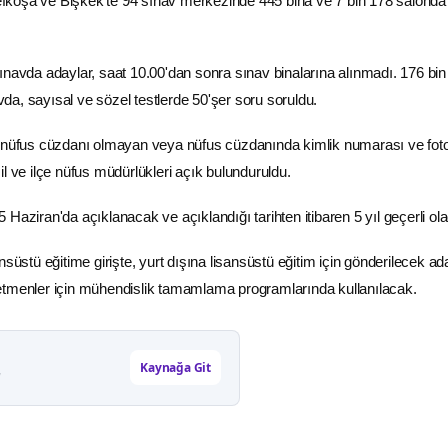
 Lefkoşa ve Bişkek'te 94 sınav merkezinde 445 bina ve 7 bin 178 salonda
ınavda adaylar, saat 10.00'dan sonra sınav binalarına alınmadı. 176 bin
a, sayısal ve sözel testlerde 50'şer soru soruldu.
,
nüfus
cüzdanı olmayan veya nüfus cüzdanında kimlik numarası ve foto
l ve ilçe nüfus müdürlükleri açık bulunduruldu.
Haziran'da açıklanacak ve açıklandığı tarihten itibaren 5 yıl geçerli ol
nsüstü eğitime girişte, yurt dışına lisansüstü
eğitim
için gönderilecek ad
etmenler için mühendislik tamamlama programlarında kullanılacak.
Kaynağa Git
r