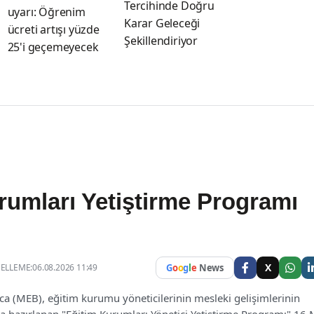
Tercihinde Doğru
uyarı: Öğrenim
Karar Geleceği
ücreti artışı yüzde
Şekillendiriyor
25'i geçemeyecek
rumları Yetiştirme Programı
X
LLEME:06.08.2026 11:49
G
o
o
g
l
e
News
nca (MEB), eğitim kurumu yöneticilerinin mesleki gelişimlerinin
 hazırlanan "Eğitim Kurumları Yönetici Yetiştirme Programı" 16 