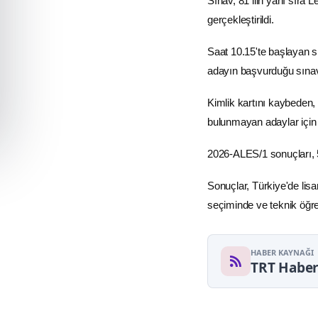
Sınav, 81 ilin yanı sıra
gerçekleştirildi.
Saat 10.15'te başlayan s
adayın başvurduğu sınavd
Kimlik
kartını kaybeden
bulunmayan adaylar için i
2026-ALES/1 sonuçları, 5 
Sonuçlar, Türkiye'de lisa
seçiminde ve teknik öğr
HABER KAYNAĞI
TRT Habe