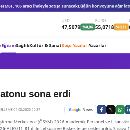
atışa sunacak
Düğün konvoyuna ağır fatura: 540 bin lira ceza, 6 araç
USD
EURO
47,5979
55,0718
%0,06
%0,11
r
Eğitim
Sağlık
Kültür & Sanat
Köşe Yazıları
Yazarlar
atonu sona erdi
LLEME:04.08.2026 22:37
G
o
o
g
l
e
News
eştirme Merkezince (ÖSYM) 2026 Akademik Personel ve Lisansüs
026-ALES/1), 81 il ile Lefkoşa ve Bişkek’te gerçekleştirildi. Sınava 