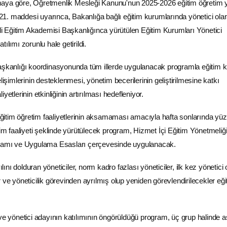
maya göre, Öğretmenlik Mesleği Kanunu'nun 2025-2026
eğitim
öğretim y
n 21. maddesi uyarınca, Bakanlığa bağlı eğitim kurumlarında yönetici ola
illi Eğitim Akademisi Başkanlığınca yürütülen Eğitim Kurumları Yönetici
ılımı zorunlu hale getirildi.
Başkanlığı koordinasyonunda tüm illerde uygulanacak programla eğitim
elişimlerinin desteklenmesi, yönetim becerilerinin geliştirilmesine katkı
yetlerinin etkinliğinin artırılması hedefleniyor.
itim öğretim faaliyetlerinin aksamaması amacıyla hafta sonlarında yü
tim faaliyeti şeklinde yürütülecek program, Hizmet İçi Eğitim Yönetmeliği 
gramı ve Uygulama Esasları çerçevesinde uygulanacak.
nı dolduran yöneticiler, norm kadro fazlası yöneticiler, ilk kez yönetici 
 ve yöneticilik görevinden ayrılmış olup yeniden görevlendirilecekler eğ
 ve yönetici adayının katılımının öngörüldüğü program, üç grup halinde 