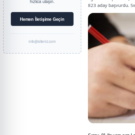
hızlıca ulaşın.
823 aday başvurdu. Sın
Hemen İletişime Geçin
info@siteniz.com