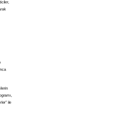
ciler,
arak
e
ınca
lerin
rogramı,
ler" ile