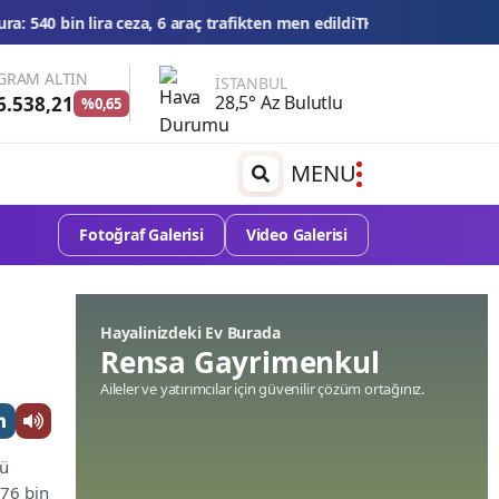
 trafikten men edildi
THY'den tüm zamanların yolcu ve uçuş rekoru
GRAM ALTIN
İSTANBUL
28,5° Az Bulutlu
6.538,21
%0,65
MENU
Fotoğraf Galerisi
Video Galerisi
Hayalinizdeki Ev Burada
Rensa Gayrimenkul
Aileler ve yatırımcılar için güvenilir çözüm ortağınız.
tü
176 bin