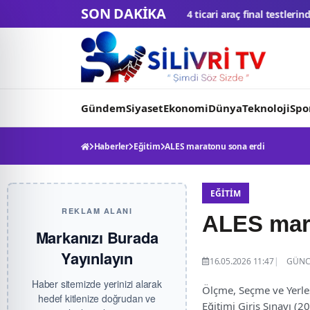
SON DAKİKA
arihi eşik: 4 ticari araç final testlerinde
TMSF, 106 aracı ihaleyle s
Gündem
Siyaset
Ekonomi
Dünya
Teknoloji
Spo
Haberler
Eğitim
ALES maratonu sona erdi
EĞITIM
REKLAM ALANI
ALES mar
Markanızı Burada
Yayınlayın
16.05.2026 11:47
GÜNCE
Haber sitemizde yerinizi alarak
Ölçme, Seçme ve Yerl
hedef kitlenize doğrudan ve
Eğitimi Giriş Sınavı (2