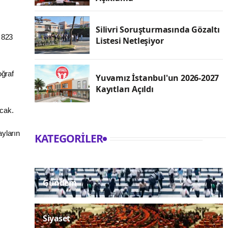
Silivri Soruşturmasında Gözaltı
 823
Listesi Netleşiyor
ğraf
Yuvamız İstanbul'un 2026-2027
Kayıtları Açıldı
acak.
ayların
KATEGORILER
Gündem
Siyaset