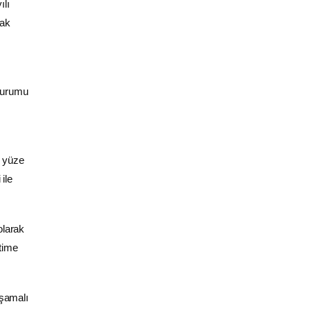
ılı
rak
 kurumu
z yüze
ile
olarak
itime
aşamalı