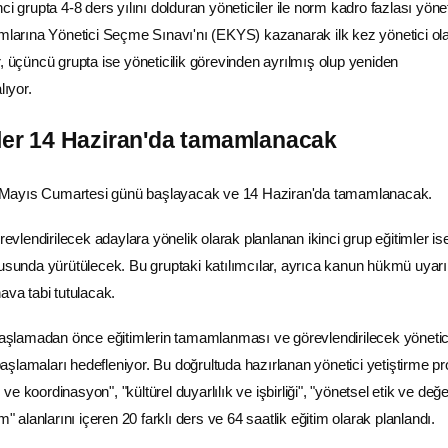
i grupta 4-8 ders yılını dolduran yöneticiler ile norm kadro fazlası yöneti
umlarına Yönetici Seçme Sınavı'nı (EKYS) kazanarak ilk kez yönetici ol
, üçüncü grupta ise yöneticilik görevinden ayrılmış olup yeniden
lıyor.
mler 14 Haziran'da tamamlanacak
 16 Mayıs Cumartesi günü başlayacak ve 14 Haziran'da tamamlanacak.
örevlendirilecek adaylara yönelik olarak planlanan ikinci grup eğitimler is
tusunda yürütülecek. Bu gruptaki katılımcılar, ayrıca kanun hükmü uyar
ava tabi tutulacak.
 başlamadan önce eğitimlerin tamamlanması ve görevlendirilecek yönetici
şlamaları hedefleniyor. Bu doğrultuda hazırlanan yönetici yetiştirme p
m ve koordinasyon", "kültürel duyarlılık ve işbirliği", "yönetsel etik ve değer
m" alanlarını içeren 20 farklı ders ve 64 saatlik eğitim olarak planlandı.