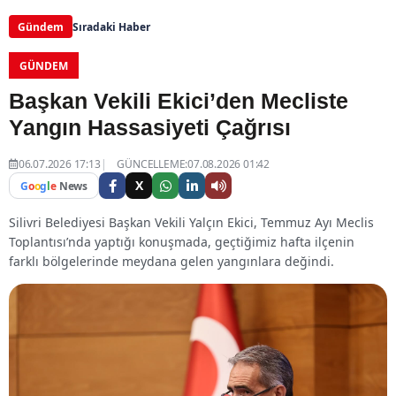
Gündem
Sıradaki Haber
GÜNDEM
Başkan Vekili Ekici’den Mecliste
Yangın Hassasiyeti Çağrısı
06.07.2026 17:13
GÜNCELLEME:07.08.2026 01:42
X
G
o
o
g
l
e
News
Silivri Belediyesi Başkan Vekili Yalçın Ekici, Temmuz Ayı Meclis
Toplantısı’nda yaptığı konuşmada, geçtiğimiz hafta ilçenin
farklı bölgelerinde meydana gelen yangınlara değindi.