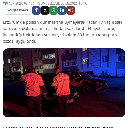
07.07.2026 08:43
GÜNCELLEME:05.08.2026 18:16
X
G
o
o
g
l
e
News
Erzurum'da polisin dur ihtarına uymayarak kaçan 17 yaşındaki
sürücü, kovalamacanın ardından yakalandı. Ehliyetsiz araç
kullandığı belirlenen sürücüye toplam 83 bin lira idari para
cezası uygulandı.
Palandöken
ilçesi Hüseyin Avni Ulaş Mahallesi'nde polis, şüphe