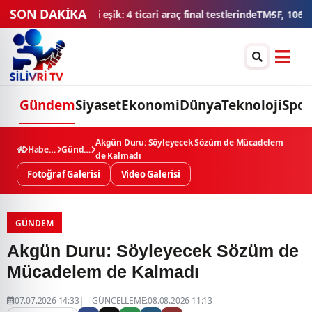
SON DAKİKA
nal testlerinde
TMSF, 106 aracı ihaleyle satışa sunacak
Düğün konvoyun
Gündem
Siyaset
Ekonomi
Dünya
Teknoloji
Spor
Akgün Duru: Söyleyecek Sözüm de Mücadelem
Haberler
Gündem
de Kalmadı
Fotoğraf Galerisi
Video Galerisi
GÜNDEM
Akgün Duru: Söyleyecek Sözüm de
Mücadelem de Kalmadı
07.07.2026 14:33
GÜNCELLEME:08.08.2026 11:13