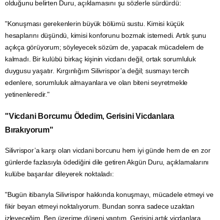
olduğunu belirten Duru, açıklamasını şu sözlerle sürdürdü:
"Konuşması gerekenlerin büyük bölümü sustu. Kimisi küçük
hesaplarını düşündü, kimisi konforunu bozmak istemedi. Artık şunu
açıkça görüyorum; söyleyecek sözüm de, yapacak mücadelem de
kalmadı. Bir kulübü birkaç kişinin vicdanı değil, ortak sorumluluk
duygusu yaşatır. Kırgınlığım Silivrispor’a değil; susmayı tercih
edenlere, sorumluluk almayanlara ve olan biteni seyretmekle
yetinenleredir."
"Vicdani Borcumu Ödedim, Gerisini Vicdanlara
Bırakıyorum"
Silivrispor’a karşı olan vicdani borcunu hem iyi günde hem de en zor
günlerde fazlasıyla ödediğini dile getiren Akgün Duru, açıklamalarını
kulübe başarılar dileyerek noktaladı:
"Bugün itibarıyla Silivrispor hakkında konuşmayı, mücadele etmeyi ve
fikir beyan etmeyi noktalıyorum. Bundan sonra sadece uzaktan
izleyeceğim. Ben üzerime düşeni yaptım. Gerisini artık vicdanlara