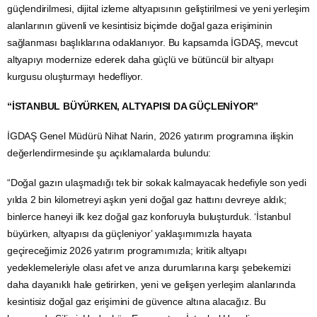
güçlendirilmesi, dijital izleme altyapısının geliştirilmesi ve yeni yerleşim
alanlarının güvenli ve kesintisiz biçimde doğal gaza erişiminin
sağlanması başlıklarına odaklanıyor. Bu kapsamda İGDAŞ, mevcut
altyapıyı modernize ederek daha güçlü ve bütüncül bir altyapı
kurgusu oluşturmayı hedefliyor.
“İSTANBUL BÜYÜRKEN, ALTYAPISI DA GÜÇLENİYOR”
İGDAŞ Genel Müdürü Nihat Narin, 2026 yatırım programına ilişkin
değerlendirmesinde şu açıklamalarda bulundu:
“Doğal gazın ulaşmadığı tek bir sokak kalmayacak hedefiyle son yedi
yılda 2 bin kilometreyi aşkın yeni doğal gaz hattını devreye aldık;
binlerce haneyi ilk kez doğal gaz konforuyla buluşturduk. ‘İstanbul
büyürken, altyapısı da güçleniyor’ yaklaşımımızla hayata
geçireceğimiz 2026 yatırım programımızla; kritik altyapı
yedeklemeleriyle olası afet ve arıza durumlarına karşı şebekemizi
daha dayanıklı hale getirirken, yeni ve gelişen yerleşim alanlarında
kesintisiz doğal gaz erişimini de güvence altına alacağız. Bu