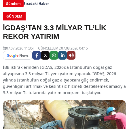
Gündem
Sıradaki Haber
GÜNDEM
İGDAŞ’TAN 3.3 MİLYAR TL’LİK
REKOR YATIRIM
07.07.2026 11:35
GÜNCELLEME:07.08.2026 04:15
X
G
o
o
g
l
e
News
İBB iştiraklerinden İGDAŞ, 2026’da İstanbul’un doğal gaz
altyapısına 3.3 milyar TL yeni yatırım yapacak. İGDAŞ, 2026
yılında İstanbul’un doğal gaz altyapısını güçlendirmek,
güvenliğini artırmak ve kesintisiz hizmeti desteklemek amacıyla
3.3 milyar TL tutarında yatırım programı başlatıyor.