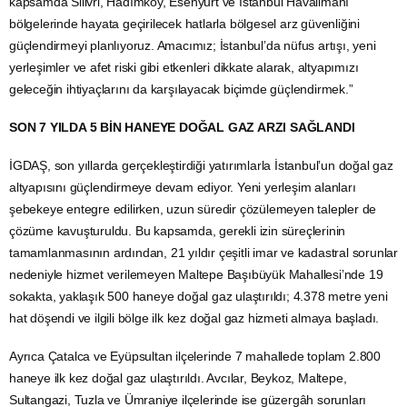
kapsamda Silivri, Hadımköy, Esenyurt ve İstanbul Havalimanı
bölgelerinde hayata geçirilecek hatlarla bölgesel arz güvenliğini
güçlendirmeyi planlıyoruz. Amacımız; İstanbul’da nüfus artışı, yeni
yerleşimler ve afet riski gibi etkenleri dikkate alarak, altyapımızı
geleceğin ihtiyaçlarını da karşılayacak biçimde güçlendirmek.”
SON 7 YILDA 5 BİN HANEYE DOĞAL GAZ ARZI SAĞLANDI
İGDAŞ, son yıllarda gerçekleştirdiği yatırımlarla İstanbul’un doğal gaz
altyapısını güçlendirmeye devam ediyor. Yeni yerleşim alanları
şebekeye entegre edilirken, uzun süredir çözülemeyen talepler de
çözüme kavuşturuldu. Bu kapsamda, gerekli izin süreçlerinin
tamamlanmasının ardından, 21 yıldır çeşitli imar ve kadastral sorunlar
nedeniyle hizmet verilemeyen Maltepe Başıbüyük Mahallesi’nde 19
sokakta, yaklaşık 500 haneye doğal gaz ulaştırıldı; 4.378 metre yeni
hat döşendi ve ilgili bölge ilk kez doğal gaz hizmeti almaya başladı.
Ayrıca Çatalca ve Eyüpsultan ilçelerinde 7 mahallede toplam 2.800
haneye ilk kez doğal gaz ulaştırıldı. Avcılar, Beykoz, Maltepe,
Sultangazi, Tuzla ve Ümraniye ilçelerinde ise güzergâh sorunları