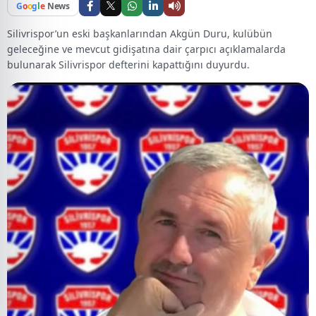
G
o
o
g
l
e
News
Silivrispor’un eski başkanlarından Akgün Duru, kulübün
geleceğine ve mevcut gidişatına dair çarpıcı açıklamalarda
bulunarak Silivrispor defterini kapattığını duyurdu.