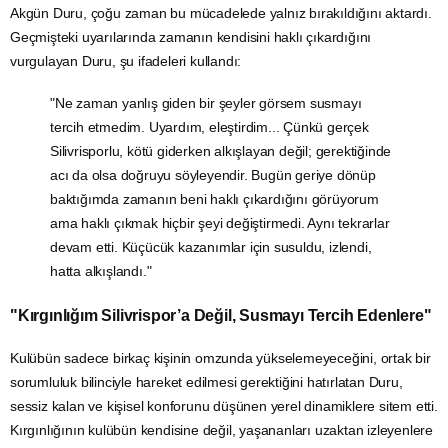
Akgün Duru, çoğu zaman bu mücadelede yalnız bırakıldığını aktardı.
Geçmişteki uyarılarında zamanın kendisini haklı çıkardığını
vurgulayan Duru, şu ifadeleri kullandı:
"Ne zaman yanlış giden bir şeyler görsem susmayı
tercih etmedim. Uyardım, eleştirdim... Çünkü gerçek
Silivrisporlu, kötü giderken alkışlayan değil; gerektiğinde
acı da olsa doğruyu söyleyendir. Bugün geriye dönüp
baktığımda zamanın beni haklı çıkardığını görüyorum
ama haklı çıkmak hiçbir şeyi değiştirmedi. Aynı tekrarlar
devam etti. Küçücük kazanımlar için susuldu, izlendi,
hatta alkışlandı."
"Kırgınlığım Silivrispor’a Değil, Susmayı Tercih Edenlere"
Kulübün sadece birkaç kişinin omzunda yükselemeyeceğini, ortak bir
sorumluluk bilinciyle hareket edilmesi gerektiğini hatırlatan Duru,
sessiz kalan ve kişisel konforunu düşünen yerel dinamiklere sitem etti.
Kırgınlığının kulübün kendisine değil, yaşananları uzaktan izleyenlere