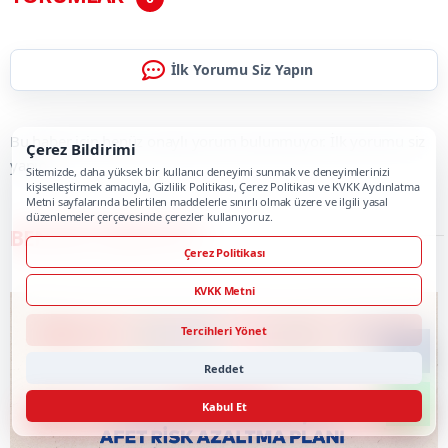
İlk Yorumu Siz Yapın
Bu haber için henüz onaylı yorum bulunmuyor. İlk yorumu siz
Çerez Bildirimi
yapın.
Sitemizde, daha yüksek bir kullanıcı deneyimi sunmak ve deneyimlerinizi
kişiselleştirmek amacıyla, Gizlilik Politikası, Çerez Politikası ve KVKK Aydınlatma
Metni sayfalarında belirtilen maddelerle sınırlı olmak üzere ve ilgili yasal
düzenlemeler çerçevesinde çerezler kullanıyoruz.
BENZER HABERLER
Çerez Politikası
KVKK Metni
Tercihleri Yönet
Reddet
Kabul Et