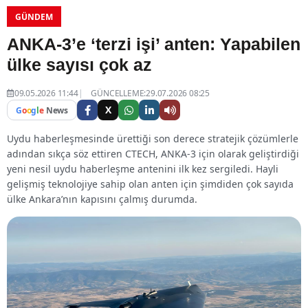
GÜNDEM
ANKA-3’e ‘terzi işi’ anten: Yapabilen
ülke sayısı çok az
09.05.2026 11:44
GÜNCELLEME:29.07.2026 08:25
X
G
o
o
g
l
e
News
Uydu haberleşmesinde ürettiği son derece stratejik çözümlerle
adından sıkça söz ettiren CTECH, ANKA-3 için olarak geliştirdiği
yeni nesil uydu haberleşme antenini ilk kez sergiledi. Hayli
gelişmiş teknolojiye sahip olan anten için şimdiden çok sayıda
ülke Ankara’nın kapısını çalmış durumda.