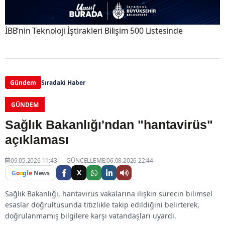
İBB’nin Teknoloji İştirakleri Bilişim 500 Listesinde
Gündem
Sıradaki Haber
GÜNDEM
Sağlık Bakanlığı'ndan "hantavirüs"
açıklaması
09.05.2026 11:43
GÜNCELLEME:06.08.2026 22:44
X
G
o
o
g
l
e
News
Sağlık Bakanlığı, hantavirüs vakalarına ilişkin sürecin bilimsel
esaslar doğrultusunda titizlikle takip edildiğini belirterek,
doğrulanmamış bilgilere karşı vatandaşları uyardı.