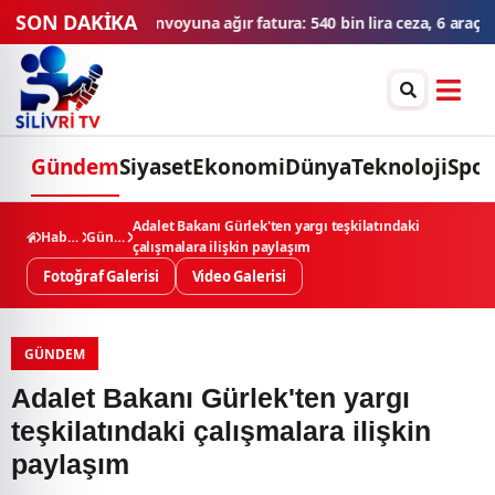
SON DAKİKA
r fatura: 540 bin lira ceza, 6 araç trafikten men edildi
THY'den tü
Gündem
Siyaset
Ekonomi
Dünya
Teknoloji
Spor
Adalet Bakanı Gürlek'ten yargı teşkilatındaki
Haberler
Gündem
çalışmalara ilişkin paylaşım
Fotoğraf Galerisi
Video Galerisi
GÜNDEM
Adalet Bakanı Gürlek'ten yargı
teşkilatındaki çalışmalara ilişkin
paylaşım