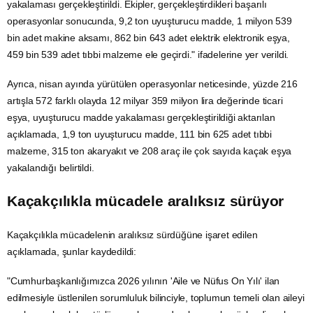
yakalaması gerçekleştirildi. Ekipler, gerçekleştirdikleri başarılı
operasyonlar sonucunda, 9,2 ton uyuşturucu madde, 1 milyon 539
bin adet makine aksamı, 862 bin 643 adet
elektrik
elektronik eşya,
459 bin 539 adet tıbbi malzeme ele geçirdi." ifadelerine yer verildi.
Ayrıca, nisan ayında yürütülen operasyonlar neticesinde, yüzde 216
artışla 572 farklı olayda 12 milyar 359 milyon lira değerinde ticari
eşya, uyuşturucu madde yakalaması gerçekleştirildiği aktarılan
açıklamada, 1,9 ton uyuşturucu madde, 111 bin 625 adet tıbbi
malzeme, 315 ton
akaryakıt
ve 208 araç ile çok sayıda kaçak eşya
yakalandığı belirtildi.
Kaçakçılıkla mücadele aralıksız sürüyor
Kaçakçılıkla mücadelenin aralıksız sürdüğüne işaret edilen
açıklamada, şunlar kaydedildi:
"Cumhurbaşkanlığımızca 2026 yılının 'Aile ve
Nüfus
On Yılı' ilan
edilmesiyle üstlenilen sorumluluk bilinciyle, toplumun temeli olan aileyi