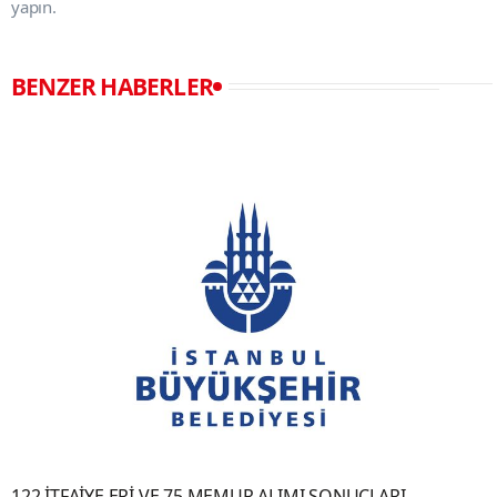
yapın.
BENZER HABERLER
122 İTFAİYE ERİ VE 75 MEMUR ALIMI SONUÇLARI