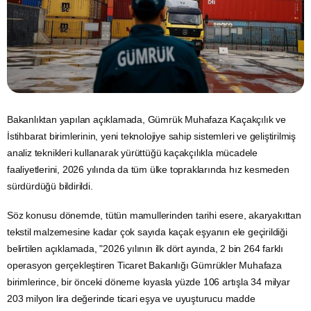
Bakanlıktan yapılan açıklamada,
Gümrük
Muhafaza
Kaçakçılık
ve
İstihbarat
birimlerinin, yeni teknolojiye sahip sistemleri ve geliştirilmiş
analiz teknikleri kullanarak yürüttüğü kaçakçılıkla mücadele
faaliyetlerini, 2026 yılında da tüm ülke topraklarında hız kesmeden
sürdürdüğü bildirildi.
Söz konusu dönemde,
tütün
mamullerinden tarihi esere, akaryakıttan
tekstil malzemesine kadar çok sayıda kaçak eşyanın ele geçirildiği
belirtilen açıklamada, "2026 yılının ilk dört ayında, 2 bin 264 farklı
operasyon gerçekleştiren
Ticaret
Bakanlığı Gümrükler Muhafaza
birimlerince, bir önceki döneme kıyasla yüzde 106 artışla 34 milyar
203 milyon lira değerinde ticari eşya ve
uyuşturucu
madde