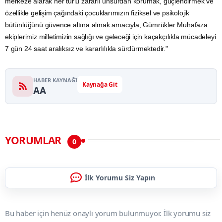
merkeze alarak her türlü zararlı unsurdan korumak, güçlendirmek ve
özellikle gelişim çağındaki çocuklarımızın fiziksel ve psikolojik
bütünlüğünü güvence altına almak amacıyla, Gümrükler Muhafaza
ekiplerimiz milletimizin sağlığı ve geleceği için kaçakçılıkla mücadeleyi
7 gün 24 saat aralıksız ve kararlılıkla sürdürmektedir."
HABER KAYNAĞI
Kaynağa Git
AA
YORUMLAR
0
İlk Yorumu Siz Yapın
Bu haber için henüz onaylı yorum bulunmuyor. İlk yorumu siz