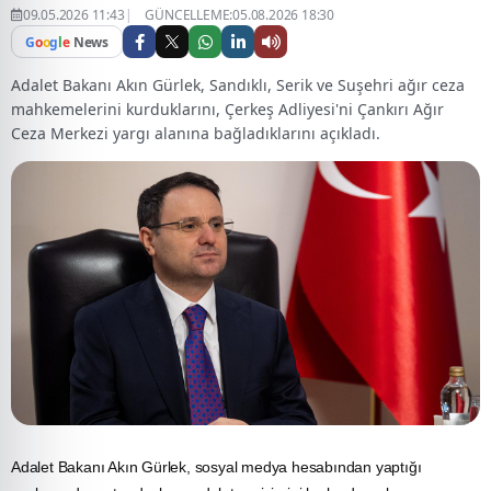
09.05.2026 11:43
GÜNCELLEME:05.08.2026 18:30
G
o
o
g
l
e
News
Adalet Bakanı Akın Gürlek, Sandıklı, Serik ve Suşehri ağır ceza
mahkemelerini kurduklarını, Çerkeş Adliyesi'ni Çankırı Ağır
Ceza Merkezi yargı alanına bağladıklarını açıkladı.
Adalet Bakanı Akın Gürlek, sosyal
medya
hesabından yaptığı