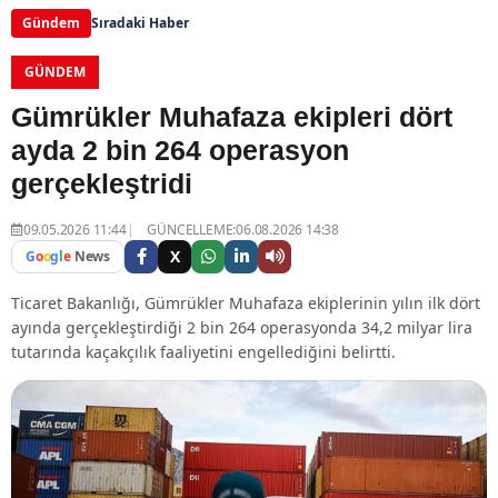
Gündem
Sıradaki Haber
GÜNDEM
Gümrükler Muhafaza ekipleri dört
ayda 2 bin 264 operasyon
gerçekleştridi
09.05.2026 11:44
GÜNCELLEME:06.08.2026 14:38
X
G
o
o
g
l
e
News
Ticaret Bakanlığı, Gümrükler Muhafaza ekiplerinin yılın ilk dört
ayında gerçekleştirdiği 2 bin 264 operasyonda 34,2 milyar lira
tutarında kaçakçılık faaliyetini engellediğini belirtti.