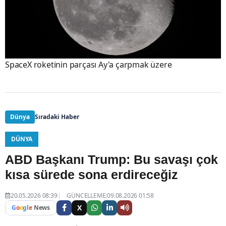
SpaceX roketinin parçası Ay'a çarpmak üzere
Dünya
Sıradaki Haber
DÜNYA
ABD Başkanı Trump: Bu savaşı çok
kısa sürede sona erdireceğiz
20.05.2026 08:39
GÜNCELLEME:09.08.2026 01:58
X
G
o
o
g
l
e
News