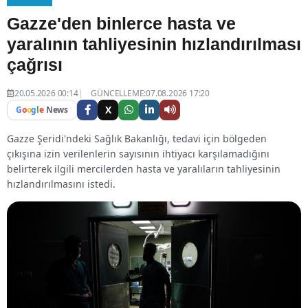
Gazze'den binlerce hasta ve
yaralının tahliyesinin hızlandırılması
çağrısı
20.05.2026 00:14
GÜNCELLEME:07.08.2026 17:20
X
G
o
o
g
l
e
News
Gazze Şeridi'ndeki Sağlık Bakanlığı, tedavi için bölgeden
çıkışına izin verilenlerin sayısının ihtiyacı karşılamadığını
belirterek ilgili mercilerden hasta ve yaralıların tahliyesinin
hızlandırılmasını istedi.