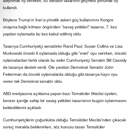
aleyhinde oy verirken, 50 senatör tasarının geçmesi yönünde oy
kullandı.
Böylece Trump'ın İran'a yönelik askeri güç kullanımını Kongre
onayına bağlı kılması öngörülen "savaş yetkileri" tasarısı, 7. kez
yapılan oylamada bu kez kabul edilmiş oldu.
Tasarıya Cumhuriyetçi senatörler Rand Paul, Susan Collins ve Lisa
Murkowski önceki 6 oylamada olduğu gibi "evet" oyu verirken, önceki
oylamalardan farklı olarak bu sefer Cumhuriyetçi Senatör Bill Cassidy
de tasarıya destek verdi. Öte yandan Demokrat Senatör John
Fetterman da önceki oylamalarda olduğu gibi tasarıya hayır oyu
veren tek Demokrat senatör oldu.
ABD medyasına açıklama yapan bazı Temsilciler Meclisi üyeleri,
benzer içeriğe sahip bir
savaş
yetkileri tasarısının bugün oylanmasını
beklediklerini açıkladı.
Cumhuriyetçilerin çoğunlukta olduğu Temsilciler Meclisi'nden çıkacak
sonuç merakla beklenirken, söz konusu tasarı Temsilciler