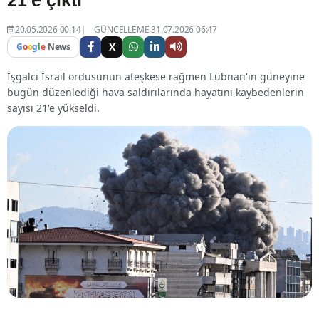
20.05.2026 00:14
GÜNCELLEME:31.07.2026 06:47
X
G
o
o
g
l
e
News
İşgalci İsrail ordusunun ateşkese rağmen Lübnan'ın güneyine
bugün düzenlediği hava saldırılarında hayatını kaybedenlerin
sayısı 21'e yükseldi.