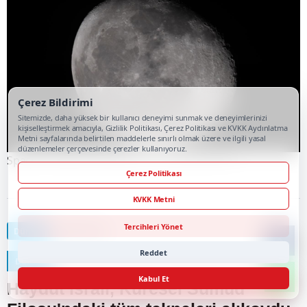
Çerez Bildirimi
Sitemizde, daha yüksek bir kullanıcı deneyimi sunmak ve deneyimlerinizi
kişiselleştirmek amacıyla, Gizlilik Politikası, Çerez Politikası ve KVKK Aydınlatma
Metni sayfalarında belirtilen maddelerle sınırlı olmak üzere ve ilgili yasal
düzenlemeler çerçevesinde çerezler kullanıyoruz.
SpaceX roketinin parçası Ay'a çarpmak üzere
Çerez Politikası
KVKK Metni
Tercihleri Yönet
Dünya
Sıradaki Haber
Reddet
DÜNYA
Kabul Et
Haydut İsrail, Küresel Sumud