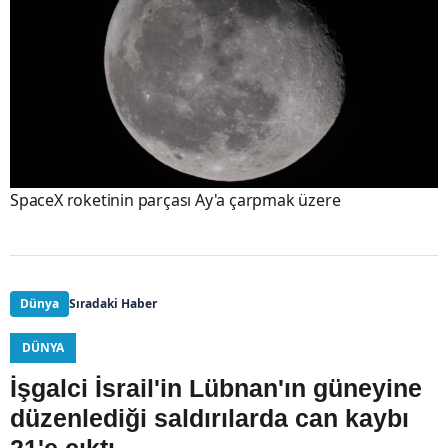
SpaceX roketinin parçası Ay'a çarpmak üzere
Dünya
Sıradaki Haber
DÜNYA
İşgalci İsrail'in Lübnan'ın güneyine
düzenlediği saldırılarda can kaybı
21'e çıktı