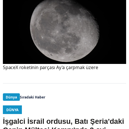
SpaceX roketinin parçası Ay'a çarpmak üzere
Dünya
Sıradaki Haber
DÜNYA
İşgalci İsrail ordusu, Batı Şeria'daki