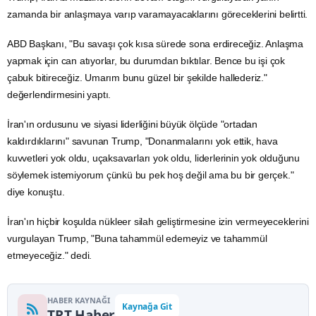
zamanda bir anlaşmaya varıp varamayacaklarını göreceklerini belirtti.
ABD Başkanı, "Bu savaşı çok kısa sürede sona erdireceğiz. Anlaşma
yapmak için can atıyorlar, bu durumdan bıktılar. Bence bu işi çok
çabuk bitireceğiz. Umarım bunu güzel bir şekilde hallederiz."
değerlendirmesini yaptı.
İran'ın ordusunu ve siyasi liderliğini büyük ölçüde "ortadan
kaldırdıklarını" savunan Trump, "Donanmalarını yok ettik, hava
kuvvetleri yok oldu, uçaksavarları yok oldu, liderlerinin yok olduğunu
söylemek istemiyorum çünkü bu pek hoş değil ama bu bir gerçek."
diye konuştu.
İran'ın hiçbir koşulda
nükleer silah
geliştirmesine izin vermeyeceklerini
vurgulayan Trump, "Buna tahammül edemeyiz ve tahammül
etmeyeceğiz." dedi.
HABER KAYNAĞI
Kaynağa Git
TRT Haber