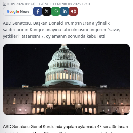
20.05.2026 08:39
GÜNCELLEME:08.08.2026 17:01
G
o
o
g
l
e
News
ABD Senatosu, Başkan Donald Trump'ın İran'a yönelik
saldırılarının Kongre onayına tabi olmasını öngören "savaş
yetkileri" tasarısını 7. oylamanın sonunda kabul etti.
ABD
Senatosu Genel Kurulu'nda yapılan oylamada 47 senatör tasarı