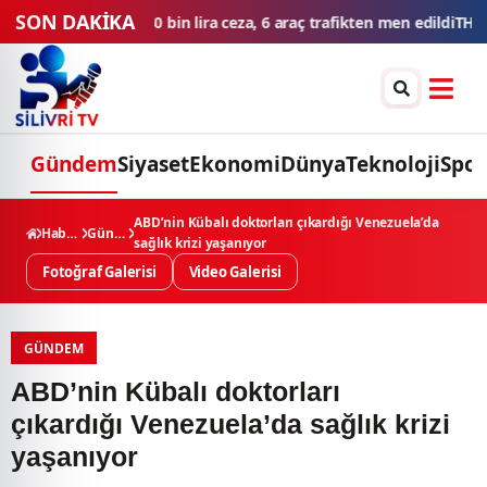
SON DAKİKA
ceza, 6 araç trafikten men edildi
THY'den tüm zamanların yolcu ve 
Gündem
Siyaset
Ekonomi
Dünya
Teknoloji
Spor
ABD’nin Kübalı doktorları çıkardığı Venezuela’da
Haberler
Gündem
sağlık krizi yaşanıyor
Fotoğraf Galerisi
Video Galerisi
GÜNDEM
ABD’nin Kübalı doktorları
çıkardığı Venezuela’da sağlık krizi
yaşanıyor