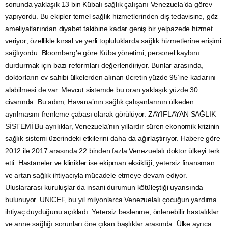
sonunda yaklaşık 13 bin Kübalı sağlık çalışanı Venezuela’da görev
yapıyordu. Bu ekipler temel sağlık hizmetlerinden diş tedavisine, göz
ameliyatlarından diyabet takibine kadar geniş bir yelpazede hizmet
veriyor; özellikle kırsal ve yerli topluluklarda sağlık hizmetlerine erişimi
sağlıyordu. Bloomberg’e göre Küba yönetimi, personel kaybını
durdurmak için bazı reformları değerlendiriyor. Bunlar arasında,
doktorların ev sahibi ülkelerden alınan ücretin yüzde 95’ine kadarını
alabilmesi de var. Mevcut sistemde bu oran yaklaşık yüzde 30
civarında. Bu adım, Havana’nın sağlık çalışanlarının ülkeden
ayrılmasını frenleme çabası olarak görülüyor. ZAYIFLAYAN SAĞLIK
SİSTEMİ Bu ayrılıklar, Venezuela’nın yıllardır süren ekonomik krizinin
sağlık sistemi üzerindeki etkilerini daha da ağırlaştırıyor. Habere göre
2012 ile 2017 arasında 22 binden fazla Venezuelalı doktor ülkeyi terk
etti. Hastaneler ve klinikler ise ekipman eksikliği, yetersiz finansman
ve artan sağlık ihtiyacıyla mücadele etmeye devam ediyor.
Uluslararası kuruluşlar da insani durumun kötüleştiği uyarısında
bulunuyor. UNICEF, bu yıl milyonlarca Venezuelalı çocuğun yardıma
ihtiyaç duyduğunu açıkladı. Yetersiz beslenme, önlenebilir hastalıklar
ve anne sağlığı sorunları öne çıkan başlıklar arasında. Ülke ayrıca