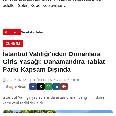
ödülleri Selen, Koper ve Sayman’a
Gündem
Sıradaki Haber
GÜNDEM
İstanbul Valiliği'nden Ormanlara
Giriş Yasağı: Danamandıra Tabiat
Parkı Kapsam Dışında
06.06.2026 09:20
GÜNCELLEME:07.08.2026 18:00
X
G
o
o
g
l
e
News
İstanbul Valiliği, yaz aylarında artan orman yangını riskine
karşı yeni tedbirler aldı.