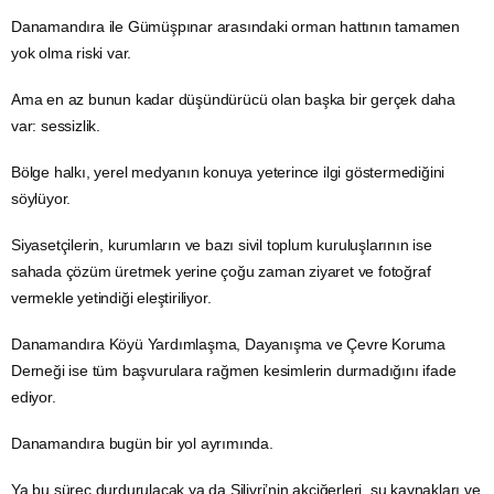
Danamandıra ile Gümüşpınar arasındaki orman hattının tamamen
yok olma riski var.
Ama en az bunun kadar düşündürücü olan başka bir gerçek daha
var: sessizlik.
Bölge halkı, yerel medyanın konuya yeterince ilgi göstermediğini
söylüyor.
Siyasetçilerin, kurumların ve bazı sivil toplum kuruluşlarının ise
sahada çözüm üretmek yerine çoğu zaman ziyaret ve fotoğraf
vermekle yetindiği eleştiriliyor.
Danamandıra Köyü Yardımlaşma, Dayanışma ve Çevre Koruma
Derneği ise tüm başvurulara rağmen kesimlerin durmadığını ifade
ediyor.
Danamandıra bugün bir yol ayrımında.
Ya bu süreç durdurulacak ya da Silivri’nin akciğerleri, su kaynakları ve