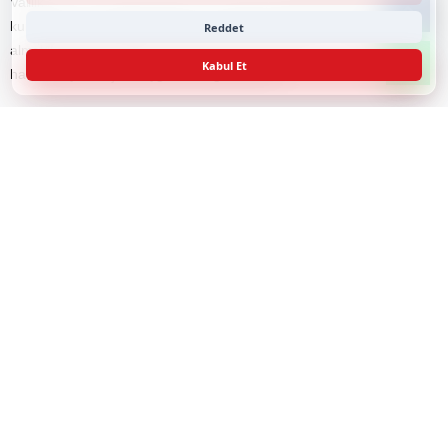
Valilik ayrıca, ormanlık alanların çevresinde faaliyet gösteren sanayi
kuruluşları ve işletmelerin yangın riskine karşı gerekli tüm tedbirleri
Reddet
almakla yükümlü olduklarını hatırlatarak, kurallara uymayanlar
Kabul Et
hakkında yasal işlem uygulanacağını bildirdi.
Yetkililer, vatandaşlardan yaz boyunca orman yangınlarına karşı
duyarlı olmalarını ve herhangi bir duman ya da yangın belirtisini
derhal ilgili kurumlara bildirmelerini istedi.