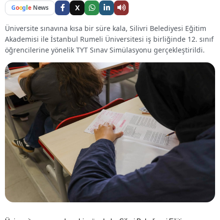
X
G
o
o
g
l
e
News
Üniversite sınavına kısa bir süre kala, Silivri Belediyesi Eğitim
Akademisi ile İstanbul Rumeli Üniversitesi iş birliğinde 12. sınıf
öğrencilerine yönelik TYT Sınav Simülasyonu gerçekleştirildi.