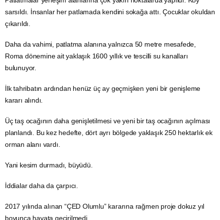
Patlatmalar yerleşim alanlarına çok yakın noktalarda yapıldı. Köy
sarsıldı. İnsanlar her patlamada kendini sokağa attı. Çocuklar okuldan
çıkarıldı.
Daha da vahimi, patlatma alanına yalnızca 50 metre mesafede,
Roma dönemine ait yaklaşık 1600 yıllık ve tescilli su kanalları
bulunuyor.
İlk tahribatın ardından henüz üç ay geçmişken yeni bir genişleme
kararı alındı.
Üç taş ocağının daha genişletilmesi ve yeni bir taş ocağının açılması
planlandı. Bu kez hedefte, dört ayrı bölgede yaklaşık 250 hektarlık ek
orman alanı vardı.
Yani kesim durmadı, büyüdü.
İddialar daha da çarpıcı.
2017 yılında alınan “ÇED Olumlu” kararına rağmen proje dokuz yıl
boyunca hayata geçirilmedi.