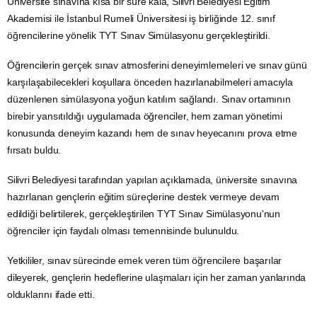
Üniversite sınavına kısa bir süre kala, Silivri Belediyesi Eğitim
Akademisi ile İstanbul Rumeli Üniversitesi iş birliğinde 12. sınıf
öğrencilerine yönelik TYT Sınav Simülasyonu gerçekleştirildi.
Öğrencilerin gerçek sınav atmosferini deneyimlemeleri ve sınav günü
karşılaşabilecekleri koşullara önceden hazırlanabilmeleri amacıyla
düzenlenen simülasyona yoğun katılım sağlandı. Sınav ortamının
birebir yansıtıldığı uygulamada öğrenciler, hem zaman yönetimi
konusunda deneyim kazandı hem de sınav heyecanını prova etme
fırsatı buldu.
Silivri Belediyesi tarafından yapılan açıklamada, üniversite sınavına
hazırlanan gençlerin eğitim süreçlerine destek vermeye devam
edildiği belirtilerek, gerçekleştirilen TYT Sınav Simülasyonu'nun
öğrenciler için faydalı olması temennisinde bulunuldu.
Yetkililer, sınav sürecinde emek veren tüm öğrencilere başarılar
dileyerek, gençlerin hedeflerine ulaşmaları için her zaman yanlarında
olduklarını ifade etti.