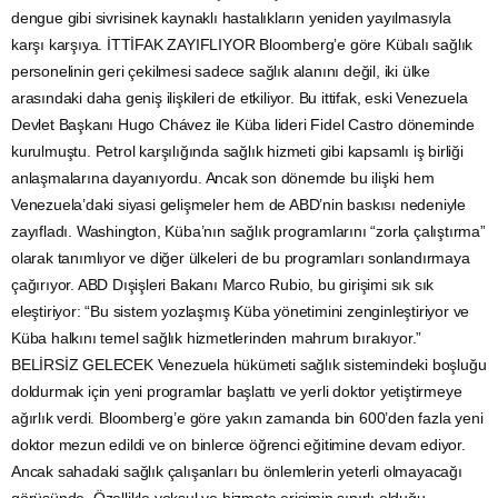
dengue gibi sivrisinek kaynaklı hastalıkların yeniden yayılmasıyla
karşı karşıya. İTTİFAK ZAYIFLIYOR Bloomberg’e göre Kübalı sağlık
personelinin geri çekilmesi sadece sağlık alanını değil, iki ülke
arasındaki daha geniş ilişkileri de etkiliyor. Bu ittifak, eski Venezuela
Devlet Başkanı Hugo Chávez ile Küba lideri Fidel Castro döneminde
kurulmuştu. Petrol karşılığında sağlık hizmeti gibi kapsamlı iş birliği
anlaşmalarına dayanıyordu. Ancak son dönemde bu ilişki hem
Venezuela’daki siyasi gelişmeler hem de ABD’nin baskısı nedeniyle
zayıfladı. Washington, Küba’nın sağlık programlarını “zorla çalıştırma”
olarak tanımlıyor ve diğer ülkeleri de bu programları sonlandırmaya
çağırıyor. ABD Dışişleri Bakanı Marco Rubio, bu girişimi sık sık
eleştiriyor: “Bu sistem yozlaşmış Küba yönetimini zenginleştiriyor ve
Küba halkını temel sağlık hizmetlerinden mahrum bırakıyor.”
BELİRSİZ GELECEK Venezuela hükümeti sağlık sistemindeki boşluğu
doldurmak için yeni programlar başlattı ve yerli doktor yetiştirmeye
ağırlık verdi. Bloomberg’e göre yakın zamanda bin 600’den fazla yeni
doktor mezun edildi ve on binlerce öğrenci eğitimine devam ediyor.
Ancak sahadaki sağlık çalışanları bu önlemlerin yeterli olmayacağı
görüşünde. Özellikle yoksul ve hizmete erişimin sınırlı olduğu