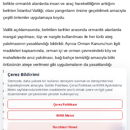
birlikte ormanlık alanlarda insan ve araç hareketliliğinin arttığını
belirten İstanbul Valiliği, olası yangınların önüne geçebilmek amacıyla
çeşitli önlemler uygulamaya koydu.
Valilik açıklamasında, belirtilen tarihler arasında ormanlık alanlarda
mangal yapılması, tüp ve nargile kullanılması ile her türlü ateş
yakılmasının yasaklandığı bildirildi. Ayrıca Orman Kanunu'nun ilgili
maddeleri kapsamında, orman içi ve orman çevresindeki köy ve
mahallelerde anız yakılması, bağ-bahçe temizliği amacıyla bitki
örtüsünün ateşe verilmesi gibi uygulamaların da yasaklandığı
kaydedildi.
Çerez Bildirimi
Sitemizde, daha yüksek bir kullanıcı deneyimi sunmak ve deneyimlerinizi
Öte yandan İstanbul il sınırları içerisinde bulunan belirli piknik ve
kişiselleştirmek amacıyla, Gizlilik Politikası, Çerez Politikası ve KVKK Aydınlatma
Metni sayfalarında belirtilen maddelerle sınırlı olmak üzere ve ilgili yasal
mesire alanları, korular, parklar, tabiat parkları ve eko turizm
düzenlemeler çerçevesinde çerezler kullanıyoruz.
alanlarında piknik, yürüyüş ve spor faaliyetlerine yönelik herhangi bir
Çerez Politikası
kısıtlama getirilmediği vurgulandı. Bu kapsamda Silivri'nin önemli
doğal alanlarından biri olan Danamandıra Tabiat Parkı da
KVKK Metni
vatandaşların kullanımına açık kalmaya devam edecek.
Tercihleri Yönet