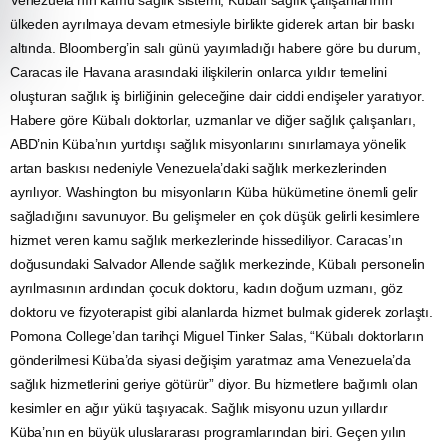
ülkeden ayrılmaya devam etmesiyle birlikte giderek artan bir baskı
altında. Bloomberg’in salı günü yayımladığı habere göre bu durum,
Caracas ile Havana arasındaki ilişkilerin onlarca yıldır temelini
oluşturan sağlık iş birliğinin geleceğine dair ciddi endişeler yaratıyor.
Habere göre Kübalı doktorlar, uzmanlar ve diğer sağlık çalışanları,
ABD’nin Küba’nın yurtdışı sağlık misyonlarını sınırlamaya yönelik
artan baskısı nedeniyle Venezuela’daki sağlık merkezlerinden
ayrılıyor. Washington bu misyonların Küba hükümetine önemli gelir
sağladığını savunuyor. Bu gelişmeler en çok düşük gelirli kesimlere
hizmet veren kamu sağlık merkezlerinde hissediliyor. Caracas’ın
doğusundaki Salvador Allende sağlık merkezinde, Kübalı personelin
ayrılmasının ardından çocuk doktoru, kadın doğum uzmanı, göz
doktoru ve fizyoterapist gibi alanlarda hizmet bulmak giderek zorlaştı.
Pomona College’dan tarihçi Miguel Tinker Salas, “Kübalı doktorların
gönderilmesi Küba’da siyasi değişim yaratmaz ama Venezuela’da
sağlık hizmetlerini geriye götürür” diyor. Bu hizmetlere bağımlı olan
kesimler en ağır yükü taşıyacak. Sağlık misyonu uzun yıllardır
Küba’nın en büyük uluslararası programlarından biri. Geçen yılın