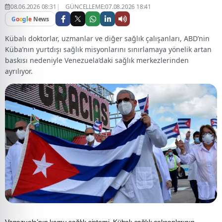
08.06.2026 08:31
GÜNCELLEME:07.08.2026 18:41
G
o
o
g
l
e
News
Kübalı doktorlar, uzmanlar ve diğer sağlık çalışanları, ABD’nin
Küba’nın yurtdışı sağlık misyonlarını sınırlamaya yönelik artan
baskısı nedeniyle Venezuela’daki sağlık merkezlerinden
ayrılıyor.
Venezuela’nın kamu sağlık sistemi, Kübalı sağlık çalışanlarının