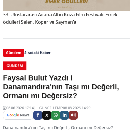
33. Uluslararası Adana Altın Koza Film Festivali: Emek
ödülleri Selen, Koper ve Sayman’a
Gündem
Sıradaki Haber
GÜNDEM
Faysal Bulut Yazdı I
Danamandıra'nın Taşı mı Değerli,
Ormanı mı Değersiz?
06.06.2026 17:14
GÜNCELLEME:08.08.2026 14:29
X
G
o
o
g
l
e
News
Danamandıra'nın Taşı mı Değerli, Ormanı mı Değersiz?