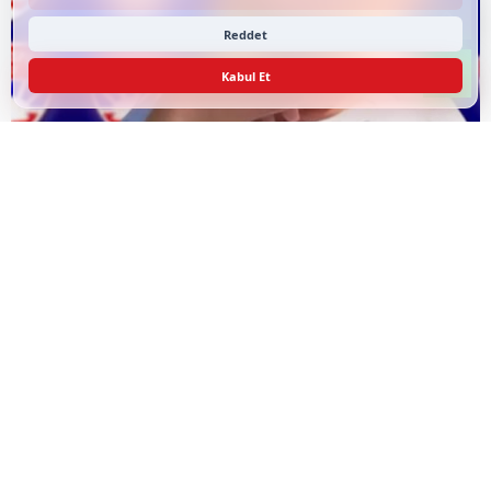
Reddet
Kabul Et
Duru: "Silivrispor'u Birlikte Yönetecek, Birlikte
Büyüteceğiz"