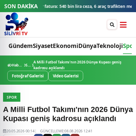
SON DAKİKA
n lira ceza, 6 araç trafikten men edildi
THY'den tüm zamanların yo
Gündem
Siyaset
Ekonomi
Dünya
Teknoloji
Spor
A Milli Futbol Takımı'nın 2026 Dünya Kupası geniş
Haberler
Spor
kadrosu açıklandı
Fotoğraf Galerisi
Video Galerisi
SPOR
A Milli Futbol Takımı'nın 2026 Dünya
Kupası geniş kadrosu açıklandı
20.05.2026 00:14
GÜNCELLEME:08.08.2026 12:41