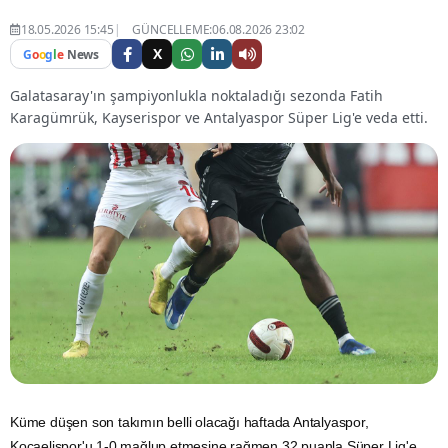
18.05.2026 15:45
GÜNCELLEME:06.08.2026 23:02
X
G
o
o
g
l
e
News
Galatasaray'ın şampiyonlukla noktaladığı sezonda Fatih
Karagümrük, Kayserispor ve Antalyaspor Süper Lig'e veda etti.
Küme düşen son takımın belli olacağı haftada Antalyaspor,
Kocaelispor'u 1-0 mağlup etmesine rağmen 32 puanla Süper Lig'e