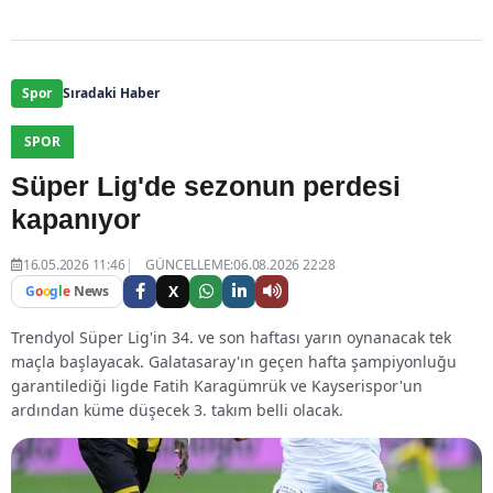
Spor
Sıradaki Haber
SPOR
Süper Lig'de sezonun perdesi
kapanıyor
16.05.2026 11:46
GÜNCELLEME:06.08.2026 22:28
X
G
o
o
g
l
e
News
Trendyol Süper Lig'in 34. ve son haftası yarın oynanacak tek
maçla başlayacak. Galatasaray'ın geçen hafta şampiyonluğu
garantilediği ligde Fatih Karagümrük ve Kayserispor'un
ardından küme düşecek 3. takım belli olacak.