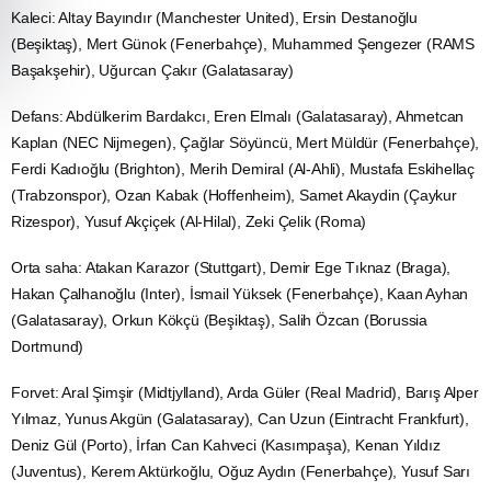
Kaleci:
Altay
Bayındır (Manchester United), Ersin Destanoğlu
(Beşiktaş), Mert Günok (Fenerbahçe), Muhammed Şengezer (RAMS
Başakşehir), Uğurcan Çakır (Galatasaray)
Defans: Abdülkerim Bardakcı, Eren Elmalı (Galatasaray), Ahmetcan
Kaplan (NEC Nijmegen), Çağlar Söyüncü, Mert Müldür (Fenerbahçe),
Ferdi Kadıoğlu (Brighton), Merih Demiral (Al-Ahli), Mustafa Eskihellaç
(Trabzonspor), Ozan Kabak (Hoffenheim), Samet Akaydin (Çaykur
Rizespor), Yusuf Akçiçek (Al-Hilal), Zeki Çelik (Roma)
Orta saha: Atakan Karazor (Stuttgart), Demir Ege Tıknaz (Braga),
Hakan Çalhanoğlu
(Inter), İsmail Yüksek (Fenerbahçe),
Kaan
Ayhan
(Galatasaray), Orkun Kökçü (Beşiktaş), Salih Özcan (Borussia
Dortmund)
Forvet: Aral Şimşir (Midtjylland),
Arda Güler
(Real Madrid), Barış Alper
Yılmaz,
Yunus
Akgün (Galatasaray), Can Uzun (Eintracht Frankfurt),
Deniz Gül (Porto), İrfan Can Kahveci (Kasımpaşa), Kenan Yıldız
(Juventus), Kerem Aktürkoğlu, Oğuz
Aydın
(Fenerbahçe), Yusuf Sarı